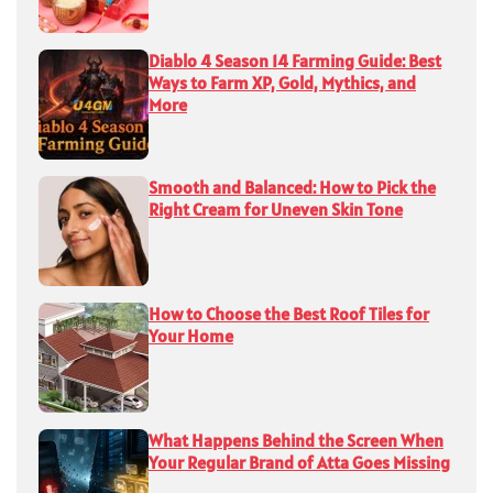
Diablo 4 Season 14 Farming Guide: Best
Ways to Farm XP, Gold, Mythics, and
More
Smooth and Balanced: How to Pick the
Right Cream for Uneven Skin Tone
How to Choose the Best Roof Tiles for
Your Home
What Happens Behind the Screen When
Your Regular Brand of Atta Goes Missing