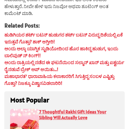
ಹೇಳುತ್ತಾರೆ. ನೀವೇ ಹೇಳಿ ಇದು ನಿಜವೋ ಅಥವಾ ಶೂಟಿಂಗ್ ಅಂತ
ಕಾಮೆಂಟ್ ಮಾಡಿ.
Related Posts:
ಹುಡಿಗಿಯರ ಶರ್ಟ್ ಬಟನ್ ಹುಡುಗರ ಶರ್ಟ್ ಬಟನ್ ವಿರುದ್ದ ದಿಶೆಯಲ್ಲಿ ಏಕೆ
ಇರುತ್ತವೆ ಗೊತ್ತಾ? ಶಾಕ್ ಆಗ್ತೀರಿ!
ಅಂದು ಅಲ್ಕಾ ಯಾಗ್ನಿಕ ಸ್ಟುಡಿಯೋದಿಂದ ಹೊರ ಹಾಕಿದ್ದ ಹುಡುಗ, ಇಂದು
ಬಾಲಿವುಡ್ ನ್ ಕಿಂಗ್!!
ಅಂದು ರಾತ್ರಿಯಲ್ಲಿ ನಡೆದ ಈ ಘಟನೆಯಿಂದ ಸಲ್ಮಾನ್ ಖಾನ್ ಮತ್ತು ಐಶ್ವರ್ಯ
ರೈ ನಡುವೆ ಬ್ರೇಕ್ ಅಪ್ ಆಯಿತು…!
ಮಹಾಭಾರತ’ ಧಾರಾವಾಹಿಯ ಕಲಾಕಾರರಿಗೆ ಸಿಗುತ್ತಿದ್ದ ಸಂಬಳ ಎಷ್ಟಿತ್ತು
ಗೊತ್ತಾ? ನಿಜಕ್ಕೂ ವಿಶ್ವಾಸವಿಡಲಾರಿರಿ!
Most Popular
7 Thoughtful Rakhi Gift Ideas Your
Sibling Will Actually Love