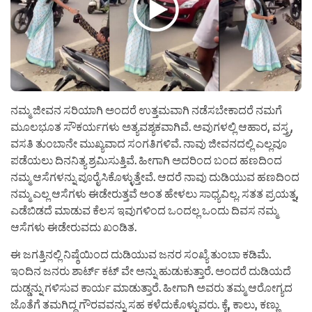
ನಮ್ಮ ಜೀವನ ಸರಿಯಾಗಿ ಅಂದರೆ ಉತ್ತಮವಾಗಿ ನಡೆಸಬೇಕಾದರೆ ನಮಗೆ
ಮೂಲಭೂತ ಸೌಕರ್ಯಗಳು ಅತ್ಯವಶ್ಯಕವಾಗಿವೆ. ಅವುಗಳಲ್ಲಿ ಆಹಾರ, ವಸ್ತ್ರ,
ವಸತಿ ತುಂಬಾನೇ ಮುಖ್ಯವಾದ ಸಂಗತಿಗಳಿವೆ. ನಾವು ಜೀವನದಲ್ಲಿ ಎಲ್ಲವೂ
ಪಡೆಯಲು ದಿನನಿತ್ಯ ಶ್ರಮಿಸುತ್ತಿವೆ. ಹೀಗಾಗಿ ಅದರಿಂದ ಬಂದ ಹಣದಿಂದ
ನಮ್ಮ ಆಸೆಗಳನ್ನು ಪೂರೈಸಿಕೊಳ್ಳುತ್ತೇವೆ. ಆದರೆ ನಾವು ದುಡಿಯುವ ಹಣದಿಂದ
ನಮ್ಮ ಎಲ್ಲ ಆಸೆಗಳು ಈಡೇರುತ್ತವೆ ಅಂತ ಹೇಳಲು ಸಾಧ್ಯವಿಲ್ಲ. ಸತತ ಪ್ರಯತ್ನ,
ಎಡೆಬಿಡದೆ ಮಾಡುವ ಕೆಲಸ ಇವುಗಳಿಂದ ಒಂದಲ್ಲ ಒಂದು ದಿವಸ ನಮ್ಮ
ಆಸೆಗಳು ಈಡೇರುವದು ಖಂಡಿತ.
ಈ ಜಗತ್ತಿನಲ್ಲಿ ನಿಷ್ಠೆಯಿಂದ ದುಡಿಯುವ ಜನರ ಸಂಖ್ಯೆ ತುಂಬಾ ಕಡಿಮೆ.
ಇಂದಿನ ಜನರು ಶಾರ್ಟ್ ಕಟ್ ವೇ ಅನ್ನು ಹುಡುಕುತ್ತಾರೆ. ಅಂದರೆ ದುಡಿಯದೆ
ದುಡ್ಡನ್ನು ಗಳಿಸುವ ಕಾರ್ಯ ಮಾಡುತ್ತಾರೆ. ಹೀಗಾಗಿ ಅವರು ತಮ್ಮ ಆರೋಗ್ಯದ
ಜೊತೆಗೆ ತಮಗಿದ್ದ ಗೌರವವನ್ನು ಸಹ ಕಳೆದುಕೊಳ್ಳುವರು. ಕೈ, ಕಾಲು, ಕಣ್ಣು