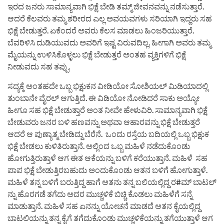
ಇರದ ಜನರು ಸಾಮಾನ್ಯವಾಗಿ ಭಿಕ್ಷೆ ಬೇಡಿ ತಮ್ಮ್ ಜೀವನವನ್ನು ನಡೆಸುತ್ತಾರೆ.
ಆದರೆ ಕೆಲವರು ತಮ್ಮ ಶರೀರದ ಎಲ್ಲ ಅವಯವಗಳು ಸರಿಯಾಗಿ ಇದ್ದರು ಸಹ
ಭಿಕ್ಷೆ ಬೇಡುತ್ತರೆ. ಏಕೆಂದರೆ ಅವರು ಕೆಲಸ ಮಾಡಲು ಹಿಂಜರಿಯುತ್ತಾರೆ.
ಬೆವರಿಳಿಸಿ ದುಡಿಯುವದು ಅವರಿಗೆ ಇಷ್ಟ ವಿರುವದಿಲ್ಲ. ಹೀಗಾಗಿ ಅವರು ತಮ್ಮ
ಮೈಯನ್ನು ಉಳಿಸಿಕೊಳ್ಳಲು ಭಿಕ್ಷೆ ಬೇಡುತ್ತರೆ ಅಂತಹ ವ್ಯಕ್ತಿಗಳಿಗೆ ಭಿಕ್ಷೆ
ನೀಡುವದು ಸಹ ತಪ್ಪು.
ಸದ್ಯಕ್ಕೆ ಅಂತಹದೇ ಒಬ್ಬ ಭಿಕ್ಷುಕನ ವೀಡಿಯೋ ಸೋಶಿಯಲ್ ಮಿಡಿಯಾದಲ್ಲಿ
ತುಂಬಾನೇ ವೈರಲ್ ಆಗುತ್ತಿದೆ. ಈ ವಿಡಿಯೋ ನೋಡಿದರೆ ಸಾಕು ಅಯ್ಯೋ
ಹೀಗೂ ಸಹ ಭಿಕ್ಷೆ ಬೇಡುತ್ತಾರೆ ಅಂತ ನೀವೇ ಹೇಳುವಿರಿ. ಸಾಮಾನ್ಯವಾಗಿ ಭಿಕ್ಷೆ
ಬೇಡುವರು ಜನರ ಬಳಿ ಹಣವನ್ನು ಅಥವಾ ಆಹಾರವನ್ನು ಭಿಕ್ಷೆ ಬೇಡುತ್ತರೆ
ಆದರೆ ಆ ಪುಣ್ಯಾತ್ಮ ಬೇಡಿದ್ದು ಬೆರೆನೆ. ಒಂದು ರಸ್ತೆಯ ಬದಿಯಲ್ಲಿ ಒಬ್ಬ ಭಿಕ್ಷುಕ
ಭಿಕ್ಷೆ ಬೇಡಲು ಕುಳಿತಿರುತ್ತಾನೆ. ಅಲ್ಲಿಂದ ಒಬ್ಬ ಮಹಿಳೆ ನಡೆದುಕೊಂಡು
ಹೋಗುತ್ತಿರುತ್ತಾಳೆ ಆಗ ಈತ ಆಕೆಯನ್ನು ಬಳಿಗೆ ಕರೆಯುತ್ತಾನೆ. ಮಹಿಳೆ ಸಹ
ಪಾಪ ಭಿಕ್ಷೆ ಬೇಡುತ್ತಿರಬಹುದು ಅಂದುಕೊಂಡು ಆತನ ಬಳಿಗೆ ಹೋಗುತ್ತಾಳೆ.
ಮಹಿಳೆ ತನ್ನ ಬಳಿಗೆ ಬರುತ್ತಿದ್ದ ಹಾಗೆ ಆತನು ತನ್ನ ಬಲಿಯಲ್ಲಿದ್ದ ರ#ಮ್ ಬಾಟಲ್
ನ್ನು ಹೊರಗಡೆ ತಗೆದು ಅದರ ಮುಚ್ಚಳಿಕೆ ಬಿಚ್ಚಿ ಕೊಡಲು ಮಹಿಳೆಗೆ ಸನ್ನೆ
ಮಾಡುತ್ತಾನೆ. ಮಹಿಳೆ ಸಹ ಏನನ್ನು ಯೋಚನೆ ಮಾಡದೆ ಆತನ ಕೈಯಲ್ಲಿದ್ದ
ಬಾಟಲಿಯನ್ನು ತನ್ನ ಕೈಗೆ ತಗೆದುಕೊಂಡು ಮುಚ್ಚಳಿಕೆಯನ್ನು ತಗೆಯುತ್ತಾಳೆ ಆಗ