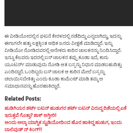
ಈ ವೀಡಿಯೋದಲ್ಲಿನ ಘಟನೆ ಕೇರಳದಲ್ಲಿ ನಡೆದಿದ್ದು ಎನ್ನಲಾಗಿದ್ದು, ಇದನ್ನು
ಈಗಾಗಲೇ ಹತ್ತು ಲಕ್ಷಕ್ಕಿಂತ ಅಧಿಕ ಜನರು ವೀಕ್ಷಣೆ ಮಾಡಿದ್ದಾರೆ. ಇನ್ನು
ವೀಡಿಯೋ ನೋಡಿದವರಲ್ಲಿ ಅನೇಕರು ಕಾರಿನ ಚಾಲಕನನ್ನು ನಿಂದಿಸಿದ್ದಾರೆ.
ಇನ್ನೂ ಕೆಲವರು ಇದರಲ್ಲಿ ಬಸ್ ಚಾಲಕನ ತಪ್ಪು ಕೂಡಾ ಇದೆ, ಕಾರು
ಯೂಟರ್ನ್ ಮಾಡುವುದು ನೋಡಿ ಆತ ಬಸ್ಸನ್ನು ನಿಧಾನ ಮಾಡಬಹುದಿತ್ತು
ಎಂದಿದ್ದಾರೆ. ಒಂದಿಬ್ಬರು ಬಸ್ ಚಾಲಕ ಆ ಕಾರಿನ ಮೇಲೆ ಬಸ್ಸನ್ನು
ಚಲಾಯಿಸಬೇಕಿತ್ತು ಎಂದು ಕೂಡಾ ಕಾಮೆಂಟ್ ಮಾಡಿ ತಮ್ಮ ಅ
ಸಮಾಧಾನವನ್ನು ಹೊರಹಾಕಿದ್ದಾರೆ.
Related Posts:
ಹುಡಿಗಿಯರ ಶರ್ಟ್ ಬಟನ್ ಹುಡುಗರ ಶರ್ಟ್ ಬಟನ್ ವಿರುದ್ದ ದಿಶೆಯಲ್ಲಿ ಏಕೆ
ಇರುತ್ತವೆ ಗೊತ್ತಾ? ಶಾಕ್ ಆಗ್ತೀರಿ!
ಅಂದು ಅಲ್ಕಾ ಯಾಗ್ನಿಕ ಸ್ಟುಡಿಯೋದಿಂದ ಹೊರ ಹಾಕಿದ್ದ ಹುಡುಗ, ಇಂದು
ಬಾಲಿವುಡ್ ನ್ ಕಿಂಗ್!!