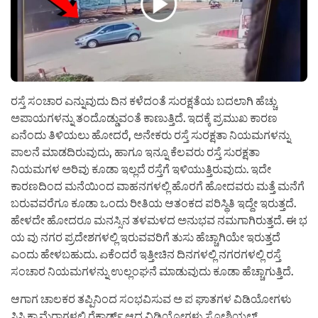
ರಸ್ತೆ ಸಂಚಾರ ಎನ್ನುವುದು ದಿನ ಕಳೆದಂತೆ ಸುರಕ್ಷತೆಯ ಬದಲಾಗಿ ಹೆಚ್ಚು
ಅಪಾಯಗಳನ್ನು ತಂದೊಡ್ಡುವಂತೆ ಕಾಣುತ್ತಿದೆ. ಇದಕ್ಕೆ ಪ್ರಮುಖ ಕಾರಣ
ಏನೆಂದು ತಿಳಿಯಲು ಹೋದರೆ, ಅನೇಕರು ರಸ್ತೆ ಸುರಕ್ಷತಾ ನಿಯಮಗಳನ್ನು
ಪಾಲನೆ ಮಾಡದಿರುವುದು, ಹಾಗೂ ಇನ್ನೂ ಕೆಲವರು ರಸ್ತೆ ಸುರಕ್ಷತಾ
ನಿಯಮಗಳ ಅರಿವು ಕೂಡಾ ಇಲ್ಲದೆ ರಸ್ತೆಗೆ ಇಳಿಯುತ್ತಿರುವುದು. ಇದೇ
ಕಾರಣದಿಂದ ಮನೆಯಿಂದ ವಾಹನಗಳಲ್ಲಿ ಹೊರಗೆ ಹೋದವರು ಮತ್ತೆ ಮನೆಗೆ
ಬರುವವರೆಗೂ ಕೂಡಾ ಒಂದು ರೀತಿಯ ಆತಂಕದ ಪರಿಸ್ಥಿತಿ ಇದ್ದೇ ಇರುತ್ತದೆ.
ಹೇಳದೇ ಹೋದರೂ ಮನಸ್ಸಿನ ತಳಮಳದ ಅನುಭವ ನಮಗಾಗಿರುತ್ತದೆ. ಈ ಭ
ಯ ವು ನಗರ ಪ್ರದೇಶಗಳಲ್ಲಿ ಇರುವವರಿಗೆ ತುಸು ಹೆಚ್ಚಾಗಿಯೇ ಇರುತ್ತದೆ
ಎಂದು ಹೇಳಬಹುದು. ಏಕೆಂದರೆ ಇತ್ತೀಚಿನ ದಿನಗಳಲ್ಲಿ ನಗರಗಳಲ್ಲಿ ರಸ್ತೆ
ಸಂಚಾರ ನಿಯಮಗಳನ್ನು ಉಲ್ಲಂಘನೆ ಮಾಡುವುದು ಕೂಡಾ ಹೆಚ್ಚಾಗುತ್ತಿದೆ.
ಆಗಾಗ ಚಾಲಕರ ತಪ್ಪಿನಿಂದ ಸಂಭವಿಸುವ ಅ ಪ ಘಾತಗಳ ವಿಡಿಯೋಗಳು
ಸಿಸಿ ಕ್ಯಾಮೆರಾಗಳಲ್ಲಿ ರೆಕಾರ್ಡ್ ಆದ ವಿಡಿಯೋಗಳು ಸೋಶಿಯಲ್