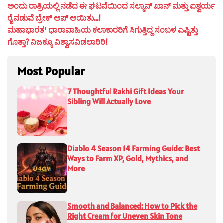
ಅಂದು ರಾತ್ರಿಯಲ್ಲಿ ನಡೆದ ಈ ಘಟನೆಯಿಂದ ಸಲ್ಮಾನ್ ಖಾನ್ ಮತ್ತು ಐಶ್ವರ್ಯ
ರೈ ನಡುವೆ ಬ್ರೇಕ್ ಅಪ್ ಆಯಿತು…!
ಮಹಾಭಾರತ’ ಧಾರಾವಾಹಿಯ ಕಲಾಕಾರರಿಗೆ ಸಿಗುತ್ತಿದ್ದ ಸಂಬಳ ಎಷ್ಟಿತ್ತು
ಗೊತ್ತಾ? ನಿಜಕ್ಕೂ ವಿಶ್ವಾಸವಿಡಲಾರಿರಿ!
Most Popular
7 Thoughtful Rakhi Gift Ideas Your
Sibling Will Actually Love
Diablo 4 Season 14 Farming Guide: Best
Ways to Farm XP, Gold, Mythics, and
More
Smooth and Balanced: How to Pick the
Right Cream for Uneven Skin Tone