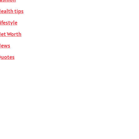
ealth tips
ifestyle
et Worth
News
Quotes