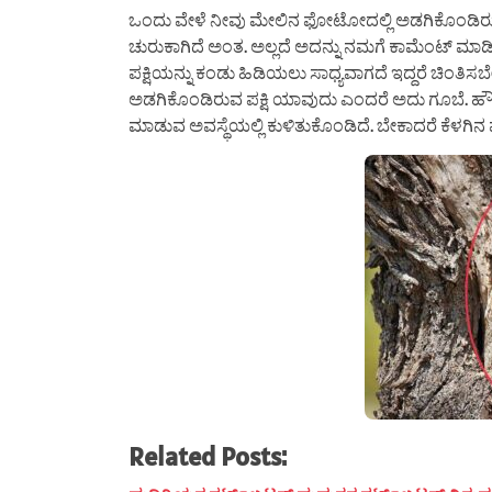
ಒಂದು ವೇಳೆ ನೀವು ಮೇಲಿನ ಫೋಟೋದಲ್ಲಿ ಅಡಗಿಕೊಂಡಿರುವ ಪಕ
ಚುರುಕಾಗಿದೆ ಅಂತ. ಅಲ್ಲದೆ ಅದನ್ನು ನಮಗೆ ಕಾಮೆಂಟ್ ಮಾಡ
ಪಕ್ಷಿಯನ್ನು ಕಂಡು ಹಿಡಿಯಲು ಸಾಧ್ಯವಾಗದೆ ಇದ್ದರೆ ಚಿಂತಿ
ಅಡಗಿಕೊಂಡಿರುವ ಪಕ್ಷಿ ಯಾವುದು ಎಂದರೆ ಅದು ಗೂಬೆ. ಹೌದ
ಮಾಡುವ ಅವಸ್ಥೆಯಲ್ಲಿ ಕುಳಿತುಕೊಂಡಿದೆ. ಬೇಕಾದರೆ ಕೆಳಗಿನ
Related Posts: