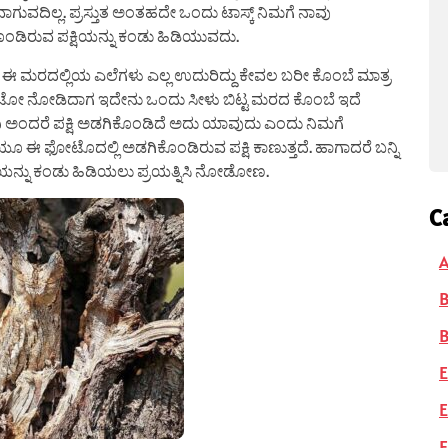
ವಾಗುವದಿಲ್ಲ. ಪ್ರಸ್ತುತ ಅಂತಹದೇ ಒಂದು ಟಾಸ್ಕ್ ನಿಮಗೆ ನಾವು
ೊಂಡಿರುವ ಪಕ್ಷಿಯನ್ನು ಕಂಡು ಹಿಡಿಯುವದು.
ಮರದಲ್ಲಿಯ ಎಲೆಗಳು ಎಲ್ಲ ಉದುರಿದ್ದು ಕೇವಲ ಬರೀ ಕೊಂಬೆ ಮಾತ್ರ
ಈ ಫೋಟೋ ನೋಡಿದಾಗ ಇದೇನು ಒಂದು ಸೀಳು ಬಿಟ್ಟ ಮರದ ಕೊಂಬೆ ಇದೆ
ವಿ ಅಂದರೆ ಪಕ್ಷಿ ಅಡಗಿಕೊಂಡಿದೆ ಅದು ಯಾವುದು ಎಂದು ನಿಮಗೆ
ವಾಗಿಯೂ ಈ ಫೋಟೊದಲ್ಲಿ ಅಡಗಿಕೊಂಡಿರುವ ಪಕ್ಷಿ ಕಾಣುತ್ತದೆ. ಹಾಗಾದರೆ ಬನ್ನಿ
ಯನ್ನು ಕಂಡು ಹಿಡಿಯಲು ಪ್ರಯತ್ನಿಸಿ ನೋಡೋಣ.
C
A
B
E
E
F