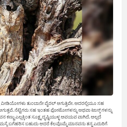
ು ವೀಡಿಯೋಗಳು ತುಂಬಾನೇ ವೈರಲ್ ಆಗುತ್ತಿವೇ. ಅದರಲ್ಲಿಯೂ ಸಹ
ತವೆ. ನೆಟ್ಟಿಗರು ಸಹ ಇಂತಹ ಫೋಟೋಗಳನ್ನು ಅಥವಾ ಟಾಸ್ಕ್ ಗಳನ್ನು
ಕಣ್ಣು ಎಲ್ಲಕ್ಕಿಂತ ಸೂಕ್ಷ್ಮ ದೃಷ್ಟಿಯುಳ್ಳ ಅವಯವ ವಾಗಿದೆ. ಅಲ್ಲದೆ
ಸ್ಯೆ ಬಗೆಹರಿಸ ಬಹುದು ಆದರೆ ಕೆಲವೊಮ್ಮೆ ಮಾನವನು ತನ್ನ ಎದುರಿಗೆ