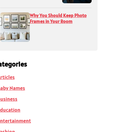
Why You Should Keep Photo
Frames in Your Room
ategories
rticles
Baby Names
usiness
ducation
ntertainment
ashion