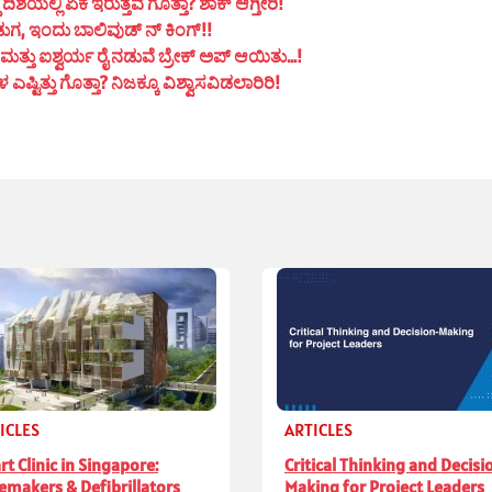
ಯಲ್ಲಿ ಏಕೆ ಇರುತ್ತವೆ ಗೊತ್ತಾ? ಶಾಕ್ ಆಗ್ತೀರಿ!
ುಗ, ಇಂದು ಬಾಲಿವುಡ್ ನ್ ಕಿಂಗ್!!
ತ್ತು ಐಶ್ವರ್ಯ ರೈ ನಡುವೆ ಬ್ರೇಕ್ ಅಪ್ ಆಯಿತು…!
ಟಿತ್ತು ಗೊತ್ತಾ? ನಿಜಕ್ಕೂ ವಿಶ್ವಾಸವಿಡಲಾರಿರಿ!
ICLES
ARTICLES
rt Clinic in Singapore:
Critical Thinking and Decisi
emakers & Defibrillators
Making for Project Leaders