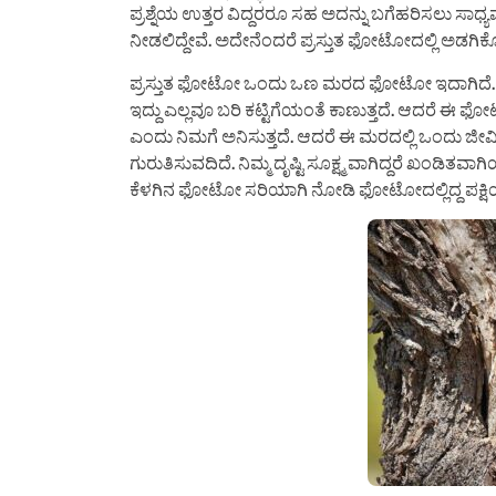
ಪ್ರಶ್ನೆಯ ಉತ್ತರ ವಿದ್ದರರೂ ಸಹ ಅದನ್ನು ಬಗೆಹರಿಸಲು ಸಾಧ್ಯ
ನೀಡಲಿದ್ದೇವೆ. ಅದೇನೆಂದರೆ ಪ್ರಸ್ತುತ ಫೋಟೋದಲ್ಲಿ ಅಡಗಿಕ
ಪ್ರಸ್ತುತ ಫೋಟೋ ಒಂದು ಒಣ ಮರದ ಫೋಟೋ ಇದಾಗಿದೆ. ಈ 
ಇದ್ದು ಎಲ್ಲವೂ ಬರಿ ಕಟ್ಟಿಗೆಯಂತೆ ಕಾಣುತ್ತದೆ. ಆದರೆ 
ಎಂದು ನಿಮಗೆ ಅನಿಸುತ್ತದೆ. ಆದರೆ ಈ ಮರದಲ್ಲಿ ಒಂದು ಜೀ
ಗುರುತಿಸುವದಿದೆ. ನಿಮ್ಮ ದೃಷ್ಟಿ ಸೂಕ್ಷ್ಮ ವಾಗಿದ್ದರೆ ಖಂಡಿತ
ಕೆಳಗಿನ ಫೋಟೋ ಸರಿಯಾಗಿ ನೋಡಿ ಫೋಟೋದಲ್ಲಿದ್ದ ಪಕ್ಷಿ