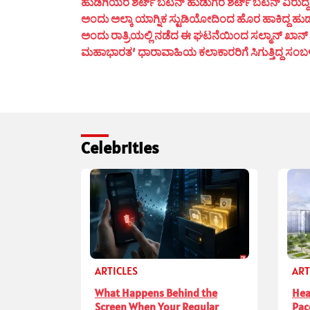
ಹುಡಿಗಿಯರ ಶರ್ಟ್ ಬಟನ್ ಹುಡುಗರ ಶರ್ಟ್ ಬಟನ್ ವಿರುದ್ದ ದಿಶೆ
ಅಂದು ಅಲ್ಕಾ ಯಾಗ್ನಿಕ ಸ್ಟುಡಿಯೋದಿಂದ ಹೊರ ಹಾಕಿದ್ದ ಹುಡ
ಅಂದು ರಾತ್ರಿಯಲ್ಲಿ ನಡೆದ ಈ ಘಟನೆಯಿಂದ ಸಲ್ಮಾನ್ ಖಾನ್ ಮ
ಮಹಾಭಾರತ’ ಧಾರಾವಾಹಿಯ ಕಲಾಕಾರರಿಗೆ ಸಿಗುತ್ತಿದ್ದ ಸಂಬಳ ಎಷ್
Celebrities
ARTICLES
ART
What Happens Behind the
Hea
Screen When Your Regular
Pac