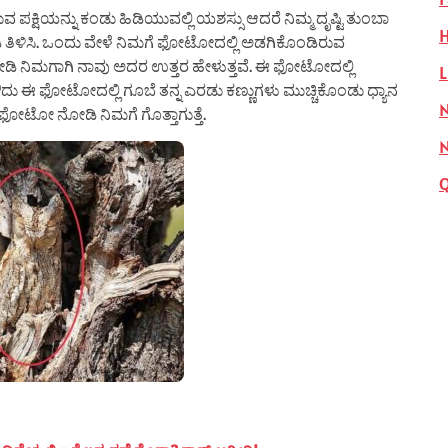
್ಷಿಯನ್ನು ಕಂಡು ಹಿಡಿಯುವಲ್ಲಿ ಯಶಸ್ಸು ಆದರೆ ನಿಮ್ಮ ದೃಷ್ಟಿ ತುಂಬಾ
H
ಿ ತಿಳಿಸಿ. ಒಂದು ವೇಳೆ ನಿಮಗೆ ಫೋಟೋದಲ್ಲಿ ಅಡಗಿಕೊಂಡಿರುವ
ಸಬೇಡಿ ನಿಮಗಾಗಿ ನಾವು ಅದರ ಉತ್ತರ ಹೇಳುತ್ತವೆ. ಈ ಫೋಟೋದಲ್ಲಿ
L
ು ಈ ಫೋಟೋದಲ್ಲಿ ಗೂಬೆ ತನ್ನ ಎರಡು ಕಣ್ಣುಗಳು ಮುಚ್ಚಿಕೊಂಡು ಧ್ಯಾನ
N
 ಫೋಟೋ ನೋಡಿ ನಿಮಗೆ ಗೊತ್ತಾಗುತ್ತೆ.