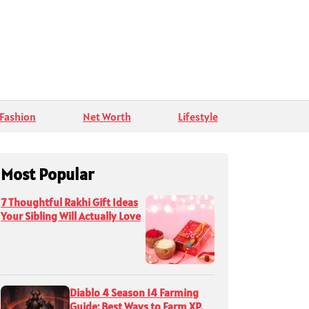
Fashion
Net Worth
Lifestyle
Most Popular
7 Thoughtful Rakhi Gift Ideas
Your Sibling Will Actually Love
Diablo 4 Season 14 Farming
Guide: Best Ways to Farm XP,