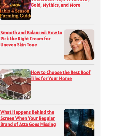
Gold, Mythics, and More
Smooth and Balanced: How to
Pick the Right Cream for
Uneven Skin Tone
How to Choose the Best Roof
Tiles for Your Home
What Happens Behind the
Screen When Your Regular
Brand of Atta Goes Missing