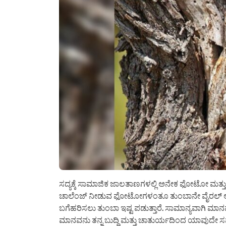
ಸದ್ಯಕ್ಕೆ ಸಾಮಾಜಿಕ ಜಾಲತಾಣಗಳಲ್ಲಿ ಅನೇಕ ಫೋಟೋ ಮತ್ತ
ಚಾಲೆಂಜ್ ನೀಡುವ ಫೋಟೋಗಳಂತೂ ತುಂಬಾನೇ ವೈರಲ್ ಆಗುತ್
ಬಗೆಹರಿಸಲು ತುಂಬಾ ಇಷ್ಟ ಪಡುತ್ತಾರೆ. ಸಾಮಾನ್ಯವಾಗಿ ಮಾನವನ 
ಮಾನವನು ತನ್ನ ಬುದ್ಧಿ ಮತ್ತು ಚಾತುರ್ಯದಿಂದ ಯಾವುದೇ ಸಮ