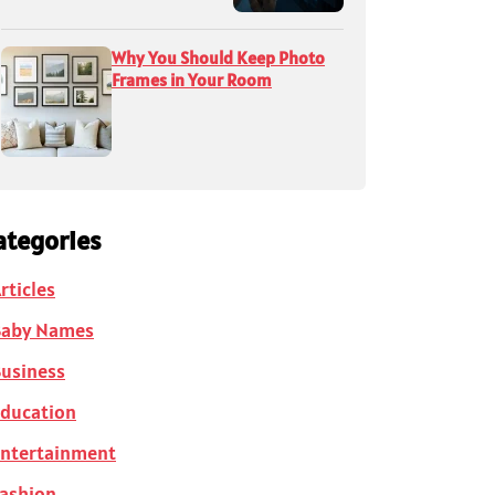
Why You Should Keep Photo
Frames in Your Room
ategories
rticles
Baby Names
usiness
ducation
ntertainment
ashion