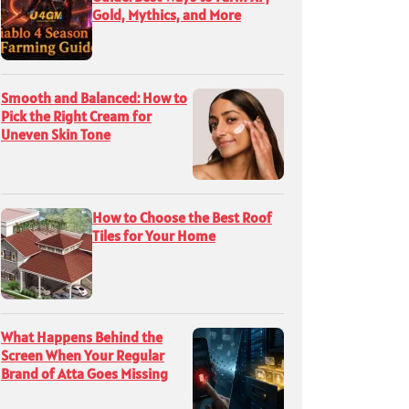
Gold, Mythics, and More
Smooth and Balanced: How to
Pick the Right Cream for
Uneven Skin Tone
How to Choose the Best Roof
Tiles for Your Home
What Happens Behind the
Screen When Your Regular
Brand of Atta Goes Missing