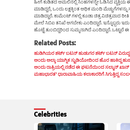
ಹೀಗೆ ಕುಡಿತದ ಅಮಲಿನಲ್ಲಿ ಸಿಂಹಗಳನ್ನೇ ಓಡಿಸಿದ ವ್ಯಕ್ತಿಯ
ಮಾಡಿದ್ದರೆ, ಒಂದು ಲಕ್ಷಕ್ಕಿಂತ ಅಧಿಕ ಮಂದಿ ಮೆಚ್ಚುಗೆಗಳನ್
ಮಾಡಿದ್ದಾರೆ. ಕಾಮೆಂಟ್ ಗಳಲ್ಲಿ ಕೂಡಾ ಚಿತ್ರ ವಿಚಿತ್ರವಾದ ರೀ
ಮೇಲೆ ಸಿಬಿಐ ತನಿಖೆ ಆಗಬೇಕು ಎಂದಿದ್ದಾರೆ. ಇನ್ನೊಬ್ಬರು ಇದು 
ಹೊಟ್ಟೆ ತುಂಬಿದ್ದರಿಂದ ಸುಮ್ಮನಾಗಿದೆ ಎಂದಿದ್ದಾರೆ. ಒಟ್ಟಾರ
Related Posts:
ಹುಡಿಗಿಯರ ಶರ್ಟ್ ಬಟನ್ ಹುಡುಗರ ಶರ್ಟ್ ಬಟನ್ ವಿರುದ್ದ ದಿಶೆ
ಅಂದು ಅಲ್ಕಾ ಯಾಗ್ನಿಕ ಸ್ಟುಡಿಯೋದಿಂದ ಹೊರ ಹಾಕಿದ್ದ ಹುಡ
ಅಂದು ರಾತ್ರಿಯಲ್ಲಿ ನಡೆದ ಈ ಘಟನೆಯಿಂದ ಸಲ್ಮಾನ್ ಖಾನ್ ಮ
ಮಹಾಭಾರತ’ ಧಾರಾವಾಹಿಯ ಕಲಾಕಾರರಿಗೆ ಸಿಗುತ್ತಿದ್ದ ಸಂಬಳ ಎಷ್
Celebrities