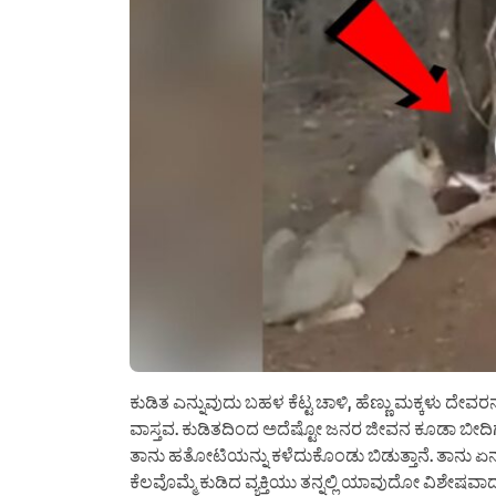
ಕುಡಿತ ಎನ್ನುವುದು ಬಹಳ ಕೆಟ್ಟ ಚಾಳಿ, ಹೆಣ್ಣು ಮಕ್ಕಳು ದೇ
ವಾಸ್ತವ. ಕುಡಿತದಿಂದ ಅದೆಷ್ಟೋ ಜನರ‌ ಜೀವನ ಕೂಡಾ ಬೀದಿಗೆ
ತಾನು ಹತೋಟಿಯನ್ನು ಕಳೆದುಕೊಂಡು ಬಿಡುತ್ತಾನೆ. ತಾನು ಏನು 
ಕೆಲವೊಮ್ಮೆ ಕುಡಿದ ವ್ಯಕ್ತಿಯು ತನ್ನಲ್ಲಿ ಯಾವುದೋ ವಿಶೇಷವ