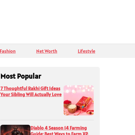
Fashion
Net Worth
Lifestyle
Most Popular
7 Thoughtful Rakhi Gift Ideas
Your Sibling Will Actually Love
Diablo 4 Season 14 Farming
Guide: Best Ways to Farm XP,