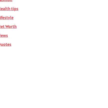
ealth tips
ifestyle
et Worth
News
Quotes