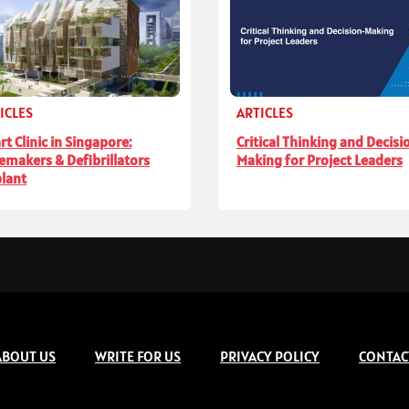
ICLES
ARTICLES
rt Clinic in Singapore:
Critical Thinking and Decisi
emakers & Defibrillators
Making for Project Leaders
lant
ABOUT US
WRITE FOR US
PRIVACY POLICY
CONTAC