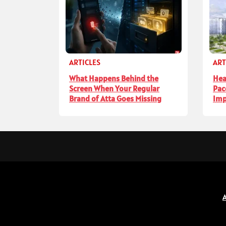
ARTICLES
ART
What Happens Behind the
Hea
Screen When Your Regular
Pac
Brand of Atta Goes Missing
Imp