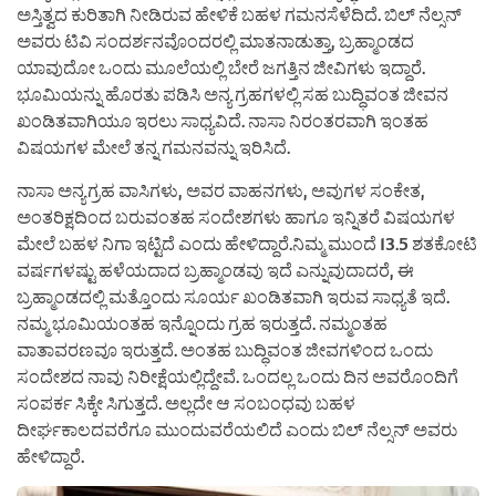
ಅಸ್ತಿತ್ವದ ಕುರಿತಾಗಿ ನೀಡಿರುವ ಹೇಳಿಕೆ ಬಹಳ ಗಮನಸೆಳೆದಿದೆ. ಬಿಲ್ ನೆಲ್ಸನ್
ಅವರು ಟಿವಿ ಸಂದರ್ಶನವೊಂದರಲ್ಲಿ ಮಾತನಾಡುತ್ತಾ, ಬ್ರಹ್ಮಾಂಡದ
ಯಾವುದೋ ಒಂದು ಮೂಲೆಯಲ್ಲಿ ಬೇರೆ ಜಗತ್ತಿನ ಜೀವಿಗಳು ಇದ್ದಾರೆ.
ಭೂಮಿಯನ್ನು ಹೊರತು ಪಡಿಸಿ ಅನ್ಯ ಗ್ರಹಗಳಲ್ಲಿ ಸಹ ಬುದ್ಧಿವಂತ ಜೀವನ
ಖಂಡಿತವಾಗಿಯೂ ಇರಲು ಸಾಧ್ಯವಿದೆ. ನಾಸಾ ನಿರಂತರವಾಗಿ ಇಂತಹ
ವಿಷಯಗಳ ಮೇಲೆ ತನ್ನ ಗಮನವನ್ನು ಇರಿಸಿದೆ.
ನಾಸಾ ಅನ್ಯಗ್ರಹ ವಾಸಿಗಳು, ಅವರ ವಾಹನಗಳು, ಅವುಗಳ ಸಂಕೇತ,
ಅಂತರಿಕ್ಷದಿಂದ ಬರುವಂತಹ ಸಂದೇಶಗಳು ಹಾಗೂ ಇನ್ನಿತರೆ ವಿಷಯಗಳ
ಮೇಲೆ ಬಹಳ ನಿಗಾ ಇಟ್ಟಿದೆ ಎಂದು ಹೇಳಿದ್ದಾರೆ.ನಿಮ್ಮ ಮುಂದೆ 13.5 ಶತಕೋಟಿ
ವರ್ಷಗಳಷ್ಟು ಹಳೆಯದಾದ ಬ್ರಹ್ಮಾಂಡವು ಇದೆ ಎನ್ನುವುದಾದರೆ, ಈ
ಬ್ರಹ್ಮಾಂಡದಲ್ಲಿ ಮತ್ತೊಂದು ಸೂರ್ಯ ಖಂಡಿತವಾಗಿ ಇರುವ ಸಾಧ್ಯತೆ ಇದೆ.
ನಮ್ಮ ಭೂಮಿಯಂತಹ ಇನ್ನೊಂದು ಗ್ರಹ ಇರುತ್ತದೆ. ನಮ್ಮಂತಹ
ವಾತಾವರಣವೂ ಇರುತ್ತದೆ. ಅಂತಹ ಬುದ್ಧಿವಂತ ಜೀವಗಳಿಂದ ಒಂದು
ಸಂದೇಶದ ನಾವು ನಿರೀಕ್ಷೆಯಲ್ಲಿದ್ದೇವೆ. ಒಂದಲ್ಲ ಒಂದು ದಿನ ಅವರೊಂದಿಗೆ
ಸಂಪರ್ಕ ಸಿಕ್ಕೇ ಸಿಗುತ್ತದೆ. ಅಲ್ಲದೇ ಆ ಸಂಬಂಧವು ಬಹಳ
ದೀರ್ಘಕಾಲದವರೆಗೂ ಮುಂದುವರೆಯಲಿದೆ ಎಂದು ಬಿಲ್ ನೆಲ್ಸನ್ ಅವರು
ಹೇಳಿದ್ದಾರೆ.