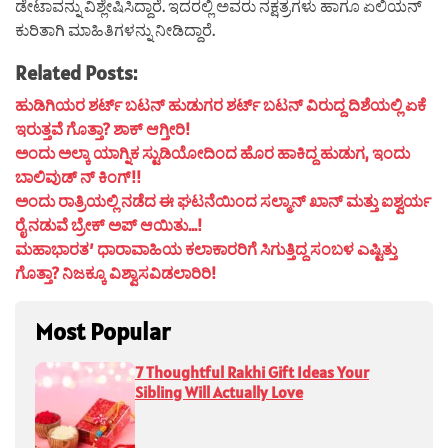
ಡೇಟಾವನ್ನು ವಿಶ್ಲೇಷಿಸಿದ್ದಾರೆ. ಇದರಲ್ಲಿ ಅವರು ನಕ್ಷತ್ರಗಳು ಹಾಗೂ ಏಲಿಯನ್
ಕುರಿತಾಗಿ ಮಾಹಿತಿಗಳನ್ನು ನೀಡಿದ್ದಾರೆ.
Related Posts:
ಹುಡಿಗಿಯರ ಶರ್ಟ್ ಬಟನ್ ಹುಡುಗರ ಶರ್ಟ್ ಬಟನ್ ವಿರುದ್ದ ದಿಶೆಯಲ್ಲಿ ಏಕೆ
ಇರುತ್ತವೆ ಗೊತ್ತಾ? ಶಾಕ್ ಆಗ್ತೀರಿ!
ಅಂದು ಅಲ್ಕಾ ಯಾಗ್ನಿಕ ಸ್ಟುಡಿಯೋದಿಂದ ಹೊರ ಹಾಕಿದ್ದ ಹುಡುಗ, ಇಂದು
ಬಾಲಿವುಡ್ ನ್ ಕಿಂಗ್!!
ಅಂದು ರಾತ್ರಿಯಲ್ಲಿ ನಡೆದ ಈ ಘಟನೆಯಿಂದ ಸಲ್ಮಾನ್ ಖಾನ್ ಮತ್ತು ಐಶ್ವರ್ಯ
ರೈ ನಡುವೆ ಬ್ರೇಕ್ ಅಪ್ ಆಯಿತು…!
ಮಹಾಭಾರತ’ ಧಾರಾವಾಹಿಯ ಕಲಾಕಾರರಿಗೆ ಸಿಗುತ್ತಿದ್ದ ಸಂಬಳ ಎಷ್ಟಿತ್ತು
ಗೊತ್ತಾ? ನಿಜಕ್ಕೂ ವಿಶ್ವಾಸವಿಡಲಾರಿರಿ!
Most Popular
7 Thoughtful Rakhi Gift Ideas Your
Sibling Will Actually Love