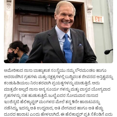
ಅಮೇರಿಕಾದ ನಾಸಾ ಬಾಹ್ಯಾಕಾಶ ಸಂಸ್ಥೆಯು ನಮ್ಮ ಸೌರಮಂಡಲ ಹಾಗೂ
ಅದರಾಚೆಗಿನ ಗ್ರಹಗಳು ಮತ್ತು ನಕ್ಷತ್ರಗಳಲ್ಲಿ ಬುದ್ಧಿವಂತ ಜೀವನದ ಅಸ್ತಿತ್ವವನ್ನು
ಕಂಡುಹಿಡಿಯಲು ನಿರಂತರವಾಗಿ ಪ್ರಯತ್ನಗಳನ್ನು ಮಾಡುತ್ತಿದೆ. ಅದು
ಮಾತ್ರವೇ ಅಲ್ಲದೆ ನಾಸಾ ಅನ್ಯ ಸೂರ್ಯ ಗಳನ್ನು ಮತ್ತು ವಾಸ್ತವ ಯೋಗ್ಯವಾದ
ಗ್ರಹಗಳನ್ನು ಸಹ ಹುಡುಕುತ್ತಿದೆ. ಜುಲೈ ಐದರ ಸೋಮವಾರ ನಾಸಾದ
ಇಂಜಿನ್ಯಟಿ ಹೆಲಿಕ್ಯಾಪ್ಟರ್ ಮಂಗಳದ ಮೇಲೆ ತನ್ನ 9ನೇ ಹಾರಾಟವನ್ನು
ನಡೆಸಿದ್ದು, ಇದನ್ನು ಅತಿ ಉದ್ದವಾದ, ಅತಿ ವೇಗವಾದ ಹಾಗೂ ಅತಿ ಹೆಚ್ಚು
ದೂರದ ಹಾರಾಟ ಎಂದು ಹೇಳಲಾಗಿದೆ. ಈ ಹೆಲಿಕಾಪ್ಟರ್ ಪ್ರತಿ ಸೆಕೆಂಡಿಗೆ ಐದು