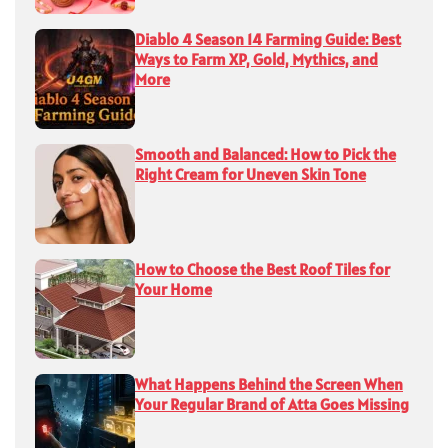
Diablo 4 Season 14 Farming Guide: Best
Ways to Farm XP, Gold, Mythics, and
More
Smooth and Balanced: How to Pick the
Right Cream for Uneven Skin Tone
How to Choose the Best Roof Tiles for
Your Home
What Happens Behind the Screen When
Your Regular Brand of Atta Goes Missing