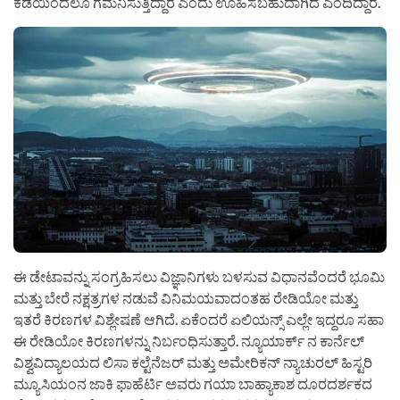
ಕಡೆಯಿಂದಲೂ ಗಮನಿಸುತ್ತಿದ್ದಾರೆ ಎಂದು ಊಹಿಸಬಹುದಾಗಿದೆ ಎಂದಿದ್ದಾರೆ.
ಈ ಡೇಟಾವನ್ನು ಸಂಗ್ರಹಿಸಲು ವಿಜ್ಞಾನಿಗಳು ಬಳಸುವ ವಿಧಾನವೆಂದರೆ ಭೂಮಿ
ಮತ್ತು ಬೇರೆ ನಕ್ಷತ್ರಗಳ ನಡುವೆ ವಿನಿಮಯವಾದಂತಹ ರೇಡಿಯೋ ಮತ್ತು
ಇತರೆ ಕಿರಣಗಳ ವಿಶ್ಲೇಷಣೆ ಆಗಿದೆ. ಏಕೆಂದರೆ ಏಲಿಯನ್ಸ್ ಎಲ್ಲೇ ಇದ್ದರೂ ಸಹಾ
ಈ ರೇಡಿಯೋ ಕಿರಣಗಳನ್ನು ನಿರ್ಬಂಧಿಸುತ್ತಾರೆ. ನ್ಯೂಯಾರ್ಕ್‌ ‌ನ ಕಾರ್ನೆಲ್
ವಿಶ್ವವಿದ್ಯಾಲಯದ ಲಿಸಾ ಕಲ್ಟೆನೆಜರ್ ಮತ್ತು ಅಮೇರಿಕನ್ ನ್ಯಾಚುರಲ್ ಹಿಸ್ಟರಿ
ಮ್ಯೂಸಿಯಂನ ಜಾಕಿ ಫಾಹೆರ್ಟಿ ಅವರು ಗಯಾ ಬಾಹ್ಯಾಕಾಶ ದೂರದರ್ಶಕದ