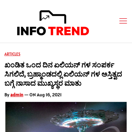
ARTICLES
ಖಂಡಿತ ಒಂದ ದಿನ ಏಲಿಯನ್ ಗಳ ಸಂಪರ್ಕ
ಸಿಗಲಿದೆ, ಬ್ರಹ್ಮಾಂಡದಲ್ಲಿ ಏಲಿಯನ್ ಗಳ ಅಸ್ತಿತ್ವದ
ಬಗ್ಗೆ ನಾಸಾದ ಮುಖ್ಯಸ್ಥರ ಮಾತು
By
admin
— ON Aug 16, 2021