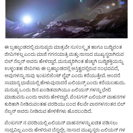
ಈ ಬ್ರಹ್ಮಾಂಡದಲ್ಲಿ ಮನುಷ್ಯರು ಮಾತ್ರವೇ ಸುಸಂಸ್ಕೃತ ಹಾಗೂ ಬುದ್ಧಿವಂತ
ಜೀವಿಗಳಲ್ಲ ಎಂದು ಮಾಜಿ ಗಗನಯಾತ್ರಿ ಮತ್ತು ನಾಸಾದ ಮುಖ್ಯಸ್ಥರಾಗಿರುವ
ಬಿಲ್ ನೆಲ್ಸನ್ ಅವರು ಹೇಳಿದ್ದಾರೆ. ಮನುಷ್ಯರಿಗಿಂತ ಹೆಚ್ಚಾಗಿ ಬುದ್ಧಿಶಕ್ತಿಯನ್ನು
ಉಳ್ಳಂತಹ ಜೀವಿಗಳು ಈ ಬ್ರಹ್ಮಾಂಡದಲ್ಲಿ ಅಸ್ತಿತ್ವದಲ್ಲಿರುವ ಸಂಭವವಿದೆ,
ಅವುಗಳನ್ನು ನಾವು ಇಂಟಲಿಜೆಂಟ್ ಲೈಫ್ ಎಂದು ಕರೆಯುತ್ತೇವೆ. ಅಂದರೆ
ಸಾಮಾನ್ಯ ಭಾಷೆಯಲ್ಲಿ ಹೇಳುವುದಾದರೆ ಏಲಿಯನ್ಸ್ ಎಂದು ಕರೆಯಬಹುದು.
ಮನುಷ್ಯ ಒಂದು ದಿನ ಖಂಡಿತವಾಗಿಯೂ ಏಲಿಯನ್ ಗಳನ್ನು ಭೇಟಿ
ಮಾಡುವನು ಎಂದು ಅವರು ಹೇಳಿದ್ದಾರೆ. ಪೆಂಟಗನ್ ಏಲಿಯನ್ ವಾಹನಗಳ
ಕುರಿತಾಗಿ ನೀಡಿರುವಂತಹ ವರದಿಯು ಬಂದ ಕೆಲವೇ ವಾರಗಳನಂತರ ಬಿಲ್
ನೆಲ್ಸನ್ ಅವರು ನೀಡಿರುವ ಹೇಳಿಕೆಗಳು ಹೊರಬಂದಿದೆ.
ಪೆಂಟಗನ್ ನ ವರದಿಯಲ್ಲಿ ಏಲಿಯನ್ ವಾಹನಗಳನ್ನು ಖಚಿತ ಪಡಿಸಲು
ಸಾಧ್ಯವಿಲ್ಲ ಎಂದು ಹೇಳಿರುವ ಬೆನ್ನಲ್ಲೇ, ನಾಸಾದ ಮುಖ್ಯಸ್ಥರು ಏಲಿಯನ್ ಗಳ