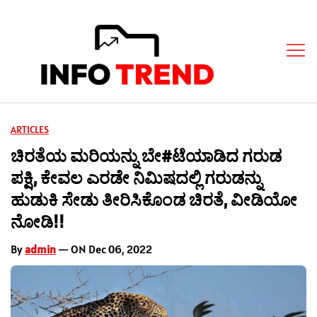
ARTICLES
ಚಿರತೆಯ ಮರಿಯನ್ನು ಬೇ#ಟೆಯಾಡಿದ ಗರುಡ
ಪಕ್ಷಿ, ಕೇವಲ ಎರಡೇ ನಿಮಿಷದಲ್ಲಿ ಗರುಡನ್ನು
ಹುಡುಕಿ ಸೇಡು ತೀರಿಸಿಕೊಂಡ ಚಿರತೆ, ವೀಡಿಯೋ
ನೋಡಿ!!
By
admin
— ON Dec 06, 2022