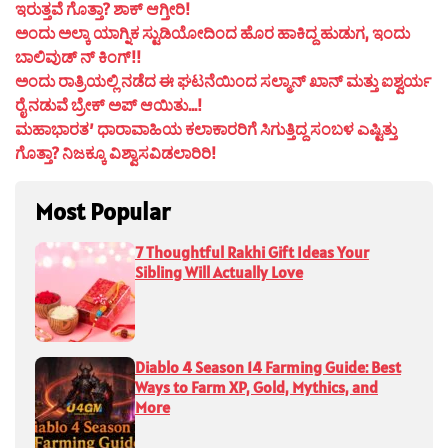
ಇರುತ್ತವೆ ಗೊತ್ತಾ? ಶಾಕ್ ಆಗ್ತೀರಿ!
ಅಂದು ಅಲ್ಕಾ ಯಾಗ್ನಿಕ ಸ್ಟುಡಿಯೋದಿಂದ ಹೊರ ಹಾಕಿದ್ದ ಹುಡುಗ, ಇಂದು
ಬಾಲಿವುಡ್ ನ್ ಕಿಂಗ್!!
ಅಂದು ರಾತ್ರಿಯಲ್ಲಿ ನಡೆದ ಈ ಘಟನೆಯಿಂದ ಸಲ್ಮಾನ್ ಖಾನ್ ಮತ್ತು ಐಶ್ವರ್ಯ
ರೈ ನಡುವೆ ಬ್ರೇಕ್ ಅಪ್ ಆಯಿತು…!
ಮಹಾಭಾರತ’ ಧಾರಾವಾಹಿಯ ಕಲಾಕಾರರಿಗೆ ಸಿಗುತ್ತಿದ್ದ ಸಂಬಳ ಎಷ್ಟಿತ್ತು
ಗೊತ್ತಾ? ನಿಜಕ್ಕೂ ವಿಶ್ವಾಸವಿಡಲಾರಿರಿ!
Most Popular
7 Thoughtful Rakhi Gift Ideas Your
Sibling Will Actually Love
Diablo 4 Season 14 Farming Guide: Best
Ways to Farm XP, Gold, Mythics, and
More