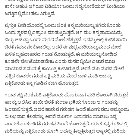
ತಾನೇ ಆಹುತಿ ಆಗಿರುವ ವಿಡಿಯೋ ಒಂದು ಸದ್ಯ ಸೋಶಿಯಲ್ ಮೀಡಿಯಾ
ಜಗತ್ತಿನಲ್ಲಿ ನೋಡಲು ಸಿಗುತ್ತಿದೆ.
ಪ್ರಸ್ತುತ ವೀಡಿಯೋದಲ್ಲಿ ಒಂದು ಚಿರತೆ ತನ್ನ ಮರಿಯನ್ನು ತಗೆದುಕೊಂಡು
ಒಂದು ಸ್ಥಳದಲ್ಲಿ ವಿಶ್ರಾಂತಿ ಮಾಡುತ್ತಿರುತ್ತದೆ. ಆಗ ಮರಿ ತನ್ನ ತಾಯಿಯನ್ನು
ಬಿಟ್ಟು ಆಡುತ್ತಾ ಒಂದು ಮರದ ಮೇಲೆ ಹತ್ತುತ್ತದೆ. ಇದನ್ನು ಅಲ್ಲಿ ಕುಳಿತ ತಾಯಿ
ಚಿರತೆ ಗಮನವೇ ಕೊಡಲಿಲ್ಲ. ಆದರೆ ಈ ಪುಟ್ಟ ಮರಿಯನ್ನು ಮರದ ಮೇಲೆ
ಕುಳಿತ ಬೃಹದಾಕಾರದ ಗರುಡ ನೋಡುತ್ತದೆ. ಈ ಮರಿಯನ್ನು ನೋಡಿದ
ಕೂಡಲೇ ಬೇ#ಟೆಯಾಡಬೇಕು ಎಂದು ಮನದಲ್ಲಿಯೇ ವಿಚಾರ ಮಾಡಿ
ಸರಿಯಾದ ಸಮಯಕ್ಕೆ ಕಾಯುತ್ತ ಕುಳಿತಿರುತ್ತದೆ. ಚಿರತೆ ಮರಿ ಮರದ ಮೇಲೆ
ಹತ್ತಿದ ಕೂಡಲೇ ಗರುಡ ಪಕ್ಷಿ ಮರಿಯ ಮೇಲೆ ದಾಳಿ ಮಾಡಿ ಅದನ್ನು
ಎತ್ತಿಕೊಂಡು ತನ್ನ ಗೂಡಿನ ಕಡೆಗೆ ಹೋಗುತ್ತದೆ.
ಗರುಡ ಪಕ್ಷಿ ಚಿರತೆಮರಿ ಎತ್ತಿಕೊಂಡು ಹೋಗುವಾಗ ಮರಿ ಜೋರಾಗಿ ಚಿರುತ್ತದೆ
ಇದನ್ನು ಆಲಿಸಿದ ತಾಯಿ ಚಿರತೆ ತುಂಬಾ ಭ#ಯಗೊಂಡು ಆ ಗರುಡನ್ನು
ಹಿಂಬಾಲಿಸುತ್ತದೆ. ಆದರೆ ಹಾರುವ ಗರುಡನ ಹಿಂದೆ ಹೋಗುವದು ಅಷ್ಟೊಂದು
ಸುಲಭವಾದ ಕೆಲಸವಲ್ಲ. ಆದರೆ ಮರಿಗಾಗಿ ಏನಾದರೂ ಮಾಡಲು ಸಿದ್ದ
ಎಂದುಕೊಂಡು ಚಿರತೆ ಗರುಡನ ಹಿಂದೆ ಹೋಗುತ್ತದೆ. ಗರುಡ ತನ್ನ ಗೂಡಿನಲ್ಲಿ
ಮರಿಯನ್ನು ಎತ್ತಿಕೊಂಡು ಹೋಗಿ ಅದನ್ನು ತಿನ್ನುತ್ತಿರುತ್ತದೆ ಅಷ್ಟರಲ್ಲಿ ಮರಿಯ