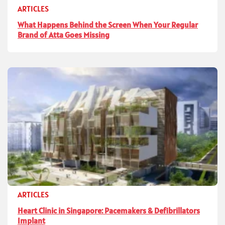
ARTICLES
What Happens Behind the Screen When Your Regular
Brand of Atta Goes Missing
ARTICLES
Heart Clinic in Singapore: Pacemakers & Defibrillators
Implant