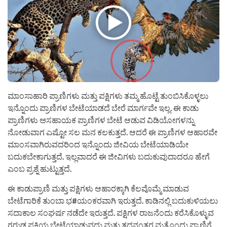
ಮಾಂಸಾಹಾರಿ ಪ್ರಾಣಿಗಳು ಮತ್ತು ಪಕ್ಷಿಗಳು ತಮ್ಮ ಹೊಟ್ಟೆ ತುಂಬಿಸಿಕೊಳ್ಳಲು
ಇನ್ನೊಂದು ಪ್ರಾಣಿಗಳ ಬೇಟೆಯಾಡದೆ ಬೇರೆ ಮಾರ್ಗವೇ ಇಲ್ಲ. ಈ ಕಾಡು
ಪ್ರಾಣಿಗಳು ಅಸಹಾಯಕ ಪ್ರಾಣಿಗಳ ಬೇಟೆ ಆಡುವ ವಿಡಿಯೋಗಳನ್ನು
ನೋಡುವಾಗ ಎಷ್ಟೋ ಸಲ ಮನ ಕಲಕುತ್ತದೆ. ಆದರೆ ಈ ಪ್ರಾಣಿಗಳ ಆಹಾರವೇ
ಮಾಂಸವಾಗಿರುವದರಿಂದ ಇನ್ನೊಂದು ಜೀವಿಯ ಬೇಟೆಯಾಡಿಯೇ
ಬದುಕಬೇಕಾಗುತ್ತದೆ. ಇಲ್ಲವಾದರೆ ಈ ಜೀವಿಗಳು ಬದುಕುವುದಾದರೂ ಹೇಗೆ
ಎಂಬ ಪ್ರಶ್ನೆ ಹುಟ್ಟುತ್ತದೆ.
ಈ ಕಾಡುಪ್ರಾಣಿ ಮತ್ತು ಪಕ್ಷಿಗಳು ಆಹಾರಕ್ಕಾಗಿ ಕೆಲವೊಮ್ಮೆ ಮಾಡುವ
ಬೇಟೆಗಾರಿಕೆ ತುಂಬಾ ಭ#ಯಂಕರವಾಗಿ ಇರುತ್ತದೆ. ಕಾಡಿನಲ್ಲಿ ಬದುಕುಳಿಯಲು
ಸದಾಕಾಲ ಸಂಘರ್ಷ ನಡೆದೇ ಇರುತ್ತದೆ. ಪಕ್ಷಿಗಳ ರಾಜನೆಂದು ಕರೆಸಿಕೊಳ್ಳುವ
ಗರುಡ ಪಕ್ಷಿಯ ಬೇಟೆಯಾಡುವದು ಮತ್ತು ತದನಂತರ ಮತ್ತೊಂದು ಪ್ರಾಣಿಗೆ