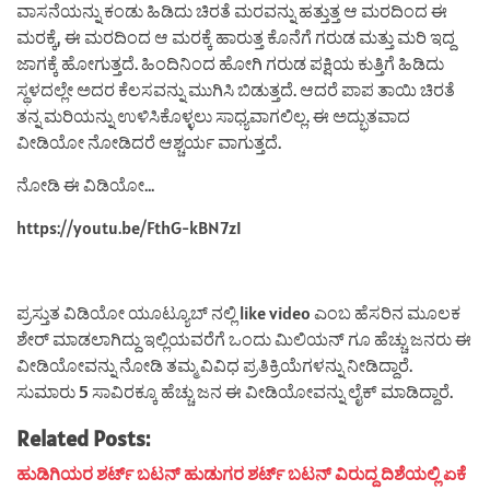
ವಾಸನೆಯನ್ನು ಕಂಡು ಹಿಡಿದು ಚಿರತೆ ಮರವನ್ನು ಹತ್ತುತ್ತ ಆ ಮರದಿಂದ ಈ
ಮರಕ್ಕೆ, ಈ ಮರದಿಂದ ಆ ಮರಕ್ಕೆ ಹಾರುತ್ತ ಕೊನೆಗೆ ಗರುಡ ಮತ್ತು ಮರಿ ಇದ್ದ
ಜಾಗಕ್ಕೆ ಹೋಗುತ್ತದೆ. ಹಿಂದಿನಿಂದ ಹೋಗಿ ಗರುಡ ಪಕ್ಷಿಯ ಕುತ್ತಿಗೆ ಹಿಡಿದು
ಸ್ಥಳದಲ್ಲೇ ಅದರ ಕೆಲಸವನ್ನು ಮುಗಿಸಿ ಬಿಡುತ್ತದೆ. ಆದರೆ ಪಾಪ ತಾಯಿ ಚಿರತೆ
ತನ್ನ ಮರಿಯನ್ನು ಉಳಿಸಿಕೊಳ್ಳಲು ಸಾಧ್ಯವಾಗಲಿಲ್ಲ. ಈ ಅದ್ಭುತವಾದ
ವೀಡಿಯೋ ನೋಡಿದರೆ ಆಶ್ಚರ್ಯ ವಾಗುತ್ತದೆ.
ನೋಡಿ ಈ ವಿಡಿಯೋ…
https://youtu.be/FthG-kBN7zI
ಪ್ರಸ್ತುತ ವಿಡಿಯೋ ಯೂಟ್ಯೂಬ್ ನಲ್ಲಿ like video ಎಂಬ ಹೆಸರಿನ ಮೂಲಕ
ಶೇರ್ ಮಾಡಲಾಗಿದ್ದು ಇಲ್ಲಿಯವರೆಗೆ ಒಂದು ಮಿಲಿಯನ್ ಗೂ ಹೆಚ್ಚು ಜನರು ಈ
ವೀಡಿಯೋವನ್ನು ನೋಡಿ ತಮ್ಮ ವಿವಿಧ ಪ್ರತಿಕ್ರಿಯೆಗಳನ್ನು ನೀಡಿದ್ದಾರೆ.
ಸುಮಾರು 5 ಸಾವಿರಕ್ಕೂ ಹೆಚ್ಚು ಜನ ಈ ವೀಡಿಯೋವನ್ನು ಲೈಕ್ ಮಾಡಿದ್ದಾರೆ.
Related Posts:
ಹುಡಿಗಿಯರ ಶರ್ಟ್ ಬಟನ್ ಹುಡುಗರ ಶರ್ಟ್ ಬಟನ್ ವಿರುದ್ದ ದಿಶೆಯಲ್ಲಿ ಏಕೆ