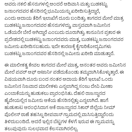
ಅವರು ನಕಲಿ ಹೆಸರುಗಳಲ್ಲಿ ಅಂದರೆ ಆದಿವಾಸಿ ಮತ್ತು ಬುಡಕಟ್ಟು
ಜನಾಂಗದವರ ಹೆಸರಿನಲ್ಲಿ ಭೂಮಿಯನ್ನು ಖರೀದಿಸುತ್ತಿದ್ದಾರೆ,
ಎಂದು ಆದಾಯ ತೆರಿಗೆ ಇಲಾಖೆಗೆ ದೂರು ಬಂದಿತ್ತು. ಕಾಗದದ ಮೇಲೆ ಮಾತ್ರ
ಬುಡಕಟ್ಟು ಜನಾಂಗದವರ ಹೆಸರುಗಳಿದ್ದು, ವಾಸ್ತವವಾಗಿ ಜಮೀನಿನ
ಒಡೆಯರೇ ಬೇರೆ ಆಗಿದ್ದಾರೆ ಎಂಬುದು ದೂರಾಗಿತ್ತು. ಕಾನೂನಿನ ಪ್ರಕಾರ ಈ
ಪ್ರದೇಶದಲ್ಲಿ ಬುಡಕಟ್ಟು ಜನಾಂಗದವರು ಮಾತ್ರ, ಬುಡಕಟ್ಟು ಜನಾಂಗದವರ
ಜಮೀನು ಖರೀದಿಸಬಹುದು. ಇದೇ ಕಾರಣಕ್ಕೆ ಕೈಗಾರಿಕೋದ್ಯಮಿಗಳು
ಬುಡಕಟ್ಟು ಜನಾಂಗದವರ ಹೆಸರಿನಲ್ಲಿ ಜಮೀನು ಖರೀದಿ ಮಾಡುತ್ತಾರೆ.
ಈ ಮಾಲೀಕತ್ವ ಕೇವಲ ಕಾಗದದ ಮೇಲೆ ಮಾತ್ರ, ಅನಂತರ ಅವರು ಜಮೀನಿನ
ಮೇಲೆ ಪವರ್ ಆಫ್ ಅಟಾರ್ನಿ ಪಡೆದುಕೊಂಡು ತಮ್ಮದಾಗಿಸಿಕೊಳ್ಳುತ್ತಾರೆ. ಈ
ವಿಷಯವಾಗಿ ದೂರು ಬಂದ ನಂತರ ಆದಾಯ ತೆರಿಗೆ ಇಲಾಖೆ ಒಂದು
ಜಮೀನಿನ ನಿಜವಾದ ಮಾಲೀಕಳು ಎನ್ನಲಾಗಿದ್ದ ಸಂಜು ದೇವಿ ಮೀಣಾ
ಎಂಬಾಕೆಯನ್ನು ಹುಡುಕಲು ಪ್ರಾರಂಭಿಸಿತು. ದೆಹಲಿ ರಾಜಸ್ಥಾನದ
ಹೈವೇಯಲ್ಲಿನ ಜಮೀನು ಆಕೆಯ ಹೆಸರಿನಲ್ಲಿತ್ತು ಎನ್ನಲಾಗಿದೆ. ಹಾಗೆ
ಹುಡುಕಾಟ ಆರಂಭಿಸಿದಾಗ ಆಕೆ ರಾಜಸ್ಥಾನದ ಸಿಕಾರ್ ಜಿಲ್ಲೆಯ ನೀಮ್
ಪೊಲೀಸ್ ಠಾಣೆ ತಹಸಿಲ್ನ ದೀಪವಾಸ್ ಗ್ರಾಮದಲ್ಲಿ ವಾಸಿಸುತ್ತಿದ್ದಾರೆಂದು
ತಿಳಿದುಬಂದಿದೆ. ಆದರೆ ಇಲ್ಲಿನ ಬೆಟ್ಟಗಳ ಕೆಳಗೆ ಇರುವ ಈ ಗ್ರಾಮವನ್ನು
ತಲುಪುವುದು ಸುಲಭವಾದ ಕೆಲಸವಾಗಿರಲಿಲ್ಲ.