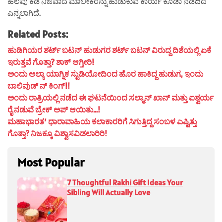
ಹಲವು ಕಡೆ ನಿಜವಾದ ಮಾಲೀಕರನ್ನು ಹುಡುಕುವ ಕಾರ್ಯ ಕೂಡಾ ನಡೆದಿದೆ
ಎನ್ನಲಾಗಿದೆ.
Related Posts:
ಹುಡಿಗಿಯರ ಶರ್ಟ್ ಬಟನ್ ಹುಡುಗರ ಶರ್ಟ್ ಬಟನ್ ವಿರುದ್ದ ದಿಶೆಯಲ್ಲಿ ಏಕೆ
ಇರುತ್ತವೆ ಗೊತ್ತಾ? ಶಾಕ್ ಆಗ್ತೀರಿ!
ಅಂದು ಅಲ್ಕಾ ಯಾಗ್ನಿಕ ಸ್ಟುಡಿಯೋದಿಂದ ಹೊರ ಹಾಕಿದ್ದ ಹುಡುಗ, ಇಂದು
ಬಾಲಿವುಡ್ ನ್ ಕಿಂಗ್!!
ಅಂದು ರಾತ್ರಿಯಲ್ಲಿ ನಡೆದ ಈ ಘಟನೆಯಿಂದ ಸಲ್ಮಾನ್ ಖಾನ್ ಮತ್ತು ಐಶ್ವರ್ಯ
ರೈ ನಡುವೆ ಬ್ರೇಕ್ ಅಪ್ ಆಯಿತು…!
ಮಹಾಭಾರತ’ ಧಾರಾವಾಹಿಯ ಕಲಾಕಾರರಿಗೆ ಸಿಗುತ್ತಿದ್ದ ಸಂಬಳ ಎಷ್ಟಿತ್ತು
ಗೊತ್ತಾ? ನಿಜಕ್ಕೂ ವಿಶ್ವಾಸವಿಡಲಾರಿರಿ!
Most Popular
7 Thoughtful Rakhi Gift Ideas Your
Sibling Will Actually Love