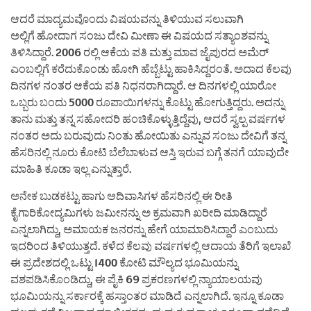
ಆದರೆ ಮಾದ್ಯಮವೊಂದು ವಿಷಯವನ್ನು ತಿಳಿಯುವ ಸಲುವಾಗಿ
ಅಲ್ಲಿಗೆ ಹೋದಾಗ ಸಂಜು ದೇವಿ ಮೀಣಾ ಈ ವಿಷಯದ ಸತ್ಯಾಂಶವನ್ನು
ತಿಳಿಸಿದ್ದಾರೆ. 2006 ರಲ್ಲಿ ಆಕೆಯ ಪತಿ ಮತ್ತು ಮಾವ ಜೈಪುರದ ಅಮೆರ್
ಎಂಬಲ್ಲಿಗೆ ಕರೆದುಕೊಂಡು‌ ಹೋಗಿ ಹೆಬ್ಬೆಟ್ಟು ಹಾಕಿಸಿದ್ದರಂತೆ. ಅದಾದ ಕೆಲವು
ದಿನಗಳ ನಂತರ ಆಕೆಯ ಪತಿ ನಿಧನರಾಗಿದ್ದಾರೆ. ಆ ದಿನಗಳಲ್ಲಿ ಯಾರೋ
ಒಬ್ಬರು ಬಂದು 5000 ರೂಪಾಯಿಗಳನ್ನು ಕೊಟ್ಟು ಹೋಗುತ್ತಿದ್ದರು. ಅದನ್ನು
ತಾನು ಮತ್ತು ತನ್ನ ಸಹೋದರಿ ಹಂಚಿಕೊಳ್ಳುತ್ತಿದ್ದೆವು, ಆದರೆ ಸ್ವಲ್ಪ ವರ್ಷಗಳ
ನಂತರ ಅದು ಬರುವುದು ನಿಂತು ಹೋಯಿತು ಎನ್ನುವ ಸಂಜು ದೇವಿಗೆ ತನ್ನ
ಹೆಸರಿನಲ್ಲಿ ನೂರು ಕೋಟಿ ಬೆಲೆಬಾಳುವ ಆಸ್ತಿ ಇರುವ ಬಗ್ಗೆ ತನಗೆ ಯಾವುದೇ
ಮಾಹಿತಿ ಕೂಡಾ ಇಲ್ಲ ಎನ್ನುತ್ತಾರೆ.
ಅನೇಕ ಬುಡಕಟ್ಟು ಹಾಗು ಆದಿವಾಸಿಗಳ ಹೆಸರಿನಲ್ಲಿ ಈ ರೀತಿ
ಕೈಗಾರಿಕೋದ್ಯಮಿಗಳು ಜಮೀನನ್ನು ಅ ಕ್ರಮವಾಗಿ ಖರೀದಿ ಮಾಡಿದ್ದಾರೆ
ಎನ್ನಲಾಗಿದ್ದು, ಅಮಾಯಕ ಜನರನ್ನು ಹೇಗೆ ಯಾಮಾರಿಸಿದ್ದಾರೆ ಎಂಬುದು
ಇದರಿಂದ ತಿಳಿಯುತ್ತದೆ.‌ ಕಳೆದ ಕೆಲವು ವರ್ಷಗಳಲ್ಲಿ ಆದಾಯ ತೆರಿಗೆ ಇಲಾಖೆ
ಈ ಪ್ರದೇಶದಲ್ಲಿ ಒಟ್ಟು 1400 ಕೋಟಿ ಮೌಲ್ಯದ ಭೂಮಿಯನ್ನು
ವಶಪಡಿಸಿಕೊಂಡಿದ್ದು, ಈ ಪೈಕಿ 69 ಪ್ರಕರಣಗಳಲ್ಲಿ ನ್ಯಾಯಾಲಯವು
ಭೂಮಿಯನ್ನು ಸರ್ಕಾರಕ್ಕೆ ಹಸ್ತಾಂತರ ಮಾಡಿದೆ ಎನ್ನಲಾಗಿದೆ. ಇನ್ನೂ ಕೂಡಾ