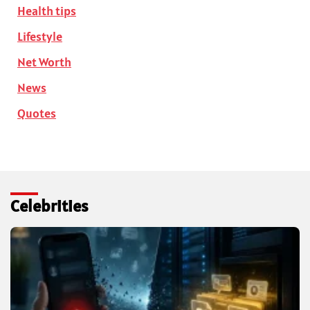
Health tips
Lifestyle
Net Worth
News
Quotes
Celebrities