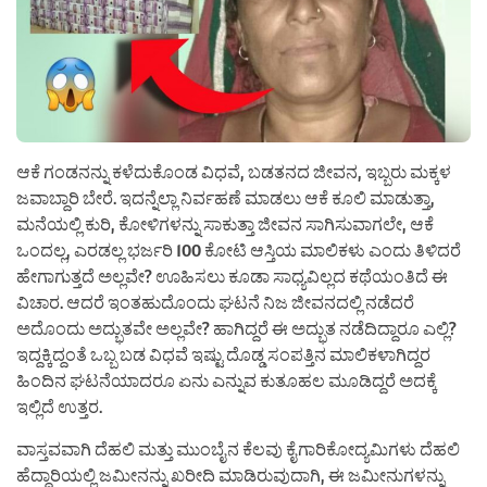
ಆಕೆ ಗಂಡನನ್ನು ಕಳೆದುಕೊಂಡ ವಿಧವೆ, ಬಡತನದ ಜೀವನ, ಇಬ್ಬರು ಮಕ್ಕಳ
ಜವಾಬ್ದಾರಿ ಬೇರೆ. ಇದನ್ನೆಲ್ಲಾ ನಿರ್ವಹಣೆ ಮಾಡಲು ಆಕೆ ಕೂಲಿ ಮಾಡುತ್ತಾ,
ಮನೆಯಲ್ಲಿ ಕುರಿ, ಕೋಳಿಗಳನ್ನು ಸಾಕುತ್ತಾ ಜೀವನ ಸಾಗಿಸುವಾಗಲೇ, ಆಕೆ
ಒಂದಲ್ಲ, ಎರಡಲ್ಲ ಭರ್ಜರಿ 100 ಕೋಟಿ ಆಸ್ತಿಯ ಮಾಲಿಕಳು ಎಂದು ತಿಳಿದರೆ
ಹೇಗಾಗುತ್ತದೆ ಅಲ್ಲವೇ? ಊಹಿಸಲು ಕೂಡಾ ಸಾಧ್ಯವಿಲ್ಲದ ಕಥೆಯಂತಿದೆ ಈ
ವಿಚಾರ‌. ಆದರೆ ಇಂತಹುದೊಂದು ಘಟನೆ ನಿಜ ಜೀವನದಲ್ಲಿ ನಡೆದರೆ
ಅದೊಂದು ಅದ್ಭುತವೇ ಅಲ್ಲವೇ? ಹಾಗಿದ್ದರೆ ಈ ಅದ್ಭುತ ನಡೆದಿದ್ದಾರೂ ಎಲ್ಲಿ?
ಇದ್ದಕ್ಕಿದ್ದಂತೆ ಒಬ್ಬ ಬಡ ವಿಧವೆ ಇಷ್ಟು ದೊಡ್ಡ ಸಂಪತ್ತಿನ ಮಾಲಿಕಳಾಗಿದ್ದರ
ಹಿಂದಿನ ಘಟನೆಯಾದರೂ ಏನು ಎನ್ನುವ ಕುತೂಹಲ ಮೂಡಿದ್ದರೆ ಅದಕ್ಕೆ
ಇಲ್ಲಿದೆ ಉತ್ತರ.
ವಾಸ್ತವವಾಗಿ ದೆಹಲಿ ಮತ್ತು ಮುಂಬೈನ ಕೆಲವು ಕೈಗಾರಿಕೋದ್ಯಮಿಗಳು ದೆಹಲಿ
ಹೆದ್ದಾರಿಯಲ್ಲಿ ಜಮೀನನ್ನು ಖರೀದಿ ಮಾಡಿರುವುದಾಗಿ, ಈ ಜಮೀನುಗಳನ್ನು