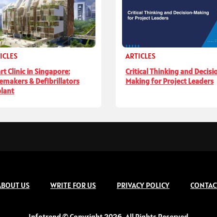
ICLES
ARTICLES
rt Clinic in Singapore:
Critical Thinking and Decisi
emakers & Defibrillators
Making for Project Leaders
lant
ABOUT US
WRITE FOR US
PRIVACY POLICY
CONTAC
Infotrend © Copyright 2026, All Rights Reserved