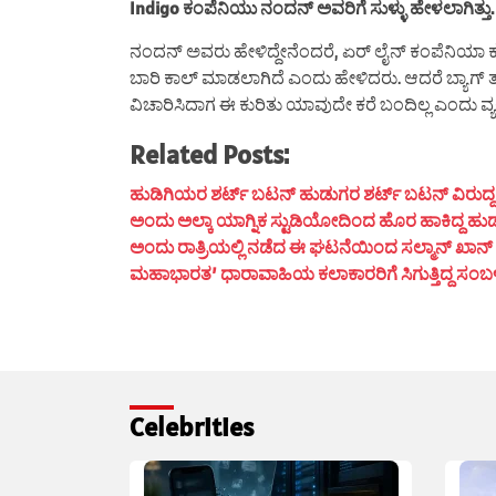
Indigo ಕಂಪೆನಿಯು ನಂದನ್ ಅವರಿಗೆ ಸುಳ್ಳು ಹೇಳಲಾಗಿತ್ತು.
ನಂದನ್ ಅವರು ಹೇಳಿದ್ದೇನೆಂದರೆ, ಏರ್ ಲೈನ್ ಕಂಪೆನಿಯಾ ಕ
ಬಾರಿ ಕಾಲ್ ಮಾಡಲಾಗಿದೆ ಎಂದು ಹೇಳಿದರು. ಆದರೆ ಬ್ಯಾಗ್ 
ವಿಚಾರಿಸಿದಾಗ ಈ ಕುರಿತು ಯಾವುದೇ ಕರೆ ಬಂದಿಲ್ಲ ಎಂದು ವ್ಯಕ್ತಿ ತ
Related Posts:
ಹುಡಿಗಿಯರ ಶರ್ಟ್ ಬಟನ್ ಹುಡುಗರ ಶರ್ಟ್ ಬಟನ್ ವಿರುದ್ದ ದಿಶೆ
ಅಂದು ಅಲ್ಕಾ ಯಾಗ್ನಿಕ ಸ್ಟುಡಿಯೋದಿಂದ ಹೊರ ಹಾಕಿದ್ದ ಹುಡ
ಅಂದು ರಾತ್ರಿಯಲ್ಲಿ ನಡೆದ ಈ ಘಟನೆಯಿಂದ ಸಲ್ಮಾನ್ ಖಾನ್ ಮ
ಮಹಾಭಾರತ’ ಧಾರಾವಾಹಿಯ ಕಲಾಕಾರರಿಗೆ ಸಿಗುತ್ತಿದ್ದ ಸಂಬಳ ಎಷ್
Celebrities