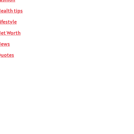
ealth tips
ifestyle
et Worth
News
Quotes