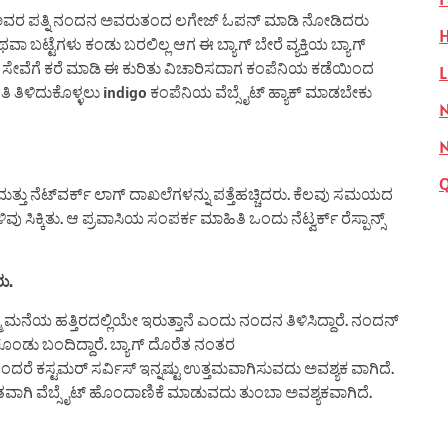
ಅವರ ಪತ್ನಿ ನಂದನ ಅವರುತಂದ ಲಗೇಜ್ ಓಪನ್ ಮಾಡಿ ನೋಡಿದರು
H
ಬಟ್ಟೆಗಳು ಕಂಡು ಬರಲಿಲ್ಲ ಆಗ ಈ ಬ್ಯಾಗ್ ಬೇರೆ ವ್ಯಕ್ತಿಯ ಬ್ಯಾಗ್
 ಸೇವೆಗೆ ಕರೆ ಮಾಡಿ ಈ ಕುರಿತು ವಿಚಾರಿಸದಾಗ ಕಂಪೆನಿಯ ಕಡೆಯಿಂದ
L
ಹಿತಿ ತಿಳಿದುಕೊಳ್ಳಲು indigo ಕಂಪೆನಿಯ ವೆಬ್ಸೈಟ್ ಹ್ಯಾಕ್ ಮಾಡಬೇಕು
N
ಮತ್ತು ನೆಟ್‌ವರ್ಕ್ ಲಾಗ್ ದಾಖಲೆಗಳನ್ನು ಪತ್ತೆಹಚ್ಚಿದರು. ಕೆಲವು ಸಮಯದ
 ಸಿಕ್ಕಿತು. ಆ ಪ್ರವಾಸಿಯ ಸಂಪರ್ಕ ಮಾಹಿತಿ ಒಂದು ನೆಟ್ವರ್ಕ್ ರೆಸ್ಪಾನ್ಸ್
ು.
ನೆಯ ಹತ್ತಿರದಲ್ಲಿಯೇ ಇರುತ್ತಾನೆ ಎಂದು ನಂದನ ತಿಳಿಸಿದ್ದಾರೆ. ನಂದನ್
ುಕೊಂಡು ಬಂದಿದ್ದಾರೆ. ಬ್ಯಾಗ್ ದೊರೆತ ನಂತರ
ಂದರೆ ಕಸ್ಟಮರ್ ಸರ್ವಿಸ್ ಇನ್ನಷ್ಟು ಉತ್ತಮವಾಗಿಸುವದು ಅವಶ್ಯಕ ವಾಗಿದೆ.
ಷಿತವಾಗಿ ವೆಬ್ಸೈಟ್ ಹೊಂದಾಣಿಕೆ ಮಾಡುವದು ತುಂಬಾ ಅವಶ್ಯಕವಾಗಿದೆ.