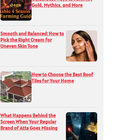
Gold, Mythics, and More
Smooth and Balanced: How to
Pick the Right Cream for
Uneven Skin Tone
How to Choose the Best Roof
Tiles for Your Home
What Happens Behind the
Screen When Your Regular
Brand of Atta Goes Missing