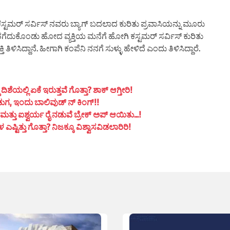
ಸ್ಟಮರ್ ಸರ್ವಿಸ್ ನವರು ಬ್ಯಾಗ್ ಬದಲಾದ ಕುರಿತು ಪ್ರವಾಸಿಯನ್ನು ಮೂರು
ತಗೆದುಕೊಂಡು ಹೋದ ವ್ಯಕ್ತಿಯ ಮನೆಗೆ ಹೋಗಿ ಕಸ್ಟಮರ್ ಸರ್ವಿಸ್ ಕುರಿತು
ಿಳಿಸಿದ್ದಾನೆ. ಹೀಗಾಗಿ ಕಂಪೆನಿ ನನಗೆ ಸುಳ್ಳು ಹೇಳಿದೆ ಎಂದು ತಿಳಿಸಿದ್ದಾರೆ.
ಯಲ್ಲಿ ಏಕೆ ಇರುತ್ತವೆ ಗೊತ್ತಾ? ಶಾಕ್ ಆಗ್ತೀರಿ!
ುಗ, ಇಂದು ಬಾಲಿವುಡ್ ನ್ ಕಿಂಗ್!!
ತ್ತು ಐಶ್ವರ್ಯ ರೈ ನಡುವೆ ಬ್ರೇಕ್ ಅಪ್ ಆಯಿತು…!
ಟಿತ್ತು ಗೊತ್ತಾ? ನಿಜಕ್ಕೂ ವಿಶ್ವಾಸವಿಡಲಾರಿರಿ!