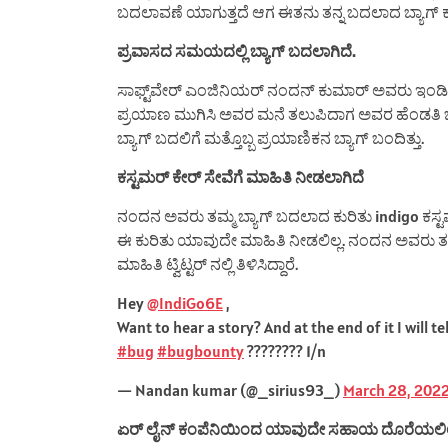
ಬದಲಾವಣೆ ಯಾಗುತ್ತದೆ ಆಗ ಈತನು ತನ್ನ ಬದಲಾದ ಬ್ಯಾಗ್
ಪ್ರವಾಸದ ಸಮಯದಲ್ಲಿ ಬ್ಯಾಗ್ ಬದಲಾಗಿದೆ.
ಸಾಫ್ಟ್‌ವೇರ್ ಎಂಜಿನಿಯರ್ ನಂದನ್ ಕುಮಾರ್ ಅವರು ಇಂಡಿಗೋ 
ಪ್ರಯಾಣ ಮುಗಿಸಿ ಅವರ ಮನೆ ತಲುಪಿದಾಗ ಅವರ ಹೆಂಡತಿ 
ಬ್ಯಾಗ್ ಬದಲಿಗೆ ಮತ್ತೊಬ್ಬ ಪ್ರಯಾಣಿಕನ ಬ್ಯಾಗ್ ಬಂದಿತ್ತು.
ಕಸ್ಟಮರ್ ಕೇರ್ ಸೇವೆಗೆ ಮಾಹಿತಿ ನೀಡಲಾಗಿದೆ
ನಂದನ ಅವರು ತಮ್ಮ ಬ್ಯಾಗ್ ಬದಲಾದ ಕುರಿತು indigo ಕಸ್ಟಮ
ಈ ಕುರಿತು ಯಾವುದೇ ಮಾಹಿತಿ ನೀಡಲಿಲ್ಲ. ನಂದನ ಅವರು 
ಮಾಹಿತಿ ಟ್ವಿಟ್ಟರ್ ನಲ್ಲಿ ತಿಳಿಸಿದ್ದಾರೆ.
Hey
@IndiGo6E
,
Want to hear a story? And at the end of it I will t
#bug
#bugbounty
???????? 1/n
— Nandan kumar (@_sirius93_)
March 28, 202
ಏರ್ ಲೈನ್ ಕಂಪೆನಿಯಿಂದ ಯಾವುದೇ ಸಹಾಯ ದೊರೆಯಲಿಲ್