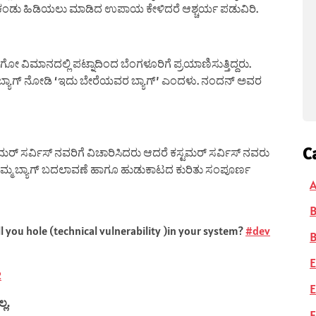
 ಕಂಡು ಹಿಡಿಯಲು ಮಾಡಿದ ಉಪಾಯ ಕೇಳಿದರೆ ಆಶ್ಚರ್ಯ ಪಡುವಿರಿ.
ವಿಮಾನದಲ್ಲಿ ಪಟ್ನಾದಿಂದ ಬೆಂಗಳೂರಿಗೆ ಪ್ರಯಾಣಿಸುತ್ತಿದ್ದರು.
ಬ್ಯಾಗ್ ನೋಡಿ ‘ಇದು ಬೇರೆಯವರ ಬ್ಯಾಗ್’ ಎಂದಳು. ನಂದನ್ ಅವರ
C
ರ್ ಸರ್ವಿಸ್ ನವರಿಗೆ ವಿಚಾರಿಸಿದರು ಆದರೆ ಕಸ್ಟಮರ್ ಸರ್ವಿಸ್ ನವರು
ತಮ್ಮ ಬ್ಯಾಗ್ ಬದಲಾವಣೆ ಹಾಗೂ ಹುಡುಕಾಟದ ಕುರಿತು ಸಂಪೂರ್ಣ
A
ell you hole (technical vulnerability )in your system?
#dev
B
E
2
E
ಲ.
F