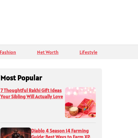
Fashion
Net Worth
Lifestyle
Most Popular
7 Thoughtful Rakhi Gift Ideas
Your Sibling Will Actually Love
Diablo 4 Season 14 Farming
Guide: Best Ways to Farm XP,