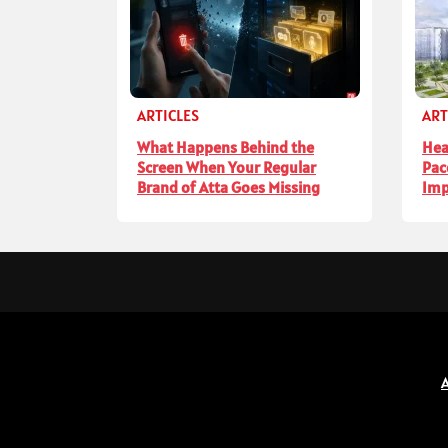
ARTICLES
ART
What Happens Behind the
Hea
Screen When Your Regular
Pac
Brand of Atta Goes Missing
Imp