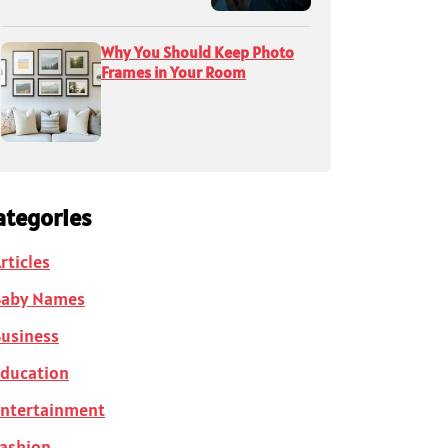
Why You Should Keep Photo
Frames in Your Room
ategories
rticles
Baby Names
usiness
ducation
ntertainment
ashion