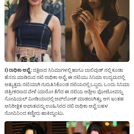
1) ರಾಧಿಕಾ ಆಪ್ಟೆ
: ದಕ್ಷಿಣದ ಸಿನಿಮಾಗಳಲ್ಲಿ ಹಾಗೂ ಬಾಲಿವುಡ್ ನಲ್ಲಿ ಕೂಡಾ
ಹೆಸರು ಮಾಡಿರುವ ನಟಿ ರಾಧಿಕಾ ಆಪ್ಟೆ. ಈ ನಟಿಯು ಸಿನಿಮಾ ಉದ್ಯಮದಲ್ಲಿ
ಅತ್ಯುತ್ತಮ ನಟಿಯಾಗಿ ಗುರುತಿಸಿಕೊಂಡ ನಟಿಯರಲ್ಲಿ ಒಬ್ಬರು. ಒಂದು ಸಿನಿಮಾ
ಚಿತ್ರೀಕರಣದ ವೇಳೆ ಯಾರೋ ತೆಗೆದ ಈ ನಟಿಯ ಅಶ್ಲೀಲ ಫೋಟೋವನ್ನು
ಸೋಷಿಯಲ್ ಮೀಡಿಯಾದಲ್ಲಿ ಅಪ್‌ಲೋಡ್ ಮಾಡಲಾಗಿತ್ತು, ಆಗ ಇಂತಹ
ಅನಿರೀಕ್ಷಿತ ಆಘಾತವನ್ನು ಊಹಿಸಿರದ ನಟಿ ರಾಧಿಕಾ ಆಪ್ಟೆ ಬಹಳ
ನೋವಿನಿಂದ ಕಣ್ಣೀರು ಹಾಕಿದ್ದುಂಟು.‌