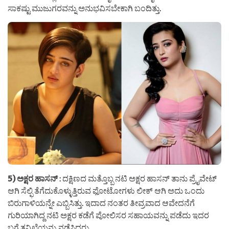
ಸಾಕಷ್ಟು ಮುಜುಗರವನ್ನು ಅನುಭವಿಸಬೇಕಾಗಿ ಬಂದಿತ್ತು.
5) ಅಕ್ಷರ ಹಾಸನ್
: ದಕ್ಷಿಣದ ಮತ್ತೊಬ್ಬ ನಟಿ ಅಕ್ಷರ ಹಾಸನ್ ತಾನು ಪ್ರೈವೇಟ್
ಆಗಿ ಸೆಲ್ಫಿ ತೆಗೆದುಕೊಳ್ಳುತ್ತಿರುವ ಫೋಟೋಗಳು ಲೀಕ್ ಆಗಿ ಅದು ಒಂದು
ಬಿರುಗಾಳಿಯನ್ನೇ ಎಬ್ಬಿಸಿತ್ತು. ಇದಾದ ನಂತರ ತೀವ್ರವಾದ ಆವೇದನೆಗೆ
ಗುರಿಯಾಗಿದ್ದ ನಟಿ ಅಕ್ಷರ ಕಡೆಗೆ ಪೋಲಿಸರ ಸಹಾಯವನ್ನು ಪಡೆದು ಇದರ
ಬಗ್ಗೆ ತನಿಖೆಯನ್ನು ನಡೆಸಿದ್ದರು.