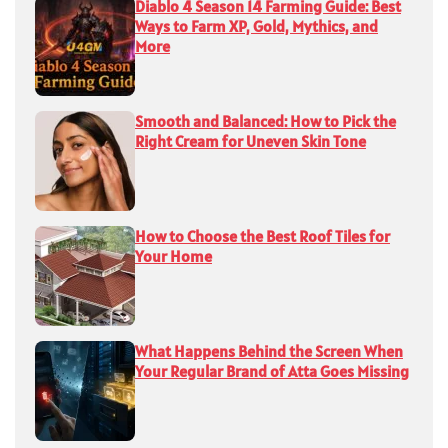
Diablo 4 Season 14 Farming Guide: Best
Ways to Farm XP, Gold, Mythics, and
More
Smooth and Balanced: How to Pick the
Right Cream for Uneven Skin Tone
How to Choose the Best Roof Tiles for
Your Home
What Happens Behind the Screen When
Your Regular Brand of Atta Goes Missing