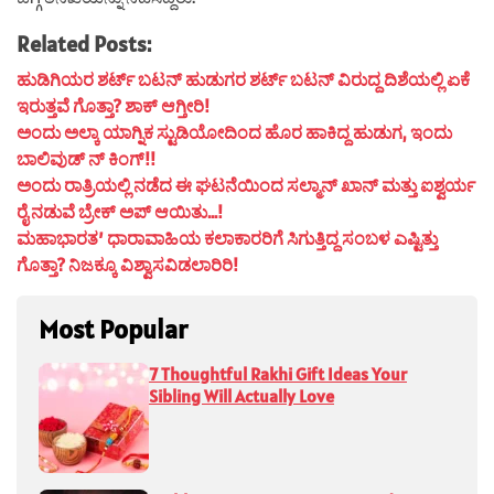
Related Posts:
ಹುಡಿಗಿಯರ ಶರ್ಟ್ ಬಟನ್ ಹುಡುಗರ ಶರ್ಟ್ ಬಟನ್ ವಿರುದ್ದ ದಿಶೆಯಲ್ಲಿ ಏಕೆ
ಇರುತ್ತವೆ ಗೊತ್ತಾ? ಶಾಕ್ ಆಗ್ತೀರಿ!
ಅಂದು ಅಲ್ಕಾ ಯಾಗ್ನಿಕ ಸ್ಟುಡಿಯೋದಿಂದ ಹೊರ ಹಾಕಿದ್ದ ಹುಡುಗ, ಇಂದು
ಬಾಲಿವುಡ್ ನ್ ಕಿಂಗ್!!
ಅಂದು ರಾತ್ರಿಯಲ್ಲಿ ನಡೆದ ಈ ಘಟನೆಯಿಂದ ಸಲ್ಮಾನ್ ಖಾನ್ ಮತ್ತು ಐಶ್ವರ್ಯ
ರೈ ನಡುವೆ ಬ್ರೇಕ್ ಅಪ್ ಆಯಿತು…!
ಮಹಾಭಾರತ’ ಧಾರಾವಾಹಿಯ ಕಲಾಕಾರರಿಗೆ ಸಿಗುತ್ತಿದ್ದ ಸಂಬಳ ಎಷ್ಟಿತ್ತು
ಗೊತ್ತಾ? ನಿಜಕ್ಕೂ ವಿಶ್ವಾಸವಿಡಲಾರಿರಿ!
Most Popular
7 Thoughtful Rakhi Gift Ideas Your
Sibling Will Actually Love