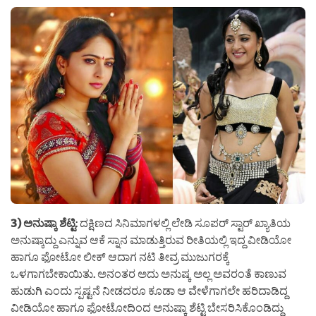
3) ಅನುಷ್ಕಾ ಶೆಟ್ಟಿ
: ದಕ್ಷಿಣದ ಸಿನಿಮಾಗಳಲ್ಲಿ ಲೇಡಿ ಸೂಪರ್ ಸ್ಟಾರ್ ಖ್ಯಾತಿಯ
ಅನುಷ್ಕಾದ್ದು ಎನ್ನುವ ಆಕೆ ಸ್ನಾನ ಮಾಡುತ್ತಿರುವ ರೀತಿಯಲ್ಲಿ ಇದ್ದ ವೀಡಿಯೋ
ಹಾಗೂ ಫೋಟೋ ಲೀಕ್ ಆದಾಗ ನಟಿ ತೀವ್ರ ಮುಜುಗರಕ್ಕೆ
ಒಳಗಾಗಬೇಕಾಯಿತು. ಅನಂತರ ಅದು ಅನುಷ್ಕ ಅಲ್ಲ ಅವರಂತೆ ಕಾಣುವ
ಹುಡುಗಿ ಎಂದು ಸ್ಪಷ್ಟನೆ ನೀಡದರೂ ಕೂಡಾ ಆ ವೇಳೆಗಾಗಲೇ ಹರಿದಾಡಿದ್ದ
ವೀಡಿಯೋ ಹಾಗೂ ಫೋಟೋದಿಂದ ಅನುಷ್ಕಾ ಶೆಟ್ಟಿ ಬೇಸರಿಸಿಕೊಂಡಿದ್ದು