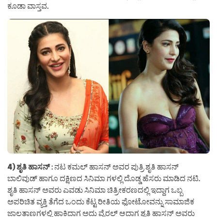
ಕೂಡಾ ವಾಸ್ತವ.
4) ಶೃತಿ ಹಾಸನ್
: ನಟ ಕಮಲ್ ಹಾಸನ್ ಅವರ ಪುತ್ರಿ ಶೃತಿ ಹಾಸನ್
ಬಾಲಿವುಡ್ ಹಾಗೂ ದಕ್ಷಿಣದ ಸಿನಿಮಾ ಗಳಲ್ಲಿ ದೊಡ್ಡ ಹೆಸರು ಮಾಡಿದ ನಟಿ.
ಶೃತಿ ಹಾಸನ್ ಅವರು ಎವಡು ಸಿನಿಮಾ ಚಿತ್ರೀಕರಣದಲ್ಲಿ ಇದ್ದಾಗ ಒಬ್ಬ
ಅಪರಿಚಿತ ವ್ಯಕ್ತಿ ತೆಗೆದ ಒಂದು ಕೆಟ್ಟ ರೀತಿಯ ಫೋಟೋವನ್ನು ಸಾಮಾಜಿಕ
ಜಾಲತಾಣಗಳಲ್ಲಿ ಹಾಕಿದಾಗ ಅದು ವೈರಲ್ ಆದಾಗ ಶೃತಿ ಹಾಸನ್ ಅವರು