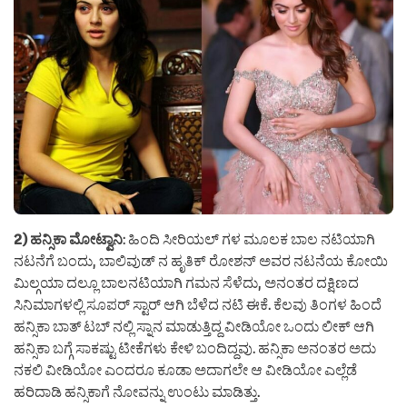
2) ಹನ್ಸಿಕಾ ಮೋಟ್ವಾನಿ
: ಹಿಂದಿ ಸೀರಿಯಲ್ ಗಳ ಮೂಲಕ ಬಾಲ ನಟಿಯಾಗಿ
ನಟನೆಗೆ ಬಂದು, ಬಾಲಿವುಡ್ ನ ಹೃತಿಕ್ ರೋಶನ್ ಅವರ ನಟನೆಯ ಕೋಯಿ
ಮಿಲ್ಗಯಾ ದಲ್ಲೂ ಬಾಲನಟಿಯಾಗಿ ಗಮನ ಸೆಳೆದು, ಅನಂತರ ದಕ್ಷಿಣದ
ಸಿನಿಮಾಗಳಲ್ಲಿ ಸೂಪರ್ ಸ್ಟಾರ್ ಆಗಿ ಬೆಳೆದ ನಟಿ ಈಕೆ. ಕೆಲವು ತಿಂಗಳ ಹಿಂದೆ
ಹನ್ಸಿಕಾ ಬಾತ್ ಟಬ್ ನಲ್ಲಿ ಸ್ನಾನ ಮಾಡುತ್ತಿದ್ದ ವೀಡಿಯೋ ಒಂದು ಲೀಕ್ ಆಗಿ
ಹನ್ಸಿಕಾ ಬಗ್ಗೆ ಸಾಕಷ್ಟು ಟೀಕೆಗಳು ಕೇಳಿ ಬಂದಿದ್ದವು. ಹನ್ಸಿಕಾ ಅನಂತರ ಅದು
ನಕಲಿ ವೀಡಿಯೋ ಎಂದರೂ ಕೂಡಾ ಅದಾಗಲೇ ಆ ವೀಡಿಯೋ ಎಲ್ಲೆಡೆ
ಹರಿದಾಡಿ ಹನ್ಸಿಕಾಗೆ ನೋವನ್ನು ಉಂಟು ಮಾಡಿತ್ತು.