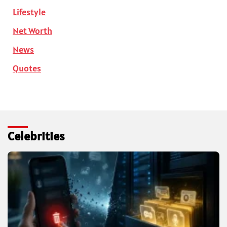
Lifestyle
Net Worth
News
Quotes
Celebrities