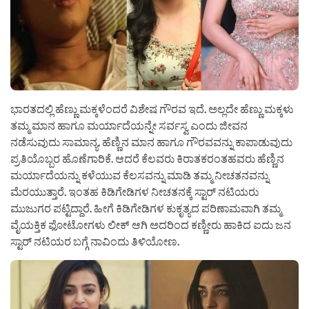
ಭಾರತದಲ್ಲಿ ಹೆಣ್ಣು ಮಕ್ಕಳೆಂದರೆ ವಿಶೇಷ ಗೌರವ ಇದೆ. ಅಲ್ಲದೇ ಹೆಣ್ಣು ಮಕ್ಕಳು
ತಮ್ಮ ಮಾನ ಹಾಗೂ ಮರ್ಯಾದೆಯನ್ನೇ ಸರ್ವಸ್ವ ಎಂದು ಜೀವನ
ನಡೆಸುವುದು ಸಾಮಾನ್ಯ. ಹೆಣ್ಣಿನ ಮಾನ ಹಾಗೂ ಗೌರವವನ್ನು ಕಾಪಾಡುವುದು
ಪ್ರತಿಯೊಬ್ಬರ ಹೊಣೆಗಾರಿಕೆ. ಆದರೆ ಕೆಲವರು ಕಿರಾತಕರಂತಹವರು ಹೆಣ್ಣಿನ
ಮರ್ಯಾದೆಯನ್ನು ಕಳೆಯುವ ಕೆಲಸವನ್ನು ಮಾಡಿ ತಮ್ಮ ನೀಚತನವನ್ನು
ಮೆರಯುತ್ತಾರೆ. ಇಂತಹ ಕಿಡಿಗೇಡಿಗಳ ನೀಚತನಕ್ಕೆ ಸ್ಟಾರ್ ನಟಿಯರು
ಮುಜುಗರ ಪಟ್ಟಿದ್ದಾರೆ. ‌ಹೀಗೆ ಕಿಡಿಗೇಡಿಗಳ ಕುಕೃತ್ಯದ ಪರಿಣಾಮವಾಗಿ ತಮ್ಮ
ವೈಯಕ್ತಿಕ ಫೋಟೋಗಳು ಲೀಕ್ ಆಗಿ ಅದರಿಂದ ಕಣ್ಣೀರು ಹಾಕಿದ ಐದು ಜನ
ಸ್ಟಾರ್ ನಟಿಯರ ಬಗ್ಗೆ ನಾವಿಂದು ತಿಳಿಯೋಣ.