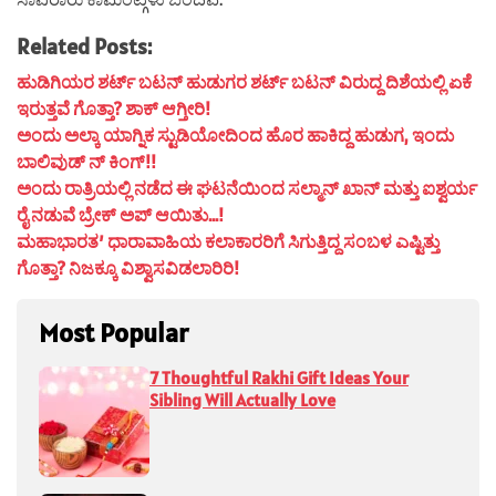
Related Posts:
ಹುಡಿಗಿಯರ ಶರ್ಟ್ ಬಟನ್ ಹುಡುಗರ ಶರ್ಟ್ ಬಟನ್ ವಿರುದ್ದ ದಿಶೆಯಲ್ಲಿ ಏಕೆ
ಇರುತ್ತವೆ ಗೊತ್ತಾ? ಶಾಕ್ ಆಗ್ತೀರಿ!
ಅಂದು ಅಲ್ಕಾ ಯಾಗ್ನಿಕ ಸ್ಟುಡಿಯೋದಿಂದ ಹೊರ ಹಾಕಿದ್ದ ಹುಡುಗ, ಇಂದು
ಬಾಲಿವುಡ್ ನ್ ಕಿಂಗ್!!
ಅಂದು ರಾತ್ರಿಯಲ್ಲಿ ನಡೆದ ಈ ಘಟನೆಯಿಂದ ಸಲ್ಮಾನ್ ಖಾನ್ ಮತ್ತು ಐಶ್ವರ್ಯ
ರೈ ನಡುವೆ ಬ್ರೇಕ್ ಅಪ್ ಆಯಿತು…!
ಮಹಾಭಾರತ’ ಧಾರಾವಾಹಿಯ ಕಲಾಕಾರರಿಗೆ ಸಿಗುತ್ತಿದ್ದ ಸಂಬಳ ಎಷ್ಟಿತ್ತು
ಗೊತ್ತಾ? ನಿಜಕ್ಕೂ ವಿಶ್ವಾಸವಿಡಲಾರಿರಿ!
Most Popular
7 Thoughtful Rakhi Gift Ideas Your
Sibling Will Actually Love