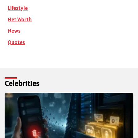
Lifestyle
Net Worth
News
Quotes
Celebrities