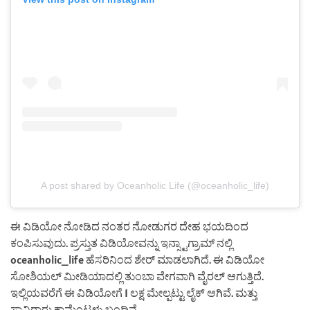
A post shared by Oceanholic Life (@oceanholic_life)
ಈ ವಿಡಿಯೋ ನೋಡಿದ ನಂತರ ನೋಡುಗರ ದೇಹ ಭಯದಿಂದ
ಕಂಪಿಸುವುದು. ಪ್ರಸ್ತುತ ವಿಡಿಯೋವನ್ನು ಇನ್ಸ್ಟಾಗ್ರಾಮ್ ನಲ್ಲಿ
oceanholic_life ಹೆಸರಿನಿಂದ ಶೇರ್ ಮಾಡಲಾಗಿದೆ. ಈ ವಿಡಿಯೋ
ಸೋಶಿಯಲ್ ಮೀಡಿಯಾದಲ್ಲಿ ತುಂಬಾ ವೇಗವಾಗಿ ವೈರಲ್ ಆಗುತ್ತಿದೆ.
ಇಲ್ಲಿಯವರೆಗೆ ಈ ವಿಡಿಯೋಗೆ 1 ಲಕ್ಷ ಮೇಲ್ಪಟ್ಟು ಲೈಕ್ ಆಗಿವೆ. ಮತ್ತು
ಸಾವಿರಾರು ಕಾಮೆಂಟ್ಗಳು ಬಂದಿವೆ.