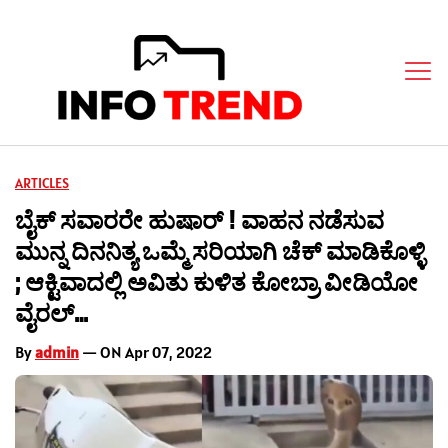
ARTICLES
ಬೈಕ್ ಸವಾರರೇ ಹುಷಾರ್ ! ವಾಹನ ನಡೆಸುವ
ಮುನ್ನ ದಿನನಿತ್ಯ ಒಮ್ಮೆ ಸರಿಯಾಗಿ ಚೆಕ್ ಮಾಡಿಕೊಳ್ಳಿ
; ಆಕ್ಟಿವಾದಲ್ಲಿ ಅವಿತು ಕುಳಿತ ಕೋಬ್ರಾ ವೀಡಿಯೋ
ವೈರಲ್…
By
admin
— ON Apr 07, 2022