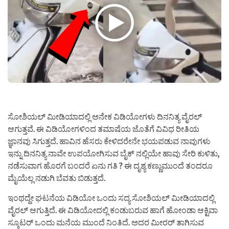
ಸೋಶಿಯಲ್ ಮೀಡಿಯಾದಲ್ಲಿ ಅನೇಕ ವಿಡಿಯೋಗಳು ದಿನನಿತ್ಯ ವೈರಲ್
ಆಗುತ್ತವೆ. ಈ ವಿಡಿಯೋಗಳಿಂದ ತಮಾಷೆಯ ಜೊತೆಗೆ ವಿವಿಧ ರೀತಿಯ
ಜ್ಞಾನವು ಸಿಗುತ್ತದೆ. ಹಾವಿನ ಹೆಸರು ಕೇಳಿದರೇನೇ ಭಯಪಡುವ ನಾವುಗಳು
ಇನ್ನು ದಿನನಿತ್ಯ ನಾವೇ ಉಪಯೋಗಿಸುವ ಬೈಕ್ ನಲ್ಲಿಯೇ ಹಾವು ಸೇರಿ ಕುಳಿತು,
ನಡೆಸುವಾಗ ಹೊರಗೆ ಬಂದರೆ ಏನು ಗತಿ ? ಈ ದೃಶ್ಯ ಕಣ್ಣುಮುಂದೆ ತಂದರೂ
ಮೈಯೆಲ್ಲ ನಡುಗಿ ಬೆವತು ಬಿಡುತ್ತದೆ.
ಇಂಥದ್ದೇ ಘಟನೆಯ ವಿಡಿಯೋ ಒಂದು ಸದ್ಯ ಸೋಶಿಯಲ್ ಮೀಡಿಯಾದಲ್ಲಿ
ವೈರಲ್ ಆಗುತ್ತಿದೆ. ಈ ವಿಡಿಯೋದಲ್ಲಿ ಕಂಡುಬರುವ ಹಾಗೆ ಹೋಂಡಾ ಆಕ್ಟಿವಾ
ಸ್ಕೂಟರ್ ಒಂದು ಮನೆಯ ಮುಂದೆ ನಿಂತಿದೆ. ಅದರ ಮೀರರ್ ತಾಗಿಸುವ