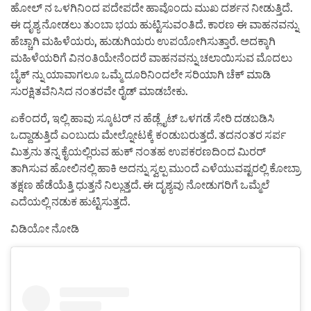
ಹೋಲ್ ನ ಒಳಗಿನಿಂದ ಪದೇಪದೇ ಹಾವೊಂದು ಮುಖ ದರ್ಶನ ನೀಡುತ್ತಿದೆ.
ಈ ದೃಶ್ಯ ನೋಡಲು ತುಂಬಾ ಭಯ ಹುಟ್ಟಿಸುವಂತಿದೆ. ಕಾರಣ ಈ ವಾಹನವನ್ನು
ಹೆಚ್ಚಾಗಿ ಮಹಿಳೆಯರು, ಹುಡುಗಿಯರು ಉಪಯೋಗಿಸುತ್ತಾರೆ. ಅದಕ್ಕಾಗಿ
ಮಹಿಳೆಯರಿಗೆ ವಿನಂತಿಯೇನೆಂದರೆ ವಾಹನವನ್ನು ಚಲಾಯಿಸುವ ಮೊದಲು
ಬೈಕ್ ನ್ನು ಯಾವಾಗಲೂ ಒಮ್ಮೆ ದೂರಿನಿಂದಲೇ ಸರಿಯಾಗಿ ಚೆಕ್ ಮಾಡಿ
ಸುರಕ್ಷಿತವೆನಿಸಿದ ನಂತರವೇ ರೈಡ್ ಮಾಡಬೇಕು.
ಏಕೆಂದರೆ, ಇಲ್ಲಿ ಹಾವು ಸ್ಕೂಟರ್ ನ ಹೆಡ್ಲೈಟ್ ಒಳಗಡೆ ಸೇರಿ ದಡಬಡಿಸಿ
ಒದ್ದಾಡುತ್ತಿದೆ ಎಂಬುದು ಮೇಲ್ನೋಟಕ್ಕೆ ಕಂಡುಬರುತ್ತದೆ. ತದನಂತರ ಸರ್ಪ
ಮಿತ್ರನು ತನ್ನ ಕೈಯಲ್ಲಿರುವ ಹುಕ್ ನಂತಹ ಉಪಕರಣದಿಂದ ಮಿರರ್
ತಾಗಿಸುವ ಹೋಲಿನಲ್ಲಿ ಹಾಕಿ ಅದನ್ನು ಸ್ವಲ್ಪ ಮುಂದೆ ಎಳೆಯುವಷ್ಟರಲ್ಲಿ ಕೋಬ್ರಾ
ತಕ್ಷಣ ಹೆಡೆಯೆತ್ತಿ ಧುತ್ತನೆ ನಿಲ್ಲುತ್ತದೆ. ಈ ದೃಶ್ಯವು ನೋಡುಗರಿಗೆ ಒಮ್ಮೆಲೆ
ಎದೆಯಲ್ಲಿ ನಡುಕ ಹುಟ್ಟಿಸುತ್ತದೆ.
ವಿಡಿಯೋ ನೋಡಿ