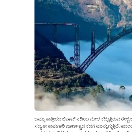
ಜಮ್ಮು ಕಾಶ್ಮೀರದ ಚಿನಾಬ್ ನದಿಯ ಮೇಲೆ ಕಟ್ಟುತ್ತಿರುವ ರೇಲ್ವೆ ಬ್ರ
ಸದ್ಯ ಈ ಕಾಮಗಾರಿ ಪೂರ್ಣತ್ವದ ಕಡೆಗೆ ಮುನ್ನುಗ್ಗುತ್ತಿದೆ.