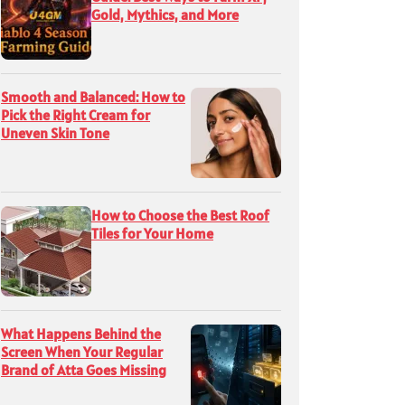
Gold, Mythics, and More
Smooth and Balanced: How to
Pick the Right Cream for
Uneven Skin Tone
How to Choose the Best Roof
Tiles for Your Home
What Happens Behind the
Screen When Your Regular
Brand of Atta Goes Missing