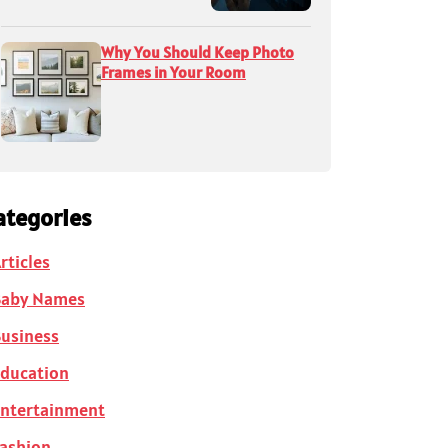
Why You Should Keep Photo
Frames in Your Room
ategories
rticles
Baby Names
usiness
ducation
ntertainment
ashion