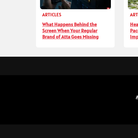
ARTICLES
ART
What Happens Behind the
Hea
Screen When Your Regular
Pac
Brand of Atta Goes Missing
Imp