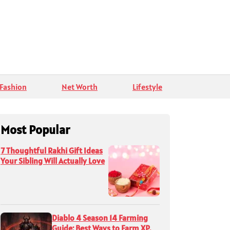
Fashion
Net Worth
Lifestyle
Most Popular
7 Thoughtful Rakhi Gift Ideas
Your Sibling Will Actually Love
Diablo 4 Season 14 Farming
Guide: Best Ways to Farm XP,