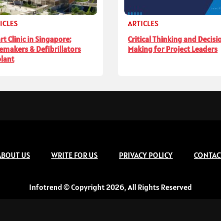
ICLES
ARTICLES
rt Clinic in Singapore:
Critical Thinking and Decisi
emakers & Defibrillators
Making for Project Leaders
lant
ABOUT US
WRITE FOR US
PRIVACY POLICY
CONTAC
Infotrend © Copyright 2026, All Rights Reserved