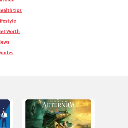
ealth tips
ifestyle
et Worth
News
Quotes