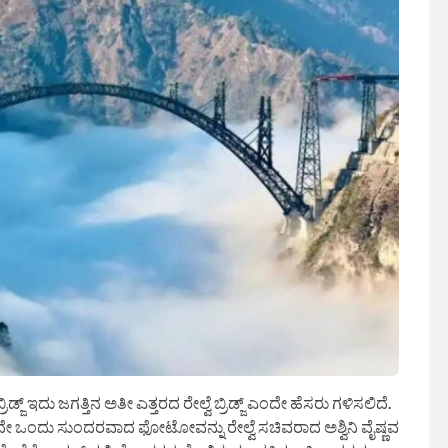
ಿಡ್ಜ್ ಇದು ಜಗತ್ತಿನ ಅತೀ ಎತ್ತರದ ರೇಲ್ವೆ ಬ್ರಿಡ್ಜ್ ಎಂದೇ ಹೆಸರು ಗಳಿಸಲಿದೆ.
 ಇದರದೇ ಒಂದು ಸುಂದರವಾದ ಫೋಟೋವನ್ನು ರೇಲ್ವೆ ಸಚಿವರಾದ ಅಶ್ವಿನಿ ವೈಷ್ಣವ