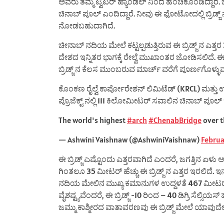
ಅವರು ತಮ್ಮ ಟ್ವಿಟರ್ ಹ್ಯಾಂಡಲ್ ನಿಂದ ಹಂಚಿಕೊಂಡಿದ್ದಾರೆ. 
ಚಿನಾಬ್ ಪೂಲ್ ಎಂದಿದ್ದಾರೆ. ನೀವು ಈ ಫೋಟೋದಲ್ಲಿ ಬ್ರಿಡ್
ನೋಡಬಹುದಾಗಿದೆ.
ಚೀನಾಬ್ ನದಿಯ ಮೇಲೆ ಕಟ್ಟಲ್ಪಡುತ್ತಿರುವ ಈ ಬ್ರಿಡ್ಜ್ ನ ಎತ್ತರ
ದೇಶದ ಇನ್ನಿತರ ಭಾಗಕ್ಕೆ ರೇಲ್ವೆ ಮುಖಾಂತರ ಜೋಡಿಸಲಿದೆ. ಈ ಬ್
ಬ್ರಿಡ್ಜ್ ನ ಕೆಲಸ ಮುಂಬರುವ ಮಾರ್ಚ್ ವರೆಗೆ ಪೂರ್ಣಗೊಳ್ಳುವ 
ಕೊಂಕಣ ರೈಲ್ವೆ ಕಾರ್ಪೋರೇಶನ್ ಲಿಮಿಟೆಡ್ (KRCL) ಮತ್ತು
ಪ್ರೊಜೆಕ್ಟ್ ನಲ್ಲಿ 111 ಕಿಲೋಮೀಟರ್ ಸವಾಲಿನ ಚಿನಾಬ್ ಪೂಲ್ 
The world's highest
#arch
#ChenabBridge
over t
— Ashwini Vaishnaw (@AshwiniVaishnaw)
Februa
ಈ ಬ್ರಿಡ್ಜ್ ಎಷ್ಟೊಂದು ಎತ್ತರವಾಗಿದೆ ಎಂದರೆ, ಜಗತ್ತಿನ ಏಳು
ಗಿಂತಲೂ 35 ಮೀಟರ್ ಹೆಚ್ಚು ಈ ಬ್ರಿಡ್ಜ್ ನ ಎತ್ತರ ಇರಲಿದೆ. ಇ
ನದಿಯ ಮೇಲಿನ ಮುಖ್ಯ ಕಮಾನುಗಳ ಉದ್ದಳತೆ 467 ಮೀಟರ್ ಇದೆ.
ವೈಶಷ್ಟ್ಯವೆಂದರೆ, ಈ ಬ್ರಿಡ್ಜ್ -10 ರಿಂದ – 40 ಡಿಗ್ರಿ ಸೆಲ್ಸಿ
ಜಮ್ಮು ಕಾಶ್ಮೀರದ ವಾತಾವರಣವು ಈ ಬ್ರಿಡ್ಜ್ ಮೇಲೆ ಯಾವುದ