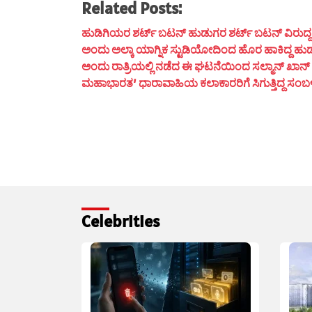
Related Posts:
ಹುಡಿಗಿಯರ ಶರ್ಟ್ ಬಟನ್ ಹುಡುಗರ ಶರ್ಟ್ ಬಟನ್ ವಿರುದ್ದ ದಿಶೆ
ಅಂದು ಅಲ್ಕಾ ಯಾಗ್ನಿಕ ಸ್ಟುಡಿಯೋದಿಂದ ಹೊರ ಹಾಕಿದ್ದ ಹುಡ
ಅಂದು ರಾತ್ರಿಯಲ್ಲಿ ನಡೆದ ಈ ಘಟನೆಯಿಂದ ಸಲ್ಮಾನ್ ಖಾನ್ ಮ
ಮಹಾಭಾರತ’ ಧಾರಾವಾಹಿಯ ಕಲಾಕಾರರಿಗೆ ಸಿಗುತ್ತಿದ್ದ ಸಂಬಳ ಎಷ್
Celebrities