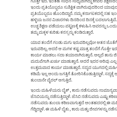
ಗೊತ್ತೇ ಇದೆ. ಇಂತಹ ಸಾಧನೆ ಸಾಧ್ಯವಾಗಿದ್ದು ಕೇವಲ ಶಿಕ್ಷಣದಿಂದ
ಇಂದು ಪ್ರತಿಯೊಬ್ಬರೂ ಸುಶಿಕ್ಷಿತ ವಾಗಿರುವುದರಿಂದ ಯಾವುದ
ಪ್ರತಿಯೊಬ್ಬರೂ ಹೊಂದಿದ್ದಾರೆ. ನಮ್ಮ ಕರ್ನಾಟಕದಲ್ಲಿ ಸಹ ಇಂ
ಹಳ್ಳಿಯ ಜನರ ವಿಚಾರಗಳು ದಿನದಿಂದ ದಿನಕ್ಕೆ ಬದಲಾಗುತ್ತಿವೆ
ಉಚ್ಚ ಶಿಕ್ಷಣ ಪಡೆಯಲು ಪಟ್ಟಣಕ್ಕೆ ಕಳುಹಿಸಿ ಅವರನ್ನು ಒಂದ
ತಮ್ಮ ಮಕ್ಕಳ ಕುರಿತು ಕನಸ್ಸನ್ನು ಕಂಡಿರುತ್ತಾರೆ.
ಯಾವ ತಂದೆಗೆ ಗಂಡು ಮಗು ಇರುವದಿಲ್ಲವೋ ಆತನ ಜೊತೆಗೆ ತನ್
ಇರುವದಿಲ್ಲ. ಆದರೆ ಆ ಮಗಳ ಕಷ್ಟ ಮಾತ್ರ ತಂದೆಗೆ ಗೊತ್ತೇ
ಕಾರ್ಯ ಮಾಡಲು ಸದಾ ತಯಾರಾಗಿರುತ್ತಾನೆ. ಅಲ್ಲದೆ ತಾನು ಜೀ
ಮದುವೆಗಾಗಿ ಖರ್ಚು ಮಾಡುತ್ತಾನೆ. ಆದರೆ ಇದರ ಅರಿವು ಎಲ್ಲ 
ಉತ್ತಮವಾದ ಕಾರ್ಯ ಮಾಡುತ್ತಾರೆ. ಸದ್ಯದ ಯುಗದಲ್ಲಿ ಮಹಿಳೆ 
ಕಡಿಮೆ ಇಲ್ಲ ಅಂದು ಜಗತ್ತಿಗೆ ತೋರಿಸಿಕೊಡುತ್ತಿದ್ದಾಳೆ. 
ತುಂಬಾನೇ ವೈರಲ್ ಆಗುತ್ತಿದೆ.
ಇಂದು ಮಹಿಳೆಯರು ಬೈಕ್ , ಕಾರು ನಡೆಸುವದು ಸಾಮಾನ್ಯವಾಗ
ಜೆಸಿಬಿಯನ್ನು ನಡೆಸುತ್ತಿದ್ದಾಳೆ. ಜೆಸಿಬಿ ನಡೆಸುವದು ಎಷ್ಟ
ನಡೆಸುವದು ತುಂಬಾ ಕಠಿಣವಾಗುತ್ತದೆ ಅಂತಹದರಲ್ಲಿ ಈ ಮಹಿಳೆ
ಗೆದ್ದಿದ್ದಾಳೆ. ಈ ಮಹಿಳೆ ಬೈಕು , ಕಾರು ಮತ್ತು ಜೀಪಗಳನ್ನು ನಡ