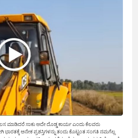
 ಕೆಲಸ ಮಾಡಿದರೆ ಸಾಕು ಅದೇ ದೊಡ್ಡ ಕಾರ್ಯ ಎಂದು ಕೆಲವರು
ಿ ಭಾರತಕ್ಕೆ ಅನೇಕ ಪ್ರಶಸ್ತಿಗಳನ್ನು ತಂದು ಕೊಟ್ಟಂತ ಸಂಗತಿ ನಮಗೆಲ್ಲ