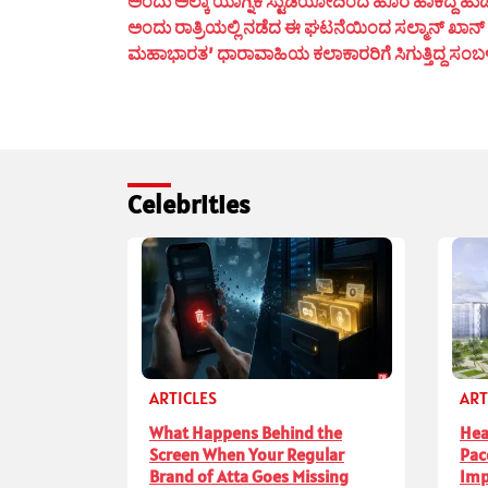
ಅಂದು ಅಲ್ಕಾ ಯಾಗ್ನಿಕ ಸ್ಟುಡಿಯೋದಿಂದ ಹೊರ ಹಾಕಿದ್ದ ಹುಡ
ಅಂದು ರಾತ್ರಿಯಲ್ಲಿ ನಡೆದ ಈ ಘಟನೆಯಿಂದ ಸಲ್ಮಾನ್ ಖಾನ್ ಮ
ಮಹಾಭಾರತ’ ಧಾರಾವಾಹಿಯ ಕಲಾಕಾರರಿಗೆ ಸಿಗುತ್ತಿದ್ದ ಸಂಬಳ ಎಷ್
Celebrities
ARTICLES
ART
What Happens Behind the
Hea
Screen When Your Regular
Pac
Brand of Atta Goes Missing
Imp