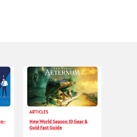
ARTICLES
on-
New World Season 10 Gear &
Gold Fast Guide