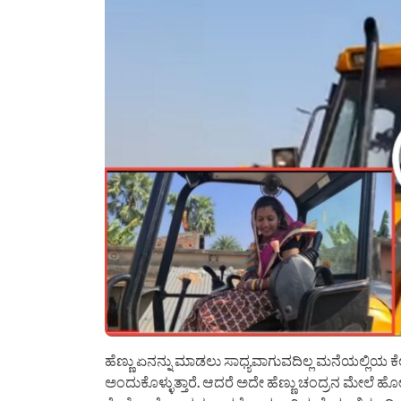
ಹೆಣ್ಣು ಏನನ್ನು ಮಾಡಲು ಸಾಧ್ಯವಾಗುವದಿಲ್ಲ ಮನೆಯಲ್ಲಿಯ
ಅಂದುಕೊಳ್ಳುತ್ತಾರೆ. ಆದರೆ ಅದೇ ಹೆಣ್ಣು ಚಂದ್ರನ ಮೇಲೆ ಹೋಗ