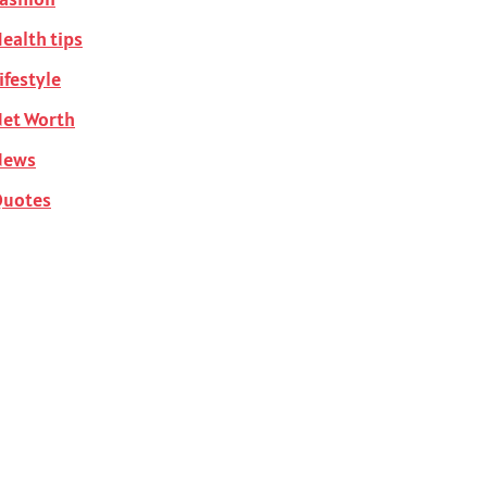
ealth tips
ifestyle
et Worth
News
Quotes