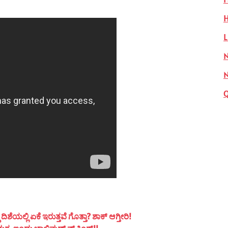
H
L
N
ಯಲ್ಲಿ ಏಕೆ ಇರುತ್ತವೆ ಗೊತ್ತಾ? ಶಾಕ್ ಆಗ್ತೀರಿ!