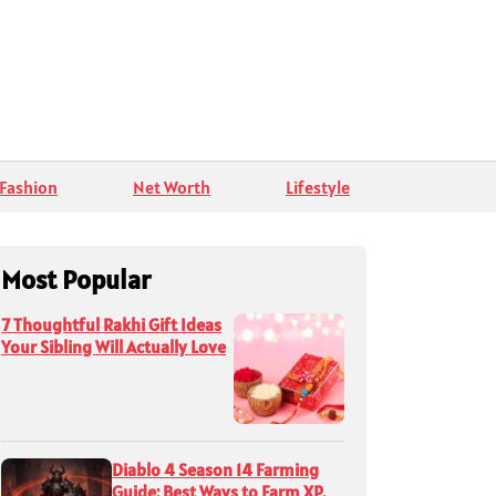
Fashion
Net Worth
Lifestyle
Most Popular
7 Thoughtful Rakhi Gift Ideas
Your Sibling Will Actually Love
Diablo 4 Season 14 Farming
Guide: Best Ways to Farm XP,