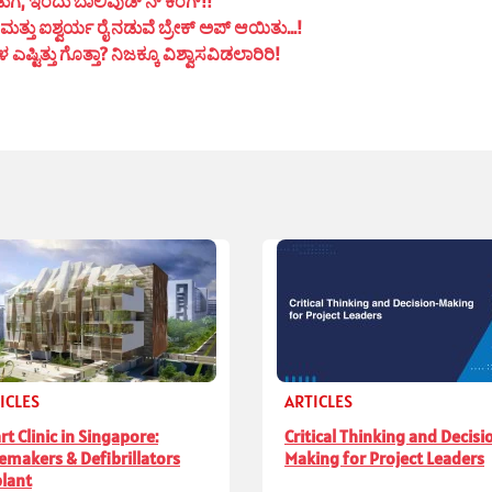
ುಗ, ಇಂದು ಬಾಲಿವುಡ್ ನ್ ಕಿಂಗ್!!
ತ್ತು ಐಶ್ವರ್ಯ ರೈ ನಡುವೆ ಬ್ರೇಕ್ ಅಪ್ ಆಯಿತು…!
ಟಿತ್ತು ಗೊತ್ತಾ? ನಿಜಕ್ಕೂ ವಿಶ್ವಾಸವಿಡಲಾರಿರಿ!
ICLES
ARTICLES
rt Clinic in Singapore:
Critical Thinking and Decisi
emakers & Defibrillators
Making for Project Leaders
lant