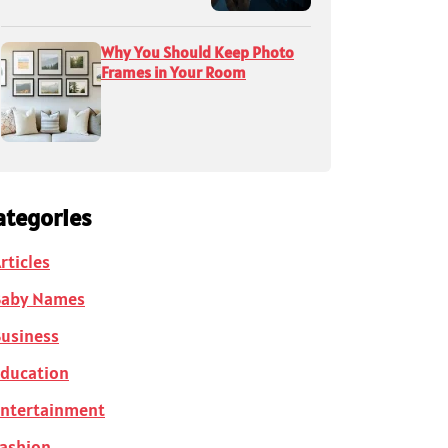
Why You Should Keep Photo
Frames in Your Room
ategories
rticles
Baby Names
usiness
ducation
ntertainment
ashion