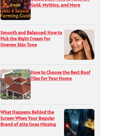
Gold, Mythics, and More
Smooth and Balanced: How to
Pick the Right Cream for
Uneven Skin Tone
How to Choose the Best Roof
Tiles for Your Home
What Happens Behind the
Screen When Your Regular
Brand of Atta Goes Missing