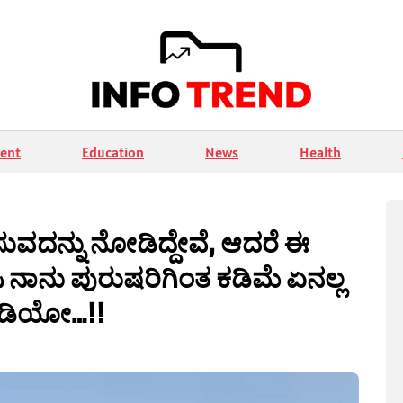
ent
Education
News
Health
ುವದನ್ನು ನೋಡಿದ್ದೇವೆ, ಆದರೆ ಈ
 ನಾನು ಪುರುಷರಿಗಿಂತ ಕಡಿಮೆ ಏನಲ್ಲ
ವಿಡಿಯೋ…!!