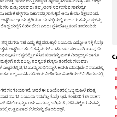
 ಮಾತ್ರ. ಇಂದು ಜಗತ್ತಿನಾದ್ಯಂತ ಶಿಕ್ಷಣಕ್ಕೆ ತುಂಬಾ ಮಹತ್ವ ವಿದೆ. ಅಲ್ಲದೆ
ು ಸರಿ ಮತ್ತು ಯಾವುದು ತಪ್ಪು ಅಂತ ನಿರ್ಧರಿಸುವ ಸಾಮರ್ಥ್ಯ
ದು ಅನೇಕ ಹಳ್ಳಿಗಳು ವಿಕಾಸದತ್ತ ಸಾಗುತ್ತಿವೆ ಅದು ಕೇವಲ ಶಿಕ್ಷಣದಿಂದ.
. ಆದ್ದರಿಂದ ಇಂದು ಪ್ರತಿಯೊಂದು ಹಳ್ಳಿಯಲ್ಲಿಯ ಜನರು ತಮ್ಮ ಮಕ್ಕಳನ್ನು
ು ದೊಡ್ಡ ಹುದ್ದೆಗೆ ಸೇರಿಸಬೇಕು ಎಂದು ಪ್ರತಿಯೊಬ್ಬ ತಂದೆ ತಾಯಿಯರು
ನ ಮಗಳು ಸಹ ಎಷ್ಟು ಕಷ್ಟ ಪಡುತ್ತಾಳೆ ಎಂಬುದು ಎಷ್ಟೋ ಜನಕ್ಕೆ ಗೊತ್ತೇ
 ಇರುತ್ತದೆ. ಆದ್ದರಿಂದ ತಂದೆ ತನ್ನ ಮಗಳ ಸಂತೋಷದ ಸಲುವಾಗಿ ಯಾವುದೇ
ವನಪೂರ್ತಿ ಕಷ್ಟಪಟ್ಟು ಗಳಿಸಿದ ಹಣವನ್ನು ಮಗಳ ವಿದ್ಯಾಭ್ಯಾಸ ಹಾಗೂ
C
ಮಕ್ಕಳಿಗೆ ಇರುವದಿಲ್ಲ, ಇದನ್ನರಿತ ಮಕ್ಕಳು ತಂದೆಯ ಸಲುವಾಗಿ
ಎಲ್ಲದರಲ್ಲಿ ಪ್ರಗತಿಯನ್ನು ಸಾಧಿಸಿದ್ದಾಳೆ. ಅವಳು ಯಾವುದೇ ವಿಷಯದಲ್ಲಿ
A
ಸದ್ಯಕ್ಕೆ ಅಂತಹ ಒಬ್ಬ ಸಾಹಸಿ ಮಹಿಳೆಯ ವೀಡಿಯೋ ಸೋಶಿಯಲ್ ಮಿಡಿಯಾದಲ್ಲಿ
B
ದ ಸಂಗತಿಯಾಗಿದೆ. ಆದರೆ ಈ ವಿಡಿಯೋದಲ್ಲಿ ಒಬ್ಬ ಮಹಿಳೆ ಮಾತ್ರ
ು ಕಠಿಣವಾದ ಸಂಗತಿ ಎಂಬುದು ನಮಗೆಲ್ಲ ಗೊತ್ತೇ ಇದೆ. ಗಂಡಸರಿಗೆ ಈ ವಾಹನ
E
 ಜೆಸಿಬಿಯನ್ನು ಒಂದು ಸಾಮಾನ್ಯ ಕಾರಿನಂತೆ ನಡೆಸಿ ನೆಟ್ಟಿಗರ ಮನಸ್ಸು
E
ೆಸುವಲ್ಲಿ ಉತ್ತಮವಾದ ಕಲೆಯನ್ನು ಹೊಂದಿದ್ದಾಳೆ.
F