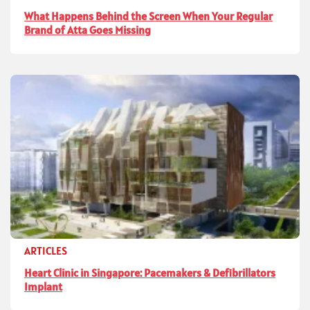
What Happens Behind the Screen When Your Regular
Brand of Atta Goes Missing
ARTICLES
Heart Clinic in Singapore: Pacemakers & Defibrillators
Implant