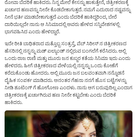
ರೋವಾ ಬೆದರಿಕೆ ಹಾಕಿದರು. ನಿನ್ನ ಮೇಲೆ ಕೇಸನ್ನು ಹಾಕುತ್ತೇನೆ, ಚಿತ್ರೀಕರಣಕ್ಕೆ
ಖರ್ಚಾದ ಹಣವನ್ನು ನೀನೇ ಕೊಡಬೇಕಾಗುತ್ತದೆ. ನಮಗೆ ಎದುರಾದ ನಷ್ಟವನ್ನು
ನೀನೆ ಭರ್ತಿ ಮಾಡಬೇಕಾಗುತ್ತದೆ ಎಂದು ಬೆದರಿಕೆ ಹಾಕಿದ್ದರಿಂದ, ಬೇರೆ
ದಾರಿಯಿಲ್ಲದೇ ನಾನು ಆ ಸಿನಿಮಾದಲ್ಲಿ ಅವರು ಹೇಳಿದ ಸನ್ನಿವೇಶಗಳಲ್ಲಿ
ಭಾಗವಹಿಸಿದ ಎಂದು ಹೇಳಿದ್ದಾರೆ.
ಇದೇ ರೀತಿ ಬಾಧಿತರಾದ ಮತ್ತೊಬ್ಬ ಸಂತ್ರಸ್ತೆ, ವೆಬ್ ಸಿರೀಸ್ ನ ಚಿತ್ರೀಕರಣದ
ಹೆಸರಿನಲ್ಲಿ ನನ್ನನ್ನು ಮಡ್ ಐಲ್ಯಾಂಡ್ ನಲ್ಲಿರುವ ಬಂಗಲೆಗೆ ಕರೆಸಿದರು. ಅಲ್ಲಿ
ಒಂದು ರಾಜ ರಾಣಿ ಮತ್ತು ಮೂರು ಜನ ಕುಬ್ಜರ ಕತೆಯ ಸಿನಿಮಾ ಇದು ಎಂದು
ಹೇಳಿದರು. ಹೀಗೆ ಚಿತ್ರೀಕರಣದ ವೇಳೆಯಲ್ಲಿ ನನ್ನನ್ನು ಒಂದು ಕೋಣೆಗೆ
ಕರೆದುಕೊಂಡು ಹೋದರು. ಅಲ್ಲಿ ಮೂರು ಜನ ಬಲವಂತವಾಗಿ ನನ್ನೊಡನೆ
ದೈಹಿಕ ಸಂಪರ್ಕ ಮಾಡಿದರು. ಅನಂತರ ಗೆಹನಾ ನನಗೆ ಹೊಸ ಬಟ್ಟೆಗಳನ್ನು
ನೀಡಿ ಶೂಟಿಂಗ್ ಗೆ ಹೋಗೋಣ ಎಂದಳು. ನಾನು ಆಗ ಬರುವುದಿಲ್ಲ ಎಂದಾಗ
ಚಿತ್ರೀಕರಣಕ್ಕೆ ಖರ್ಚಾಗಿರುವ ಹಣ ನೀನೇ ಕಟ್ಟಬೇಕು ಎಂದು ಬೆದರಿಕೆ
ಹಾಕಿದರು.