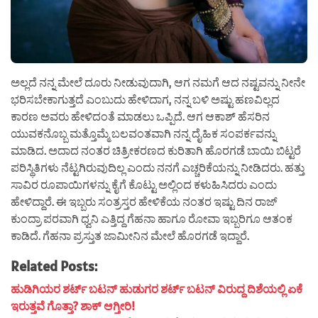
ಅಲ್ಲದೆ ನನ್ನ ಮೇಲೆ ದೂರು ನೀಡುವುದಾಗಿ, ಆಗ ನಮಗೆ ಆದ ನಷ್ಟವನ್ನು ನೀನೇ
ಭರಿಸಬೇಕಾಗುತ್ತದೆ ಎಂಬುದು ಹೇಳಿದಾಗ, ನನ್ನ ಬಳಿ ಅಷ್ಟು ಹಣವಿಲ್ಲದ
ಕಾರಣ ಅವರು ಹೇಳಿದಂತೆ ಮಾಡಲು ಒಪ್ಪಿದೆ. ಆಗ ಆಕಾಶ್ ಹೆಸರಿನ
ಯುವಕನೊಬ್ಬ ಮತ್ತೊಮ್ಮೆ ಬಲವಂತವಾಗಿ ನನ್ನ ದೈಹಿಕ ಸಂಪರ್ಕವನ್ನು
ಮಾಡಿದ. ಅದಾದ ನಂತರ ಚಿತ್ರೀಕರಣದ ಕುರಿತಾಗಿ ಹೊರಗಡೆ ಬಾಯಿ ಬಿಟ್ಟರೆ
ಪರಿಸ್ಥಿತಿಗಳು ನೆಟ್ಟಗಿರುವುದಿಲ್ಲ ಎಂದು ನನಗೆ ಎಚ್ಚರಿಕೆಯನ್ನು ನೀಡಿದರು. ಹತ್ತು
ಸಾವಿರ ರೂಪಾಯಿಗಳನ್ನು ಕೈಗೆ ಕೊಟ್ಟು ಅಲ್ಲಿಂದ ಕಳುಹಿಸಿದರು ಎಂದು
ಹೇಳಿದ್ದಾರೆ. ಈ ಇಬ್ಬರು ಸಂತ್ರಸ್ತರ ಹೇಳಿಕೆಯ ನಂತರ ಇಷ್ಟು ದಿನ ರಾಜ್
ಕುಂದ್ರಾ ಪರವಾಗಿ ಧ್ವನಿ ಎತ್ತಿದ್ದ ಗೆಹನಾ ಹಾಗೂ ರೋವಾ ಇಬ್ಬರಿಗೂ ಆತಂಕ
ಕಾಡಿದೆ. ಗೆಹನಾ ಪ್ರಸ್ತುತ ಜಾಮೀನಿನ ಮೇಲೆ ಹೊರಗಡೆ ಇದ್ದಾರೆ.
Related Posts:
ಹುಡಿಗಿಯರ ಶರ್ಟ್ ಬಟನ್ ಹುಡುಗರ ಶರ್ಟ್ ಬಟನ್ ವಿರುದ್ದ ದಿಶೆಯಲ್ಲಿ ಏಕೆ
ಇರುತ್ತವೆ ಗೊತ್ತಾ? ಶಾಕ್ ಆಗ್ತೀರಿ!