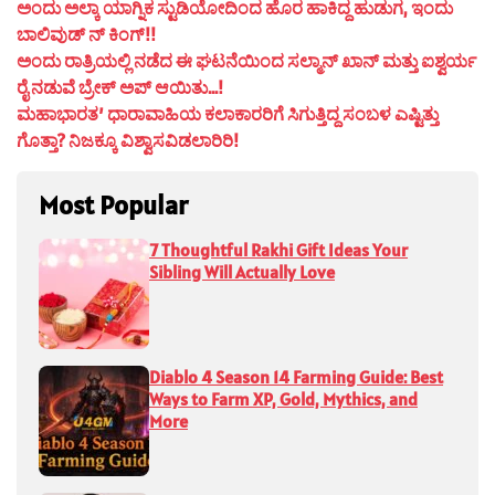
ಅಂದು ಅಲ್ಕಾ ಯಾಗ್ನಿಕ ಸ್ಟುಡಿಯೋದಿಂದ ಹೊರ ಹಾಕಿದ್ದ ಹುಡುಗ, ಇಂದು
ಬಾಲಿವುಡ್ ನ್ ಕಿಂಗ್!!
ಅಂದು ರಾತ್ರಿಯಲ್ಲಿ ನಡೆದ ಈ ಘಟನೆಯಿಂದ ಸಲ್ಮಾನ್ ಖಾನ್ ಮತ್ತು ಐಶ್ವರ್ಯ
ರೈ ನಡುವೆ ಬ್ರೇಕ್ ಅಪ್ ಆಯಿತು…!
ಮಹಾಭಾರತ’ ಧಾರಾವಾಹಿಯ ಕಲಾಕಾರರಿಗೆ ಸಿಗುತ್ತಿದ್ದ ಸಂಬಳ ಎಷ್ಟಿತ್ತು
ಗೊತ್ತಾ? ನಿಜಕ್ಕೂ ವಿಶ್ವಾಸವಿಡಲಾರಿರಿ!
Most Popular
7 Thoughtful Rakhi Gift Ideas Your
Sibling Will Actually Love
Diablo 4 Season 14 Farming Guide: Best
Ways to Farm XP, Gold, Mythics, and
More