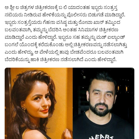
ಅ ಶ್ಲೀ ಲ ಚಿತ್ರಗಳ ಚಿತ್ರೀಕರಣಕ್ಕೆ ಬ ಲಿ ಯಾದಂತಹ ಇಬ್ಬರು ಸಂತ್ರಸ್ತ
ನಟಿಯರು ನೀಡಿರುವ ಹೇಳಿಕೆಯನ್ನು ಪೊಲೀಸರು ಬಿಡುಗಡೆ ಮಾಡಿದ್ದಾರೆ.
ಇಬ್ಬರು ಸಂತ್ರಸ್ತೆಯರು ಗೆಹನಾ ವಸಿಷ್ಠ ಮತ್ತು ರೋವಾ ಖಾನ್ ತಮ್ಮಿಂದ
ಬಲವಂತವಾಗಿ, ತಮ್ಮನ್ನು ಬೆದರಿಸಿ ಅಂತಹ ಸಿನಿಮಾಗಳ ಚಿತ್ರೀಕರಣ
ಮಾಡಿದ್ದಾರೆ ಎಂದು ಹೇಳಿದ್ದಾರೆ. ಇಬ್ಬರೂ ಸಹ ತಮ್ಮನ್ನು ಮಡ್ ಐಲ್ಯಾಂಡ್
ಬಂಗಲೆ ಯೊಂದಕ್ಕೆ ಕರೆದುಕೊಂಡು ಅಲ್ಲಿ ಚಿತ್ರೀಕರಣವನ್ನು ನಡೆಸಲಾಗಿತ್ತು
ಎಂದು ಹೇಳಿದ್ದು, ಆ ವೇಳೆಯಲ್ಲಿ ತಾವು ಬೇಡವೆಂದರೂ ಬಲವಂತವಾಗಿ
ಬೆದರಿಕೆಯನ್ನು ಹಾಕಿ ಚಿತ್ರೀಕರಣ ನಡೆಸಲಾಗಿದೆ ಎಂದು ಹೇಳಿದ್ದಾರೆ.