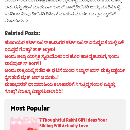
ಆರ್ಡರನ್ನು ಪ್ಲೇಸ್ ಮಾಡುವಾಗ ಓಪನ್ ಬಾಕ್ಸ್ ಡಿಲೆವರಿ ಆಯ್ಕೆ ಮಾಡಿಕೊಳ್ಳಿ.
ಇದರಿಂದ ನೀವು ಡಿಲೆವರಿ ರಿಸೀವ್ ಮಾಡುವ ಮೊದಲು ವಸ್ತುವನ್ನು ಚೆಕ್
ಮಾಡಬಹುದು.
Related Posts:
ಹುಡಿಗಿಯರ ಶರ್ಟ್ ಬಟನ್ ಹುಡುಗರ ಶರ್ಟ್ ಬಟನ್ ವಿರುದ್ದ ದಿಶೆಯಲ್ಲಿ ಏಕೆ
ಇರುತ್ತವೆ ಗೊತ್ತಾ? ಶಾಕ್ ಆಗ್ತೀರಿ!
ಅಂದು ಅಲ್ಕಾ ಯಾಗ್ನಿಕ ಸ್ಟುಡಿಯೋದಿಂದ ಹೊರ ಹಾಕಿದ್ದ ಹುಡುಗ, ಇಂದು
ಬಾಲಿವುಡ್ ನ್ ಕಿಂಗ್!!
ಅಂದು ರಾತ್ರಿಯಲ್ಲಿ ನಡೆದ ಈ ಘಟನೆಯಿಂದ ಸಲ್ಮಾನ್ ಖಾನ್ ಮತ್ತು ಐಶ್ವರ್ಯ
ರೈ ನಡುವೆ ಬ್ರೇಕ್ ಅಪ್ ಆಯಿತು…!
ಮಹಾಭಾರತ’ ಧಾರಾವಾಹಿಯ ಕಲಾಕಾರರಿಗೆ ಸಿಗುತ್ತಿದ್ದ ಸಂಬಳ ಎಷ್ಟಿತ್ತು
ಗೊತ್ತಾ? ನಿಜಕ್ಕೂ ವಿಶ್ವಾಸವಿಡಲಾರಿರಿ!
Most Popular
7 Thoughtful Rakhi Gift Ideas Your
Sibling Will Actually Love