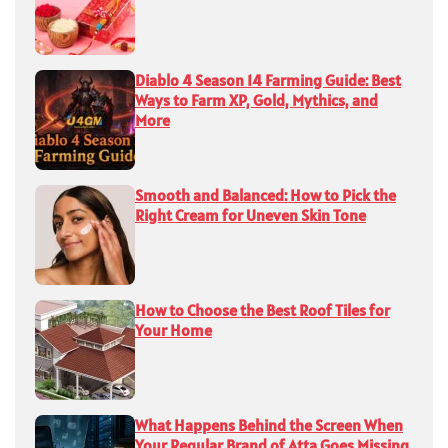
Diablo 4 Season 14 Farming Guide: Best
Ways to Farm XP, Gold, Mythics, and
More
Smooth and Balanced: How to Pick the
Right Cream for Uneven Skin Tone
How to Choose the Best Roof Tiles for
Your Home
What Happens Behind the Screen When
Your Regular Brand of Atta Goes Missing