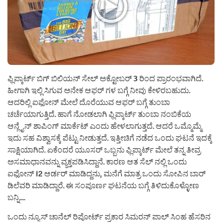
ಫ್ಲಿಪ್ಕಾರ್ಟ್ ಬಿಗ್ ಬಿಲಿಯನ್ ಸೇಲ್ ಅಕ್ಟೋಬರ್ 3 ರಿಂದ ಪ್ರಾರಂಭವಾಗಿದೆ.
ಹೀಗಾಗಿ ಇಲ್ಲಿ ಸಿಗುವ ಅನೇಕ ಆಫರ್ ಗಳ ಬಗ್ಗೆ ನೀವು ಕೇಳಿರಬಹುದು.
ಆದರಿಲ್ಲಿ ಐಫೋನ್ ಮೇಲೆ ದೊರೆಯುವ ಆಫರ್ ಬಗ್ಗೆ ತುಂಬಾ
ಚರ್ಚೆಯಾಗುತ್ತಿದೆ. ಹಾಗೆ ನೋಡಲಾಗಿ ಫ್ಲಿಪ್ಕಾರ್ಟ್ ತುಂಬಾ ನಂಬಿಕೆಯ
ಆನ್ಲೈನ್ ಶಾಪಿಂಗ್ ಮಾರ್ಕೆಟ್ ಎಂದು ಹೇಳಲಾಗುತ್ತದೆ. ಆದರೆ ಒಮ್ಮೊಮ್ಮೆ
ಇದು ಸಹ ವಿಶ್ವಾಸಕ್ಕೆ ಪೆಟ್ಟು ನೀಡುತ್ತದೆ. ಇತ್ತೀಚಿಗೆ ನಡೆದ ಒಂದು ಘಟನೆ ಇದಕ್ಕೆ
ಸಾಕ್ಷಿಯಾಗಿದೆ. ಏಕೆಂದರೆ ಯೂಸರ್ ಒಬ್ಬನು ಫ್ಲಿಪ್ಕಾರ್ಟ್ ಮೇಲೆ ತನ್ನ ತೀವ್ರ
ಅಸಮಾಧಾನವನ್ನು ವ್ಯಕ್ತಪಡಿಸಿದ್ದಾನೆ. ಕಾರಣ ಆತ ಸೆಲ್ ನಲ್ಲಿ ಒಂದು
ಐಫೋನ್ 12 ಆರ್ಡರ್ ಮಾಡಿದ್ದನು, ಮನೆಗೆ ಮಾತ್ರ ಒಂದು ಸೋಪಿನ ಬಾರ್
ಡಿಲೆವರಿ ಮಾಡಿದ್ದಾರೆ. ಈ ಸಂಪೂರ್ಣ ಘಟನೆಯ ಬಗ್ಗೆ ತಿಳಿದುಕೊಳ್ಳೋಣ
ಬನ್ನಿ….
ಒಂದು ನ್ಯೂಸ್ ಚಾನೆಲ್ ರಿಪೋರ್ಟ್ ಪ್ರಕಾರ ಸಿಮರನ್ ಪಾಲ್ ಸಿಂಹ ಹೆಸರಿನ