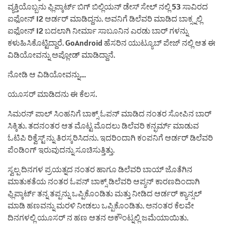
ವ್ಯಕ್ತಿಯೊಬ್ಬನು ಫ್ಲಿಪ್ಕಾರ್ಟ್ ಬಿಗ್ ಬಿಲ್ಲಿಯನ್ ಡೇಸ್ ಸೇಲ್ ನಲ್ಲಿ 53 ಸಾವಿರದ
ಐಫೋನ್ 12 ಆರ್ಡರ್ ಮಾಡಿದ್ದನು. ಅವನಿಗೆ ಡಿಲೆವರಿ ಮಾಡಿದ ಬಾಕ್ಸ್ನಲ್ಲಿ
ಐಫೋನ್ 12 ಬದಲಾಗಿ ನೀರ್ಮಾ ಸಾಬೂನಿನ ಎರಡು ಬಾರ್ ಗಳನ್ನು
ಕಳುಹಿಸಿಕೊಟ್ಟಿದ್ದಾರೆ. GoAndroid ಹೆಸರಿನ ಯುಟ್ಯೂಬ್ ಪೇಜ್ ನಲ್ಲಿ ಆತ ಈ
ವಿಡಿಯೋವನ್ನು ಅಪ್ಲೋಡ್ ಮಾಡಿದ್ದಾನೆ.
ನೋಡಿ ಆ ವಿಡಿಯೋವನ್ನು….
ಯೂಸರ್ ಮಾಡಿದನು ಈ ಕೆಲಸ.
ಸಿಮರನ್ ಪಾಲ್ ಸಿಂಹನಿಗೆ ಬಾಕ್ಸ್ ಓಪನ್ ಮಾಡಿದ ನಂತರ ಸೋಪಿನ ಬಾರ್
ಸಿಕ್ಕಿತು. ತದನಂತರ ಆತ ಮೊಟ್ಟ ಮೊದಲು ಡಿಲೆವರಿ ಕನ್ಫರ್ಮ್ ಮಾಡುವ
ಓಟಿಪಿ ರಿಕ್ವೆಸ್ಟ್ ನ್ನು ತಿರಸ್ಕರಿಸಿದನು. ಇದರಿಂದಾಗಿ ಕಂಪನಿಗೆ ಆರ್ಡರ್ ಡಿಲೆವರಿ
ಪೆಂಡಿಂಗ್ ಇರುವುದನ್ನು ಸೂಚಿಸುತ್ತಿತ್ತು.
ಸ್ವಲ್ಪ ದಿನಗಳ ಪ್ರಯತ್ನದ ನಂತರ ಹಾಗೂ ಡಿಲೆವರಿ ಬಾಯ್ ಜೊತೆಗಿನ
ಮಾತುಕತೆಯ ನಂತರ ಓಪನ್ ಬಾಕ್ಸ್ ಡಿಲೆವರಿ ಆಪ್ಶನ್ ಕಾರಣದಿಂದಾಗಿ
ಫ್ಲಿಪ್ಕಾರ್ಟ್ ತನ್ನ ತಪ್ಪನ್ನು ಒಪ್ಪಿಕೊಂಡಿತು ಮತ್ತು ನೀಡಿದ ಆರ್ಡರ್ ಕ್ಯಾನ್ಸಲ್
ಮಾಡಿ ಹಣವನ್ನು ಮರಳಿ ನೀಡಲು ಒಪ್ಪಿಕೊಂಡಿತು. ಅನಂತರ ಕೆಲವೇ
ದಿನಗಳಲ್ಲಿ ಯೂಸರ್ ನ ಹಣ ಆತನ ಅಕೌಂಟ್ನಲ್ಲಿ ಜಮೆಯಾಯಿತು.