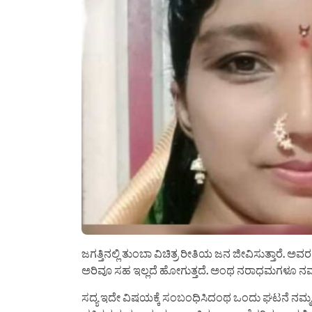
ಜಗತ್ತಿನಲ್ಲಿ ತುಂಬಾ ವಿಚಿತ್ರ ರೀತಿಯ ಜನ ಜೀವಿಸುತ್ತಾರೆ. ಅ
ಅರಿವೂ ಸಹ ಇಲ್ಲದೆ ಹೋಗುತ್ತದೆ. ಅಂಥ ನರಾಧಮಗಳೂ ನಮ್ಮಲ್ಲ
ಸದ್ಯ ಇದೇ ವಿಷಯಕ್ಕೆ ಸಂಬಂಧಿಸಿದಂಥ ಒಂದು ಘಟನೆ ನಮ್ಮ ನೆ