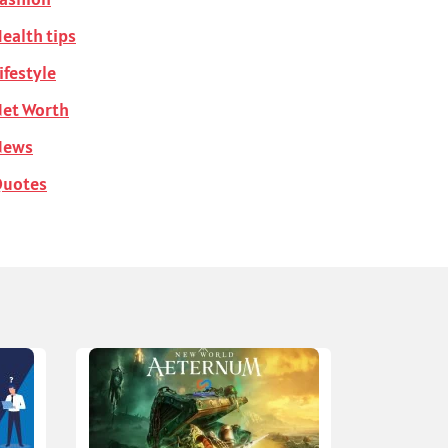
ealth tips
ifestyle
et Worth
News
Quotes