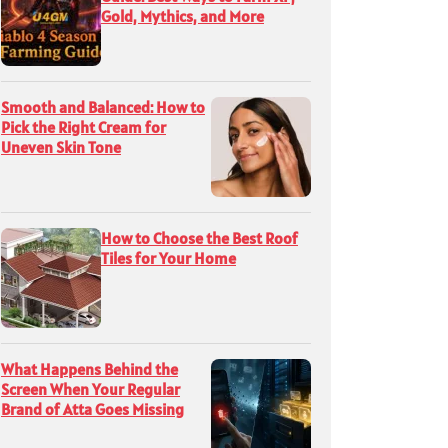
Gold, Mythics, and More
Smooth and Balanced: How to
Pick the Right Cream for
Uneven Skin Tone
How to Choose the Best Roof
Tiles for Your Home
What Happens Behind the
Screen When Your Regular
Brand of Atta Goes Missing