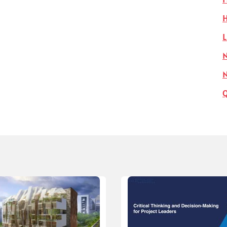
H
L
N