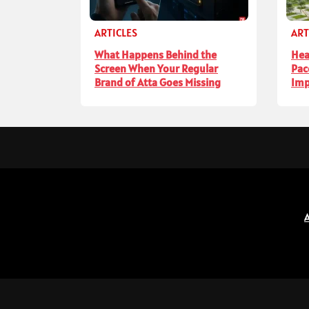
ARTICLES
ART
What Happens Behind the
Hea
Screen When Your Regular
Pac
Brand of Atta Goes Missing
Imp