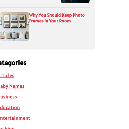
Why You Should Keep Photo
Frames in Your Room
ategories
rticles
Baby Names
usiness
ducation
ntertainment
ashion