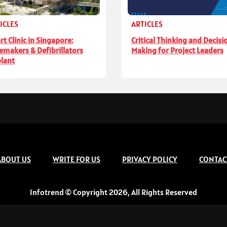
ICLES
ARTICLES
rt Clinic in Singapore:
Critical Thinking and Decisi
emakers & Defibrillators
Making for Project Leaders
lant
ABOUT US
WRITE FOR US
PRIVACY POLICY
CONTAC
Infotrend © Copyright 2026, All Rights Reserved