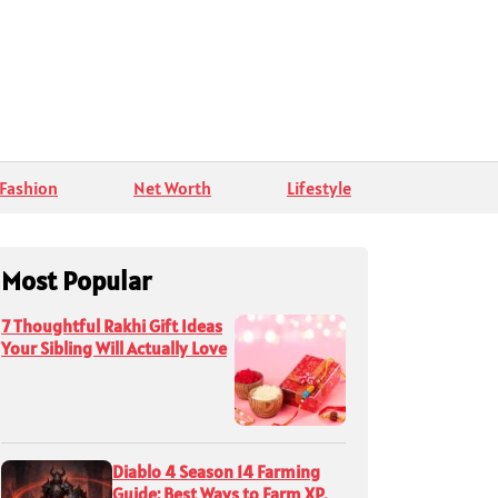
Fashion
Net Worth
Lifestyle
Most Popular
7 Thoughtful Rakhi Gift Ideas
Your Sibling Will Actually Love
Diablo 4 Season 14 Farming
Guide: Best Ways to Farm XP,