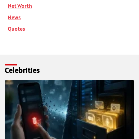
Net Worth
News
Quotes
Celebrities