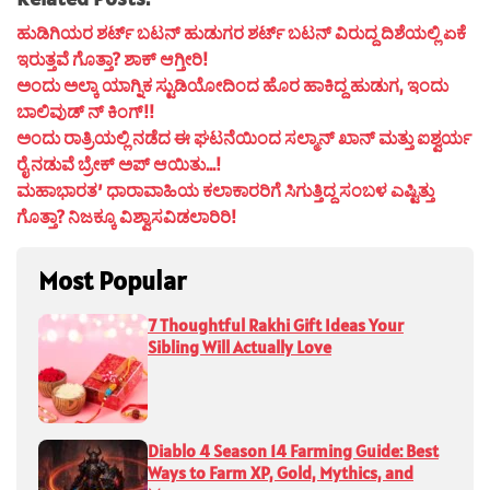
ಹುಡಿಗಿಯರ ಶರ್ಟ್ ಬಟನ್ ಹುಡುಗರ ಶರ್ಟ್ ಬಟನ್ ವಿರುದ್ದ ದಿಶೆಯಲ್ಲಿ ಏಕೆ
ಇರುತ್ತವೆ ಗೊತ್ತಾ? ಶಾಕ್ ಆಗ್ತೀರಿ!
ಅಂದು ಅಲ್ಕಾ ಯಾಗ್ನಿಕ ಸ್ಟುಡಿಯೋದಿಂದ ಹೊರ ಹಾಕಿದ್ದ ಹುಡುಗ, ಇಂದು
ಬಾಲಿವುಡ್ ನ್ ಕಿಂಗ್!!
ಅಂದು ರಾತ್ರಿಯಲ್ಲಿ ನಡೆದ ಈ ಘಟನೆಯಿಂದ ಸಲ್ಮಾನ್ ಖಾನ್ ಮತ್ತು ಐಶ್ವರ್ಯ
ರೈ ನಡುವೆ ಬ್ರೇಕ್ ಅಪ್ ಆಯಿತು…!
ಮಹಾಭಾರತ’ ಧಾರಾವಾಹಿಯ ಕಲಾಕಾರರಿಗೆ ಸಿಗುತ್ತಿದ್ದ ಸಂಬಳ ಎಷ್ಟಿತ್ತು
ಗೊತ್ತಾ? ನಿಜಕ್ಕೂ ವಿಶ್ವಾಸವಿಡಲಾರಿರಿ!
Most Popular
7 Thoughtful Rakhi Gift Ideas Your
Sibling Will Actually Love
Diablo 4 Season 14 Farming Guide: Best
Ways to Farm XP, Gold, Mythics, and