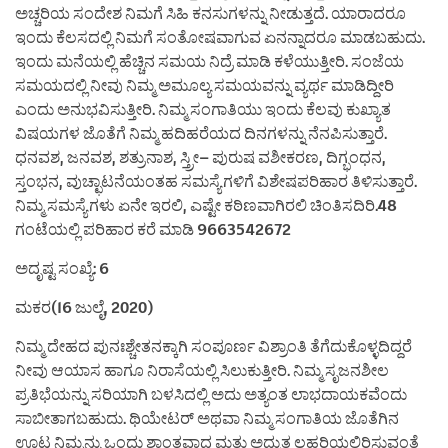
ಅಚ್ಚರಿಯ ಸಂದೇಶ ನಿಮಗೆ ಸಿಹಿ ಕನಸುಗಳನ್ನು ನೀಡುತ್ತದೆ. ಯಾರಾದರೂ
ಇಂದು ಕೆಲಸದಲ್ಲಿ ನಿಮಗೆ ಸಂತೋಷವಾಗುವ ಏನನ್ನಾದರೂ ಮಾಡಬಹುದು.
ಇಂದು ಮನೆಯಲ್ಲಿ ಹೆಚ್ಚಿನ ಸಮಯ ನಿದ್ರೆ ಮಾಡಿ ಕಳೆಯುತ್ತೀರಿ. ಸಂಜೆಯ
ಸಮಯದಲ್ಲಿ ನೀವು ನಿಮ್ಮ ಅಮೂಲ್ಯ ಸಮಯವನ್ನು ವ್ಯರ್ಥ ಮಾಡಿದ್ದೀರಿ
ಎಂದು ಅನುಭವಿಸುತ್ತೀರಿ. ನಿಮ್ಮ ಸಂಗಾತಿಯು ಇಂದು ಕೆಲವು ಕುಖ್ಯಾತ
ವಿಷಯಗಳ ಜೊತೆಗೆ ನಿಮ್ಮ ಹದಿಹರೆಯದ ದಿನಗಳನ್ನು ನೆನಪಿಸುತ್ತಾರೆ.
ಧನವಶ, ಜನವಶ, ಶತ್ರುನಾಶ, ಸ್ತ್ರೀ– ಪುರುಷ ವಶೀಕರಣ, ದಿಗ್ಭಂಧನ,
ಸ್ತಂಭನ, ವುಚ್ಛಾಟನೆಯಂತಹ ಸಮಸ್ಯೆಗಳಿಗೆ ವಿಶೇಷಪರಿಹಾರ ತಿಳಿಸುತ್ತಾರೆ.
ನಿಮ್ಮ ಸಮಸ್ಯೆಗಳು ಏನೇ ಇರಲಿ, ಎಷ್ಟೇ ಕಠಿಣವಾಗಿರಲಿ ಚಿಂತಿಸದಿರಿ.48
ಗಂಟೆಯಲ್ಲಿ ಪರಿಹಾರ ಕರೆ ಮಾಡಿ 9663542672
ಅದೃಷ್ಟ ಸಂಖ್ಯೆ: 6
ಮಕರ(16 ಜುಲೈ, 2020)
ನಿಮ್ಮ ದೇಹದ ಪುನಃಶ್ಚೇತನಕ್ಕಾಗಿ ಸಂಪೂರ್ಣ ವಿಶ್ರಾಂತಿ ತೆಗೆದುಕೊಳ್ಳದಿದ್ದರೆ
ನೀವು ಆಯಾಸ ಹಾಗೂ ನಿರಾಸೆಯಲ್ಲಿ ಸಿಲುಕುತ್ತೀರಿ. ನಿಮ್ಮ ಸೃಜನಶೀಲ
ಪ್ರತಿಭೆಯನ್ನು ಸರಿಯಾಗಿ ಬಳಸಿದಲ್ಲಿ ಅದು ಅತ್ಯಂತ ಲಾಭದಾಯಕವೆಂದು
ಸಾಬೀತಾಗಬಹುದು. ಥಿಯೇಟರ್ ಅಥವಾ ನಿಮ್ಮ ಸಂಗಾತಿಯ ಜೊತೆಗಿನ
ಊಟ ನಿಮ್ಮನ್ನು ಒಂದು ಶಾಂತವಾದ ಮತ್ತು ಅದ್ಭುತ ಲಹರಿಯಲ್ಲಿರಿಸುವಂತೆ