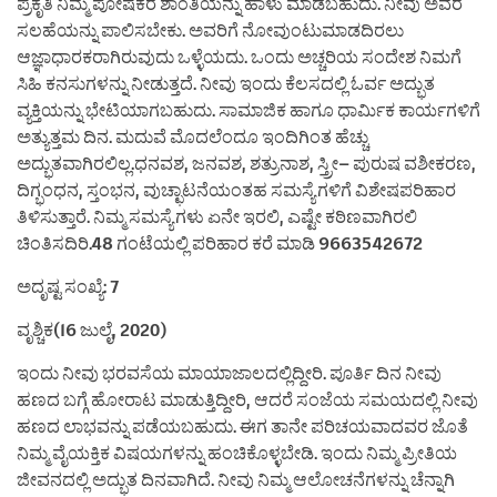
ಪ್ರಕೃತಿ ನಿಮ್ಮ ಪೋಷಕರ ಶಾಂತಿಯನ್ನು ಹಾಳು ಮಾಡಬಹುದು. ನೀವು ಅವರ
ಸಲಹೆಯನ್ನು ಪಾಲಿಸಬೇಕು. ಅವರಿಗೆ ನೋವುಂಟುಮಾಡದಿರಲು
ಆಜ್ಞಾಧಾರಕರಾಗಿರುವುದು ಒಳ್ಳೆಯದು. ಒಂದು ಅಚ್ಚರಿಯ ಸಂದೇಶ ನಿಮಗೆ
ಸಿಹಿ ಕನಸುಗಳನ್ನು ನೀಡುತ್ತದೆ. ನೀವು ಇಂದು ಕೆಲಸದಲ್ಲಿ ಓರ್ವ ಅದ್ಭುತ
ವ್ಯಕ್ತಿಯನ್ನು ಭೇಟಿಯಾಗಬಹುದು. ಸಾಮಾಜಿಕ ಹಾಗೂ ಧಾರ್ಮಿಕ ಕಾರ್ಯಗಳಿಗೆ
ಅತ್ಯುತ್ತಮ ದಿನ. ಮದುವೆ ಮೊದಲೆಂದೂ ಇಂದಿಗಿಂತ ಹೆಚ್ಚು
ಅದ್ಭುತವಾಗಿರಲಿಲ್ಲ.ಧನವಶ, ಜನವಶ, ಶತ್ರುನಾಶ, ಸ್ತ್ರೀ– ಪುರುಷ ವಶೀಕರಣ,
ದಿಗ್ಭಂಧನ, ಸ್ತಂಭನ, ವುಚ್ಛಾಟನೆಯಂತಹ ಸಮಸ್ಯೆಗಳಿಗೆ ವಿಶೇಷಪರಿಹಾರ
ತಿಳಿಸುತ್ತಾರೆ. ನಿಮ್ಮ ಸಮಸ್ಯೆಗಳು ಏನೇ ಇರಲಿ, ಎಷ್ಟೇ ಕಠಿಣವಾಗಿರಲಿ
ಚಿಂತಿಸದಿರಿ.48 ಗಂಟೆಯಲ್ಲಿ ಪರಿಹಾರ ಕರೆ ಮಾಡಿ 9663542672
ಅದೃಷ್ಟ ಸಂಖ್ಯೆ: 7
ವೃಶ್ಚಿಕ(16 ಜುಲೈ, 2020)
ಇಂದು ನೀವು ಭರವಸೆಯ ಮಾಯಾಜಾಲದಲ್ಲಿದ್ದೀರಿ. ಪೂರ್ತಿ ದಿನ ನೀವು
ಹಣದ ಬಗ್ಗೆ ಹೋರಾಟ ಮಾಡುತ್ತಿದ್ದೀರಿ, ಆದರೆ ಸಂಜೆಯ ಸಮಯದಲ್ಲಿ ನೀವು
ಹಣದ ಲಾಭವನ್ನು ಪಡೆಯಬಹುದು. ಈಗ ತಾನೇ ಪರಿಚಯವಾದವರ ಜೊತೆ
ನಿಮ್ಮ ವೈಯಕ್ತಿಕ ವಿಷಯಗಳನ್ನು ಹಂಚಿಕೊಳ್ಳಬೇಡಿ. ಇಂದು ನಿಮ್ಮ ಪ್ರೀತಿಯ
ಜೀವನದಲ್ಲಿ ಅದ್ಭುತ ದಿನವಾಗಿದೆ. ನೀವು ನಿಮ್ಮ ಆಲೋಚನೆಗಳನ್ನು ಚೆನ್ನಾಗಿ