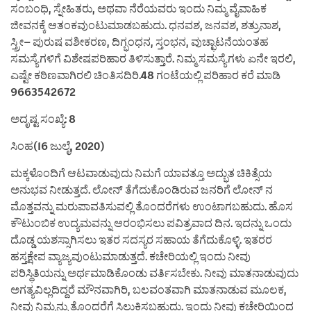
ಸಂಬಂಧಿ, ಸ್ನೇಹಿತರು, ಅಥವಾ ನೆರೆಯವರು ಇಂದು ನಿಮ್ಮ ವೈವಾಹಿಕ
ಜೀವನಕ್ಕೆ ಆತಂಕವುಂಟುಮಾಡಬಹುದು. ಧನವಶ, ಜನವಶ, ಶತ್ರುನಾಶ,
ಸ್ತ್ರೀ– ಪುರುಷ ವಶೀಕರಣ, ದಿಗ್ಭಂಧನ, ಸ್ತಂಭನ, ವುಚ್ಛಾಟನೆಯಂತಹ
ಸಮಸ್ಯೆಗಳಿಗೆ ವಿಶೇಷಪರಿಹಾರ ತಿಳಿಸುತ್ತಾರೆ. ನಿಮ್ಮ ಸಮಸ್ಯೆಗಳು ಏನೇ ಇರಲಿ,
ಎಷ್ಟೇ ಕಠಿಣವಾಗಿರಲಿ ಚಿಂತಿಸದಿರಿ.48 ಗಂಟೆಯಲ್ಲಿ ಪರಿಹಾರ ಕರೆ ಮಾಡಿ
9663542672
ಅದೃಷ್ಟ ಸಂಖ್ಯೆ: 8
ಸಿಂಹ(16 ಜುಲೈ, 2020)
ಮಕ್ಕಳೊಂದಿಗೆ ಆಟವಾಡುವುದು ನಿಮಗೆ ಯಾವತ್ತೂ ಅದ್ಭುತ ಚಿಕಿತ್ಸೆಯ
ಅನುಭವ ನೀಡುತ್ತದೆ. ಲೋನ್ ತೆಗೆದುಕೊಂಡಿರುವ ಜನರಿಗೆ ಲೋನ್ ನ
ಮೊತ್ತವನ್ನು ಮರುಪಾವತಿಸುವಲ್ಲಿ ತೊಂದರೆಗಳು ಉಂಟಾಗಬಹುದು. ಹೊಸ
ಕೌಟುಂಬಿಕ ಉದ್ಯಮವನ್ನು ಆರಂಭಿಸಲು ಪವಿತ್ರವಾದ ದಿನ. ಇದನ್ನು ಒಂದು
ದೊಡ್ಡ ಯಶಸ್ಸಾಗಿಸಲು ಇತರ ಸದಸ್ಯರ ಸಹಾಯ ತೆಗೆದುಕೊಳ್ಳಿ. ಇತರರ
ಹಸ್ತಕ್ಷೇಪ ವ್ಯಾಜ್ಯವುಂಟುಮಾಡುತ್ತದೆ. ಕಚೇರಿಯಲ್ಲಿ ಇಂದು ನೀವು
ಪರಿಸ್ಥಿತಿಯನ್ನು ಅರ್ಥಮಾಡಿಕೊಂಡು ವರ್ತಿಸಬೇಕು. ನೀವು ಮಾತನಾಡುವುದು
ಅಗತ್ಯವಿಲ್ಲದಿದ್ದರೆ ಮೌನವಾಗಿರಿ, ಬಲವಂತವಾಗಿ ಮಾತನಾಡುವ ಮೂಲಕ,
ನೀವು ನಿಮ್ಮನ್ನು ತೊಂದರೆಗೆ ಸಿಲುಕಿಸಬಹುದು. ಇಂದು ನೀವು ಕಚೇರಿಯಿಂದ