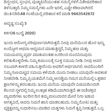
ದಿಗ್ಭಂಧನ, ಸ್ತಂಭನ, ವುಚ್ಛಾಟನೆಯಂತಹ ಸಮಸ್ಯೆಗಳಿಗೆ ವಿಶೇಷಪರಿಹಾರ
ತಿಳಿಸುತ್ತಾರೆ. ನಿಮ್ಮ ಸಮಸ್ಯೆಗಳು ಏನೇ ಇರಲಿ, ಎಷ್ಟೇ ಕಠಿಣವಾಗಿರಲಿ
ಚಿಂತಿಸದಿರಿ.48 ಗಂಟೆಯಲ್ಲಿ ಪರಿಹಾರ ಕರೆ ಮಾಡಿ 9663542672
ಅದೃಷ್ಟ ಸಂಖ್ಯೆ: 5
ಕರ್ಕ(16 ಜುಲೈ, 2020)
ಇಂದು ಆರೋಗ್ಯ ಪರಿಪೂರ್ಣವಾಗಿರುತ್ತದೆ. ನೀವು ಮನೆಯಿಂದ ಹೊರ ಇದ್ದು
ಉದ್ಯೋಗ ಅಥವಾ ಅಧ್ಯಯನ ಮಾಡುತ್ತಿದ್ದರೆ, ನಿಮ್ಮ ಹಣ ಮತ್ತು
ಸಮಯವನ್ನು ವ್ಯರ್ಥ ಮಾಡುವಂತಹ ಜನರಿಂದ ದೂರವಿರುವುದು
ಕಲಿತುಕೊಳ್ಳಬೇಕು. ನಿಮ್ಮ ಕುಟುಂಬಕ್ಕೆ ಸೂಕ್ತ ಸಮಯ ನೀಡಿ. ನೀವು ಅವರ
ಸಲುವಾಗಿ ಕಾಳಜಿ ವಹಿಸುತ್ತೀರೆಂದು ಅವರಿಗೆ ಅರ್ಥವಾಗಲಿ. ಅವರೊಂದಿಗೆ
ನಿಮ್ಮ ಗುಣಮಟ್ಟದ ಸಮಯ ಕಳೆಯಿರಿ. ದೂರು ನೀಡಲು ಯಾವುದೇ ಅವಕಾಶ
ನೀಡಬೇಡಿ. ನಿಮ್ಮ ಪ್ರಿಯತಮೆಗೆ ನಿಮ್ಮ ಅಸಡ್ಡೆಯ ಗಮನ ಮನೆಯಲ್ಲಿ ಒತ್ತಡದ
ಕ್ಷಣಗಳನ್ನು ತರಬಹುದು. ಇಂದು ಮನೆಯ ಯಾವುದೇ ವಿಷಯದಿಂದಾಗಿ
ಕೆಲಸದ ಸ್ಥಳದಲ್ಲಿ ನಿಮ್ಮ ಉತ್ಸಾಹ ಕಡಿಮೆಯಾಗಿರುತ್ತದೆ. ಈ ರಾಶಿಚಕ್ರದ
ವ್ಯಾಪಾರಿಗಳು ಇಂದಿನ ದಿನ ತಮ್ಮ ಪಾಲುದಾರರ ಮೇಲೆ ನಿಗಾ ಇಡುವ
ಅಗತ್ಯವಿದೆ, ಅವರು ನಿಮಗೆ ಹಾನಿ ಮಾಡಬಹುದು. ನಿಮ್ಮ ನೋಟ ಮತ್ತು
ವ್ಯಕ್ತಿತ್ವವನ್ನು ಸುಧಾರಿಸಲು ಮಾಡಿದ ಯತ್ನಗಳು ನಿಮಗೆ ತೃಪ್ತಿ ನೀಡುತ್ತವೆ. ಒಬ್ಬ