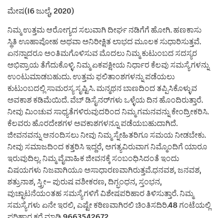
ಮೇಷ(16 ಜುಲೈ, 2020)
ನಿಮ್ಮ ಉತ್ತಮ ಆರೋಗ್ಯದ ಸಲುವಾಗಿ ದೀರ್ಘ ನಡಿಗೆಗೆ ಹೋಗಿ. ಹಣಕಾಸು
ಸ್ಥಿತಿ ಊಹಾಪೋಹ ಅಥವಾ ಅನಿರೀಕ್ಷಿತ ಲಾಭದ ಮೂಲಕ ಸುಧಾರಿಸುತ್ತವೆ.
ಏನನ್ನಾದರೂ ಅಂತಿಮಗೊಳಿಸುವ ಮೊದಲು ನಿಮ್ಮ ಕುಟುಂಬದ ಸದಸ್ಯರ
ಅಭಿಪ್ರಾಯ ತೆಗೆದುಕೊಳ್ಳಿ. ನಿಮ್ಮ ಏಕಪಕ್ಷೀಯ ನಿರ್ಧಾರ ಕೆಲವು ಸಮಸ್ಯೆಗಳನ್ನು
ಉಂಟುಮಾಡಬಹುದು. ಉತ್ತಮ ಫಲಿತಾಂಶಗಳನ್ನು ಪಡೆಯಲು
ಕುಟುಂಬದಲ್ಲಿ ಸಾಮರಸ್ಯ ಸೃಷ್ಟಿಸಿ. ಮನ್ಮಥನ ಬಾಣದಿಂದ ತಪ್ಪಿಸಿಕೊಳ್ಳುವ
ಅವಕಾಶ ಕಡಿಮೆಯಿದೆ. ವೆಬ್ ಡಿಸೈನರ್‌ಗಳು ಒಳ್ಳೆಯ ದಿನ ಹೊಂದಿರುತ್ತಾರೆ.
ನೀವು ಮಿಂಚುವ ಸಾಧ್ಯತೆಗಳಿರುವುದರಿಂದ ನಿಮ್ಮ ಗಮನವನ್ನು ಕೇಂದ್ರೀಕರಿಸಿ.
ಕೆಲವರು ಹೊರದೇಶಗಳ ಅವಕಾಶಗಳನ್ನೂ ಪಡೆಯಬಹುದಾಗಿದೆ.
ಜೀವನವನ್ನು ಆನಂದಿಸಲು ನೀವು ನಿಮ್ಮ ಸ್ನೇಹಿತರಿಗೂ ಸಮಯ ನೀಡಬೇಕು.
ನೀವು ಸಮಾಜದಿಂದ ಕತ್ತರಿಸಿ ಇದ್ದರೆ, ಅಗತ್ಯವಿರುವಾಗ ನಿಮ್ಮೊಂದಿಗೆ ಯಾರೂ
ಇರುವುದಿಲ್ಲ. ನಿಮ್ಮ ವೈವಾಹಿಕ ಜೀವನಕ್ಕೆ ಸಂಬಂಧಿಸಿದಂತೆ ಇಂದು
ವಿಷಯಗಳು ನಿಜವಾಗಿಯೂ ಅಸಾಧಾರಣವಾಗಿರುತ್ತವೆ.ಧನವಶ, ಜನವಶ,
ಶತ್ರುನಾಶ, ಸ್ತ್ರೀ– ಪುರುಷ ವಶೀಕರಣ, ದಿಗ್ಭಂಧನ, ಸ್ತಂಭನ,
ವುಚ್ಛಾಟನೆಯಂತಹ ಸಮಸ್ಯೆಗಳಿಗೆ ವಿಶೇಷಪರಿಹಾರ ತಿಳಿಸುತ್ತಾರೆ. ನಿಮ್ಮ
ಸಮಸ್ಯೆಗಳು ಏನೇ ಇರಲಿ, ಎಷ್ಟೇ ಕಠಿಣವಾಗಿರಲಿ ಚಿಂತಿಸದಿರಿ.48 ಗಂಟೆಯಲ್ಲಿ
ಪರಿಹಾರ ಕರೆ ಮಾಡಿ 9663542672