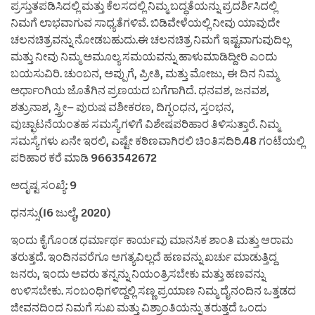
ಪ್ರಸ್ತುತಪಡಿಸಿದಲ್ಲಿ ಮತ್ತು ಕೆಲಸದಲ್ಲಿ ನಿಮ್ಮ ಬದ್ಧತೆಯನ್ನು ಪ್ರದರ್ಶಿಸಿದಲ್ಲಿ
ನಿಮಗೆ ಲಾಭವಾಗುವ ಸಾಧ್ಯತೆಗಳಿವೆ. ಬಿಡಿವೇಳೆಯಲ್ಲಿ ನೀವು ಯಾವುದೇ
ಚಲನಚಿತ್ರವನ್ನು ನೋಡಬಹುದು.ಈ ಚಲನಚಿತ್ರ ನಿಮಗೆ ಇಷ್ಟವಾಗುವುದಿಲ್ಲ
ಮತ್ತು ನೀವು ನಿಮ್ಮ ಅಮೂಲ್ಯ ಸಮಯವನ್ನು ಹಾಳುಮಾಡಿದ್ದೀರಿ ಎಂದು
ಬಯಸುವಿರಿ. ಚುಂಬನ, ಅಪ್ಪುಗೆ, ಪ್ರೀತಿ, ಮತ್ತು ಮೋಜು, ಈ ದಿನ ನಿಮ್ಮ
ಅರ್ಧಾಂಗಿಯ ಜೊತೆಗಿನ ಪ್ರಣಯದ ಬಗೆಗಾಗಿದೆ. ಧನವಶ, ಜನವಶ,
ಶತ್ರುನಾಶ, ಸ್ತ್ರೀ– ಪುರುಷ ವಶೀಕರಣ, ದಿಗ್ಭಂಧನ, ಸ್ತಂಭನ,
ವುಚ್ಛಾಟನೆಯಂತಹ ಸಮಸ್ಯೆಗಳಿಗೆ ವಿಶೇಷಪರಿಹಾರ ತಿಳಿಸುತ್ತಾರೆ. ನಿಮ್ಮ
ಸಮಸ್ಯೆಗಳು ಏನೇ ಇರಲಿ, ಎಷ್ಟೇ ಕಠಿಣವಾಗಿರಲಿ ಚಿಂತಿಸದಿರಿ.48 ಗಂಟೆಯಲ್ಲಿ
ಪರಿಹಾರ ಕರೆ ಮಾಡಿ 9663542672
ಅದೃಷ್ಟ ಸಂಖ್ಯೆ: 9
ಧನಸ್ಸು(16 ಜುಲೈ, 2020)
ಇಂದು ಕೈಗೊಂಡ ಧರ್ಮಾರ್ಥ ಕಾರ್ಯವು ಮಾನಸಿಕ ಶಾಂತಿ ಮತ್ತು ಆರಾಮ
ತರುತ್ತದೆ. ಇಂದಿನವರೆಗೂ ಅಗತ್ಯವಿಲ್ಲದೆ ಹಣವನ್ನು ಖರ್ಚು ಮಾಡುತ್ತಿದ್ದ
ಜನರು, ಇಂದು ಅವರು ತನ್ನನ್ನು ನಿಯಂತ್ರಿಸಬೇಕು ಮತ್ತು ಹಣವನ್ನು
ಉಳಿಸಬೇಕು. ಸಂಬಂಧಿಗಳಿದ್ದಲ್ಲಿ ಸಣ್ಣ ಪ್ರಯಾಣ ನಿಮ್ಮ ದೈನಂದಿನ ಒತ್ತಡದ
ಜೀವನದಿಂದ ನಿಮಗೆ ಸುಖ ಮತ್ತು ವಿಶ್ರಾಂತಿಯನ್ನು ತರುತ್ತದೆ ಒಂದು