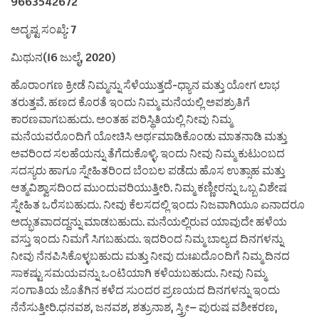
9663542672
ಅದೃಷ್ಟ ಸಂಖ್ಯೆ: 7
ಮಿಥುನ(16 ಜುಲೈ, 2020)
ಹೊರಾಂಗಣ ಕ್ರೀಡೆ ನಿಮ್ಮನ್ನು ಸೆಳೆಯುತ್ತದೆ-ಧ್ಯಾನ ಮತ್ತು ಯೋಗ ಲಾಭ
ತರುತ್ತವೆ. ಹಣದ ಕೊರತೆ ಇಂದು ನಿಮ್ಮ ಮನೆಯಲ್ಲಿ ಅಪಶ್ರುತಿಗೆ
ಕಾರಣವಾಗಬಹುದು. ಅಂತಹ ಪರಿಸ್ಥಿತಿಯಲ್ಲಿ ನೀವು ನಿಮ್ಮ
ಮನೆಯವರೊಂದಿಗೆ ಯೋಚಿಸಿ ಅರ್ಥಮಾಡಿಕೊಂಡು ಮಾತನಾಡಿ ಮತ್ತು
ಅವರಿಂದ ಸಲಹೆಯನ್ನು ತೆಗೆದುಕೊಳ್ಳಿ. ಇಂದು ನೀವು ನಿಮ್ಮ ಕುಟುಂಬದ
ಸದಸ್ಯರು ಹಾಗೂ ಸ್ನೇಹಿತರಿಂದ ಬೆಂಬಲ ಪಡೆದು ಹೊಸ ಉತ್ಸಾಹ ಮತ್ತು
ಆತ್ಮವಿಶ್ವಾಸದಿಂದ ಮುಂದುವರಿಯುತ್ತೀರಿ. ನಿಮ್ಮ ಕಣ್ಣೀರನ್ನು ಒಬ್ಬ ವಿಶೇಷ
ಸ್ನೇಹಿತ ಒರೆಸಬಹುದು. ನೀವು ಕೆಲಸದಲ್ಲಿ ಇಂದು ನಿಜವಾಗಿಯೂ ಏನಾದರೂ
ಅದ್ಭುತವಾದದ್ದನ್ನು ಮಾಡಬಹುದು. ಮನೆಯಲ್ಲಿರುವ ಯಾವುದೇ ಹಳೆಯ
ವಸ್ತು ಇಂದು ನಿಮಗೆ ಸಿಗಬಹುದು. ಇದರಿಂದ ನಿಮ್ಮ ಬಾಲ್ಯದ ದಿನಗಳನ್ನು
ನೀವು ನೆನಪಿಸಿಕೊಳ್ಳಬಹುದು ಮತ್ತು ನೀವು ದುಃಖದೊಂದಿಗೆ ನಿಮ್ಮ ದಿನದ
ಸಾಕಷ್ಟು ಸಮಯವನ್ನು ಒಂಟಿಯಾಗಿ ಕಳೆಯಬಹುದು. ನೀವು ನಿಮ್ಮ
ಸಂಗಾತಿಯ ಜೊತೆಗಿನ ಕಳೆದ ಸುಂದರ ಪ್ರಣಯದ ದಿನಗಳನ್ನು ಇಂದು
ನೆನೆಸುತ್ತೀರಿ.ಧನವಶ, ಜನವಶ, ಶತ್ರುನಾಶ, ಸ್ತ್ರೀ– ಪುರುಷ ವಶೀಕರಣ,