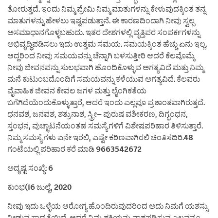
ತೋರುತ್ತದೆ. ಇಂದು ನಿಮ್ಮ ಪ್ರೇಮಿ ನಿಮ್ಮ ಮಾತುಗಳನ್ನು ಕೇಳುವುದಕ್ಕಿಂತ ತನ್ನ
ಮಾತುಗಳನ್ನು ಹೇಳಲು ಇಷ್ಟಪಡುತ್ತಾನೆ. ಈ ಕಾರಣದಿಂದಾಗಿ ನೀವು ಸ್ವಲ್ಪ
ಅಸಮಾಧಾನಗೊಳ್ಳಬಹುದು. ಇತರ ದೇಶಗಳಲ್ಲಿ ವೃತ್ತಿಪರ ಸಂಪರ್ಕಗಳನ್ನು
ಅಭಿವೃದ್ಧಿಪಡಿಸಲು ಇದು ಉತ್ತಮ ಸಮಯ. ಸಮಯಕ್ಕಿಂತ ಹೆಚ್ಚು ಏನು ಇಲ್ಲ.
ಆದ್ದರಿಂದ ನೀವು ಸಮಯವನ್ನು ಚೆನ್ನಾಗಿ ಬಳಸುತ್ತೀರಿ ಆದರೆ ಕೆಲವೊಮ್ಮೆ
ನೀವು ಜೀವನವನ್ನು ಸುಲಭವಾಗಿ ಹೊಂದಿಕೊಳ್ಳುವ ಅಗತ್ಯವಿದೆ ಮತ್ತು ನಿಮ್ಮ
ಮನೆ ಕುಟುಂಬದೊಂದಿಗೆ ಸಮಯವನ್ನು ಕಳೆಯುವ ಅಗತ್ಯವಿದೆ. ಕೆಲವರು
ವೈವಾಹಿಕ ಜೀವನ ಕೇವಲ ಜಗಳ ಮತ್ತು ಲೈಂಗಿಕತೆಯ
ಬಗೆಗಿದೆಯೆಂದುಕೊಳ್ಳುತ್ತಾರೆ, ಆದರೆ ಇಂದು ಎಲ್ಲವೂ ಪ್ರಶಾಂತವಾಗಿರುತ್ತದೆ.
ಧನವಶ, ಜನವಶ, ಶತ್ರುನಾಶ, ಸ್ತ್ರೀ– ಪುರುಷ ವಶೀಕರಣ, ದಿಗ್ಭಂಧನ,
ಸ್ತಂಭನ, ವುಚ್ಛಾಟನೆಯಂತಹ ಸಮಸ್ಯೆಗಳಿಗೆ ವಿಶೇಷಪರಿಹಾರ ತಿಳಿಸುತ್ತಾರೆ.
ನಿಮ್ಮ ಸಮಸ್ಯೆಗಳು ಏನೇ ಇರಲಿ, ಎಷ್ಟೇ ಕಠಿಣವಾಗಿರಲಿ ಚಿಂತಿಸದಿರಿ.48
ಗಂಟೆಯಲ್ಲಿ ಪರಿಹಾರ ಕರೆ ಮಾಡಿ 9663542672
ಅದೃಷ್ಟ ಸಂಖ್ಯೆ: 6
ಕುಂಭ(16 ಜುಲೈ, 2020
ನೀವು ಇದು ಒಳ್ಳೆಯ ಆರೋಗ್ಯ ಹೊಂದಿರುವುದರಿಂದ ಅದು ನಿಮಗೆ ಯಶಸ್ಸು
ನೀಡುವ ಸಾಧ್ಯತೆಯಿದೆ. ಆದರೆ ನಿಮ್ಮ ಶಕ್ತಿಯನ್ನು ನಾಶಪಡಿಸುವ ಎಲ್ಲವನ್ನೂ