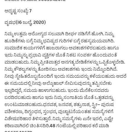
ಅದೃಷ್ಟ ಸಂಖ್ಯೆ: 7
ವೃಷಭ(16 ಜುಲೈ, 2020)
ನಿಮ್ಮ ಉತ್ತಮ ಆರೋಗ್ಯದ ಸಲುವಾಗಿ ದೀರ್ಘ ನಡಿಗೆಗೆ ಹೋಗಿ. ನಿಮ್ಮ
ಹೂಡಿಕೆಗಳು ಬಗ್ಗೆ ನಿಮ್ಮ ಭವಿಷ್ಯದ ಗುರಿಗಳ ಬಗ್ಗೆ ರಹಸ್ಯಮಯವಾಗಿರಿ.
ಸಾಮಾಜಿಕ ಕಾರ್ಯಗಳಿಗೆ ಹಾಜರಾಗಲು ಅವಕಾಶಗಳಿರಬಹುದು ಹಾಗೂ
ಇದು ನಿಮ್ಮನ್ನು ಪ್ರಭಾವಿ ವ್ಯಕ್ತಿಗಳ ಜೊತೆ ನಿಕಟ ಸಂಪರ್ಕ ಹೊಂದುವಂತೆ
ಮಾಡಬಹುದು. ನಿಮ್ಮ ಪ್ರೀತಿಪಾತ್ರರ ಅನಗತ್ಯ ಬೇಡಿಕೆಗಳನ್ನು ಒಪ್ಪಿಕೊಳ್ಳಬೇಡಿ.
ನಿಮ್ಮ ಕೌಶಲ್ಯಗಳನ್ನು ತೋರಿಸಲು ಅವಕಾಶಗಳು ಇಂದು ನಿಮ್ಮೊಂದಿಗಿವೆ.
ನೀವು ಸ್ನೇಹಿತರೊಬ್ಬನೊಂದಿಗೆ ಇಂದು ಸಮಯವನ್ನು ಕಳೆಯಬಹುದು ಆದರೆ
ಈ ಸಮಯದಲ್ಲಿ ನೀವು ಆಲ್ಕೊಹಾಲ್ ಸೇವಿಸುವುದನ್ನು ತಪ್ಪಿಸಬೇಕು
ಇಲ್ಲದಿದ್ದರೆ, ಸಮಯ ಹಾಳಾಗಬಹುದು. ಇಂದು ಮೆನೆಕೆಲಸದವರು
ಬರದಿರಬಹುದು ಹಾಗೂ ಇದು ನಿಮ್ಮ ಸಂಗಾತಿಯ ಜೊತೆ ಒತ್ತಡವನ್ನು
ಉಂಟುಮಾಡಬಹುದು.ಧನವಶ, ಜನವಶ, ಶತ್ರುನಾಶ, ಸ್ತ್ರೀ– ಪುರುಷ
ವಶೀಕರಣ, ದಿಗ್ಭಂಧನ, ಸ್ತಂಭನ, ವುಚ್ಛಾಟನೆಯಂತಹ ಸಮಸ್ಯೆಗಳಿಗೆ
ವಿಶೇಷಪರಿಹಾರ ತಿಳಿಸುತ್ತಾರೆ. ನಿಮ್ಮ ಸಮಸ್ಯೆಗಳು ಏನೇ ಇರಲಿ, ಎಷ್ಟೇ
ಕಠಿಣವಾಗಿರಲಿ ಚಿಂತಿಸದಿರಿ.48 ಗಂಟೆಯಲ್ಲಿ ಪರಿಹಾರ ಕರೆ ಮಾಡಿ