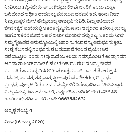
ನೀವಿಂದು ತಪ್ಪಿಸಬೇಕು. ಈ ರಾಶಿಚಕ್ರದ ಕೆಲವು ಜನರಿಗೆ ಇಂದು ಮಕ್ಕಳ
ಬದಿಯಿಂದ ಆರ್ಥಿಕ ಲಾಭವನ್ನು ಪಡೆಯುವ ಭರವಸೆ ಇದ. ಇಂದು ನೀವು
ನಿಮ್ಮ ಮಕ್ಕಳ ಮೇಲೆ ಹೆಮ್ಮೆಯನ್ನು ಅನುಭವಿಸುವಿರಿ. ನಿಮ್ಮ ಅತಿಯಾದ
ಜೀವನಶೈಲಿ ಮನೆಯಲ್ಲಿ ಆತಂಕ ಸೃಷ್ಟಿಸಬಹುದು ಆದ್ದರಿಂದ ತಡರಾತ್ರಿಯನ್ನು
ಹಾಗೂ ಇತರರ ಮೇಲೆ ಬಹಳ ಖರ್ಚು ಮಾಡುವುದನ್ನು ತಪ್ಪಿಸಿ. ಇಂದು ನೀವು
ನಿಮ್ಮ ಸ್ನೇಹಿತನ ಅನುಪಸ್ಥಿತಿಯಲ್ಲಿ ಅವರ ಸುಗಂಧವನ್ನು ಅನುಭವಿಸುತ್ತೀರಿ.
ನೀವು ಕೆಲಸದಲ್ಲಿ ಸಂಭವಿಸುವ ಬದಲಾವಣೆಗಳಿಂದ ಪ್ರಯೋಜನ
ಪಡೆಯುತ್ತೀರಿ. ಇಂದು ನೀವು ಮನೆಯ ಕಿರಿಯ ಸದಸ್ಯರೊಂದಿಗೆ ಉದ್ಯಾನವನ
ಅಥವಾ ಶಾಪಿಂಗ್ ಮಾಲ್‌ಗೆ ಹೋಗಬಹುದು. ಈ ದಿನ ನಿಮ್ಮ ಜೀವನ
ಸಂಗಾತಿಗೆ ಸಾಮಾನ್ಯ ದಿನಗಳಿಗಿಂತ ಉತ್ತಮವಾಗಿರುವಂತೆ ತೋರುತ್ತದೆ.
ಧನವಶ, ಜನವಶ, ಶತ್ರುನಾಶ, ಸ್ತ್ರೀ– ಪುರುಷ ವಶೀಕರಣ, ದಿಗ್ಭಂಧನ,
ಸ್ತಂಭನ, ವುಚ್ಛಾಟನೆಯಂತಹ ಸಮಸ್ಯೆಗಳಿಗೆ ವಿಶೇಷಪರಿಹಾರ ತಿಳಿಸುತ್ತಾರೆ.
ನಿಮ್ಮ ಸಮಸ್ಯೆಗಳು ಏನೇ ಇರಲಿ, ಎಷ್ಟೇ ಕಠಿಣವಾಗಿರಲಿ ಚಿಂತಿಸದಿರಿ.48
ಗಂಟೆಯಲ್ಲಿ ಪರಿಹಾರ ಕರೆ ಮಾಡಿ 9663542672
ಅದೃಷ್ಟ ಸಂಖ್ಯೆ: 4
ಮೀನ(16 ಜುಲೈ, 2020)