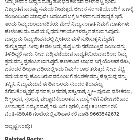
ನಿಮ್ಮ ಅಪಾರ ವಿಶ್ವಾಸ ಮತ್ತು ಸುಲಭದ ಕೆಲಸದ ವೇಳಾಪಟ್ಟಿ ಇಂದು
ವಿಶ್ರಾಂತಿಗೆ ಸಾಕಷ್ಟು ಸಮಯ ನೀಡುತ್ತದೆ. ಜೀವನ ಸಂಗಾತಿಯೊಂದಿಗೆ ಹಣಕ್ಕೆ
ಸಂಬಂಧಿಸಿದ ಯಾವುದೇ ವಿಷಯದ ಬಗ್ಗೆ ಜಗಳವಾಗುವ ಸಾಧ್ಯತೆ ಇದೆ.
ಇಂದು ನಿಮ್ಮ ದುಂದುಗಾರಿಕೆಯ ಮೇಲೆ ನಿಮ್ಮ ಸಂಗಾತಿ ನಿಮಗೆ ಮಾತುಗಳು
ಹೇಳಬಹುದು. ಮನೆಯಲ್ಲಿ ಧರ್ಮಕಾರ್ಯಗಳನ್ನು ನಡೆಸಲಾಗುವುದು.
ಮನ್ಮಥನು ನಿಮ್ಮ ಜೀವನದಲ್ಲಿ ಪ್ರೀತಿಯ ಮಳೆ ಸುರಿಸುತ್ತ ನಿಮ್ಮೆಡೆಗೆ
ನುಗ್ಗುತ್ತಿದ್ದಾನೆ. ನೀವು ಕೇವಲ ನಿಮ್ಮ ಸುತ್ತ ಏನು ನಡೆಯುತ್ತಿದೆ ಎಂಬುದನ್ನು
ತಿಳಿದಿದ್ದರೆ ಸಾಕು. ನೀವು ಬಡ್ತಿ ಪಡೆಯುವ ಸಾಧ್ಯತೆಯಿರುವುದರಿಂದ ನಿಮ್ಮ
ಶ್ರಮವನ್ನು ಪ್ರಶಂಸಿಸಲಾಗುತ್ತದೆ. ಹಣಕಾಸಿನ ಲಾಭದ ಬಗ್ಗೆ ಯೋಚಿಸಬೇಡಿ,
ಏಕೆಂದರೆ ದೀರ್ಘಾವಧಿಯಲ್ಲಿ ಇದು ನಿಮಗೇ ಲಾಭ ತರುತ್ತದೆ. ನೀವು ಕೆಟ್ಟ
ಸಮಯವನ್ನು ಹೊಂದಿರುವವರೊಂದಿಗೆ ಸಂಪರ್ಕವನ್ನು ಹೆಚ್ಚಿಸುವುದನ್ನು
ತಪ್ಪಿಸಿ. ನಿಮ್ಮ ಮದುವೆ ಈ ದಿನ ಒಂದು ಸುಂದರ ತಿರುವನ್ನು
ತೆಗೆದುಕೊಳ್ಳುತ್ತದೆ.ಧನವಶ, ಜನವಶ, ಶತ್ರುನಾಶ, ಸ್ತ್ರೀ– ಪುರುಷ ವಶೀಕರಣ,
ದಿಗ್ಭಂಧನ, ಸ್ತಂಭನ, ವುಚ್ಛಾಟನೆಯಂತಹ ಸಮಸ್ಯೆಗಳಿಗೆ ವಿಶೇಷಪರಿಹಾರ
ತಿಳಿಸುತ್ತಾರೆ. ನಿಮ್ಮ ಸಮಸ್ಯೆಗಳು ಏನೇ ಇರಲಿ, ಎಷ್ಟೇ ಕಠಿಣವಾಗಿರಲಿ
ಚಿಂತಿಸದಿರಿ.48 ಗಂಟೆಯಲ್ಲಿ ಪರಿಹಾರ ಕರೆ ಮಾಡಿ 9663542672
ಅದೃಷ್ಟ ಸಂಖ್ಯೆ: 1
Related Posts: