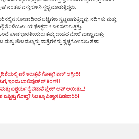
ತಹ ವಸ್ತು ಬಳಸಿ ಸ್ವಚ್ಛ ಮಾಡುತ್ತಿದ್ದರು.
್ಲಿನ ಸೋಡಾದಿಂದ ಬಟ್ಟೆಗಳು ಸ್ವಚ್ಚವಾಗುತ್ತಿದ್ದವು. ನದಿಗಳು ಮತ್ತು
್ಟೆ ತೊಳೆಯಲು ಯಥೇಚ್ಛವಾಗಿ ಬಳಸಲಾಗುತ್ತಿತ್ತು.
 ಹಿಂದೆ ಕೂಡ ಭಾರತೀಯರು ತಮ್ಮ ದೇಹದ ಮೇಲೆ ಮಣ್ಣು ಮತ್ತು
ೂದಿ ಮತ್ತು ಜೇಡಿಮಣ್ಣನ್ನು ಪಾತ್ರೆಗಳನ್ನು ಸ್ವಚ್ಛಗೊಳಿಸಲು ಸಹಾ
ಯಲ್ಲಿ ಏಕೆ ಇರುತ್ತವೆ ಗೊತ್ತಾ? ಶಾಕ್ ಆಗ್ತೀರಿ!
ುಗ, ಇಂದು ಬಾಲಿವುಡ್ ನ್ ಕಿಂಗ್!!
ತ್ತು ಐಶ್ವರ್ಯ ರೈ ನಡುವೆ ಬ್ರೇಕ್ ಅಪ್ ಆಯಿತು…!
ಟಿತ್ತು ಗೊತ್ತಾ? ನಿಜಕ್ಕೂ ವಿಶ್ವಾಸವಿಡಲಾರಿರಿ!