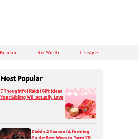
Fashion
Net Worth
Lifestyle
Most Popular
7 Thoughtful Rakhi Gift Ideas
Your Sibling Will Actually Love
Diablo 4 Season 14 Farming
Guide: Best Ways to Farm XP,