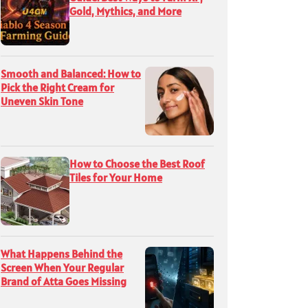
Gold, Mythics, and More
Smooth and Balanced: How to
Pick the Right Cream for
Uneven Skin Tone
How to Choose the Best Roof
Tiles for Your Home
What Happens Behind the
Screen When Your Regular
Brand of Atta Goes Missing