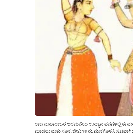
ರಾಜ ಮಹಾರಾಜರ ಅರಮನೆಯ ಉದ್ಯಾನ ವನಗಳಲ್ಲಿ ಈ ಮರಗಳನ್ನು ಬೆ
ಮಾಡಲು ಮತ್ತು ಸೂಕ್ಷ್ಮ ಜೀವಿಗಳನ್ನು ಮುಕ್ತಗೊಳಿಸಿ ಸ್ವಚ್ಛವಾ