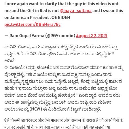
I once again want to clarify that the guy in this video is not
me and the Girl in Red is not
@inaya_sultana
and I swear this
on American President JOE BIDEN
pic.twitter.com/K8nNera7Rc
— Ram Gopal Varma (@RGVzoomin)
August 22, 2021
ಈ ವಿಡಿಯೋ ಇನಾಯ ಸುಲ್ತಾನಾ ಹುಟ್ಟುಹಬ್ಬದ ಪಾರ್ಟಿಯ ಸಂದರ್ಭದ್ದು
ಎನ್ನಲಾಗಿದೆ. ಈ ವಿಡಿಯೋ ಇದೀಗ ಸಾಮಾಜಿಕ ಜಾಲತಾಣದಲ್ಲಿ ವೈರಲ್
ಆಗಿದೆ.
ಈ ವೀಡಿಯೋವನ್ನು ಹಂಚಿಕೊಂಡ ರಾಮ್ ಗೋಪಾಲ್ ವರ್ಮಾ ಕೂಡಾ ತಮ್ಮ
ಪೋಸ್ಟ್ ನಲ್ಲಿ, “ಈ ವಿಡಿಯೋದಲ್ಲಿ ಕಾಣುವ ವ್ಯಕ್ತಿ ನಾನಲ್ಲ ಎಂದು ನಾನು
ಮತ್ತೊಮ್ಮೆ ಸ್ಪಷ್ಟಪಡಿಸಲು ಬಯಸುತ್ತೇನೆ. ಅಲ್ಲದೆ, ಕೆಂಪು ಬಟ್ಟೆಯಲ್ಲಿ ಕಾಣುವ
ಹುಡುಗಿ ಇನಾಯ ಸುಲ್ತಾನಾ ಅಲ್ಲ ಎಂದು ನಾನು ಅಮೆರಿಕದ ಅಧ್ಯಕ್ಷ ಜೋ
ಬಿಡೆನ್ ಅವರ ಮೇಲೆ ಆಣೆಯಿಟ್ಟು ಹೇಳುತ್ತೇನೆ” ಎಂದಿದ್ದಾರೆ. ಆದರೆ ಜನರು
ಅವರ ಈ ಹಾಸ್ಯವನ್ನು ಮೆಚ್ಚಿಲ್ಲ ಬದಲಾಗಿ ಅವರು ರಾಷ್ಟ್ರೀಯ ಮಹಿಳಾ
ಆಯೋಗವನ್ನು (NCW) ಈ ವೀಡಿಯೋ ಗೆ ಟ್ಯಾಗ್ ಮಾಡಿದ್ದಾರೆ.
ऐसे फिल्मी डायरेक्टर और ऐसे मालदार लोग समाज के राक्षस है जो अपने पैसे के
बल पर लड़कियों के साथ ऐसा व्यवहार करते हैं पता नहीं यह लड़की या