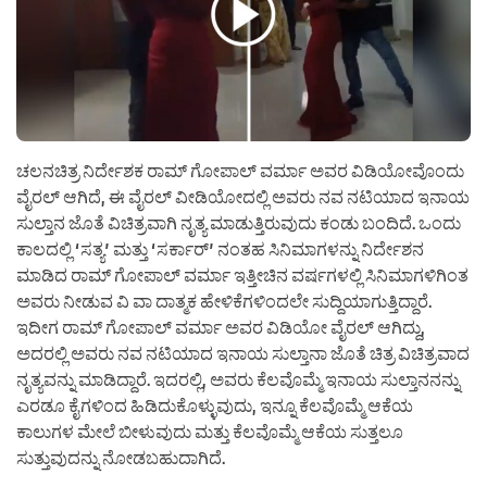
ಚಲನಚಿತ್ರ ನಿರ್ದೇಶಕ ರಾಮ್ ಗೋಪಾಲ್ ವರ್ಮಾ ಅವರ ವಿಡಿಯೋವೊಂದು
ವೈರಲ್ ಆಗಿದೆ, ಈ ವೈರಲ್ ವೀಡಿಯೋದಲ್ಲಿ ಅವರು ನವ ನಟಿಯಾದ ಇನಾಯ
ಸುಲ್ತಾನ ಜೊತೆ ವಿಚಿತ್ರವಾಗಿ ನೃತ್ಯ ಮಾಡುತ್ತಿರುವುದು ಕಂಡು ಬಂದಿದೆ. ಒಂದು
ಕಾಲದಲ್ಲಿ ‘ಸತ್ಯ’ ಮತ್ತು ‘ಸರ್ಕಾರ್’ ನಂತಹ ಸಿನಿಮಾಗಳನ್ನು ನಿರ್ದೇಶನ
ಮಾಡಿದ ರಾಮ್ ಗೋಪಾಲ್ ವರ್ಮಾ ಇತ್ತೀಚಿನ ವರ್ಷಗಳಲ್ಲಿ ಸಿನಿಮಾಗಳಿಗಿಂತ
ಅವರು ನೀಡುವ ವಿ ವಾ ದಾತ್ಮಕ ಹೇಳಿಕೆಗಳಿಂದಲೇ ಸುದ್ದಿಯಾಗುತ್ತಿದ್ದಾರೆ.
ಇದೀಗ ರಾಮ್ ಗೋಪಾಲ್ ವರ್ಮಾ ಅವರ ವಿಡಿಯೋ ವೈರಲ್ ಆಗಿದ್ದು,
ಅದರಲ್ಲಿ ಅವರು ನವ ನಟಿಯಾದ ಇನಾಯ ಸುಲ್ತಾನಾ ಜೊತೆ ಚಿತ್ರ ವಿಚಿತ್ರವಾದ
ನೃತ್ಯವನ್ನು ಮಾಡಿದ್ದಾರೆ. ಇದರಲ್ಲಿ, ಅವರು ಕೆಲವೊಮ್ಮೆ ಇನಾಯ ಸುಲ್ತಾನನನ್ನು
ಎರಡೂ ಕೈಗಳಿಂದ ಹಿಡಿದುಕೊಳ್ಳುವುದು, ಇನ್ನೂ ಕೆಲವೊಮ್ಮೆ ಆಕೆಯ
ಕಾಲುಗಳ ಮೇಲೆ ಬೀಳುವುದು ಮತ್ತು ಕೆಲವೊಮ್ಮೆ ಆಕೆಯ ಸುತ್ತಲೂ
ಸುತ್ತುವುದನ್ನು ನೋಡಬಹುದಾಗಿದೆ.