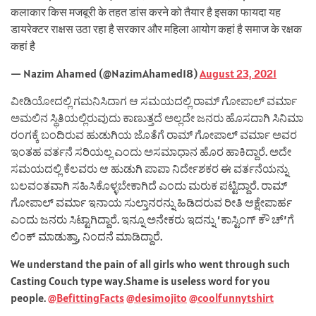
कलाकार किस मजबूरी के तहत डांस करने को तैयार है इसका फायदा यह
डायरेक्टर राक्षस उठा रहा है सरकार और महिला आयोग कहां है समाज के रक्षक
कहां है
— Nazim Ahamed (@NazimAhamed18)
August 23, 2021
ವೀಡಿಯೋದಲ್ಲಿ ಗಮನಿಸಿದಾಗ ಆ ಸಮಯದಲ್ಲಿ ರಾಮ್ ಗೋಪಾಲ್ ವರ್ಮಾ
ಅಮಲಿನ ಸ್ಥಿತಿಯಲ್ಲಿರುವುದು ಕಾಣುತ್ತದೆ ಅಲ್ಲದೇ ಜನರು ಹೊಸದಾಗಿ ಸಿನಿಮಾ
ರಂಗಕ್ಕೆ ಬಂದಿರುವ ಹುಡುಗಿಯ ಜೊತೆಗೆ ರಾಮ್ ಗೋಪಾಲ್ ವರ್ಮಾ ಅವರ
ಇಂತಹ ವರ್ತನೆ ಸರಿಯಲ್ಲ ಎಂದು ಅಸಮಾಧಾನ ಹೊರ ಹಾಕಿದ್ದಾರೆ. ಅದೇ
ಸಮಯದಲ್ಲಿ ಕೆಲವರು ಆ ಹುಡುಗಿ ಪಾಪಾ ನಿರ್ದೇಶಕರ ಈ ವರ್ತನೆಯನ್ನು
ಬಲವಂತವಾಗಿ ಸಹಿಸಿಕೊಳ್ಳಬೇಕಾಗಿದೆ ಎಂದು ಮರುಕ ಪಟ್ಟಿದ್ದಾರೆ. ರಾಮ್
ಗೋಪಾಲ್ ವರ್ಮಾ ಇನಾಯ ಸುಲ್ತಾನರನ್ನು ಹಿಡಿದರುವ ರೀತಿ ಆಕ್ಷೇಪಾರ್ಹ
ಎಂದು ಜನರು ಸಿಟ್ಟಾಗಿದ್ದಾರೆ. ಇನ್ನೂ ಅನೇಕರು ಇದನ್ನು ‘ಕಾಸ್ಟಿಂಗ್ ಕೌ ಚ್’ಗೆ
ಲಿಂಕ್ ಮಾಡುತ್ತಾ, ನಿಂದನೆ ಮಾಡಿದ್ದಾರೆ.
We understand the pain of all girls who went through such
Casting Couch type way.Shame is useless word for you
people.
@BefittingFacts
@desimojito
@coolfunnytshirt