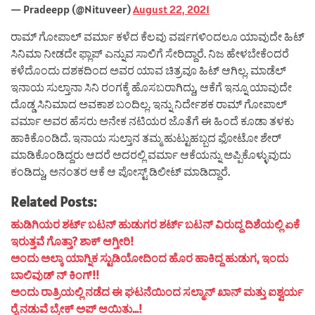
— Pradeepp (@Nituveer)
August 22, 2021
ರಾಮ್ ಗೋಪಾಲ್ ವರ್ಮಾ ಕಳೆದ ಕೆಲವು ವರ್ಷಗಳಿಂದಲೂ ಯಾವುದೇ ಹಿಟ್
ಸಿನಿಮಾ ನೀಡದೇ ಫ್ಲಾಪ್ ಎನ್ನುವ ಸಾಲಿಗೆ ಸೇರಿದ್ದಾರೆ. ನಿಜ ಹೇಳಬೇಕೆಂದರೆ
ಕಳೆದೊಂದು ದಶಕದಿಂದ ಅವರ ಯಾವ ಚಿತ್ರವೂ ಹಿಟ್ ಆಗಿಲ್ಲ. ಮಾಡೆಲ್
ಇನಾಯ ಸುಲ್ತಾನಾ ಸಿನಿ ರಂಗಕ್ಕೆ ಹೊಸಬರಾಗಿದ್ದು, ಆಕೆಗೆ ಇನ್ನೂ ಯಾವುದೇ
ದೊಡ್ಡ ಸಿನಿಮಾದ ಅವಕಾಶ ಬಂದಿಲ್ಲ. ಇನ್ನು ನಿರ್ದೇಶಕ ರಾಮ್ ಗೋಪಾಲ್
ವರ್ಮಾ ಅವರ ಹೆಸರು ಅನೇಕ ನಟಿಯರ ಜೊತೆಗೆ ಈ ಹಿಂದೆ ಕೂಡಾ ತಳಕು
ಹಾಕಿಕೊಂಡಿದೆ. ಇನಾಯ ಸುಲ್ತಾನ ತಮ್ಮ ಹುಟ್ಟುಹಬ್ಬದ ಫೋಟೋ ಶೇರ್
ಮಾಡಿಕೊಂಡಿದ್ದರು ಆದರೆ ಅದರಲ್ಲಿ ವರ್ಮಾ ಆಕೆಯನ್ನು ಅಪ್ಪಿಕೊಳ್ಳುವುದು
ಕಂಡಿದ್ದು, ಅನಂತರ ಆಕೆ ಆ ಪೋಸ್ಟ್ ಡಿಲೀಟ್ ಮಾಡಿದ್ದಾರೆ.
Related Posts:
ಹುಡಿಗಿಯರ ಶರ್ಟ್ ಬಟನ್ ಹುಡುಗರ ಶರ್ಟ್ ಬಟನ್ ವಿರುದ್ದ ದಿಶೆಯಲ್ಲಿ ಏಕೆ
ಇರುತ್ತವೆ ಗೊತ್ತಾ? ಶಾಕ್ ಆಗ್ತೀರಿ!
ಅಂದು ಅಲ್ಕಾ ಯಾಗ್ನಿಕ ಸ್ಟುಡಿಯೋದಿಂದ ಹೊರ ಹಾಕಿದ್ದ ಹುಡುಗ, ಇಂದು
ಬಾಲಿವುಡ್ ನ್ ಕಿಂಗ್!!
ಅಂದು ರಾತ್ರಿಯಲ್ಲಿ ನಡೆದ ಈ ಘಟನೆಯಿಂದ ಸಲ್ಮಾನ್ ಖಾನ್ ಮತ್ತು ಐಶ್ವರ್ಯ
ರೈ ನಡುವೆ ಬ್ರೇಕ್ ಅಪ್ ಆಯಿತು…!