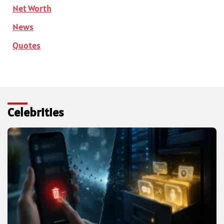
Net Worth
News
Quotes
Celebrities