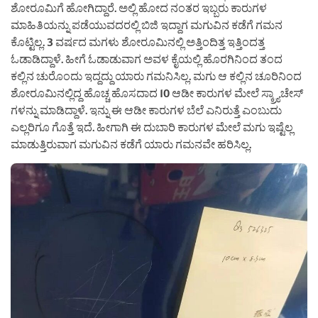
ಶೋರೂಮಿಗೆ ಹೋಗಿದ್ದಾರೆ. ಅಲ್ಲಿ ಹೋದ ನಂತರ ಇಬ್ಬರು ಕಾರುಗಳ
ಮಾಹಿತಿಯನ್ನು ಪಡೆಯುವದರಲ್ಲಿ ಬಿಜಿ ಇದ್ದಾಗ ಮಗುವಿನ ಕಡೆಗೆ ಗಮನ
ಕೊಟ್ಟಿಲ್ಲ. 3 ವರ್ಷದ ಮಗಳು ಶೋರೂಮಿನಲ್ಲಿ ಅತ್ತಿಂದಿತ್ತ ಇತ್ತಿಂದತ್ತ
ಓಡಾಡಿದ್ದಾಳೆ. ಹೀಗೆ ಓಡಾಡುವಾಗ ಅವಳ ಕೈಯಲ್ಲಿ ಹೊರಗಿನಿಂದ ತಂದ
ಕಲ್ಲಿನ ಚುರೊಂದು ಇದ್ದದ್ದು ಯಾರು ಗಮನಿಸಿಲ್ಲ. ಮಗು ಆ ಕಲ್ಲಿನ ಚೂರಿನಿಂದ
ಶೋರೂಮಿನಲ್ಲಿದ್ದ ಹೊಚ್ಚ ಹೊಸದಾದ 10 ಆಡೀ ಕಾರುಗಳ ಮೇಲೆ ಸ್ಕ್ರ್ಯಾಚೇಸ್
ಗಳನ್ನು ಮಾಡಿದ್ದಾಳೆ. ಇನ್ನು ಈ ಆಡೀ ಕಾರುಗಳ ಬೆಲೆ ಎನಿರುತ್ತೆ ಎಂಬುದು
ಎಲ್ಲರಿಗೂ ಗೊತ್ತೆ ಇದೆ. ಹೀಗಾಗಿ ಈ ದುಬಾರಿ ಕಾರುಗಳ ಮೇಲೆ ಮಗು ಇಷ್ಟೆಲ್ಲ
ಮಾಡುತ್ತಿರುವಾಗ ಮಗುವಿನ ಕಡೆಗೆ ಯಾರು ಗಮನವೇ ಹರಿಸಿಲ್ಲ.