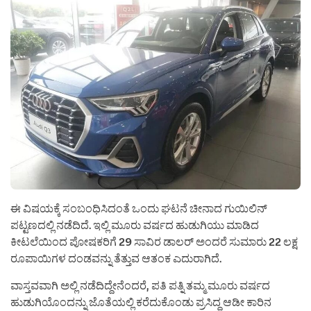
ಈ ವಿಷಯಕ್ಕೆ ಸಂಬಂಧಿಸಿದಂತೆ ಒಂದು ಘಟನೆ ಚೀನಾದ ಗುಯಿಲಿನ್
ಪಟ್ಟಣದಲ್ಲಿ ನಡೆದಿದೆ. ಇಲ್ಲಿ ಮೂರು ವರ್ಷದ ಹುಡುಗಿಯು ಮಾಡಿದ
ಕೀಟಲೆಯಿಂದ ಪೋಷಕರಿಗೆ 29 ಸಾವಿರ ಡಾಲರ್ ಅಂದರೆ ಸುಮಾರು 22 ಲಕ್ಷ
ರೂಪಾಯಿಗಳ ದಂಡವನ್ನು ತೆತ್ತುವ ಆತಂಕ ಎದುರಾಗಿದೆ.
ವಾಸ್ತವವಾಗಿ ಅಲ್ಲಿ ನಡೆದಿದ್ದೇನೆಂದರೆ, ಪತಿ ಪತ್ನಿ ತಮ್ಮ ಮೂರು ವರ್ಷದ
ಹುಡುಗಿಯೊಂದನ್ನು ಜೊತೆಯಲ್ಲಿ ಕರೆದುಕೊಂಡು ಪ್ರಸಿದ್ಧ ಆಡೀ ಕಾರಿನ