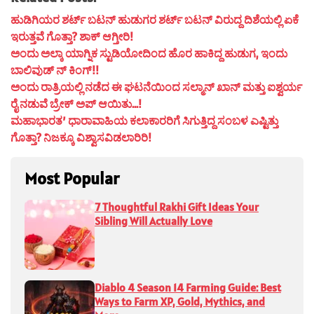
ಹುಡಿಗಿಯರ ಶರ್ಟ್ ಬಟನ್ ಹುಡುಗರ ಶರ್ಟ್ ಬಟನ್ ವಿರುದ್ದ ದಿಶೆಯಲ್ಲಿ ಏಕೆ
ಇರುತ್ತವೆ ಗೊತ್ತಾ? ಶಾಕ್ ಆಗ್ತೀರಿ!
ಅಂದು ಅಲ್ಕಾ ಯಾಗ್ನಿಕ ಸ್ಟುಡಿಯೋದಿಂದ ಹೊರ ಹಾಕಿದ್ದ ಹುಡುಗ, ಇಂದು
ಬಾಲಿವುಡ್ ನ್ ಕಿಂಗ್!!
ಅಂದು ರಾತ್ರಿಯಲ್ಲಿ ನಡೆದ ಈ ಘಟನೆಯಿಂದ ಸಲ್ಮಾನ್ ಖಾನ್ ಮತ್ತು ಐಶ್ವರ್ಯ
ರೈ ನಡುವೆ ಬ್ರೇಕ್ ಅಪ್ ಆಯಿತು…!
ಮಹಾಭಾರತ’ ಧಾರಾವಾಹಿಯ ಕಲಾಕಾರರಿಗೆ ಸಿಗುತ್ತಿದ್ದ ಸಂಬಳ ಎಷ್ಟಿತ್ತು
ಗೊತ್ತಾ? ನಿಜಕ್ಕೂ ವಿಶ್ವಾಸವಿಡಲಾರಿರಿ!
Most Popular
7 Thoughtful Rakhi Gift Ideas Your
Sibling Will Actually Love
Diablo 4 Season 14 Farming Guide: Best
Ways to Farm XP, Gold, Mythics, and