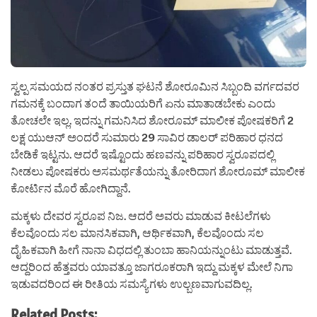
ಸ್ವಲ್ಪ ಸಮಯದ ನಂತರ ಪ್ರಸ್ತುತ ಘಟನೆ ಶೋರೂಮಿನ ಸಿಬ್ಬಂದಿ ವರ್ಗದವರ
ಗಮನಕ್ಕೆ ಬಂದಾಗ ತಂದೆ ತಾಯಿಯರಿಗೆ ಏನು ಮಾತಾಡಬೇಕು ಎಂದು
ತೋಚಲೇ ಇಲ್ಲ. ಇದನ್ನು ಗಮನಿಸಿದ ಶೋರೂಮ್ ಮಾಲೀಕ ಪೋಷಕರಿಗೆ 2
ಲಕ್ಷ ಯುಆನ್ ಅಂದರೆ ಸುಮಾರು 29 ಸಾವಿರ ಡಾಲರ್ ಪರಿಹಾರ ಧನದ
ಬೇಡಿಕೆ ಇಟ್ಟನು. ಆದರೆ ಇಷ್ಟೊಂದು ಹಣವನ್ನು ಪರಿಹಾರ ಸ್ವರೂಪದಲ್ಲಿ
ನೀಡಲು ಪೋಷಕರು ಅಸಮರ್ಥತೆಯನ್ನು ತೋರಿದಾಗ ಶೋರೂಮ್ ಮಾಲೀಕ
ಕೋರ್ಟಿನ ಮೊರೆ ಹೋಗಿದ್ದಾನೆ.
ಮಕ್ಕಳು ದೇವರ ಸ್ವರೂಪ ನಿಜ. ಆದರೆ ಅವರು ಮಾಡುವ ಕೀಟಲೆಗಳು
ಕೆಲವೊಂದು ಸಲ ಮಾನಸಿಕವಾಗಿ, ಆರ್ಥಿಕವಾಗಿ, ಕೆಲವೊಂದು ಸಲ
ದೈಹಿಕವಾಗಿ ಹೀಗೆ ನಾನಾ ವಿಧದಲ್ಲಿ ತುಂಬಾ ಹಾನಿಯನ್ನುಂಟು ಮಾಡುತ್ತವೆ.
ಆದ್ದರಿಂದ ಹೆತ್ತವರು ಯಾವತ್ತೂ ಜಾಗರೂಕರಾಗಿ ಇದ್ದು ಮಕ್ಕಳ ಮೇಲೆ ನಿಗಾ
ಇಡುವದರಿಂದ ಈ ರೀತಿಯ ಸಮಸ್ಯೆಗಳು ಉಲ್ಬಣವಾಗುವದಿಲ್ಲ.
Related Posts: