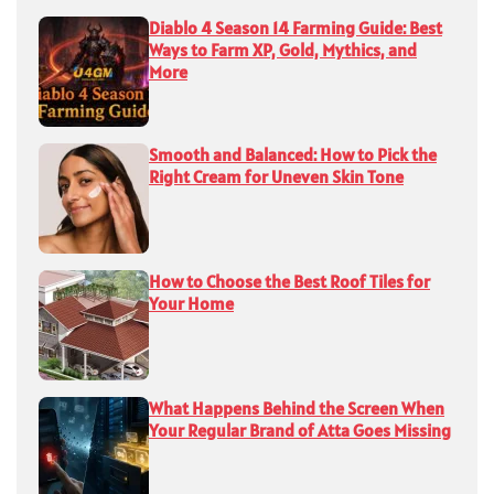
Diablo 4 Season 14 Farming Guide: Best
Ways to Farm XP, Gold, Mythics, and
More
Smooth and Balanced: How to Pick the
Right Cream for Uneven Skin Tone
How to Choose the Best Roof Tiles for
Your Home
What Happens Behind the Screen When
Your Regular Brand of Atta Goes Missing