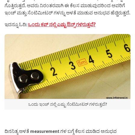
ಗೊತ್ತಿರುತ್ತದೆ. ಅವರು ನಿರಂತರವಾಗಿ ಈ ಕೆಲಸ ಮಾಡುವುದರಿಂದ ಅವರಿಗೆ
ಇಂಚ್ ಮತ್ತು ಸೆಂಟಿಮೀಟರ್ ಗಳನ್ನು ಅಳತೆ ಮಾಡುವ ಅನುಭವ ಹೆಚ್ಚಿರುತ್ತದೆ.
ಇದನ್ನೂ ಓದಿ:
ಒಂದು ಕಪ್ ನಲ್ಲಿ ಎಷ್ಟು ಔನ್ಸ್ ಗಳಿರುತ್ತವೆ?
ಒಂದು ಇಂಚ್ ನಲ್ಲಿ ಎಷ್ಟು ಸೆಂಟಿಮೀಟರ್ ಗಳಿರುತ್ತವೆ?
ದಿನನಿತ್ಯ ಅಳತೆ measurement ಗಳ ಬಗ್ಗೆ ಕೆಲಸ ಮಾಡಿದ ಅನುಭವ