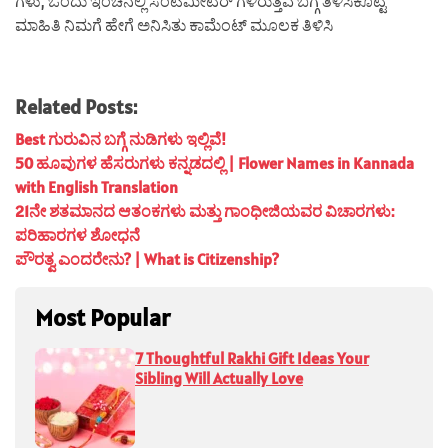
ಗಳು, ಒಂದು ಇಂಚಿನಲ್ಲಿ ಸೆಂಟಿಮೀಟರ್ ಗಳಿರುತ್ತವೆ ಬಗ್ಗೆ ತಿಳಿಸಿಕೊಟ್ಟ
ಮಾಹಿತಿ ನಿಮಗೆ ಹೇಗೆ ಅನಿಸಿತು ಕಾಮೆಂಟ್ ಮೂಲಕ ತಿಳಿಸಿ
Related Posts:
Best ಗುರುವಿನ ಬಗ್ಗೆ ನುಡಿಗಳು ಇಲ್ಲಿವೆ!
50 ಹೂವುಗಳ ಹೆಸರುಗಳು ಕನ್ನಡದಲ್ಲಿ | Flower Names in Kannada
with English Translation
21ನೇ ಶತಮಾನದ ಆತಂಕಗಳು ಮತ್ತು ಗಾಂಧೀಜಿಯವರ ವಿಚಾರಗಳು:
ಪರಿಹಾರಗಳ ಶೋಧನೆ
ಪೌರತ್ವ ಎಂದರೇನು? | What is Citizenship?
Most Popular
7 Thoughtful Rakhi Gift Ideas Your
Sibling Will Actually Love