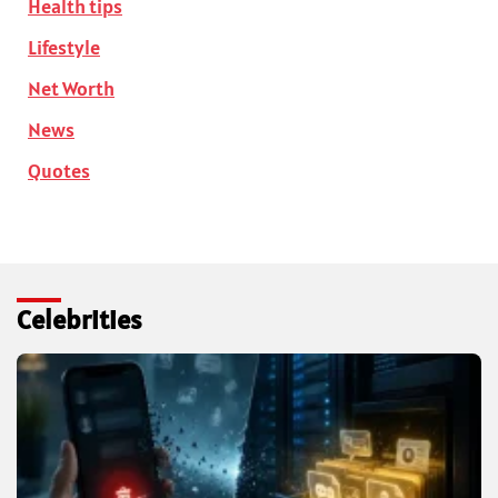
Health tips
Lifestyle
Net Worth
News
Quotes
Celebrities