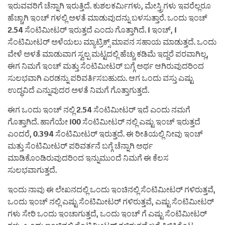
ಇರುವವರಿಗೆ ಚೆನ್ನಾಗಿ ಇರುತ್ತಿದೆ. ಕುಶಲಕರ್ಮಿಗಳು, ಮೇಸ್ತ್ರಿಗಳು ಇವರೆಲ್ಲರೂ
ಹೆಚ್ಚಾಗಿ ಇಂಚ್ ಗಳಲ್ಲಿ ಅಳತೆ ಮಾಡುವುದನ್ನು ಬಳಸುತ್ತಾರೆ. ಒಂದು ಇಂಚ್
2.54 ಸೆಂಟಿಮೀಟರ್ ಇರುತ್ತದೆ ಎಂದು ಗೊತ್ತಾಗಿದೆ. 1 ಇಂಚ್, 1
ಸೆಂಟಿಮೀಟರ್ ಅಳೆಯಲು ಮ್ಯಾಟ್ರಿಕ್ಸ್ ಮಾಪನ ಸಹಾಯ ಮಾಡುತ್ತದೆ. ಒಂದು
ವೇಳೆ ಅಳತೆ ಮಾಡುವಾಗ ಸ್ವಲ್ಪ ಮಟ್ಟದಲ್ಲಿ ಹೆಚ್ಚು ಕಡಿಮೆ ಇದ್ದರೆ ಪರವಾಗಿಲ್ಲ,
ಈಗ ನಿಮಗೆ ಇಂಚ್ ಮತ್ತು ಸೆಂಟಿಮೀಟರ್ ಬಗ್ಗೆ ಅರ್ಥ ಆಗಿರುವುದರಿಂದ
ಸುಲಭವಾಗಿ ಎರಡನ್ನು ಪರಿವರ್ತಿಸಬಹುದು. ಆಗ ಒಂದು ವಸ್ತು ಎಷ್ಟು
ಉದ್ಧವಿದೆ ಎನ್ನುವುದರ ಅಳತೆ ನಿಮಗೆ ಗೊತ್ತಾಗುತ್ತದೆ.
ಈಗ ಒಂದು ಇಂಚ್ ನಲ್ಲಿ 2.54 ಸೆಂಟಿಮೀಟರ್ ಇದೆ ಎಂದು ನಮಗೆ
ಗೊತ್ತಾಗಿದೆ. ಹಾಗೆಯೇ 100 ಸೆಂಟಿಮೀಟರ್ ನಲ್ಲಿ ಎಷ್ಟು ಇಂಚ್ ಇರುತ್ತದೆ
ಎಂದರೆ, 0.394 ಸೆಂಟಿಮೀಟರ್ ಇರುತ್ತದೆ. ಈ ರೀತಿಯಲ್ಲಿ ನೀವು ಇಂಚ್
ಮತ್ತು ಸೆಂಟಿಮೀಟರ್ ಪರಿವರ್ತನೆ ಬಗ್ಗೆ ಚೆನ್ನಾಗಿ ಅರ್ಥ
ಮಾಡಿಕೊಂಡಿರುವುದರಿಂದ ಇನ್ನುಮುಂದೆ ನಿಮಗೆ ಈ ಕೆಲಸ
ಸುಲಭವಾಗುತ್ತದೆ.
ಇಂದು ನಾವು ಈ ಲೇಖನದಲ್ಲಿ ಒಂದು ಇಂಚಿನಲ್ಲಿ ಸೆಂಟಿಮೀಟರ್ ಗಳಿರುತ್ತವೆ,
ಒಂದು ಇಂಚ್ ನಲ್ಲಿ ಎಷ್ಟು ಸೆಂಟಿಮೀಟರ್ ಗಳಿರುತ್ತವೆ, ಎಷ್ಟು ಸೆಂಟಿಮೀಟರ್
ಗಳು ಸೇರಿ ಒಂದು ಇಂಚಾಗುತ್ತದೆ, ಒಂದು ಇಂಚ್ ಗೆ ಎಷ್ಟು ಸೆಂಟಿಮೀಟರ್