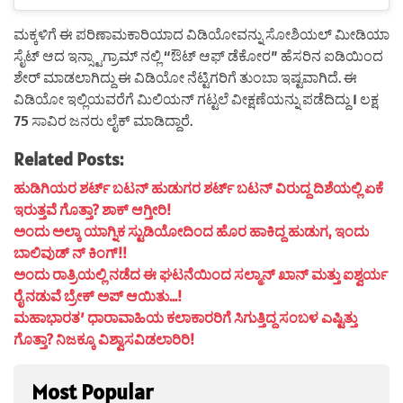
ಮಕ್ಕಳಿಗೆ ಈ ಪರಿಣಾಮಕಾರಿಯಾದ ವಿಡಿಯೋವನ್ನು ಸೋಶಿಯಲ್ ಮೀಡಿಯಾ
ಸೈಟ್ ಆದ ಇನ್ಸ್ಟಾಗ್ರಾಮ್ ನಲ್ಲಿ “ಔಟ್ ಆಫ್ ಡೆಕೋರ” ಹೆಸರಿನ ಐಡಿಯಿಂದ
ಶೇರ್ ಮಾಡಲಾಗಿದ್ದು ಈ ವಿಡಿಯೋ ನೆಟ್ಟಿಗರಿಗೆ ತುಂಬಾ ಇಷ್ಟವಾಗಿದೆ. ಈ
ವಿಡಿಯೋ ಇಲ್ಲಿಯವರೆಗೆ ಮಿಲಿಯನ್ ಗಟ್ಟಲೆ ವೀಕ್ಷಣೆಯನ್ನು ಪಡೆದಿದ್ದು 1 ಲಕ್ಷ
75 ಸಾವಿರ ಜನರು ಲೈಕ್ ಮಾಡಿದ್ದಾರೆ.
Related Posts:
ಹುಡಿಗಿಯರ ಶರ್ಟ್ ಬಟನ್ ಹುಡುಗರ ಶರ್ಟ್ ಬಟನ್ ವಿರುದ್ದ ದಿಶೆಯಲ್ಲಿ ಏಕೆ
ಇರುತ್ತವೆ ಗೊತ್ತಾ? ಶಾಕ್ ಆಗ್ತೀರಿ!
ಅಂದು ಅಲ್ಕಾ ಯಾಗ್ನಿಕ ಸ್ಟುಡಿಯೋದಿಂದ ಹೊರ ಹಾಕಿದ್ದ ಹುಡುಗ, ಇಂದು
ಬಾಲಿವುಡ್ ನ್ ಕಿಂಗ್!!
ಅಂದು ರಾತ್ರಿಯಲ್ಲಿ ನಡೆದ ಈ ಘಟನೆಯಿಂದ ಸಲ್ಮಾನ್ ಖಾನ್ ಮತ್ತು ಐಶ್ವರ್ಯ
ರೈ ನಡುವೆ ಬ್ರೇಕ್ ಅಪ್ ಆಯಿತು…!
ಮಹಾಭಾರತ’ ಧಾರಾವಾಹಿಯ ಕಲಾಕಾರರಿಗೆ ಸಿಗುತ್ತಿದ್ದ ಸಂಬಳ ಎಷ್ಟಿತ್ತು
ಗೊತ್ತಾ? ನಿಜಕ್ಕೂ ವಿಶ್ವಾಸವಿಡಲಾರಿರಿ!
Most Popular