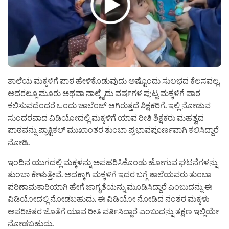
ಶಾಲೆಯ ಮಕ್ಕಳಿಗೆ ಪಾಠ ಹೇಳಿಕೊಡುವುದು ಅಷ್ಟೊಂದು ಸುಲಭದ ಕೆಲಸವಲ್ಲ.
ಅದರಲ್ಲೂ ಮೂರು ಅಥವಾ ನಾಲ್ಕೈದು ವರ್ಷಗಳ ಪುಟ್ಟ ಮಕ್ಕಳಿಗೆ ಪಾಠ
ಕಲಿಸುವದೆಂದರೆ ಒಂದು ಚಾಲೆಂಜ್ ಆಗಿರುತ್ತದೆ ಶಿಕ್ಷಕರಿಗೆ. ಇಲ್ಲಿ ನೋಡುವ
ಸುಂದರವಾದ ವಿಡಿಯೋದಲ್ಲಿ ಮಕ್ಕಳಿಗೆ ಯಾವ ರೀತಿ ಶಿಕ್ಷಕರು ಮಹತ್ವದ
ಪಾಠವನ್ನು ಪ್ರಾಕ್ಟಿಕಲ್ ಮುಖಾಂತರ ತುಂಬಾ ಪ್ರಭಾವಪೂರ್ಣವಾಗಿ ಕಲಿಸಿದ್ದಾರೆ
ನೋಡಿ.
ಇಂದಿನ ಯುಗದಲ್ಲಿ ಮಕ್ಕಳನ್ನು ಅಪಹರಿಸಿಕೊಂಡು ಹೋಗುವ ಘಟನೆಗಳನ್ನು
ತುಂಬಾ ಕೇಳುತ್ತೇವೆ. ಅದಕ್ಕಾಗಿ ಮಕ್ಕಳಿಗೆ ಇದರ ಬಗ್ಗೆ ಶಾಲೆಯವರು ತುಂಬಾ
ಪರಿಣಾಮಕಾರಿಯಾಗಿ ಹೇಗೆ ಜಾಗೃತೆಯನ್ನು ಮೂಡಿಸಿದ್ದಾರೆ ಎಂಬುದನ್ನು ಈ
ವಿಡಿಯೋದಲ್ಲಿ ನೋಡಬಹುದು. ಈ ವಿಡಿಯೋ ನೋಡಿದ ನಂತರ ಮಕ್ಕಳು
ಅಪರಿಚಿತರ ಜೊತೆಗೆ ಯಾವ ರೀತಿ ವರ್ತಿಸಿದ್ದಾರೆ ಎಂಬುದನ್ನು ತಕ್ಷಣ ಇಲ್ಲಿಯೇ
ನೋಡಬಹುದು.