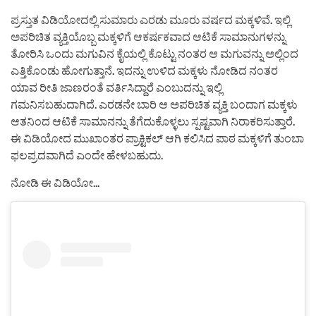
ಪ್ರಸ್ತುತ ವಿಡಿಯೋದಲ್ಲಿ ಸುಮಾರು ಎರಡು ಮೂರು ವರ್ಷದ ಮಕ್ಕಳಿವೆ. ಇಲ್ಲಿ
ಅಪರಿಚಿತ ವ್ಯಕ್ತಿಯೊಬ್ಬ ಮಕ್ಕಳಿಗೆ ಆಕರ್ಷಕವಾದ ಆಟಿಕೆ ಸಾಮಾನುಗಳನ್ನು
ತೋರಿಸಿ ಒಂದು ಮಗುವಿನ ಕೈಯಲ್ಲಿ ಕೊಟ್ಟು ನಂತರ ಆ ಮಗುವನ್ನು ಅಲ್ಲಿಂದ
ಎತ್ತಿಕೊಂಡು ಹೋಗುತ್ತಾನೆ. ಇದನ್ನು ಉಳಿದ ಮಕ್ಕಳು ನೋಡಿದ ನಂತರ
ಯಾವ ರೀತಿ ಜಾಣರಂತೆ ವರ್ತಿಸಿದ್ದಾರೆ ಎಂಬುದನ್ನು ಇಲ್ಲಿ
ಗಮನಿಸಬಹುದಾಗಿದೆ. ಎರಡನೇ ಬಾರಿ ಆ ಅಪರಿಚಿತ ವ್ಯಕ್ತಿ ಬಂದಾಗ ಮಕ್ಕಳು
ಆತನಿಂದ ಆಟಿಕೆ ಸಾಮಾನನ್ನು ತೆಗೆದುಕೊಳ್ಳಲು ಸ್ಪಷ್ಟವಾಗಿ ನಿರಾಕರಿಸುತ್ತಾರೆ.
ಈ ವಿಡಿಯೋದ ಮುಖಾಂತರ ಪ್ರಾಕ್ಟಿಕಲ್ ಆಗಿ ಕಲಿಸಿದ ಪಾಠ ಮಕ್ಕಳಿಗೆ ತುಂಬಾ
ಫಲಪ್ರದವಾಗಿದೆ ಎಂದೇ ಹೇಳಬಹುದು.
ನೋಡಿ ಈ ವಿಡಿಯೋ…