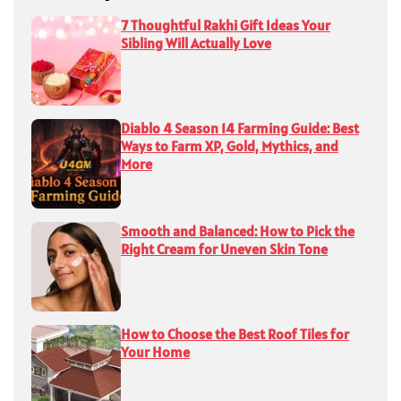
7 Thoughtful Rakhi Gift Ideas Your
Sibling Will Actually Love
Diablo 4 Season 14 Farming Guide: Best
Ways to Farm XP, Gold, Mythics, and
More
Smooth and Balanced: How to Pick the
Right Cream for Uneven Skin Tone
How to Choose the Best Roof Tiles for
Your Home