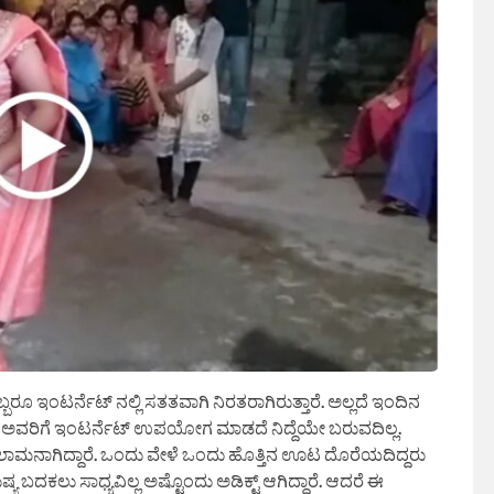
ೂ ಇಂಟರ್ನೆಟ್ ನಲ್ಲಿ ಸತತವಾಗಿ ನಿರತರಾಗಿರುತ್ತಾರೆ. ಅಲ್ಲದೆ ಇಂದಿನ
ದ್ದಾರೆ ಅವರಿಗೆ ಇಂಟರ್ನೆಟ್ ಉಪಯೋಗ ಮಾಡದೆ ನಿದ್ದೆಯೇ ಬರುವದಿಲ್ಲ.
ುಲಾಮನಾಗಿದ್ದಾರೆ. ಒಂದು ವೇಳೆ ಒಂದು ಹೊತ್ತಿನ ಊಟ ದೊರೆಯದಿದ್ದರು
ಯ ಬದಕಲು ಸಾಧ್ಯವಿಲ್ಲ ಅಷ್ಟೊಂದು ಅಡಿಕ್ಟ್ ಆಗಿದ್ದಾರೆ. ಆದರೆ ಈ