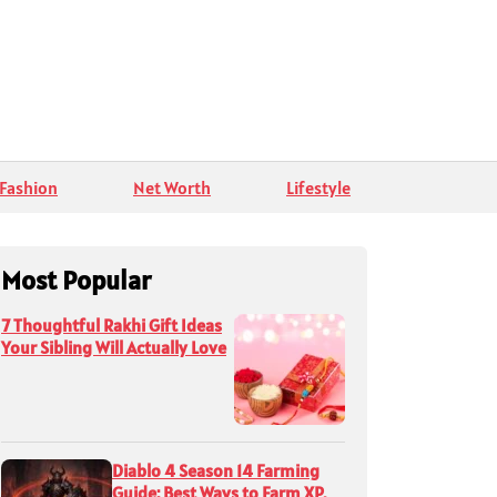
Fashion
Net Worth
Lifestyle
Most Popular
7 Thoughtful Rakhi Gift Ideas
Your Sibling Will Actually Love
Diablo 4 Season 14 Farming
Guide: Best Ways to Farm XP,