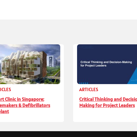
ICLES
ARTICLES
rt Clinic in Singapore:
Critical Thinking and Decisi
emakers & Defibrillators
Making for Project Leaders
lant