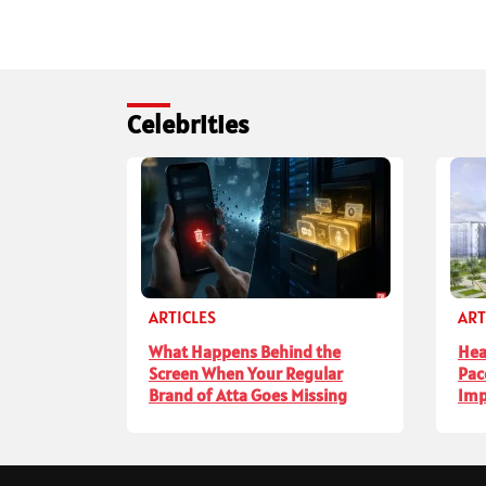
Celebrities
ARTICLES
ART
What Happens Behind the
Hea
Screen When Your Regular
Pac
Brand of Atta Goes Missing
Imp