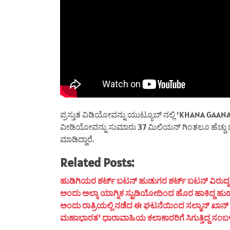
ಪ್ರಸ್ತುತ ವಿಡಿಯೋವನ್ನು ಯುಟ್ಯೂಬ್ ನಲ್ಲಿ ‘KHANA GA
ವೀಡಿಯೋವನ್ನು ಸುಮಾರು 37 ಮಿಲಿಯನ್ ಗಿಂತಲೂ ಹೆಚ್ಚು ಜನರು ವ
ಮಾಡಿದ್ದಾರೆ.
Related Posts:
ಹುಡಿಗಿಯರ ಶರ್ಟ್ ಬಟನ್ ಹುಡುಗರ ಶರ್ಟ್ ಬಟನ್ ವಿರುದ್ದ ದಿಶೆ
ಅಂದು ಅಲ್ಕಾ ಯಾಗ್ನಿಕ ಸ್ಟುಡಿಯೋದಿಂದ ಹೊರ ಹಾಕಿದ್ದ ಹುಡ
ಅಂದು ರಾತ್ರಿಯಲ್ಲಿ ನಡೆದ ಈ ಘಟನೆಯಿಂದ ಸಲ್ಮಾನ್ ಖಾನ್ ಮ
ಮಹಾಭಾರತ’ ಧಾರಾವಾಹಿಯ ಕಲಾಕಾರರಿಗೆ ಸಿಗುತ್ತಿದ್ದ ಸಂಬಳ ಎಷ್