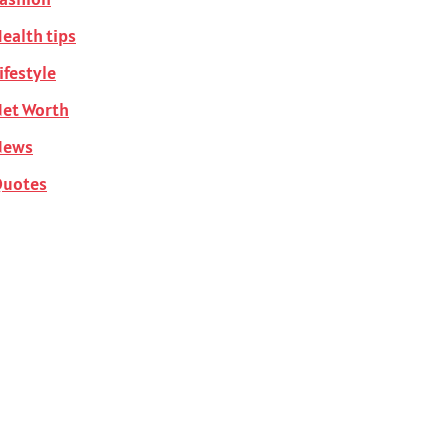
ealth tips
ifestyle
et Worth
News
Quotes