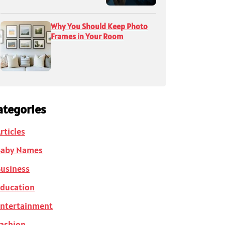
Why You Should Keep Photo
Frames in Your Room
ategories
rticles
Baby Names
usiness
ducation
ntertainment
ashion