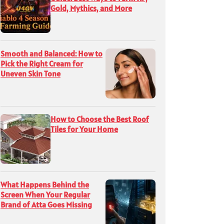
Gold, Mythics, and More
Smooth and Balanced: How to
Pick the Right Cream for
Uneven Skin Tone
How to Choose the Best Roof
Tiles for Your Home
What Happens Behind the
Screen When Your Regular
Brand of Atta Goes Missing