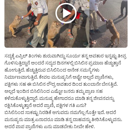
ಸದ್ಯಕ್ಕೆ ಏಪ್ರಿಲ್ ತಿಂಗಳು ಶುರುವಾಗಿದ್ದು ಸೂರ್ಯ ತನ್ನ ಅವತಾರ ಇನ್ನಷ್ಟು ತೀವ್ರ
ಗೊಳಿಸುತ್ತಿದ್ದಾನೆ ಅಂದರೆ ಸದ್ಯದ ದಿನಗಳಲ್ಲಿ ಬಿಸಿಲಿನ ಪ್ರಮಾಣ ಹೆಚ್ಚುತ್ತಾನೆ
ಹೋಗುತ್ತಿದೆ. ಹೆಚ್ಚುತ್ತಿರುವ ಬಿಸಿಲಿನಿಂದ ಅನೇಕ ಸಮಸ್ಯೆಗಳು
ನಿರ್ಮಾಣವಾಗುತ್ತಿವೆ. ಕೇವಲ ಮನುಷ್ಯನಿಗೆ ಅಷ್ಟೇ ಅಲ್ಲದೆ ಪ್ರಾಣಿಗಳು,
ಪಕ್ಷಿಗಳು ಸಹ ಈ ಬಿಸಿಲಿನ ರೌದ್ರ ಅವತಾರ ದಿಂದ ತುಂಬಾನೇ ಬೇಸತ್ತಿವೆ.
ಅಲ್ಲದೆ ಇಂದಿನ ಬಿಸಿಲಿನಿಂದ ಎಷ್ಟೋ ಜನರು ತಮ್ಮ ಪ್ರಾಣ ಸಹ
ಕಳೆದುಕೊಳ್ಳುತ್ತಿದ್ದಾರೆ. ಮನುಷ್ಯ ಹೇಗಾದರೂ ಮಾಡಿ ತನ್ನ ಜೀವನವನ್ನು
ರಕ್ಷಿಸಿಕೊಳ್ಳುತ್ತಾನೆ ಆದರೆ ಪ್ರಾಣಿ, ಪಕ್ಷಿಗಳ ಗತಿ ಏನು?
ಬಿಸಿಲಿನಿಂದ ಸಾಕಷ್ಟು ನಿರಡಿಕೆ ಆಗುವದು ನಮಗೆಲ್ಲ ಗೊತ್ತೇ ಇದೆ. ಆದರೆ
ಮನುಷ್ಯನು ಮಾತ್ರ ಏನಾದರೂ ಮಾಡಿ ತನ್ನ ದಾಹವನ್ನು ತೀರಿಸಿಕೊಳ್ಳುವನು.
ಆದರೆ ಪಾಪ ಪ್ರಾಣಿಗಳು ಏನು ಮಾಡಬೇಕು ನೀವೇ ಹೇಳಿ.