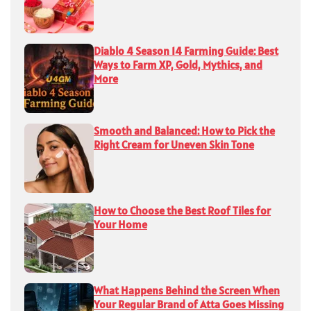
Diablo 4 Season 14 Farming Guide: Best
Ways to Farm XP, Gold, Mythics, and
More
Smooth and Balanced: How to Pick the
Right Cream for Uneven Skin Tone
How to Choose the Best Roof Tiles for
Your Home
What Happens Behind the Screen When
Your Regular Brand of Atta Goes Missing