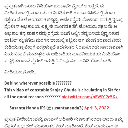
ಪ್ರಸ್ತುತವಾಗಿ ಒಂದು ವಿಡಿಯೋ ತುಂಬಾನೇ ವೈರಲ್ ಆಗುತ್ತಿದೆ. ಈ
ವೀಡಿಯೋದಲ್ಲಿ ಒಂದು ಮಂಗ ನಿರಡಿಕೆ ಆಗಿ ತುಂಬಾ ಬಿಸಿಲಿನಲ್ಲಿ ಬೆಂದು
ರಸ್ತೆಯ ಮೇಲೆ ಅಂಗಾತಾಗಿ ಬಿದ್ದಿತ್ತು. ಅದೇ ರಸ್ತೆಯ ಮೇಲಿಂದ ಸಾಗುತ್ತಿದ್ದ ಒಬ್ಬ
ಪೊಲೀಸ್ ಅಧಿಕಾರಿಯ ಲಕ್ಷ್ಯ ಈ ಮಂಗನ ಕಡೆಗೆ ಹೋಯಿತು ತಕ್ಷಣವೇ ಆ
ಅಧಿಕಾರಿ ತನ್ನ ವಾಹನವನ್ನು ರಸ್ತೆಯ ಬದಿಗೆ ನಿಲ್ಲಿಸಿ ತನ್ನ ಬಳಿಯಲ್ಲಿದ್ದ ನೀರಿನ
ಬಾಟಲ್ ನ್ನು ತಗೆದು ಮಂಗನ ಬಾಯಲ್ಲಿ ಇಟ್ಟನು ಆಗ ಮಂಗ ತಂಪಾದ ನೀರು
ಕುಡಿಯುತ್ತಾ ಮೆಲ್ಲಗೆ ಎದ್ದೇಳುತ್ತದೆ ತದನಂತರ ನಿಂತುಕೊಂಡು ಸಾವಕಾಶವಾಗಿ
ನೀರು ಸೇವನೆ ಮಾಡುತ್ತದೆ. ಈ ಅಧಿಕಾರಿಯ ಮಾನವೀಯತೆಯ ವೀಡಿಯೋ
ಸದ್ಯಕ್ಕೆ ತುಂಬಾನೆ ವೈರಲ್ ಆಗುತ್ತಿದೆ. ನೀವು ಸಹ ಈ ವಿಡಿಯೋ ನೋಡಿ.
ವೀಡಿಯೋ ನೋಡಿ..
Be kind wherever possible ????????
This video of constable Sanjay Ghude is circulating in SM for
all the good reasons ????????
pic.twitter.com/oEWFC2c5Kx
— Susanta Nanda IFS (@susantananda3)
April 3, 2022
ಪ್ರಸ್ತುತ ವೀಡಿಯೋವನ್ನು ಐಎಎಸ್ ಅಧಿಕಾರಿ ಸುಶಾಂತ್ ನಂದಾ ಅವರು ತಮ್ಮ
ಟ್ವಿಟ್ಟರ್ ಹ್ಯಾಂಡಲ್ ಮುಖಾಂತರ ಶೇರ್ ಮಾಡಿದ್ದಾರೆ. ಶೇರ್ ಮಾಡುವಾಗ ಈ