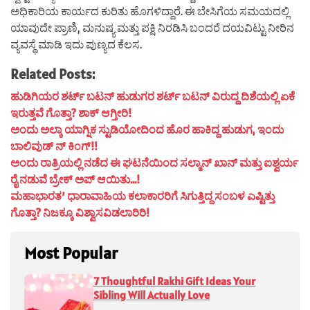
ಅಧಿಕಾರಿಯ ಕಾರ್ಯದ ಕುರಿತು ಹೊಗಳಿದ್ದಾರೆ. ಈ ಬೇಸಿಗೆಯ ಸಮಯದಲ್ಲಿ
ಯಾವುದೇ ಪ್ರಾಣಿ, ಮನುಷ್ಯ ಮತ್ತು ಪಕ್ಷಿ ನಿರಡಿಸಿ ಬಂದರೆ ದಯವಿಟ್ಟು ನೀರಿನ
ವ್ಯವಸ್ಥೆ ಮಾಡಿ ಇದು ಪುಣ್ಯದ ಕೆಲಸ.
Related Posts:
ಹುಡಿಗಿಯರ ಶರ್ಟ್ ಬಟನ್ ಹುಡುಗರ ಶರ್ಟ್ ಬಟನ್ ವಿರುದ್ದ ದಿಶೆಯಲ್ಲಿ ಏಕೆ
ಇರುತ್ತವೆ ಗೊತ್ತಾ? ಶಾಕ್ ಆಗ್ತೀರಿ!
ಅಂದು ಅಲ್ಕಾ ಯಾಗ್ನಿಕ ಸ್ಟುಡಿಯೋದಿಂದ ಹೊರ ಹಾಕಿದ್ದ ಹುಡುಗ, ಇಂದು
ಬಾಲಿವುಡ್ ನ್ ಕಿಂಗ್!!
ಅಂದು ರಾತ್ರಿಯಲ್ಲಿ ನಡೆದ ಈ ಘಟನೆಯಿಂದ ಸಲ್ಮಾನ್ ಖಾನ್ ಮತ್ತು ಐಶ್ವರ್ಯ
ರೈ ನಡುವೆ ಬ್ರೇಕ್ ಅಪ್ ಆಯಿತು…!
ಮಹಾಭಾರತ’ ಧಾರಾವಾಹಿಯ ಕಲಾಕಾರರಿಗೆ ಸಿಗುತ್ತಿದ್ದ ಸಂಬಳ ಎಷ್ಟಿತ್ತು
ಗೊತ್ತಾ? ನಿಜಕ್ಕೂ ವಿಶ್ವಾಸವಿಡಲಾರಿರಿ!
Most Popular
7 Thoughtful Rakhi Gift Ideas Your
Sibling Will Actually Love