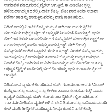
ಸಾಮಾಜಿಕ ಮಾಧ್ಯಮದಲ್ಲಿ ವೈರಲ್ ಆಗುತ್ತಿದೆ. ಈ ವಿಡಿಯೋ ಸ್ವಲ್ಪ
ಹಳೆಯದಾಗಿದ್ದು ಇದರಲ್ಲಿ ವಿರಾಟ್ ಕೊಹ್ಲಿ ‘ಜೋ ವಾದ ಕಿಯಾ ನಿಭಾನಾ
ಪಡೆಗಾ’ ಹಾಡನ್ನು ಹಾಡುತ್ತಿರುವದನ್ನು ನಾವು ಕಾಣಬಹುದು.
ವಿಡಿಯೋದಲ್ಲಿ ವಿರಾಟ್ ಕೊಹ್ಲಿಯನ್ನು ನೋಡಿದಾಗ ಅವರು ಕ್ರಿಕೆಟ್
ಮಂಡಳಿಯ ಅಧಿಕೃತ ಬ್ಲೇಜರ್ ಅನ್ನು ಧರಿಸಿರುವಂತೆ ತೋರುತ್ತದೆ. ಇದರ
ಮೇಲಿಂದ ತಿಳಿದು ಬರುವದೇನೆಂದರೆ ಕೊಹ್ಲಿ ಕ್ರಿಕೆಟ್ ಸಂಬಂಧಿತ ಗ್ಯಾಕ್ವದೋ
ಸಮಾರಂಭದಲ್ಲಿ ಹಾಡೊಂದನ್ನು ಹಾಡುತ್ತಿದ್ದಾರೆ. ವೇದಿಕೆಯಲ್ಲಿ
ಕೊಹ್ಲಿಯವರೊಂದಿಗೆ ಒಬ್ಬಮಹಿಳೆಯೂ ಇದ್ದಾರೆ. ವಿರಾಟ್ ಕೊಹ್ಲಿ ಹಾಡನ್ನು
ಹಾಡುವುದನ್ನು ನೋಡುವುದು ತುಂಬಾ ವಿಭಿನ್ನ ಮತ್ತು ಅದ್ಭುತ ಅನುಭವ.
ವಿರಾಟ್ ಕೊಹ್ಲಿ ಹಾಡಿರುವ ಈ ವಿಡಿಯೋವನ್ನು ಹರ್ಷ್ ಗೋಯೆಂಕಾ ತಮ್ಮ
ಅಧಿಕೃತ ಟ್ವಿಟ್ಟರ್ ಖಾತೆಯಲ್ಲಿ ಹಂಚಿಕೊಂಡಿದ್ದು, ಇದು ತುಂಬಾನೇ ವೈರಲ್
ಆಗುತ್ತಿದೆ.
ವಿಡಿಯೋವನ್ನು ಹಂಚಿಕೊಂಡಿರುವ ಹರ್ಷ್ ಗೋಯೆಂಕಾ ಅವರು ‘ವಿರಾಟ್
ಕೊಹ್ಲಿ ಹಾಡನ್ನು ಹಾಡುವುದನ್ನು ಕೇಳಲು ತುಂಬಾ ಸಂತಸವಾಗುತ್ತೆ’ ಎಂದು
ಕ್ಯಾಪ್ಶನ್ ಬರೆದಿದ್ದಾರೆ. ಹರ್ಷ್ ಗೋಯೆಂಕಾ ಟ್ವಿಟರ್‌ನಲ್ಲಿ ಹಂಚಿಕೊಂಡ
ನಂತರವೇ ವೀಡಿಯೊ ವೈರಲ್ ಆಗಿದೆ. ಈ ವಿಡಿಯೋವನ್ನು ಸಾವಿರಾರು ಮಂದಿ
ಶೇರ್ ಮಾಡಿ ರೀಟ್ವೀಟ್ ಮಾಡಿದ್ದಾರೆ. ನೀವೂ ಕೂಡ ವಿರಾಟ್ ಕೊಹ್ಲಿ