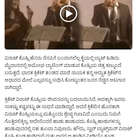
ವಿರಾಟ್ ಕೊಹ್ಲಿ ಹೆಸರು ನೆನಪಿಗೆ ಬಂದಾಗಲೆಲ್ಲ ಕೈಯಲ್ಲಿ ಬ್ಯಾಟ್ ಹಿಡಿದು
ಮೈದಾನದಲ್ಲಿ ಅಮೋಘ ಬ್ಯಾಟಿಂಗ್ ಮಾಡುವ ಕೊಹ್ಲಿಯ ಚಿತ್ರ ಕಣ್ಮುಂದೆ
ಬರುತ್ತದೆ. ಭಾರತ ಕ್ರಿಕೆಟ್ ತಂಡದ ಮಾಜಿ ನಾಯಕ ತನ್ನ ಅದ್ಭುತ ಕ್ರಿಕೆಟ್‌ನ
ಆಧಾರದ ಮೇಲೆ ಎಲ್ಲವನ್ನೂ ಸಾಧಿಸಿ ಕೋಟ್ಯಂತರ ಜನರ ನೆಚ್ಚಿನ ಆಟಗಾರ
ರಾಗಿದ್ದಾರೆ.
ಕ್ರಿಕೆಟ್ ವಿರಾಟ್ ಕೊಹ್ಲಿಯ ಜೀವನವನ್ನು ಬದಲಾಯಿಸಿದೆ. ಅದಕ್ಕಾಗಿ ಇವರು
ಸಾಕಷ್ಟು ಕಷ್ಟಪಟ್ಟು ಈ ಸಾಧನೆ ಮಾಡಿದ್ದಾರೆ. ಆದರೆ ಕ್ರಿಕೆಟಿನ ಹೊರತಾಗಿ
ವಿರಾಟ್ ಕೊಹ್ಲಿಯಲ್ಲೂ ಮತ್ತೊಂದು ಶ್ರೇಷ್ಠ ಗುಣವಿದೆ ಎಂಬುದು ನಿಮಗೆ
ಗೊತ್ತಿರಲಿಕ್ಕಿಲ್ಲ. ಅದೇನೆಂದರೆ ಹಾಡು ಹಾಡುವದು. ಕೊಹ್ಲಿ ಹಾಡುಗಳನ್ನು
ಹಾಡುವುದರಲ್ಲಿ ಸಹ ತುಂಬಾ ನಿಪುಣರು. ಹೌದು, ಸ್ಟಾರ್ ಬ್ಯಾಟ್ಸ್‌ಮನ್ ವಿರಾಟ್
ಕೊಹ್ಲಿ ಕೂಡ ಹಾಡಿದ್ದಾರೆ ಮತ್ತು ಅವರ ಆ ಹಾಡಿನ ವೀಡಿಯೊ ಕೂಡ