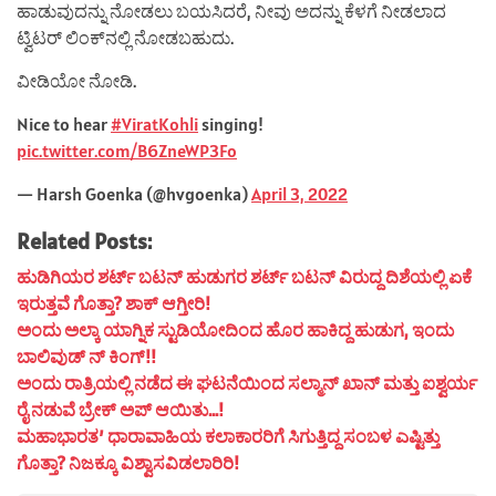
ಹಾಡುವುದನ್ನು ನೋಡಲು ಬಯಸಿದರೆ, ನೀವು ಅದನ್ನು ಕೆಳಗೆ ನೀಡಲಾದ
ಟ್ವಿಟರ್ ಲಿಂಕ್‌ನಲ್ಲಿ ನೋಡಬಹುದು.
ವೀಡಿಯೋ ನೋಡಿ.
Nice to hear
#ViratKohli
singing!
pic.twitter.com/B6ZneWP3Fo
— Harsh Goenka (@hvgoenka)
April 3, 2022
Related Posts:
ಹುಡಿಗಿಯರ ಶರ್ಟ್ ಬಟನ್ ಹುಡುಗರ ಶರ್ಟ್ ಬಟನ್ ವಿರುದ್ದ ದಿಶೆಯಲ್ಲಿ ಏಕೆ
ಇರುತ್ತವೆ ಗೊತ್ತಾ? ಶಾಕ್ ಆಗ್ತೀರಿ!
ಅಂದು ಅಲ್ಕಾ ಯಾಗ್ನಿಕ ಸ್ಟುಡಿಯೋದಿಂದ ಹೊರ ಹಾಕಿದ್ದ ಹುಡುಗ, ಇಂದು
ಬಾಲಿವುಡ್ ನ್ ಕಿಂಗ್!!
ಅಂದು ರಾತ್ರಿಯಲ್ಲಿ ನಡೆದ ಈ ಘಟನೆಯಿಂದ ಸಲ್ಮಾನ್ ಖಾನ್ ಮತ್ತು ಐಶ್ವರ್ಯ
ರೈ ನಡುವೆ ಬ್ರೇಕ್ ಅಪ್ ಆಯಿತು…!
ಮಹಾಭಾರತ’ ಧಾರಾವಾಹಿಯ ಕಲಾಕಾರರಿಗೆ ಸಿಗುತ್ತಿದ್ದ ಸಂಬಳ ಎಷ್ಟಿತ್ತು
ಗೊತ್ತಾ? ನಿಜಕ್ಕೂ ವಿಶ್ವಾಸವಿಡಲಾರಿರಿ!