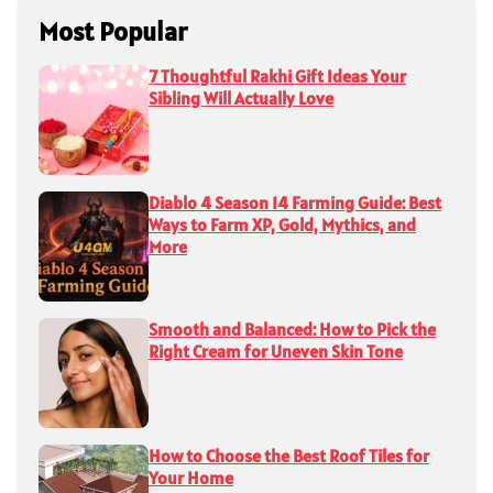
Most Popular
7 Thoughtful Rakhi Gift Ideas Your
Sibling Will Actually Love
Diablo 4 Season 14 Farming Guide: Best
Ways to Farm XP, Gold, Mythics, and
More
Smooth and Balanced: How to Pick the
Right Cream for Uneven Skin Tone
How to Choose the Best Roof Tiles for
Your Home