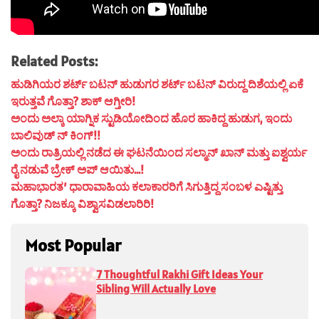
Related Posts:
ಹುಡಿಗಿಯರ ಶರ್ಟ್ ಬಟನ್ ಹುಡುಗರ ಶರ್ಟ್ ಬಟನ್ ವಿರುದ್ದ ದಿಶೆಯಲ್ಲಿ ಏಕೆ
ಇರುತ್ತವೆ ಗೊತ್ತಾ? ಶಾಕ್ ಆಗ್ತೀರಿ!
ಅಂದು ಅಲ್ಕಾ ಯಾಗ್ನಿಕ ಸ್ಟುಡಿಯೋದಿಂದ ಹೊರ ಹಾಕಿದ್ದ ಹುಡುಗ, ಇಂದು
ಬಾಲಿವುಡ್ ನ್ ಕಿಂಗ್!!
ಅಂದು ರಾತ್ರಿಯಲ್ಲಿ ನಡೆದ ಈ ಘಟನೆಯಿಂದ ಸಲ್ಮಾನ್ ಖಾನ್ ಮತ್ತು ಐಶ್ವರ್ಯ
ರೈ ನಡುವೆ ಬ್ರೇಕ್ ಅಪ್ ಆಯಿತು…!
ಮಹಾಭಾರತ’ ಧಾರಾವಾಹಿಯ ಕಲಾಕಾರರಿಗೆ ಸಿಗುತ್ತಿದ್ದ ಸಂಬಳ ಎಷ್ಟಿತ್ತು
ಗೊತ್ತಾ? ನಿಜಕ್ಕೂ ವಿಶ್ವಾಸವಿಡಲಾರಿರಿ!
Most Popular
7 Thoughtful Rakhi Gift Ideas Your
Sibling Will Actually Love