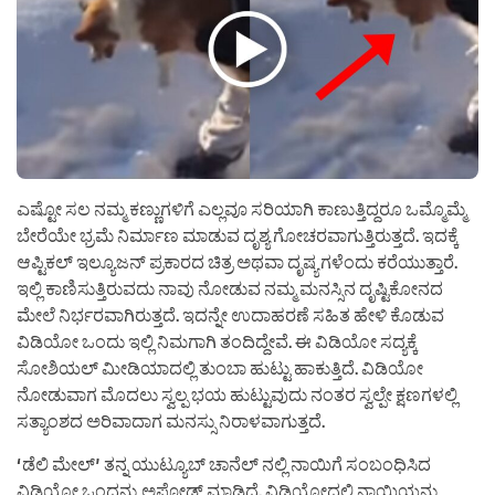
ಎಷ್ಟೋ ಸಲ ನಮ್ಮ ಕಣ್ಣುಗಳಿಗೆ ಎಲ್ಲವೂ ಸರಿಯಾಗಿ ಕಾಣುತ್ತಿದ್ದರೂ ಒಮ್ಮೊಮ್ಮೆ
ಬೇರೆಯೇ ಭ್ರಮೆ ನಿರ್ಮಾಣ ಮಾಡುವ ದೃಶ್ಯ ಗೋಚರವಾಗುತ್ತಿರುತ್ತದೆ. ಇದಕ್ಕೆ
ಆಪ್ಟಿಕಲ್ ಇಲ್ಯೂಜನ್ ಪ್ರಕಾರದ ಚಿತ್ರ ಅಥವಾ ದೃಷ್ಯಗಳೆಂದು ಕರೆಯುತ್ತಾರೆ.
ಇಲ್ಲಿ ಕಾಣಿಸುತ್ತಿರುವದು ನಾವು ನೋಡುವ ನಮ್ಮ ಮನಸ್ಸಿನ ದೃಷ್ಟಿಕೋನದ
ಮೇಲೆ ನಿರ್ಭರವಾಗಿರುತ್ತದೆ. ಇದನ್ನೇ ಉದಾಹರಣೆ ಸಹಿತ ಹೇಳಿ ಕೊಡುವ
ವಿಡಿಯೋ ಒಂದು ಇಲ್ಲಿ ನಿಮಗಾಗಿ ತಂದಿದ್ದೇವೆ. ಈ ವಿಡಿಯೋ ಸದ್ಯಕ್ಕೆ
ಸೋಶಿಯಲ್ ಮೀಡಿಯಾದಲ್ಲಿ ತುಂಬಾ ಹುಟ್ಟು ಹಾಕುತ್ತಿದೆ. ವಿಡಿಯೋ
ನೋಡುವಾಗ ಮೊದಲು ಸ್ವಲ್ಪ ಭಯ ಹುಟ್ಟುವುದು ನಂತರ ಸ್ವಲ್ಪೇ ಕ್ಷಣಗಳಲ್ಲಿ
ಸತ್ಯಾಂಶದ ಅರಿವಾದಾಗ ಮನಸ್ಸು ನಿರಾಳವಾಗುತ್ತದೆ.
‘ಡೆಲಿ ಮೇಲ್’ ತನ್ನ ಯುಟ್ಯೂಬ್ ಚಾನೆಲ್ ನಲ್ಲಿ ನಾಯಿಗೆ ಸಂಬಂಧಿಸಿದ
ವಿಡಿಯೋ ಒಂದನ್ನು ಅಪ್ಲೋಡ್ ಮಾಡಿದೆ. ವಿಡಿಯೋದಲ್ಲಿ ನಾಯಿಯನ್ನು