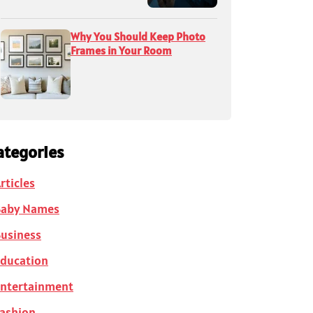
Why You Should Keep Photo
Frames in Your Room
ategories
rticles
Baby Names
usiness
ducation
ntertainment
ashion