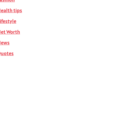
ealth tips
ifestyle
et Worth
News
Quotes