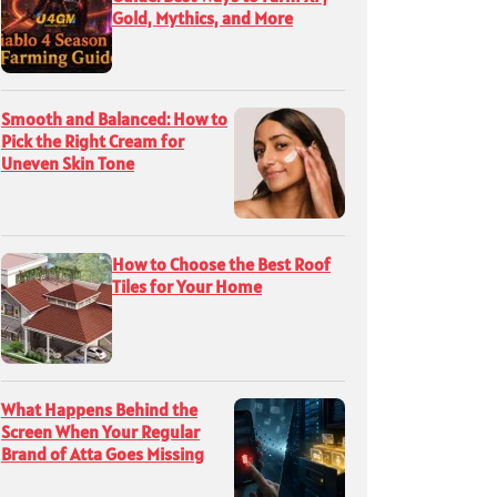
Gold, Mythics, and More
Smooth and Balanced: How to
Pick the Right Cream for
Uneven Skin Tone
How to Choose the Best Roof
Tiles for Your Home
What Happens Behind the
Screen When Your Regular
Brand of Atta Goes Missing