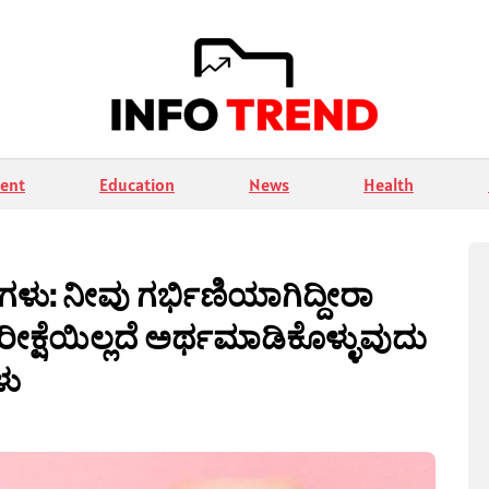
ent
Education
News
Health
ಳು: ನೀವು ಗರ್ಭಿಣಿಯಾಗಿದ್ದೀರಾ
ಕ್ಷೆಯಿಲ್ಲದೆ ಅರ್ಥಮಾಡಿಕೊಳ್ಳುವುದು
ಳು