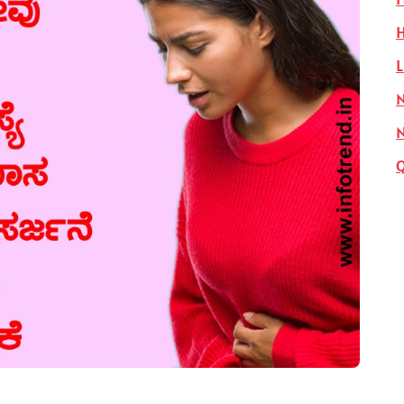
H
L
N