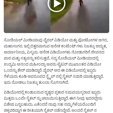
ಸೋಶಿಯಲ್ ಮೀಡಿಯಾವು ವೈರಲ್ ವಿಡಿಯೋ ಮತ್ತು ಫೋಟೋಗಳ ಆಗರ,
ಮಹಾಸಾಗರ. ಇಲ್ಲಿ ಬಿತ್ತರವಾಗುವ ಅನೇಕ ಕಂಟೆಂಟ್ ಗಳು ನಿಜಕ್ಕೂ ಅದ್ಭುತ,
ಅವರ್ಣನೀಯ, ವಿಸ್ಮಯ. ಅನೇಕ ವಿಡಿಯೋಗಳು ನೋಡುಗರಿಗೆ ಜೀವನದ
ಪಾಠ ಮತ್ತು ಸತ್ಯವನ್ನು ಕಲಿಸುತ್ತವೆ. ಸದ್ಯ ಸೋಶಿಯಲ್ ಮೀಡಿಯಾದಲ್ಲಿ
ಉದ್ಯಮಿ ಆನಂದ ಮಹೀಂದ್ರಾ ಅವರು ಟ್ವಿಟರ್ ಮುಖಾಂತರ ವಿಡಿಯೋ
ಒಂದನ್ನು ಶೇರ್ ಮಾಡಿದ್ದಾರೆ. ವೈರಲ್ ಆದ ಈ ವಿಡಿಯೋದಲ್ಲಿ ಇಬ್ಬರು
ಗೆಳೆಯರು ಕೂಡಿ ಅಪರೂಪದ ಸ್ಟೈಲ್ ನಲ್ಲಿ ಸೈಕಲ್ ಸವಾರಿ ಮಾಡುತ್ತಿದ್ದಾರೆ.
ಇದು ನೋಡಲು ನಿಜಕ್ಕೂ ತುಂಬಾ ಸೊಗಸಾಗಿದೆ.
ವಿಡಿಯೋದಲ್ಲಿ ಕಂಡುಬರುವ ದೃಶ್ಯದ ಪ್ರಕಾರ ಸಮವಯಸ್ಕರಾದ ಇಬ್ಬರು
ಮಿತ್ರರು ಒಂದೇ ಸೈಕಲ್ ನ್ನು ಚಲಾಯಿಸುತ್ತಿದ್ದಾರೆ. ಈಗ ನೀವು ಇದರಲ್ಲೇನು
ವಿಶೇಷ ಎನ್ನಬಹುದು. ಏಕೆಂದರೆ ನಾವು ಸಹ ನಮ್ಮ ಗೆಳೆಯರೊಂದಿಗೆ
ಚಿಕ್ಕವರಿದ್ದಾಗ ಈ ರೀತಿಯಾಗಿ ಸೈಕಲ್ ನಡೆಸಿದ್ದೇವೆ. ಅಂದರೆ ಸೈಕಲ್ ನ