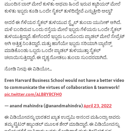
ಮುಂದಿನ ಬಾರ್ ಮೇಲೆ ಕುಳಿತು ಅಥವಾ ಹಿಂದೆ ಇರುವ ಕ್ಯಾರಿಯರ್ ಮೇಲೆ
ಕುಳಿತು ಇಬ್ಬರು ಕೂಡಿ ಒಂದೇ ಸೈಕಲ್ ತುಳಿದಿದ್ದೇವೆ ಎನ್ನುತ್ತೀರಿ ಅಲ್ವಾ?
ಆದರೆ ಈ ಗೆಳೆಯರ ಸೈಕಲ್ ತುಳಿಯುವ ಸ್ಟೈಲ್ ತುಂಬಾ ಯುನೀಕ್ ಆಗಿದೆ.
ಮಳೆ ಬಂದಿರುವ ಒಂದು ರಸ್ತೆಯ ಮೇಲೆ ಇಬ್ಬರು ಗೆಳೆಯರು ಒಂದೇ ಸೈಕಲ್
ತುಳಿಯುತ್ತಿದ್ದಾರೆ. ಹೇಗೆಂದರೆ ಇಬ್ಬರು ಒಂದೊಂದು ಪ್ಯಾಡಲ್ ಮೇಲೆ ಸೇಪ್ರೆಟ್
ಆಗಿ ಅತ್ತಿತ್ತ ನಿಂತಿದ್ದಾರೆ. ಮತ್ತು ಹಾಗೆಯೇ ಇಬ್ಬರು ಸರಿಯಾಗಿ ಬ್ಯಾಲೆನ್ಸ್
ಮಾಡಿಕೊಂಡು ಒಬ್ಬರು ಒಂದೇ ಪ್ಯಾಡಲ್ ತುಳಿಯುತ್ತಾ ಸೈಕಲ್
ಚಲಾಯಿಸುತ್ತಿದ್ದಾರೆ. ಈ ದೃಶ್ಯ ನೋಡಲು ತುಂಬಾ ಸುಂದರವಾಗಿದೆ.
ನೋಡಿ ನೀವು ಈ ವಿಡಿಯೋ…
Even Harvard Business School would not have a better video
to communicate the virtues of collaboration & teamwork!
pic.twitter.com/ALBRYRCFN0
— anand mahindra (@anandmahindra)
April 23, 2022
ಈ ವಿಡಿಯೋವನ್ನು ಭಾರತದ ಖ್ಯಾತ ಉದ್ಯಮಿ ಆನಂದ ಮಹಿಂದ್ರಾ ಅವರು
ತಮ್ಮ ಟ್ವಿಟರ್ ಹ್ಯಾಂಡಲ್ ಮೂಲಕ ಶೇರ್ ಮಾಡಿದ್ದಾರೆ. ಈ ವಿಡಿಯೋವನ್ನು
ಇಲ್ಲಿಯವರೆಗೆ ಸಾವಿರಾರು ಜನರು ನೋಡಿದ್ದಾರೆ ಮತ್ತು ರೀಟ್ವೀಟ್ ಸಹ