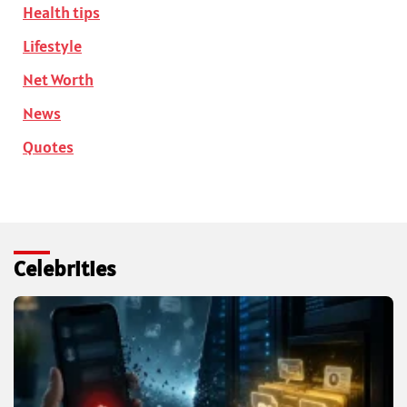
Health tips
Lifestyle
Net Worth
News
Quotes
Celebrities