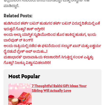
ಮಾಡಿದ್ದಾರೆ.
Related Posts:
ಹುಡಿಗಿಯರ ಶರ್ಟ್ ಬಟನ್ ಹುಡುಗರ ಶರ್ಟ್ ಬಟನ್ ವಿರುದ್ದ ದಿಶೆಯಲ್ಲಿ ಏಕೆ
ಇರುತ್ತವೆ ಗೊತ್ತಾ? ಶಾಕ್ ಆಗ್ತೀರಿ!
ಅಂದು ಅಲ್ಕಾ ಯಾಗ್ನಿಕ ಸ್ಟುಡಿಯೋದಿಂದ ಹೊರ ಹಾಕಿದ್ದ ಹುಡುಗ, ಇಂದು
ಬಾಲಿವುಡ್ ನ್ ಕಿಂಗ್!!
ಅಂದು ರಾತ್ರಿಯಲ್ಲಿ ನಡೆದ ಈ ಘಟನೆಯಿಂದ ಸಲ್ಮಾನ್ ಖಾನ್ ಮತ್ತು ಐಶ್ವರ್ಯ
ರೈ ನಡುವೆ ಬ್ರೇಕ್ ಅಪ್ ಆಯಿತು…!
ಮಹಾಭಾರತ’ ಧಾರಾವಾಹಿಯ ಕಲಾಕಾರರಿಗೆ ಸಿಗುತ್ತಿದ್ದ ಸಂಬಳ ಎಷ್ಟಿತ್ತು
ಗೊತ್ತಾ? ನಿಜಕ್ಕೂ ವಿಶ್ವಾಸವಿಡಲಾರಿರಿ!
Most Popular
7 Thoughtful Rakhi Gift Ideas Your
Sibling Will Actually Love