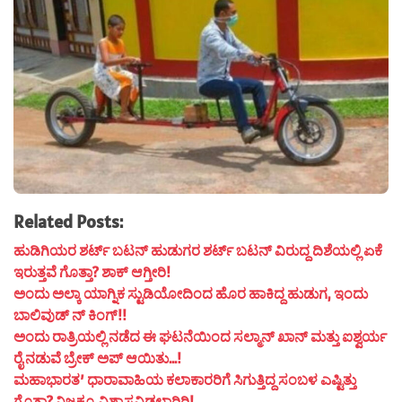
Related Posts:
ಹುಡಿಗಿಯರ ಶರ್ಟ್ ಬಟನ್ ಹುಡುಗರ ಶರ್ಟ್ ಬಟನ್ ವಿರುದ್ದ ದಿಶೆಯಲ್ಲಿ ಏಕೆ
ಇರುತ್ತವೆ ಗೊತ್ತಾ? ಶಾಕ್ ಆಗ್ತೀರಿ!
ಅಂದು ಅಲ್ಕಾ ಯಾಗ್ನಿಕ ಸ್ಟುಡಿಯೋದಿಂದ ಹೊರ ಹಾಕಿದ್ದ ಹುಡುಗ, ಇಂದು
ಬಾಲಿವುಡ್ ನ್ ಕಿಂಗ್!!
ಅಂದು ರಾತ್ರಿಯಲ್ಲಿ ನಡೆದ ಈ ಘಟನೆಯಿಂದ ಸಲ್ಮಾನ್ ಖಾನ್ ಮತ್ತು ಐಶ್ವರ್ಯ
ರೈ ನಡುವೆ ಬ್ರೇಕ್ ಅಪ್ ಆಯಿತು…!
ಮಹಾಭಾರತ’ ಧಾರಾವಾಹಿಯ ಕಲಾಕಾರರಿಗೆ ಸಿಗುತ್ತಿದ್ದ ಸಂಬಳ ಎಷ್ಟಿತ್ತು
ಗೊತ್ತಾ? ನಿಜಕ್ಕೂ ವಿಶ್ವಾಸವಿಡಲಾರಿರಿ!