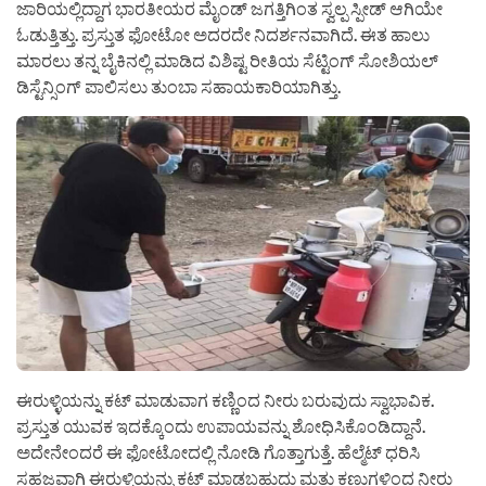
ಜಾರಿಯಲ್ಲಿದ್ದಾಗ ಭಾರತೀಯರ ಮೈಂಡ್ ಜಗತ್ತಿಗಿಂತ ಸ್ವಲ್ಪ ಸ್ಪೀಡ್ ಆಗಿಯೇ
ಓಡುತ್ತಿತ್ತು. ಪ್ರಸ್ತುತ ಫೋಟೋ ಅದರದೇ ನಿದರ್ಶನವಾಗಿದೆ. ಈತ ಹಾಲು
ಮಾರಲು ತನ್ನ ಬೈಕಿನಲ್ಲಿ ಮಾಡಿದ ವಿಶಿಷ್ಟ ರೀತಿಯ ಸೆಟ್ಟಿಂಗ್ ಸೋಶಿಯಲ್
ಡಿಸ್ಟೆನ್ಸಿಂಗ್ ಪಾಲಿಸಲು ತುಂಬಾ ಸಹಾಯಕಾರಿಯಾಗಿತ್ತು.
ಈರುಳ್ಳಿಯನ್ನು ಕಟ್ ಮಾಡುವಾಗ ಕಣ್ಣಿಂದ ನೀರು ಬರುವುದು ಸ್ವಾಭಾವಿಕ.
ಪ್ರಸ್ತುತ ಯುವಕ ಇದಕ್ಕೊಂದು ಉಪಾಯವನ್ನು ಶೋಧಿಸಿಕೊಂಡಿದ್ದಾನೆ.
ಅದೇನೇಂದರೆ ಈ ಫೋಟೋದಲ್ಲಿ ನೋಡಿ ಗೊತ್ತಾಗುತ್ತೆ. ಹೆಲ್ಮೆಟ್ ಧರಿಸಿ
ಸಹಜವಾಗಿ ಈರುಳ್ಳಿಯನ್ನು ಕಟ್ ಮಾಡಬಹುದು ಮತ್ತು ಕಣ್ಣುಗಳಿಂದ ನೀರು