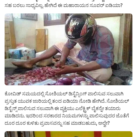
ಸಹ ಬರಲು ಸಾಧ್ಯವಿಲ್ಲ. ಹೇಗಿದೆ ಈ ಮಹಾರಾಯನ ಸೂಪರ್ ಐಡಿಯಾ?
ಕೋವಿಡ್ ಸಮಯದಲ್ಲಿ ಸೋಶಿಯಲ್ ಡಿಸ್ಟೆನ್ಸಿಂಗ್ ಪಾಲಿಸುವ ಸಲುವಾಗಿ
ಪ್ರಸ್ತುತ ಯುವಕ ಜಾರಿಯಲ್ಲಿ ತಂದ ಐಡಿಯಾ ನೋಡಿ ಹೇಗಿದೆ. ಸೋಶಿಯಲ್
ಡಿಸ್ಟೆನ್ಸ್ ಪಾಲಿಸುವ ಸಲುವಾಗಿ ಈ ವ್ಯಕ್ತಿಯು ಎಲೆಕ್ಟ್ರಿಕ್ ಬೈಕನ್ನೇ ತಯಾರು
ಮಾಡಿದನು. ಇದರಿಂದ ಸರಕಾರದ ನಿಯಮಗಳನ್ನು ಪಾಲಿಸುವುದರ ಜೊತೆಗೆ
ದೂರ ದೂರ ಕುಳಿತು ಪ್ರವಾಸವನ್ನು ಸಹ ಮಾಡಬಹುದು, ಅಲ್ವೇ?