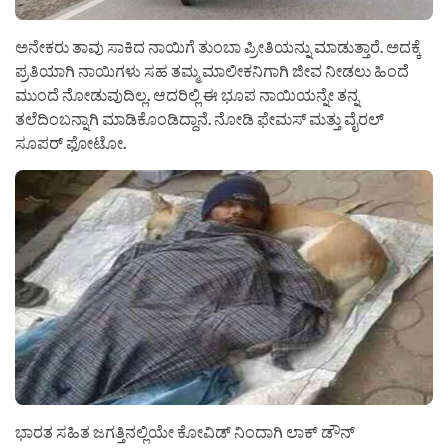
ಅನೇಕರು ತಾವು ಸಾಕಿದ ನಾಯಿಗೆ ತುಂಬಾ ಪ್ರೀತಿಯನ್ನು ಮಾಡುತ್ತಾರೆ. ಅದಕ್ಕೆ
ಪ್ರತಿಯಾಗಿ ನಾಯಿಗಳು ಸಹ ತಮ್ಮ ಮಾಲೀಕನಿಗಾಗಿ ಜೀವ ನೀಡಲು ಹಿಂದೆ
ಮುಂದೆ ನೋಡುವುದಿಲ್ಲ. ಆದರಿಲ್ಲಿ ಈ ಭೂಪ ನಾಯಿಯನ್ನೇ ತನ್ನ
ತಲೆದಿಂಬನ್ನಾಗಿ ಮಾಡಿಕೊಂಡಿದ್ದಾನೆ. ನೋಡಿ ಫೇಮಸ್ ಮತ್ತು ವೈರಲ್
ಸೂಪರ್ ಫೋಟೋ.
ಭಾರತ ಸಹಿತ ಜಗತ್ತಿನಲ್ಲಿಯೇ ಕೋವಿಡ್ ನಿಂದಾಗಿ ಲಾಕ್ ಡೌನ್