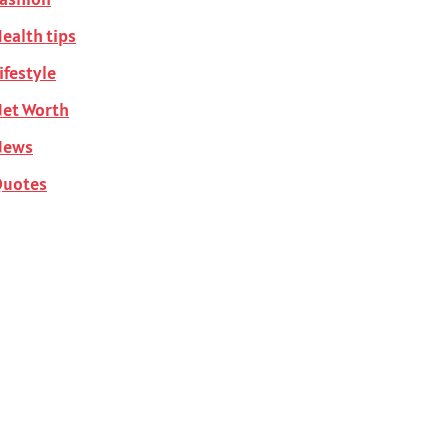
ealth tips
ifestyle
et Worth
News
Quotes