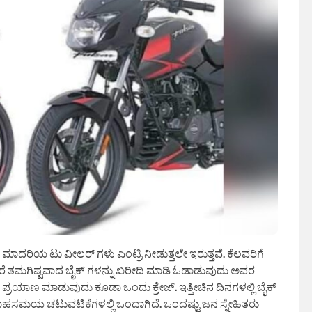
 ಮಾದರಿಯ ಟು ವೀಲರ್ ಗಳು ಎಂಟ್ರಿ ನೀಡುತ್ತಲೇ ಇರುತ್ತವೆ‌. ಕೆಲವರಿಗೆ
ದರೆ ತಮಗಿಷ್ಟವಾದ ಬೈಕ್ ಗಳನ್ನು ಖರೀದಿ ಮಾಡಿ ಓಡಾಡುವುದು ಅವರ
ೂರ ಪ್ರಯಾಣ ಮಾಡುವುದು ಕೂಡಾ ಒಂದು ಕ್ರೇಜ್. ಇತ್ತೀಚಿನ ದಿನಗಳಲ್ಲಿ ಬೈಕ್
ಹಸಮಯ ಚಟುವಟಿಕೆಗಳಲ್ಲಿ ಒಂದಾಗಿದೆ. ಒಂದಷ್ಟು ಜನ ಸ್ನೇಹಿತರು