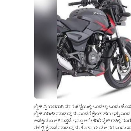
ಬೈಕ್ ಪ್ರಿಯರಿಗಾಗಿ ಮಾರುಕಟ್ಟೆಯಲ್ಲಿ ಒಂದಲ್ಲಾ ಒಂದು ಹೊಸ
ಬೈಕ್ ಖರೀದಿ ಮಾಡುವುದು ಎಂದರೆ ಕ್ರೇಜ್. ಹಣ ಇತ್ತು ಎಂ
ಆಸಕ್ತಿಯೂ ಆಗಿರುತ್ತದೆ. ಇನ್ನೂ ಅನೇಕರಿಗೆ ಬೈಕ್ ಗಳಲ್ಲಿ ದ
ಗಳಲ್ಲಿ ಪ್ರವಾಸ ಮಾಡುವುದು ಕೂಡಾ ಯುವ ಜನರ ಒಂದು ಸಾ