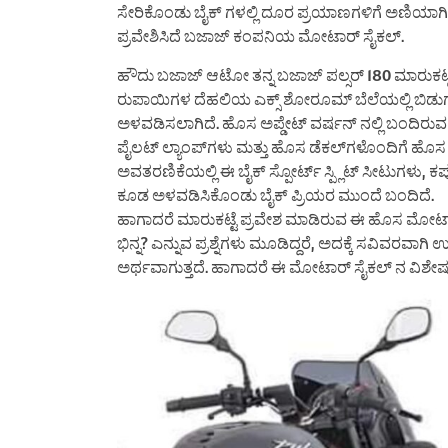
ಸೇರಿಕೊಂಡು ಬೈಕ್ ಗಳಲ್ಲಿ ದೂರ ಪ್ರಯಾಣಗಳಿಗೆ ಅಣಿಯಾಗಿ 
ಪ್ರವೇಶಿಸಿದೆ ಬಜಾಜ್ ಕಂಪನಿಯ ಮೋಟಾರ್ ಸೈಕಲ್.
ಹೌದು ಬಜಾಜ್ ಆಟೋ ತನ್ನ ಬಜಾಜ್ ಪಲ್ಸರ್ 180 ಮಾರುಕಟ್ಟ
ರುಪಾಯಿಗಳ ದೆಹಲಿಯ ಎಕ್ಸ್ ಶೋರೂಮ್ ಬೆಲೆಯಲ್ಲಿ ಬಿಡುಗಡ
ಅಳವಡಿಸಲಾಗಿದೆ. ಹೊಸ ಅಪ್ಡೇಟ್ ವರ್ಷನ್ ನಲ್ಲಿ ಬಂದಿರು
ಪೈಲಟ್ ಲ್ಯಾಂಪ್‌ಗಳು ಮತ್ತು ಹೊಸ ಡೆಕಲ್‌ಗಳೊಂದಿಗೆ ಹೊಸ 
ಅವತರಣಿಕೆಯಲ್ಲಿ ಈ ಬೈಕ್ ಸ್ಪೋರ್ಟ್ ಸ್ಪ್ಲಿಟ್ ಸೀಟುಗಳು, ಕಪ್
ಕೂಡ ಅಳವಡಿಸಿಕೊಂಡು ಬೈಕ್ ಪ್ರಿಯರ ಮುಂದೆ ಬಂದಿದೆ.
ಹಾಗಾದರೆ ಮಾರುಕಟ್ಟೆ ಪ್ರವೇಶ ಮಾಡಿರುವ ಈ ಹೊಸ ಮೋಟಾರ್
ಭಿನ್ನ? ಎನ್ನುವ ಪ್ರಶ್ನೆಗಳು ಮೂಡಿದ್ದರೆ, ಅದಕ್ಕೆ ಸವಿವರವಾಗ
ಅರ್ಥವಾಗುತ್ತದೆ. ಹಾಗಾದರೆ ಈ ಮೋಟಾರ್ ಸೈಕಲ್ ನ ವಿಶೇಷತ