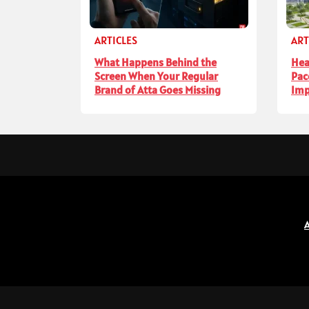
ARTICLES
ART
What Happens Behind the
Hea
Screen When Your Regular
Pac
Brand of Atta Goes Missing
Imp