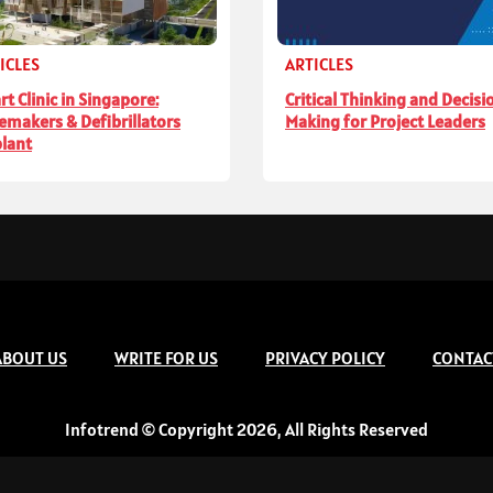
ICLES
ARTICLES
rt Clinic in Singapore:
Critical Thinking and Decisi
emakers & Defibrillators
Making for Project Leaders
lant
ABOUT US
WRITE FOR US
PRIVACY POLICY
CONTAC
Infotrend © Copyright 2026, All Rights Reserved