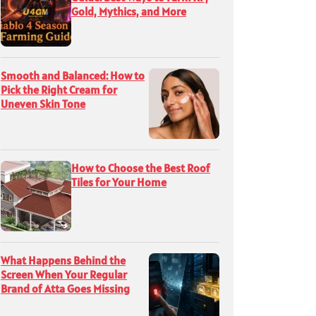
Gold, Mythics, and More
Smooth and Balanced: How to
Pick the Right Cream for
Uneven Skin Tone
How to Choose the Best Roof
Tiles for Your Home
What Happens Behind the
Screen When Your Regular
Brand of Atta Goes Missing