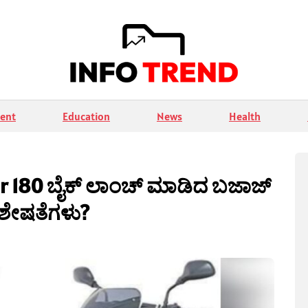
ent
Education
News
Health
sar 180 ಬೈಕ್ ಲಾಂಚ್ ಮಾಡಿದ ಬಜಾಜ್
ಶೇಷತೆಗಳು?