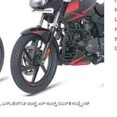
H
L
N
್, ಎಸ್‌ಒಹೆಚ್‌ಸಿ 2-ವಾಲ್ವ್, ಏರ್-ಕೂಲ್ಡ್, ಬಿಎಸ್ 6 ಕಂಪ್ಲೈಂಟ್