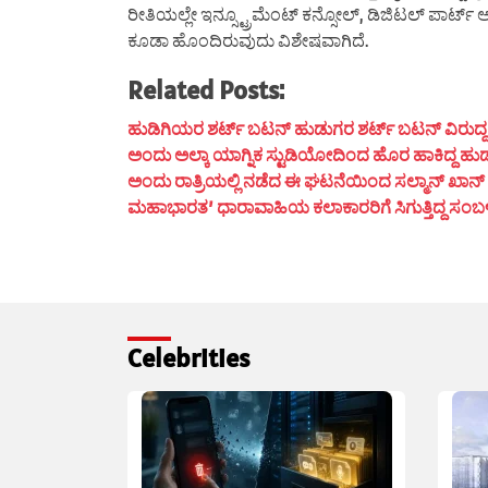
ರೀತಿಯಲ್ಲೇ ಇನ್ಸ್ಟ್ರೂಮೆಂಟ್ ಕನ್ಸೋಲ್, ಡಿಜಿಟಲ್ ಪಾರ್ಟ್
ಕೂಡಾ ಹೊಂದಿರುವುದು ವಿಶೇಷವಾಗಿದೆ.
Related Posts:
ಹುಡಿಗಿಯರ ಶರ್ಟ್ ಬಟನ್ ಹುಡುಗರ ಶರ್ಟ್ ಬಟನ್ ವಿರುದ್ದ ದಿಶೆ
ಅಂದು ಅಲ್ಕಾ ಯಾಗ್ನಿಕ ಸ್ಟುಡಿಯೋದಿಂದ ಹೊರ ಹಾಕಿದ್ದ ಹುಡ
ಅಂದು ರಾತ್ರಿಯಲ್ಲಿ ನಡೆದ ಈ ಘಟನೆಯಿಂದ ಸಲ್ಮಾನ್ ಖಾನ್ ಮ
ಮಹಾಭಾರತ’ ಧಾರಾವಾಹಿಯ ಕಲಾಕಾರರಿಗೆ ಸಿಗುತ್ತಿದ್ದ ಸಂಬಳ ಎಷ್
Celebrities