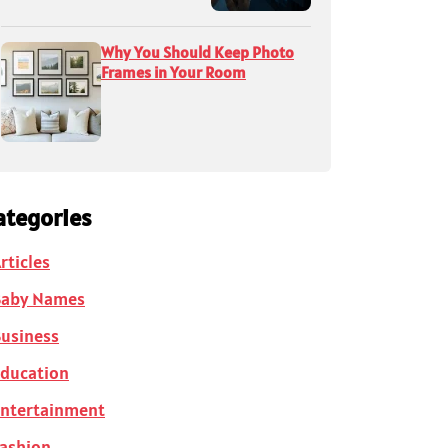
Why You Should Keep Photo
Frames in Your Room
ategories
rticles
Baby Names
usiness
ducation
ntertainment
ashion