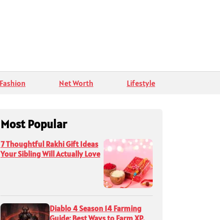
Fashion
Net Worth
Lifestyle
Most Popular
7 Thoughtful Rakhi Gift Ideas
Your Sibling Will Actually Love
Diablo 4 Season 14 Farming
Guide: Best Ways to Farm XP,