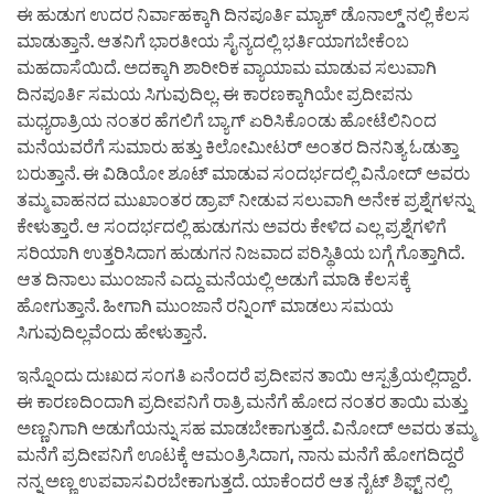
ಈ ಹುಡುಗ ಉದರ ನಿರ್ವಾಹಕ್ಕಾಗಿ ದಿನಪೂರ್ತಿ ಮ್ಯಾಕ್ ಡೊನಾಲ್ಡ್ ನಲ್ಲಿ ಕೆಲಸ
ಮಾಡುತ್ತಾನೆ. ಆತನಿಗೆ ಭಾರತೀಯ ಸೈನ್ಯದಲ್ಲಿ ಭರ್ತಿಯಾಗಬೇಕೆಂಬ
ಮಹದಾಸೆಯಿದೆ. ಅದಕ್ಕಾಗಿ ಶಾರೀರಿಕ ವ್ಯಾಯಾಮ ಮಾಡುವ ಸಲುವಾಗಿ
ದಿನಪೂರ್ತಿ ಸಮಯ ಸಿಗುವುದಿಲ್ಲ. ಈ ಕಾರಣಕ್ಕಾಗಿಯೇ ಪ್ರದೀಪನು
ಮಧ್ಯರಾತ್ರಿಯ ನಂತರ ಹೆಗಲಿಗೆ ಬ್ಯಾಗ್ ಏರಿಸಿಕೊಂಡು ಹೋಟೆಲಿನಿಂದ
ಮನೆಯವರೆಗೆ ಸುಮಾರು ಹತ್ತು ಕಿಲೋಮೀಟರ್ ಅಂತರ ದಿನನಿತ್ಯ ಓಡುತ್ತಾ
ಬರುತ್ತಾನೆ. ಈ ವಿಡಿಯೋ ಶೂಟ್ ಮಾಡುವ ಸಂದರ್ಭದಲ್ಲಿ ವಿನೋದ್ ಅವರು
ತಮ್ಮ ವಾಹನದ ಮುಖಾಂತರ ಡ್ರಾಪ್ ನೀಡುವ ಸಲುವಾಗಿ ಅನೇಕ ಪ್ರಶ್ನೆಗಳನ್ನು
ಕೇಳುತ್ತಾರೆ. ಆ ಸಂದರ್ಭದಲ್ಲಿ ಹುಡುಗನು ಅವರು ಕೇಳಿದ ಎಲ್ಲ ಪ್ರಶ್ನೆಗಳಿಗೆ
ಸರಿಯಾಗಿ ಉತ್ತರಿಸಿದಾಗ ಹುಡುಗನ ನಿಜವಾದ ಪರಿಸ್ಥಿತಿಯ ಬಗ್ಗೆ ಗೊತ್ತಾಗಿದೆ.
ಆತ ದಿನಾಲು ಮುಂಜಾನೆ ಎದ್ದು ಮನೆಯಲ್ಲಿ ಅಡುಗೆ ಮಾಡಿ ಕೆಲಸಕ್ಕೆ
ಹೋಗುತ್ತಾನೆ. ಹೀಗಾಗಿ ಮುಂಜಾನೆ ರನ್ನಿಂಗ್ ಮಾಡಲು ಸಮಯ
ಸಿಗುವುದಿಲ್ಲವೆಂದು ಹೇಳುತ್ತಾನೆ.
ಇನ್ನೊಂದು ದುಃಖದ ಸಂಗತಿ ಏನೆಂದರೆ ಪ್ರದೀಪನ ತಾಯಿ ಆಸ್ಪತ್ರೆಯಲ್ಲಿದ್ದಾರೆ.
ಈ ಕಾರಣದಿಂದಾಗಿ ಪ್ರದೀಪನಿಗೆ ರಾತ್ರಿ ಮನೆಗೆ ಹೋದ ನಂತರ ತಾಯಿ ಮತ್ತು
ಅಣ್ಣನಿಗಾಗಿ ಅಡುಗೆಯನ್ನು ಸಹ ಮಾಡಬೇಕಾಗುತ್ತದೆ. ವಿನೋದ್ ಅವರು ತಮ್ಮ
ಮನೆಗೆ ಪ್ರದೀಪನಿಗೆ ಊಟಕ್ಕೆ ಆಮಂತ್ರಿಸಿದಾಗ, ನಾನು ಮನೆಗೆ ಹೋಗದಿದ್ದರೆ
ನನ್ನ ಅಣ್ಣ ಉಪವಾಸವಿರಬೇಕಾಗುತ್ತದೆ. ಯಾಕೆಂದರೆ ಆತ ನೈಟ್ ಶಿಫ್ಟ್ ನಲ್ಲಿ