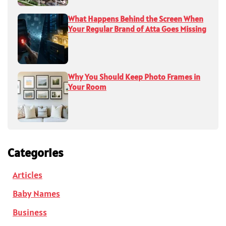
What Happens Behind the Screen When
Your Regular Brand of Atta Goes Missing
Why You Should Keep Photo Frames in
Your Room
Categories
Articles
Baby Names
Business