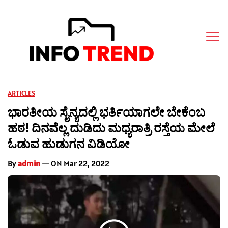
ARTICLES
ಭಾರತೀಯ ಸೈನ್ಯದಲ್ಲಿ ಭರ್ತಿಯಾಗಲೇ ಬೇಕೆಂಬ
ಹಠ! ದಿನವೆಲ್ಲ ದುಡಿದು ಮಧ್ಯರಾತ್ರಿ ರಸ್ತೆಯ ಮೇಲೆ
ಓಡುವ ಹುಡುಗನ ವಿಡಿಯೋ
By
admin
— ON Mar 22, 2022