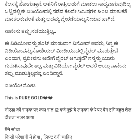
ಕೆಲಸಕ್ಕೆ ಹೋಗುತ್ತಾನೆ. ಆತನಿಗೆ ರಾತ್ರಿ ಅಡುಗೆ ಮಾಡಲು ಸಾಧ್ಯವಾಗುವುದಿಲ್ಲ.
ಒಟ್ಟಿನಲ್ಲಿ ಈ ವಿಡಿಯೋದಲ್ಲಿ ನಡೆದ ಕೆಲವೇ ನಿಮಿಷಗಳ ಹಿಂದಿ ಮಾತುಕತೆ
ಮನಕಲಕುವಂತೆ ಮತ್ತು ಅದಮ್ಯ ಪ್ರೇರಣೆಯನ್ನು ನೀಡುವ ಹಾಗಿದೆ.
ನಾನೇನು ತಪ್ಪು ನಡೆಯುತ್ತಿಲ್ಲ…
ಈ ವಿಡಿಯೋವನ್ನು ಶೂಟ್ ಮಾಡುವಾಗ ವಿನೋದ್ ಅವರು, ನಿನ್ನ ಈ
ವಿಡಿಯೋವನ್ನು ಸೋಶಿಯಲ್ ಮೀಡಿಯಾದಲ್ಲಿ ವೈರಲ್ ಮಾಡುತ್ತೇನೆ
ಎಂದಾಗ, ಪ್ರದೀಪನು ಅದೇಗೆ ವೈರಲ್ ಆಗುತ್ತದೆ? ನನ್ನನ್ನು ಯಾರು
ಗುರುತಿಸುವುದೇ ಇಲ್ಲ, ಮತ್ತು ವಿಡಿಯೋ ವೈರಲ್ ಆದರೆ ಆಯ್ತು ನಾನೇನು
ತಪ್ಪು ಮಾಡುತ್ತಿಲ್ಲವಲ್ಲ ಎಂದಿದ್ದಾನೆ.
ವಿಡಿಯೋ ನೋಡಿ
This is PURE GOLD❤️❤️
नोएडा की सड़क पर कल रात 12 बजे मुझे ये लड़का कंधे पर बैग टांगें बहुत तेज़
दौड़ता नज़र आया
मैंने सोचा
किसी परेशानी में होगा , लिफ़्ट देनी चाहिए