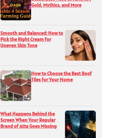
Gold, Mythics, and More
Smooth and Balanced: How to
Pick the Right Cream for
Uneven Skin Tone
How to Choose the Best Roof
Tiles for Your Home
What Happens Behind the
Screen When Your Regular
Brand of Atta Goes Missing