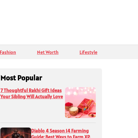
Fashion
Net Worth
Lifestyle
Most Popular
7 Thoughtful Rakhi Gift Ideas
Your Sibling Will Actually Love
Diablo 4 Season 14 Farming
Guide: Best Ways to Farm XP,