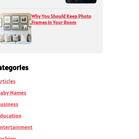
Why You Should Keep Photo
Frames in Your Room
ategories
rticles
Baby Names
usiness
ducation
ntertainment
ashion