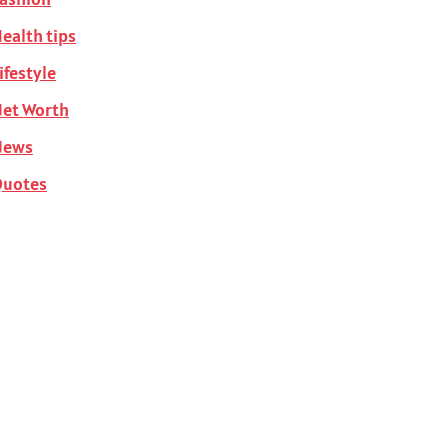
ealth tips
ifestyle
et Worth
News
Quotes