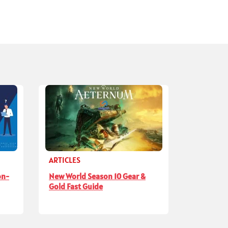
ARTICLES
on-
New World Season 10 Gear &
Gold Fast Guide