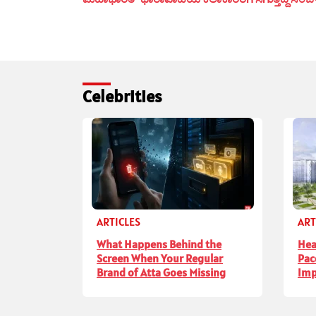
Celebrities
ARTICLES
ART
What Happens Behind the
Hea
Screen When Your Regular
Pac
Brand of Atta Goes Missing
Imp