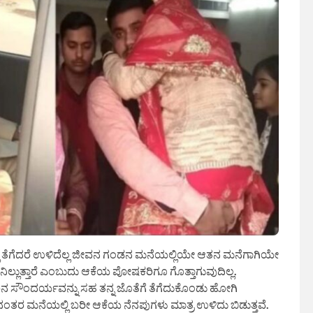
ನಲ್ಲಿ ತೆಗೆದರೆ ಉಳಿದೆಲ್ಲ ಜೀವನ ಗಂಡನ ಮನೆಯಲ್ಲಿಯೇ ಆತನ ಮನೆಗಾಗಿಯೇ
ನಿಲ್ಲುತ್ತಾರೆ ಎಂಬುದು ಆಕೆಯ ಪೋಷಕರಿಗೂ ಗೊತ್ತಾಗುವುದಿಲ್ಲ.
ಸೌಂದರ್ಯವನ್ನು ಸಹ ತನ್ನ ಜೊತೆಗೆ ತೆಗೆದುಕೊಂಡು ಹೋಗಿ
ತರ ಮನೆಯಲ್ಲಿ ಬರೀ ಆಕೆಯ ನೆನಪುಗಳು ಮಾತ್ರ ಉಳಿದು ಬಿಡುತ್ತವೆ.