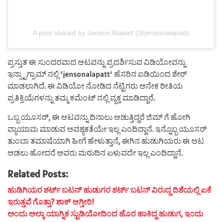
A post shared by Jenson Alapatt (@jensonalapatt)
ಪ್ರಸ್ತುತ ಈ ಸುಂದರವಾದ ಆಟವನ್ನು ಪ್ರದರ್ಶಿಸುವ ವಿಡಿಯೋವನ್ನು
ಇನ್ಸ್ಟಾಗ್ರಾಮ್ ನಲ್ಲಿ ‘jensonalapatt’ ಹೆಸರಿನ ಐಡಿಯಿಂದ ಶೇರ್
ಮಾಡಲಾಗಿದೆ. ಈ ವಿಡಿಯೋ ನೋಡಿದ ನೆಟ್ಟಿಗರು ಅನೇಕ ರೀತಿಯ
ಪ್ರತಿಕ್ರಿಯೆಗಳನ್ನು ತಮ್ಮ ಕಮೆಂಟ್ ನಲ್ಲಿ ವ್ಯಕ್ತ ಮಾಡಿದ್ದಾರೆ.
ಒಬ್ಬ ಯೂಸರ್, ಈ ಆಟವನ್ನು ದಿನಾಲು ಆಡುತ್ತಿದ್ದರೆ ಜಿಮ್ ಗೆ ಹೋಗಿ
ವ್ಯಾಯಾಮ ಮಾಡುವ ಅವಶ್ಯಕತೆಯೇ ಇಲ್ಲ ಎಂದಿದ್ದಾನೆ. ಇನ್ನೊಬ್ಬ ಯೂಸರ್
ತುಂಬಾ ತಮಾಷೆಯಾಗಿ ಹೀಗೆ ಹೇಳುತ್ತಾನೆ, ಈಗಿನ ಹುಡುಗಿಯರು ಈ ಆಟ
ಆಡಲು ಹೋದರೆ ಅವರು ಮರುದಿನ ಏಳುವದೇ ಇಲ್ಲ ಎಂದಿದ್ದಾನೆ.
Related Posts:
ಹುಡಿಗಿಯರ ಶರ್ಟ್ ಬಟನ್ ಹುಡುಗರ ಶರ್ಟ್ ಬಟನ್ ವಿರುದ್ದ ದಿಶೆಯಲ್ಲಿ ಏಕೆ
ಇರುತ್ತವೆ ಗೊತ್ತಾ? ಶಾಕ್ ಆಗ್ತೀರಿ!
ಅಂದು ಅಲ್ಕಾ ಯಾಗ್ನಿಕ ಸ್ಟುಡಿಯೋದಿಂದ ಹೊರ ಹಾಕಿದ್ದ ಹುಡುಗ, ಇಂದು