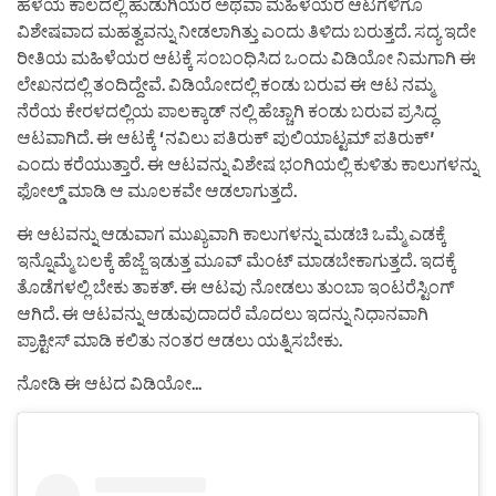
ಹಳೆಯ ಕಾಲದಲ್ಲಿ ಹುಡುಗಿಯರ ಅಥವಾ ಮಹಿಳೆಯರ ಆಟಗಳಿಗೂ
ವಿಶೇಷವಾದ ಮಹತ್ವವನ್ನು ನೀಡಲಾಗಿತ್ತು ಎಂದು ತಿಳಿದು ಬರುತ್ತದೆ. ಸದ್ಯ ಇದೇ
ರೀತಿಯ ಮಹಿಳೆಯರ ಆಟಕ್ಕೆ ಸಂಬಂಧಿಸಿದ ಒಂದು ವಿಡಿಯೋ ನಿಮಗಾಗಿ ಈ
ಲೇಖನದಲ್ಲಿ ತಂದಿದ್ದೇವೆ. ವಿಡಿಯೋದಲ್ಲಿ ಕಂಡು ಬರುವ ಈ ಆಟ ನಮ್ಮ
ನೆರೆಯ ಕೇರಳದಲ್ಲಿಯ ಪಾಲಕ್ಕಾಡ್ ನಲ್ಲಿ ಹೆಚ್ಚಾಗಿ ಕಂಡು ಬರುವ ಪ್ರಸಿದ್ಧ
ಆಟವಾಗಿದೆ. ಈ ಆಟಕ್ಕೆ ‘ನವಿಲು ಪತಿರುಕ್ ಪುಲಿಯಾಟ್ಟಮ್ ಪತಿರುಕ್’
ಎಂದು ಕರೆಯುತ್ತಾರೆ. ಈ ಆಟವನ್ನು ವಿಶೇಷ ಭಂಗಿಯಲ್ಲಿ ಕುಳಿತು ಕಾಲುಗಳನ್ನು
ಫೋಲ್ಡ್ ಮಾಡಿ ಆ ಮೂಲಕವೇ ಆಡಲಾಗುತ್ತದೆ.
ಈ ಆಟವನ್ನು ಆಡುವಾಗ ಮುಖ್ಯವಾಗಿ ಕಾಲುಗಳನ್ನು ಮಡಚಿ ಒಮ್ಮೆ ಎಡಕ್ಕೆ
ಇನ್ನೊಮ್ಮೆ ಬಲಕ್ಕೆ ಹೆಜ್ಜೆ ಇಡುತ್ತ ಮೂವ್ ಮೆಂಟ್ ಮಾಡಬೇಕಾಗುತ್ತದೆ. ಇದಕ್ಕೆ
ತೊಡೆಗಳಲ್ಲಿ ಬೇಕು ತಾಕತ್. ಈ ಆಟವು ನೋಡಲು ತುಂಬಾ ಇಂಟರೆಸ್ಟಿಂಗ್
ಆಗಿದೆ. ಈ ಆಟವನ್ನು ಆಡುವುದಾದರೆ ಮೊದಲು ಇದನ್ನು ನಿಧಾನವಾಗಿ
ಪ್ರಾಕ್ಟೀಸ್ ಮಾಡಿ ಕಲಿತು ನಂತರ ಆಡಲು ಯತ್ನಿಸಬೇಕು.
ನೋಡಿ ಈ ಆಟದ ವಿಡಿಯೋ…