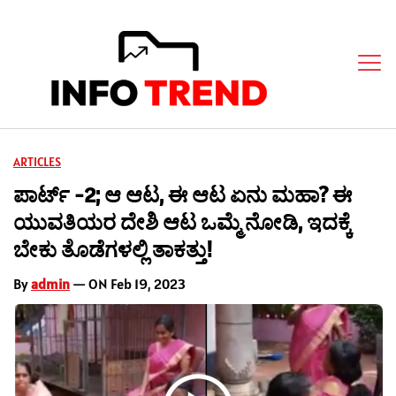
ARTICLES
ಪಾರ್ಟ್ -2; ಆ ಆಟ, ಈ ಆಟ ಏನು ಮಹಾ? ಈ
ಯುವತಿಯರ ದೇಶಿ ಆಟ ಒಮ್ಮೆ ನೋಡಿ, ಇದಕ್ಕೆ
ಬೇಕು ತೊಡೆಗಳಲ್ಲಿ ತಾಕತ್ತು!
By
admin
— ON Feb 19, 2023