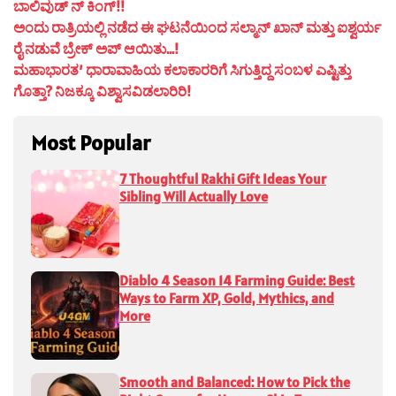
ಬಾಲಿವುಡ್ ನ್ ಕಿಂಗ್!!
ಅಂದು ರಾತ್ರಿಯಲ್ಲಿ ನಡೆದ ಈ ಘಟನೆಯಿಂದ ಸಲ್ಮಾನ್ ಖಾನ್ ಮತ್ತು ಐಶ್ವರ್ಯ
ರೈ ನಡುವೆ ಬ್ರೇಕ್ ಅಪ್ ಆಯಿತು…!
ಮಹಾಭಾರತ’ ಧಾರಾವಾಹಿಯ ಕಲಾಕಾರರಿಗೆ ಸಿಗುತ್ತಿದ್ದ ಸಂಬಳ ಎಷ್ಟಿತ್ತು
ಗೊತ್ತಾ? ನಿಜಕ್ಕೂ ವಿಶ್ವಾಸವಿಡಲಾರಿರಿ!
Most Popular
7 Thoughtful Rakhi Gift Ideas Your
Sibling Will Actually Love
Diablo 4 Season 14 Farming Guide: Best
Ways to Farm XP, Gold, Mythics, and
More
Smooth and Balanced: How to Pick the