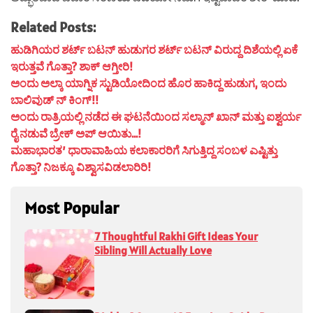
Related Posts:
ಹುಡಿಗಿಯರ ಶರ್ಟ್ ಬಟನ್ ಹುಡುಗರ ಶರ್ಟ್ ಬಟನ್ ವಿರುದ್ದ ದಿಶೆಯಲ್ಲಿ ಏಕೆ
ಇರುತ್ತವೆ ಗೊತ್ತಾ? ಶಾಕ್ ಆಗ್ತೀರಿ!
ಅಂದು ಅಲ್ಕಾ ಯಾಗ್ನಿಕ ಸ್ಟುಡಿಯೋದಿಂದ ಹೊರ ಹಾಕಿದ್ದ ಹುಡುಗ, ಇಂದು
ಬಾಲಿವುಡ್ ನ್ ಕಿಂಗ್!!
ಅಂದು ರಾತ್ರಿಯಲ್ಲಿ ನಡೆದ ಈ ಘಟನೆಯಿಂದ ಸಲ್ಮಾನ್ ಖಾನ್ ಮತ್ತು ಐಶ್ವರ್ಯ
ರೈ ನಡುವೆ ಬ್ರೇಕ್ ಅಪ್ ಆಯಿತು…!
ಮಹಾಭಾರತ’ ಧಾರಾವಾಹಿಯ ಕಲಾಕಾರರಿಗೆ ಸಿಗುತ್ತಿದ್ದ ಸಂಬಳ ಎಷ್ಟಿತ್ತು
ಗೊತ್ತಾ? ನಿಜಕ್ಕೂ ವಿಶ್ವಾಸವಿಡಲಾರಿರಿ!
Most Popular
7 Thoughtful Rakhi Gift Ideas Your
Sibling Will Actually Love