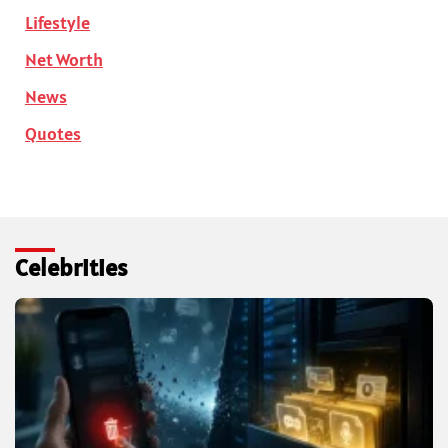
Lifestyle
Net Worth
News
Quotes
Celebrities