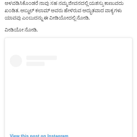
ಅಳವಡಿಸಿಕೊಂಡರೆ ನಾವು ಸಹ ನಮ್ಮ ಜೀವನದಲ್ಲಿ ಯಶಸ್ಸು ಕಾಣುವದು
ಖಂಡಿತ. ಅಬ್ದುಲ್ ಕಲಾಮ್ ಅವರು ಹೇಳಿರುವ ಅದ್ಭುತವಾದ ವಾಕ್ಯ ಗಳು
ಯಾವವು ಎಂಬುದನ್ನು ಈ ವೀಡಿಯೋದಲ್ಲಿ ನೋಡಿ.
ವೀಡಿಯೋ ನೋಡಿ.
View this post on Instagram