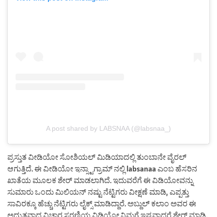
A post shared by LABSNAA (@labsnaa_)
ಪ್ರಸ್ತುತ ವೀಡಿಯೋ ಸೋಶಿಯಲ್ ಮಿಡಿಯಾದಲ್ಲಿ ತುಂಬಾನೇ ವೈರಲ್
ಆಗುತ್ತಿದೆ. ಈ ವೀಡಿಯೋ ಇನ್ಸ್ಟಾಗ್ರಾಮ್ ನಲ್ಲಿ labsanaa ಎಂಬ ಹೆಸರಿನ
ಖಾತೆಯ ಮೂಲಕ ಶೇರ್ ಮಾಡಲಾಗಿದೆ. ಇದುವರೆಗೆ ಈ ವಿಡಿಯೋವನ್ನು
ಸುಮಾರು ಒಂದು ಮಿಲಿಯನ್ ನಷ್ಟು ನೆಟ್ಟಿಗರು ವೀಕ್ಷಣೆ ಮಾಡಿ, ಎಪ್ಪತ್ತು
ಸಾವಿರಕ್ಕೂ ಹೆಚ್ಚು ನೆಟ್ಟಿಗರು ಲೈಕ್ಸ್ ಮಾಡಿದ್ದಾರೆ. ಅಬ್ದುಲ್ ಕಲಾಂ ಅವರ ಈ
ಅದ್ಭುತವಾದ ವಿಚಾರ ಸರಣಿಯ ವಿಡಿಯೋ ನಿಮಗೆ ಇಷ್ಟವಾದರೆ ಶೇರ್ ಮಾಡಿ.