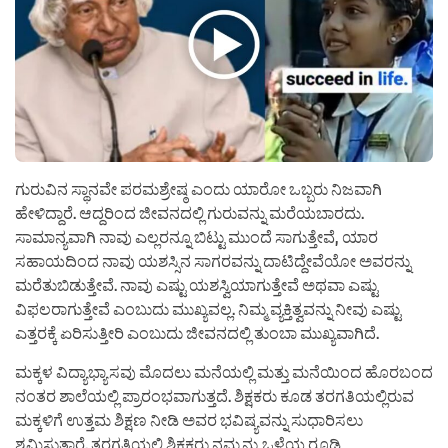
ಗುರುವಿನ ಸ್ಥಾನವೇ ಪರಮಶ್ರೇಷ್ಠ ಎಂದು ಯಾರೋ ಒಬ್ಬರು ನಿಜವಾಗಿ
ಹೇಳಿದ್ದಾರೆ. ಆದ್ದರಿಂದ ಜೀವನದಲ್ಲಿ ಗುರುವನ್ನು ಮರೆಯಬಾರದು.
ಸಾಮಾನ್ಯವಾಗಿ ನಾವು ಎಲ್ಲರನ್ನೂ ಬಿಟ್ಟು ಮುಂದೆ ಸಾಗುತ್ತೇವೆ, ಯಾರ
ಸಹಾಯದಿಂದ ನಾವು ಯಶಸ್ಸಿನ ಸಾಗರವನ್ನು ದಾಟಿದ್ದೇವೆಯೋ ಅವರನ್ನು
ಮರೆತುಬಿಡುತ್ತೇವೆ. ನಾವು ಎಷ್ಟು ಯಶಸ್ವಿಯಾಗುತ್ತೇವೆ ಅಥವಾ ಎಷ್ಟು
ವಿಫಲರಾಗುತ್ತೇವೆ ಎಂಬುದು ಮುಖ್ಯವಲ್ಲ. ನಿಮ್ಮ ವ್ಯಕ್ತಿತ್ವವನ್ನು ನೀವು ಎಷ್ಟು
ಎತ್ತರಕ್ಕೆ ಏರಿಸುತ್ತೀರಿ ಎಂಬುದು ಜೀವನದಲ್ಲಿ ತುಂಬಾ ಮುಖ್ಯವಾಗಿದೆ.
ಮಕ್ಕಳ ವಿದ್ಯಾಭ್ಯಾಸವು ಮೊದಲು ಮನೆಯಲ್ಲಿ ಮತ್ತು ಮನೆಯಿಂದ ಹೊರಬಂದ
ನಂತರ ಶಾಲೆಯಲ್ಲಿ ಪ್ರಾರಂಭವಾಗುತ್ತದೆ. ಶಿಕ್ಷಕರು ಕೂಡ ತರಗತಿಯಲ್ಲಿರುವ
ಮಕ್ಕಳಿಗೆ ಉತ್ತಮ ಶಿಕ್ಷಣ ನೀಡಿ ಅವರ ಭವಿಷ್ಯವನ್ನು ಸುಧಾರಿಸಲು
ಶ್ರಮಿಸುತ್ತಾರೆ. ತರಗತಿಯಲ್ಲಿ ಶಿಕ್ಷಕರು ನಮ್ಮನ್ನು ಒಳ್ಳೆಯ ರೂಢಿ