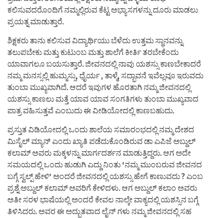
ಕಲಿಸುವದರೊಂದಿಗೆ ನಮ್ಮಲ್ಲಿರುವ ಕೆಟ್ಟ ಅಭ್ಯಾಸಗಳನ್ನು ದೂರು ಮಾಡಲು
ಪ್ರಯತ್ನ ಮಾಡುತ್ತಾರೆ.
ಶಿಕ್ಷಕರು ತಾನು ಕಲಿಸುವ ವಿದ್ಯಾರ್ಥಿಯು ಬೆಳೆದು ಉತ್ತಮ ಸ್ಥಾನವನ್ನು
ತಲುಪಬೇಕು ಮತ್ತು ಕುಟುಂಬ ಮತ್ತು ಶಾಲೆಗೆ ಕೀರ್ತಿ ತರಬೇಕೆಂದು
ಯಾವಾಗಲೂ ಬಯಸುತ್ತಾರೆ. ಜೀವನದಲ್ಲಿ ನಾವು ಯಶಸ್ಸು ಕಾಣಬೇಕಾದರೆ
ನಮ್ಮ ಮನಸ್ಸಲ್ಲಿ ಹುಮ್ಮಸ್ಸು, ಧೈರ್ಯ , ತಾಳ್ಮೆ, ಸದ್ಭಾವನೆ ಇವೆಲ್ಲವೂ ಇರುವದು
ತುಂಬಾ ಮುಖ್ಯವಾಗಿದೆ. ಆದರೆ ಇವುಗಳ ಹೊರತಾಗಿ ನಮ್ಮ ಜೀವನದಲ್ಲಿ
ಯಶಸ್ಸು ಕಾಣಲು ಮತ್ತೆ ಯಾವ ಯಾವ ಸಂಗತಿಗಳು ತುಂಬಾ ಮುಖ್ಯವಾದ
ಪಾತ್ರ ವಹಿಸುತ್ತವೆ ಎಂಬುದು ಈ ವೀಡಿಯೋದಲ್ಲಿ ಕಾಣಬಹುದು.
ಪ್ರಸ್ತುತ ವಿಡಿಯೋದಲ್ಲಿ ಒಂದು ಶಾಲೆಯ ಸಮಾರಂಭದಲ್ಲಿ ನಮ್ಮ ದೇಶದ
ಮಿಸೈಲ್ ಮ್ಯಾನ್ ಎಂದು ಖ್ಯಾತಿ ಪಡೆದುಕೊಂಡಿರುವ ಡಾ ಎಪಿಜೆ ಅಬ್ದುಲ್
ಕಲಾಮ್ ಅವರು ಮಕ್ಕಳನ್ನು ಮಾರ್ಗದರ್ಶನ ಮಾಡುತ್ತಿದ್ದರು. ಆಗ ಅದೇ
ಸಮಯದಲ್ಲಿ ಒಂದು ಹುಡುಗಿ ಎದ್ದು ನಿಂತು ‘ನಮ್ಮ ಮುಂಬರುವ ಜೀವನದ
ಬಗ್ಗೆ ಸ್ವಲ್ಪ್ ಹೇಳಿ’ ಅಂದರೆ ಜೀವನದಲ್ಲಿ ಯಶಸ್ಸು ಹೇಗೆ ಕಾಣುವದು ? ಎಂಬ
ಪ್ರಶ್ನೆ ಅಬ್ದುಲ್ ಕಲಾಮ್ ಅವರಿಗೆ ಕೇಳಿದಳು. ಆಗ ಅಬ್ದುಲ್ ಕಲಾಂ ಅವರು
ಅತೀ ಸರಳ ಭಾಷೆಯಲ್ಲಿ ಅಂದರೆ ಕೇವಲ ನಾಲ್ಕೇ ವಾಕ್ಯದಲ್ಲಿ ಯಶಸ್ಸಿನ ಬಗ್ಗೆ
ತಿಳಿಸಿದರು. ಅವರ ಈ ಅದ್ಭುತವಾದ ಲೈನ್ ಗಳು ನಮ್ಮ ಜೀವನದಲ್ಲಿ ಸಹ