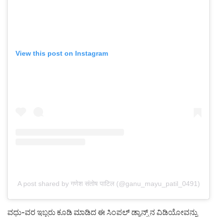
View this post on Instagram
A post shared by गणेश संतोष पाटिल (@ganu_mayu_patil_0491)
ವಧು-ವರ ಇಬ್ಬರು ಕೂಡಿ ಮಾಡಿದ ಈ ಸಿಂಪಲ್ ಡ್ಯಾನ್ಸ್ ನ ವಿಡಿಯೋವನ್ನು