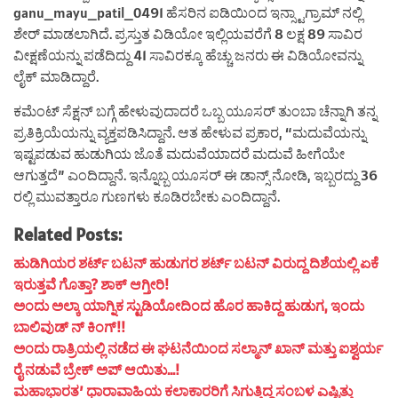
ganu_mayu_patil_0491 ಹೆಸರಿನ ಐಡಿಯಿಂದ ಇನ್ಸ್ಟಾಗ್ರಾಮ್ ನಲ್ಲಿ
ಶೇರ್ ಮಾಡಲಾಗಿದೆ. ಪ್ರಸ್ತುತ ವಿಡಿಯೋ ಇಲ್ಲಿಯವರೆಗೆ 8 ಲಕ್ಷ 89 ಸಾವಿರ
ವೀಕ್ಷಣೆಯನ್ನು ಪಡೆದಿದ್ದು 41 ಸಾವಿರಕ್ಕೂ ಹೆಚ್ಚು ಜನರು ಈ ವಿಡಿಯೋವನ್ನು
ಲೈಕ್ ಮಾಡಿದ್ದಾರೆ.
ಕಮೆಂಟ್ ಸೆಕ್ಷನ್ ಬಗ್ಗೆ ಹೇಳುವುದಾದರೆ ಒಬ್ಬ ಯೂಸರ್ ತುಂಬಾ ಚೆನ್ನಾಗಿ ತನ್ನ
ಪ್ರತಿಕ್ರಿಯೆಯನ್ನು ವ್ಯಕ್ತಪಡಿಸಿದ್ದಾನೆ. ಆತ ಹೇಳುವ ಪ್ರಕಾರ, “ಮದುವೆಯನ್ನು
ಇಷ್ಟಪಡುವ ಹುಡುಗಿಯ ಜೊತೆ ಮದುವೆಯಾದರೆ ಮದುವೆ ಹೀಗೆಯೇ
ಆಗುತ್ತದೆ” ಎಂದಿದ್ದಾನೆ. ಇನ್ನೊಬ್ಬ ಯೂಸರ್ ಈ ಡಾನ್ಸ್ ನೋಡಿ, ಇಬ್ಬರದ್ದು 36
ರಲ್ಲಿ ಮುವತ್ತಾರೂ ಗುಣಗಳು ಕೂಡಿರಬೇಕು ಎಂದಿದ್ದಾನೆ.
Related Posts:
ಹುಡಿಗಿಯರ ಶರ್ಟ್ ಬಟನ್ ಹುಡುಗರ ಶರ್ಟ್ ಬಟನ್ ವಿರುದ್ದ ದಿಶೆಯಲ್ಲಿ ಏಕೆ
ಇರುತ್ತವೆ ಗೊತ್ತಾ? ಶಾಕ್ ಆಗ್ತೀರಿ!
ಅಂದು ಅಲ್ಕಾ ಯಾಗ್ನಿಕ ಸ್ಟುಡಿಯೋದಿಂದ ಹೊರ ಹಾಕಿದ್ದ ಹುಡುಗ, ಇಂದು
ಬಾಲಿವುಡ್ ನ್ ಕಿಂಗ್!!
ಅಂದು ರಾತ್ರಿಯಲ್ಲಿ ನಡೆದ ಈ ಘಟನೆಯಿಂದ ಸಲ್ಮಾನ್ ಖಾನ್ ಮತ್ತು ಐಶ್ವರ್ಯ
ರೈ ನಡುವೆ ಬ್ರೇಕ್ ಅಪ್ ಆಯಿತು…!
ಮಹಾಭಾರತ’ ಧಾರಾವಾಹಿಯ ಕಲಾಕಾರರಿಗೆ ಸಿಗುತ್ತಿದ್ದ ಸಂಬಳ ಎಷ್ಟಿತ್ತು