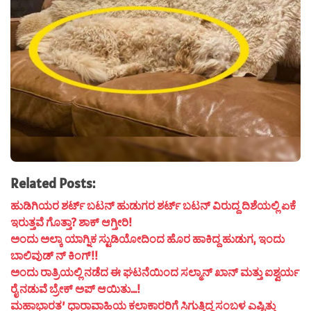
Related Posts:
ಹುಡಿಗಿಯರ ಶರ್ಟ್ ಬಟನ್ ಹುಡುಗರ ಶರ್ಟ್ ಬಟನ್ ವಿರುದ್ದ ದಿಶೆಯಲ್ಲಿ ಏಕೆ
ಇರುತ್ತವೆ ಗೊತ್ತಾ? ಶಾಕ್ ಆಗ್ತೀರಿ!
ಅಂದು ಅಲ್ಕಾ ಯಾಗ್ನಿಕ ಸ್ಟುಡಿಯೋದಿಂದ ಹೊರ ಹಾಕಿದ್ದ ಹುಡುಗ, ಇಂದು
ಬಾಲಿವುಡ್ ನ್ ಕಿಂಗ್!!
ಅಂದು ರಾತ್ರಿಯಲ್ಲಿ ನಡೆದ ಈ ಘಟನೆಯಿಂದ ಸಲ್ಮಾನ್ ಖಾನ್ ಮತ್ತು ಐಶ್ವರ್ಯ
ರೈ ನಡುವೆ ಬ್ರೇಕ್ ಅಪ್ ಆಯಿತು…!
ಮಹಾಭಾರತ’ ಧಾರಾವಾಹಿಯ ಕಲಾಕಾರರಿಗೆ ಸಿಗುತ್ತಿದ್ದ ಸಂಬಳ ಎಷ್ಟಿತ್ತು