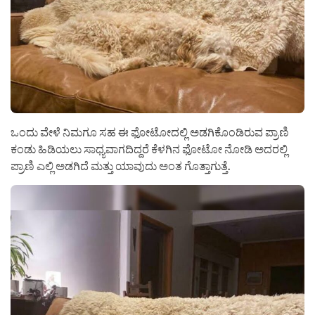
ಒಂದು ವೇಳೆ ನಿಮಗೂ ಸಹ ಈ ಫೋಟೋದಲ್ಲಿ ಅಡಗಿಕೊಂಡಿರುವ ಪ್ರಾಣಿ
ಕಂಡು ಹಿಡಿಯಲು ಸಾಧ್ಯವಾಗದಿದ್ದರೆ ಕೆಳಗಿನ ಫೋಟೋ ನೋಡಿ ಅದರಲ್ಲಿ
ಪ್ರಾಣಿ ಎಲ್ಲಿ ಅಡಗಿದೆ ಮತ್ತು ಯಾವುದು ಅಂತ ಗೊತ್ತಾಗುತ್ತೆ.