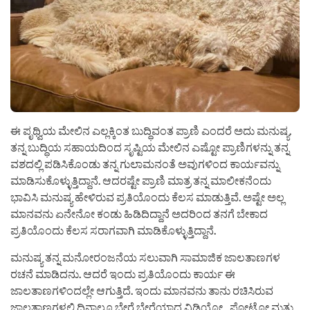
ಈ ಪೃಥ್ವಿಯ ಮೇಲಿನ ಎಲ್ಲಕ್ಕಿಂತ ಬುದ್ಧಿವಂತ ಪ್ರಾಣಿ ಎಂದರೆ ಅದು ಮನುಷ್ಯ.
ತನ್ನ ಬುದ್ಧಿಯ ಸಹಾಯದಿಂದ ಸೃಷ್ಟಿಯ ಮೇಲಿನ ಎಷ್ಟೋ ಪ್ರಾಣಿಗಳನ್ನು ತನ್ನ
ವಶದಲ್ಲಿ ಪಡಿಸಿಕೊಂಡು ತನ್ನ ಗುಲಾಮನಂತೆ ಅವುಗಳಿಂದ ಕಾರ್ಯವನ್ನು
ಮಾಡಿಸುಕೊಳ್ಳುತ್ತಿದ್ದಾನೆ. ಆದರಷ್ಟೇ ಪ್ರಾಣಿ ಮಾತ್ರ ತನ್ನ ಮಾಲೀಕನೆಂದು
ಭಾವಿಸಿ ಮನುಷ್ಯ ಹೇಳಿರುವ ಪ್ರತಿಯೊಂದು ಕೆಲಸ ಮಾಡುತ್ತಿವೆ. ಅಷ್ಟೇ ಅಲ್ಲ
ಮಾನವನು ಏನೇನೋ ಕಂಡು ಹಿಡಿದಿದ್ದಾನೆ ಅದರಿಂದ ತನಗೆ ಬೇಕಾದ
ಪ್ರತಿಯೊಂದು ಕೆಲಸ ಸರಾಗವಾಗಿ ಮಾಡಿಕೊಳ್ಳುತ್ತಿದ್ದಾನೆ.
ಮನುಷ್ಯ ತನ್ನ ಮನೋರಂಜನೆಯ ಸಲುವಾಗಿ ಸಾಮಾಜಿಕ ಜಾಲತಾಣಗಳ
ರಚನೆ ಮಾಡಿದನು. ಆದರೆ ಇಂದು ಪ್ರತಿಯೊಂದು ಕಾರ್ಯ ಈ
ಜಾಲತಾಣಗಳಿಂದಲ್ಲೇ ಆಗುತ್ತಿದೆ. ಇಂದು ಮಾನವನು ತಾನು ರಚಿಸಿರುವ
ಜಾಲತಾಣಗಳಲ್ಲಿ ದಿನಾಲೂ ಬೇರೆ ಬೇರೆಯಾದ ವಿಡಿಯೋ , ಫೋಟೋ ಮತ್ತು