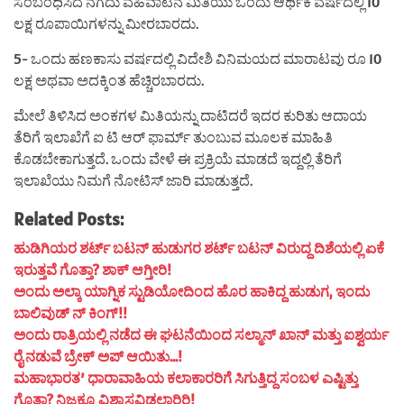
ಸಂಬಂಧಿಸಿದ ನಗದು ವಹಿವಾಟಿನ ಮಿತಿಯು ಒಂದು ಆರ್ಥಿಕ ವರ್ಷದಲ್ಲಿ 10
ಲಕ್ಷ ರೂಪಾಯಿಗಳನ್ನು ಮೀರಬಾರದು.
5- ಒಂದು ಹಣಕಾಸು ವರ್ಷದಲ್ಲಿ ವಿದೇಶಿ ವಿನಿಮಯದ ಮಾರಾಟವು ರೂ 10
ಲಕ್ಷ ಅಥವಾ ಅದಕ್ಕಿಂತ ಹೆಚ್ಚಿರಬಾರದು.
ಮೇಲೆ ತಿಳಿಸಿದ ಅಂಕಗಳ ಮಿತಿಯನ್ನು ದಾಟಿದರೆ ಇದರ ಕುರಿತು ಆದಾಯ
ತೆರಿಗೆ ಇಲಾಖೆಗೆ ಐ ಟಿ ಆರ್ ಫಾರ್ಮ್ ತುಂಬುವ ಮೂಲಕ ಮಾಹಿತಿ
ಕೊಡಬೇಕಾಗುತ್ತದೆ. ಒಂದು ವೇಳೆ ಈ ಪ್ರಕ್ರಿಯೆ ಮಾಡದೆ ಇದ್ದಲ್ಲಿ ತೆರಿಗೆ
ಇಲಾಖೆಯು ನಿಮಗೆ ನೋಟಿಸ್ ಜಾರಿ ಮಾಡುತ್ತದೆ.
Related Posts:
ಹುಡಿಗಿಯರ ಶರ್ಟ್ ಬಟನ್ ಹುಡುಗರ ಶರ್ಟ್ ಬಟನ್ ವಿರುದ್ದ ದಿಶೆಯಲ್ಲಿ ಏಕೆ
ಇರುತ್ತವೆ ಗೊತ್ತಾ? ಶಾಕ್ ಆಗ್ತೀರಿ!
ಅಂದು ಅಲ್ಕಾ ಯಾಗ್ನಿಕ ಸ್ಟುಡಿಯೋದಿಂದ ಹೊರ ಹಾಕಿದ್ದ ಹುಡುಗ, ಇಂದು
ಬಾಲಿವುಡ್ ನ್ ಕಿಂಗ್!!
ಅಂದು ರಾತ್ರಿಯಲ್ಲಿ ನಡೆದ ಈ ಘಟನೆಯಿಂದ ಸಲ್ಮಾನ್ ಖಾನ್ ಮತ್ತು ಐಶ್ವರ್ಯ
ರೈ ನಡುವೆ ಬ್ರೇಕ್ ಅಪ್ ಆಯಿತು…!
ಮಹಾಭಾರತ’ ಧಾರಾವಾಹಿಯ ಕಲಾಕಾರರಿಗೆ ಸಿಗುತ್ತಿದ್ದ ಸಂಬಳ ಎಷ್ಟಿತ್ತು
ಗೊತ್ತಾ? ನಿಜಕ್ಕೂ ವಿಶ್ವಾಸವಿಡಲಾರಿರಿ!