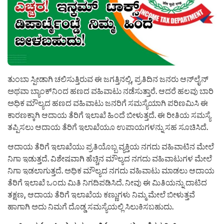
ತುಂಬಾ ಸ್ಪೀಡಾಗಿ ಚಲಿಸುತ್ತಿರುವ ಈ ಜಗತ್ತಿನಲ್ಲಿ, ಪ್ರತಿದಿನ ಜನರು ಆನ್‌ಲೈನ್
ಅಥವಾ ಬ್ಯಾಂಕ್‌ನಿಂದ ಹಣದ ವಹಿವಾಟು ನಡೆಸುತ್ತಾರೆ. ಆದರೆ ಹಲವು ಬಾರಿ
ಅಧಿಕ ಮೌಲ್ಯದ ಹಣದ ವಹಿವಾಟು ಜನರಿಗೆ ಸಮಸ್ಯೆಯಾಗಿ ಪರಿಣಮಿಸಿ ಈ
ಕಾರಣಕ್ಕಾಗಿ ಆದಾಯ ತೆರಿಗೆ ಇಲಾಖೆ ಹಿಂದೆ ಬೀಳುತ್ತದೆ. ಈ ರೀತಿಯ ಸಮಸ್ಯೆ
ತಪ್ಪಿಸಲು ಆದಾಯ ತೆರಿಗೆ ಇಲಾಖೆಯೂ ಉಪಾಯಗಳನ್ನು ಸಹ ಸೂಚಿಸಿದೆ.
ಆದಾಯ ತೆರಿಗೆ ಇಲಾಖೆಯು ಪ್ರತಿಯೊಬ್ಬ ವ್ಯಕ್ತಿಯ ನಗದು ವಹಿವಾಟಿನ ಮೇಲೆ
ನಿಗಾ ಇಡುತ್ತದೆ. ವಿಶೇಷವಾಗಿ ಹೆಚ್ಚಿನ ಮೌಲ್ಯದ ನಗದು ವಹಿವಾಟುಗಳ ಮೇಲೆ
ನಿಗಾ ಇಡಲಾಗುತ್ತದೆ. ಅಧಿಕ ಮೌಲ್ಯದ ನಗದು ವಹಿವಾಟು ಮಾಡಲು ಆದಾಯ
ತೆರಿಗೆ ಇಲಾಖೆ ಒಂದು ಮಿತಿ ನಿಗದಿಪಡಿಸಿದೆ. ನೀವು ಈ ಮಿತಿಯನ್ನು ದಾಟಿದ
ತಕ್ಷಣ, ಆದಾಯ ತೆರಿಗೆ ಇಲಾಖೆಯ ಕಣ್ಣುಗಳು ನಿಮ್ಮ ಮೇಲೆ ಬೀಳುತ್ತವೆ
ಹಾಗಾಗಿ ಅದು ನಿಮಗೆ ದೊಡ್ಡ ಸಮಸ್ಯೆಯಲ್ಲಿ ಸಿಲುಕಿಸಬಹುದು.