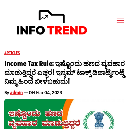
ARTICLES
Income Tax Rule: ಇಷ್ಟೊಂದು ಹಣದ ವ್ಯವಹಾರ
ಮಾಡುತ್ತಿದ್ದರೆ ಎಚ್ಚರ! ಇನ್ಕಮ್ ಟಾಕ್ಸ್ ಡಿಪಾರ್ಟ್ಮೆಂಟ್ಡೆ
ನಿಮ್ಮ ಹಿಂದೆ ಬೀಳಬಹುದು!
By
admin
— ON Mar 04, 2023