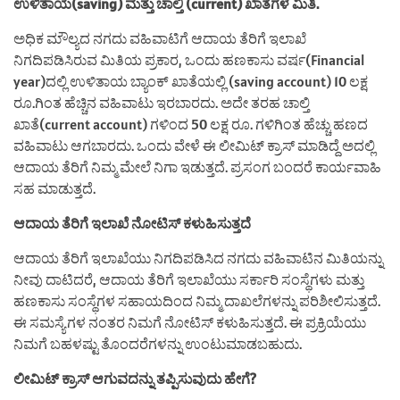
ಉಳಿತಾಯ(saving) ಮತ್ತು ಚಾಲ್ತಿ (current) ಖಾತೆಗಳ ಮಿತಿ.
ಅಧಿಕ ಮೌಲ್ಯದ ನಗದು ವಹಿವಾಟಿಗೆ ಆದಾಯ ತೆರಿಗೆ ಇಲಾಖೆ
ನಿಗದಿಪಡಿಸಿರುವ ಮಿತಿಯ ಪ್ರಕಾರ, ಒಂದು ಹಣಕಾಸು ವರ್ಷ(Financial
year)ದಲ್ಲಿ ಉಳಿತಾಯ ಬ್ಯಾಂಕ್ ಖಾತೆಯಲ್ಲಿ (saving account) 10 ಲಕ್ಷ
ರೂ.ಗಿಂತ ಹೆಚ್ಚಿನ ವಹಿವಾಟು ಇರಬಾರದು. ಅದೇ ತರಹ ಚಾಲ್ತಿ
ಖಾತೆ(current account) ಗಳಿಂದ 50 ಲಕ್ಷ ರೂ. ಗಳಿಗಿಂತ ಹೆಚ್ಚು ಹಣದ
ವಹಿವಾಟು ಆಗಬಾರದು. ಒಂದು ವೇಳೆ ಈ ಲೀಮಿಟ್ ಕ್ರಾಸ್ ಮಾಡಿದ್ದೆ ಅದಲ್ಲಿ
ಆದಾಯ ತೆರಿಗೆ ನಿಮ್ಮ ಮೇಲೆ ನಿಗಾ ಇಡುತ್ತದೆ. ಪ್ರಸಂಗ ಬಂದರೆ ಕಾರ್ಯವಾಹಿ
ಸಹ ಮಾಡುತ್ತದೆ.
ಆದಾಯ ತೆರಿಗೆ ಇಲಾಖೆ ನೋಟಿಸ್ ಕಳುಹಿಸುತ್ತದೆ
ಆದಾಯ ತೆರಿಗೆ ಇಲಾಖೆಯು ನಿಗದಿಪಡಿಸಿದ ನಗದು ವಹಿವಾಟಿನ ಮಿತಿಯನ್ನು
ನೀವು ದಾಟಿದರೆ, ಆದಾಯ ತೆರಿಗೆ ಇಲಾಖೆಯು ಸರ್ಕಾರಿ ಸಂಸ್ಥೆಗಳು ಮತ್ತು
ಹಣಕಾಸು ಸಂಸ್ಥೆಗಳ ಸಹಾಯದಿಂದ ನಿಮ್ಮ ದಾಖಲೆಗಳನ್ನು ಪರಿಶೀಲಿಸುತ್ತದೆ.
ಈ ಸಮಸ್ಯೆಗಳ ನಂತರ ನಿಮಗೆ ನೋಟಿಸ್ ಕಳುಹಿಸುತ್ತದೆ. ಈ ಪ್ರಕ್ರಿಯೆಯು
ನಿಮಗೆ ಬಹಳಷ್ಟು ತೊಂದರೆಗಳನ್ನು ಉಂಟುಮಾಡಬಹುದು.
ಲೀಮಿಟ್ ಕ್ರಾಸ್ ಆಗುವದನ್ನು ತಪ್ಪಿಸುವುದು ಹೇಗೆ?