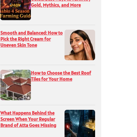
Gold, Mythics, and More
Smooth and Balanced: How to
Pick the Right Cream for
Uneven Skin Tone
How to Choose the Best Roof
Tiles for Your Home
What Happens Behind the
Screen When Your Regular
Brand of Atta Goes Missing