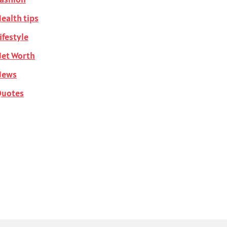
ealth tips
ifestyle
et Worth
News
Quotes