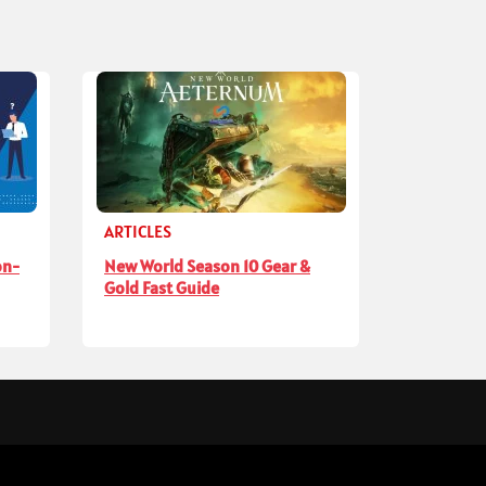
ARTICLES
on-
New World Season 10 Gear &
Gold Fast Guide