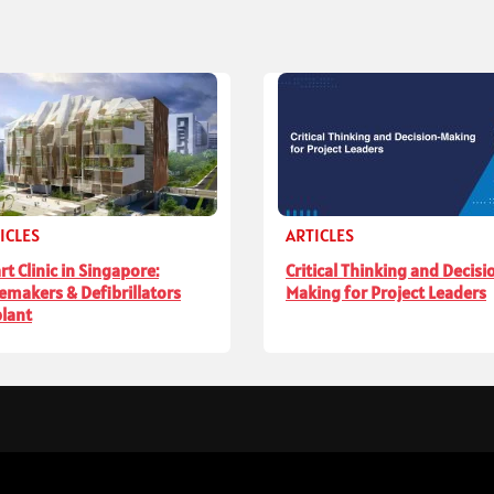
ICLES
ARTICLES
rt Clinic in Singapore:
Critical Thinking and Decisi
emakers & Defibrillators
Making for Project Leaders
lant