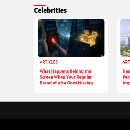
Celebrities
ARTICLES
ART
What Happens Behind the
Hea
Screen When Your Regular
Pac
Brand of Atta Goes Missing
Imp