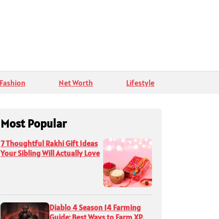
Fashion
Net Worth
Lifestyle
Most Popular
7 Thoughtful Rakhi Gift Ideas
Your Sibling Will Actually Love
Diablo 4 Season 14 Farming
Guide: Best Ways to Farm XP,