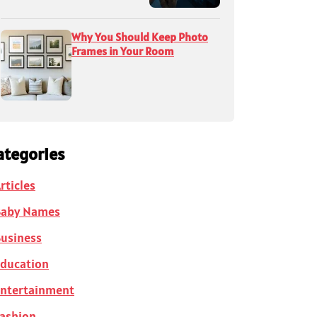
Why You Should Keep Photo
Frames in Your Room
ategories
rticles
Baby Names
usiness
ducation
ntertainment
ashion