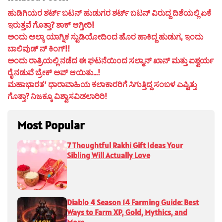
ಹುಡಿಗಿಯರ ಶರ್ಟ್ ಬಟನ್ ಹುಡುಗರ ಶರ್ಟ್ ಬಟನ್ ವಿರುದ್ದ ದಿಶೆಯಲ್ಲಿ ಏಕೆ
ಇರುತ್ತವೆ ಗೊತ್ತಾ? ಶಾಕ್ ಆಗ್ತೀರಿ!
ಅಂದು ಅಲ್ಕಾ ಯಾಗ್ನಿಕ ಸ್ಟುಡಿಯೋದಿಂದ ಹೊರ ಹಾಕಿದ್ದ ಹುಡುಗ, ಇಂದು
ಬಾಲಿವುಡ್ ನ್ ಕಿಂಗ್!!
ಅಂದು ರಾತ್ರಿಯಲ್ಲಿ ನಡೆದ ಈ ಘಟನೆಯಿಂದ ಸಲ್ಮಾನ್ ಖಾನ್ ಮತ್ತು ಐಶ್ವರ್ಯ
ರೈ ನಡುವೆ ಬ್ರೇಕ್ ಅಪ್ ಆಯಿತು…!
ಮಹಾಭಾರತ’ ಧಾರಾವಾಹಿಯ ಕಲಾಕಾರರಿಗೆ ಸಿಗುತ್ತಿದ್ದ ಸಂಬಳ ಎಷ್ಟಿತ್ತು
ಗೊತ್ತಾ? ನಿಜಕ್ಕೂ ವಿಶ್ವಾಸವಿಡಲಾರಿರಿ!
Most Popular
7 Thoughtful Rakhi Gift Ideas Your
Sibling Will Actually Love
Diablo 4 Season 14 Farming Guide: Best
Ways to Farm XP, Gold, Mythics, and