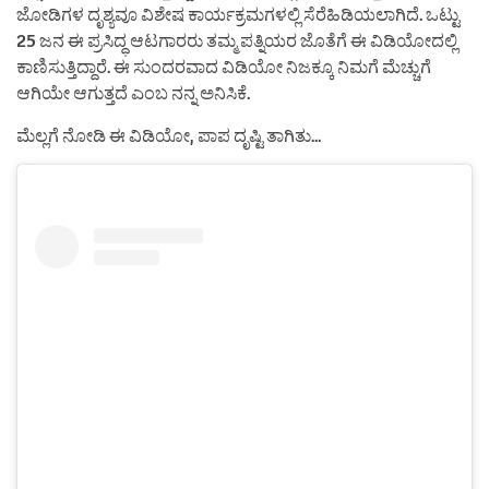
ಜೋಡಿಗಳ ದೃಶ್ಯವೂ ವಿಶೇಷ ಕಾರ್ಯಕ್ರಮಗಳಲ್ಲಿ ಸೆರೆಹಿಡಿಯಲಾಗಿದೆ. ಒಟ್ಟು
25 ಜನ ಈ ಪ್ರಸಿದ್ಧ ಆಟಗಾರರು ತಮ್ಮ ಪತ್ನಿಯರ ಜೊತೆಗೆ ಈ ವಿಡಿಯೋದಲ್ಲಿ
ಕಾಣಿಸುತ್ತಿದ್ದಾರೆ. ಈ ಸುಂದರವಾದ ವಿಡಿಯೋ ನಿಜಕ್ಕೂ ನಿಮಗೆ ಮೆಚ್ಚುಗೆ
ಆಗಿಯೇ ಆಗುತ್ತದೆ ಎಂಬ ನನ್ನ ಅನಿಸಿಕೆ.
ಮೆಲ್ಲಗೆ ನೋಡಿ ಈ ವಿಡಿಯೋ, ಪಾಪ ದೃಷ್ಟಿ ತಾಗಿತು…