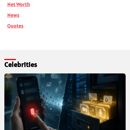
Net Worth
News
Quotes
Celebrities