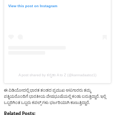
View this post on Instagram
A post shared by ಕನ್ನಡಾ A to Z (@kannadaatoz1)
ಈ ವಿಡಿಯೋದಲ್ಲಿ ಭಾರತ ತಂಡದ ಪ್ರಮುಖ ಆಟಗಾರರು ತಮ್ಮ
ಪತ್ನಿಯರೊಂದಿಗೆ ಭಾರತೀಯ ವೇಷಭೂಷೆಯಲ್ಲಿ ಕಂಡು ಬರುತ್ತಿದ್ದಾರೆ. ಇಲ್ಲಿ
ಒಬ್ಬರಿಗಿಂತ ಒಬ್ಬರು ಕಪಲ್ಸ್ ಗಳು ಭರ್ಜರಿಯಾಗಿ ಕಾಣುತ್ತಿದ್ದಾರೆ.
Related Posts: