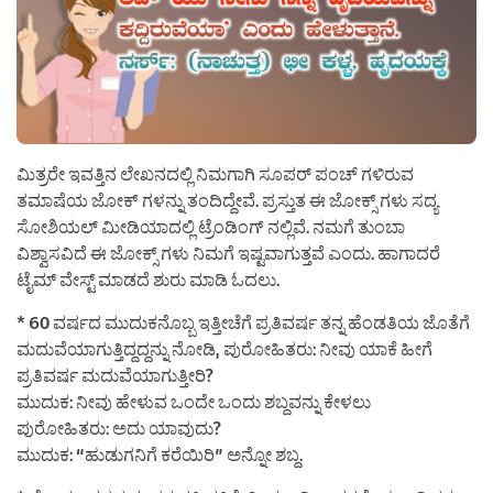
ಮಿತ್ರರೇ ಇವತ್ತಿನ ಲೇಖನದಲ್ಲಿ ನಿಮಗಾಗಿ ಸೂಪರ್ ಪಂಚ್ ಗಳಿರುವ
ತಮಾಷೆಯ ಜೋಕ್ ಗಳನ್ನು ತಂದಿದ್ದೇವೆ. ಪ್ರಸ್ತುತ ಈ ಜೋಕ್ಸ್ ಗಳು ಸದ್ಯ
ಸೋಶಿಯಲ್ ಮೀಡಿಯಾದಲ್ಲಿ ಟ್ರೆಂಡಿಂಗ್ ನಲ್ಲಿವೆ. ನಮಗೆ ತುಂಬಾ
ವಿಶ್ವಾಸವಿದೆ ಈ ಜೋಕ್ಸ್ ಗಳು ನಿಮಗೆ ಇಷ್ಟವಾಗುತ್ತವೆ ಎಂದು. ಹಾಗಾದರೆ
ಟೈಮ್ ವೇಸ್ಟ್ ಮಾಡದೆ ಶುರು ಮಾಡಿ ಓದಲು.
* 60 ವರ್ಷದ ಮುದುಕನೊಬ್ಬ ಇತ್ತೀಚೆಗೆ ಪ್ರತಿವರ್ಷ ತನ್ನ ಹೆಂಡತಿಯ ಜೊತೆಗೆ
ಮದುವೆಯಾಗುತ್ತಿದ್ದದ್ದನ್ನು ನೋಡಿ, ಪುರೋಹಿತರು: ನೀವು ಯಾಕೆ ಹೀಗೆ
ಪ್ರತಿವರ್ಷ ಮದುವೆಯಾಗುತ್ತೀರಿ?
ಮುದುಕ: ನೀವು ಹೇಳುವ ಒಂದೇ ಒಂದು ಶಬ್ದವನ್ನು ಕೇಳಲು
ಪುರೋಹಿತರು: ಅದು ಯಾವುದು?
ಮುದುಕ: “ಹುಡುಗನಿಗೆ ಕರೆಯಿರಿ” ಅನ್ನೋ ಶಬ್ದ.