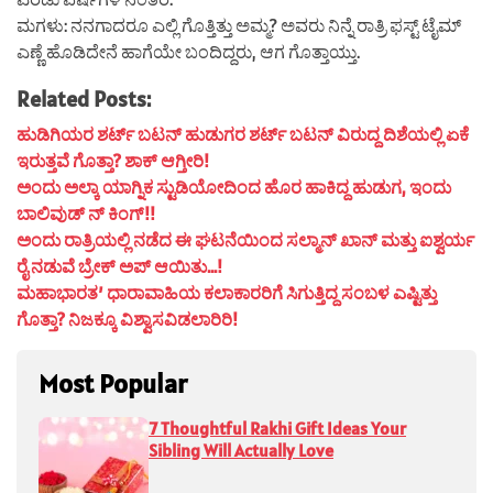
ಮಗಳು: ನನಗಾದರೂ ಎಲ್ಲಿ ಗೊತ್ತಿತ್ತು ಅಮ್ಮ? ಅವರು ನಿನ್ನೆ ರಾತ್ರಿ ಫಸ್ಟ್ ಟೈಮ್
ಎಣ್ಣೆ ಹೊಡಿದೇನೆ ಹಾಗೆಯೇ ಬಂದಿದ್ದರು, ಆಗ ಗೊತ್ತಾಯ್ತು.
Related Posts:
ಹುಡಿಗಿಯರ ಶರ್ಟ್ ಬಟನ್ ಹುಡುಗರ ಶರ್ಟ್ ಬಟನ್ ವಿರುದ್ದ ದಿಶೆಯಲ್ಲಿ ಏಕೆ
ಇರುತ್ತವೆ ಗೊತ್ತಾ? ಶಾಕ್ ಆಗ್ತೀರಿ!
ಅಂದು ಅಲ್ಕಾ ಯಾಗ್ನಿಕ ಸ್ಟುಡಿಯೋದಿಂದ ಹೊರ ಹಾಕಿದ್ದ ಹುಡುಗ, ಇಂದು
ಬಾಲಿವುಡ್ ನ್ ಕಿಂಗ್!!
ಅಂದು ರಾತ್ರಿಯಲ್ಲಿ ನಡೆದ ಈ ಘಟನೆಯಿಂದ ಸಲ್ಮಾನ್ ಖಾನ್ ಮತ್ತು ಐಶ್ವರ್ಯ
ರೈ ನಡುವೆ ಬ್ರೇಕ್ ಅಪ್ ಆಯಿತು…!
ಮಹಾಭಾರತ’ ಧಾರಾವಾಹಿಯ ಕಲಾಕಾರರಿಗೆ ಸಿಗುತ್ತಿದ್ದ ಸಂಬಳ ಎಷ್ಟಿತ್ತು
ಗೊತ್ತಾ? ನಿಜಕ್ಕೂ ವಿಶ್ವಾಸವಿಡಲಾರಿರಿ!
Most Popular
7 Thoughtful Rakhi Gift Ideas Your
Sibling Will Actually Love