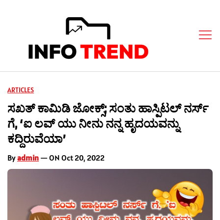
ARTICLES
ಸಖತ್ ಕಾಮಿಡಿ ಜೋಕ್ಸ್; ಸಂತು ಹಾಸ್ಪಿಟಲ್ ನರ್ಸ್
ಗೆ, ‘ಐ ಲವ್ ಯು ನೀನು ನನ್ನ ಹೃದಯವನ್ನು
ಕದ್ದಿರುವೆಯಾ’
By
admin
— ON Oct 20, 2022