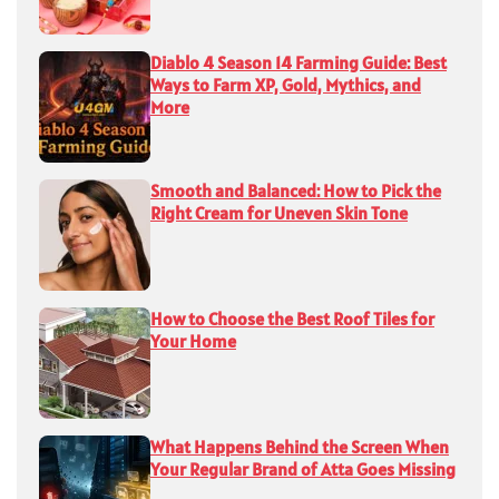
Diablo 4 Season 14 Farming Guide: Best
Ways to Farm XP, Gold, Mythics, and
More
Smooth and Balanced: How to Pick the
Right Cream for Uneven Skin Tone
How to Choose the Best Roof Tiles for
Your Home
What Happens Behind the Screen When
Your Regular Brand of Atta Goes Missing