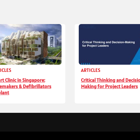
ICLES
ARTICLES
rt Clinic in Singapore:
Critical Thinking and Decisi
emakers & Defibrillators
Making for Project Leaders
lant