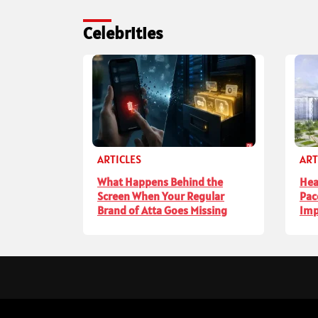
Celebrities
ARTICLES
ART
What Happens Behind the
Hea
Screen When Your Regular
Pac
Brand of Atta Goes Missing
Imp