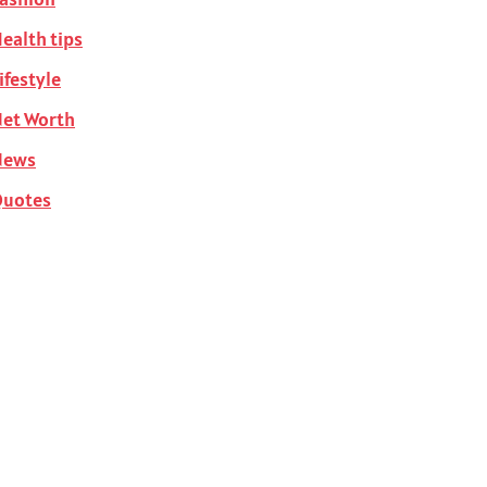
ealth tips
ifestyle
et Worth
News
Quotes