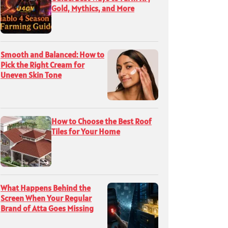
Gold, Mythics, and More
Smooth and Balanced: How to
Pick the Right Cream for
Uneven Skin Tone
How to Choose the Best Roof
Tiles for Your Home
What Happens Behind the
Screen When Your Regular
Brand of Atta Goes Missing