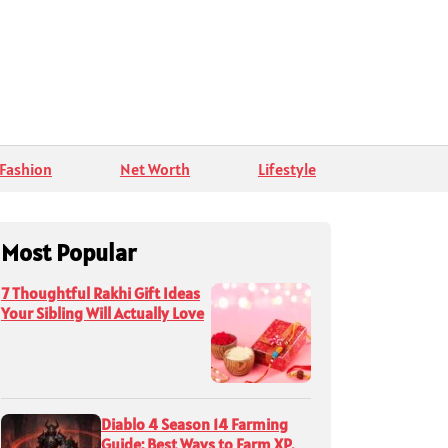
Fashion
Net Worth
Lifestyle
Most Popular
7 Thoughtful Rakhi Gift Ideas
Your Sibling Will Actually Love
Diablo 4 Season 14 Farming
Guide: Best Ways to Farm XP,