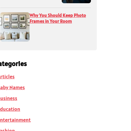
Why You Should Keep Photo
Frames in Your Room
ategories
rticles
Baby Names
usiness
ducation
ntertainment
ashion