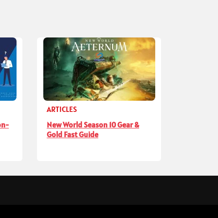
ARTICLES
on-
New World Season 10 Gear &
Gold Fast Guide