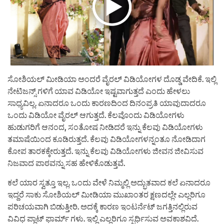
ಸೋಶಿಯಲ್ ಮೀಡಿಯಾ ಅಂದರೆ ವೈರಲ್ ವಿಡಿಯೋಗಳ ದೊಡ್ಡ ವೇದಿಕೆ. ಇಲ್ಲಿ
ನೇಟಿಜನ್ಸ್ ಗಳಿಗೆ ಯಾವ ವಿಡಿಯೋ ಇಷ್ಟವಾಗುತ್ತದೆ ಎಂದು ಹೇಳಲು
ಸಾಧ್ಯವಿಲ್ಲ. ಏನಾದರೂ ಒಂದು ಕಾರಣದಿಂದ ದಿನಂಪ್ರತಿ ಯಾವುದಾದರೂ
ಒಂದು ವಿಡಿಯೋ ವೈರಲ್ ಆಗುತ್ತದೆ. ಕೆಲವೊಂದು ವಿಡಿಯೋಗಳು
ಹುಡುಗರಿಗೆ ಆನಂದ, ಸಂತೋಷ ನೀಡಿದರೆ ಇನ್ನು ಕೆಲವು ವಿಡಿಯೋಗಳು
ತಮಾಷೆಯಿಂದ ಕೂಡಿರುತ್ತದೆ. ಕೆಲವು ವಿಡಿಯೋಗಳನ್ನಂತೂ ನೋಡಿದಾಗ
ಕೋಪ ತಾರಕಕ್ಕೇರುತ್ತದೆ. ಇನ್ನು ಕೆಲವು ವಿಡಿಯೋಗಳು ಜೀವನ ಜೀವಿಸುವ
ನಿಜವಾದ ಪಾಠವನ್ನು ಸಹ ಹೇಳಿಕೊಡುತ್ತವೆ.
ಕಲೆ ಯಾರ ಸ್ವತ್ತೂ ಇಲ್ಲ. ಒಂದು ವೇಳೆ ನಿಮ್ಮಲ್ಲಿ ಅದ್ಭುತವಾದ ಕಲೆ ಏನಾದರೂ
ಇದ್ದರೆ ಸಾಕು ಸೋಶಿಯಲ್ ಮೀಡಿಯಾ ಮುಖಾಂತರ ಕ್ಷಣದಲ್ಲೇ ಎಲ್ಲರಿಗೂ
ಪರಿಚಯವಾಗಿ ಬಿಡುತ್ತೀರಿ. ಅದಕ್ಕೆ ಕಾರಣ ಇಂಟರ್ನೆಟ್ ಜಗತ್ತಿನಲ್ಲಿರುವ
ವಿವಿಧ ಪ್ಲಾಟ್ ಫಾರ್ಮ್ ಗಳು. ಇಲ್ಲಿ ಎಲ್ಲರಿಗೂ ಸ್ಪರ್ಧಿಸುವ ಅವಕಾಶವಿದೆ.