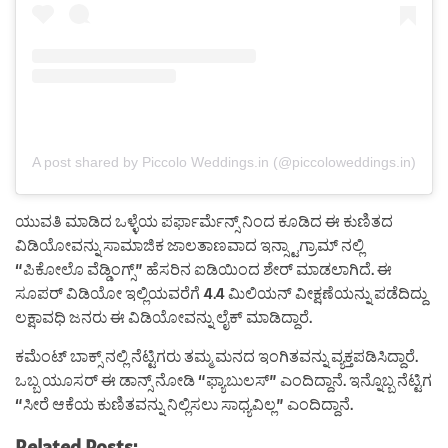
A post shared by Piccolo Weddings.in (@piccoloweddings.in)
ಯುವತಿ ಮಾಡಿದ ಒಳ್ಳೆಯ ಪರ್ಫಾರ್ಮೆನ್ಸ್ ನಿಂದ ಕೂಡಿದ ಈ ಕುಣಿತದ
ವಿಡಿಯೋವನ್ನು ಸಾಮಾಜಿಕ ಜಾಲತಾಣವಾದ ಇನ್ಸ್ಟಾಗ್ರಾಮ್ ನಲ್ಲಿ
“ಪಿಕೋಲೊ ವೆಡ್ಡಿಂಗ್ಸ್” ಹೆಸರಿನ ಐಡಿಯಿಂದ ಶೇರ್ ಮಾಡಲಾಗಿದೆ. ಈ
ಸೂಪರ್ ವಿಡಿಯೋ ಇಲ್ಲಿಯವರೆಗೆ 4.4 ಮಿಲಿಯನ್ ವೀಕ್ಷಣೆಯನ್ನು ಪಡೆದಿದ್ದು
ಲಕ್ಷಾವಧಿ ಜನರು ಈ ವಿಡಿಯೋವನ್ನು ಲೈಕ್ ಮಾಡಿದ್ದಾರೆ.
ಕಮೆಂಟ್ ಬಾಕ್ಸ್ ನಲ್ಲಿ ನೆಟ್ಟಿಗರು ತಮ್ಮ ಮನದ ಇಂಗಿತವನ್ನು ವ್ಯಕ್ತಪಡಿಸಿದ್ದಾರೆ.
ಒಬ್ಬ ಯೂಸರ್ ಈ ಡಾನ್ಸ್ ನೋಡಿ “ಫ್ಯಾಬುಲಸ್” ಎಂದಿದ್ದಾನೆ. ಇನ್ನೊಬ್ಬ ನೆಟ್ಟಿಗ
“ಸೀರೆ ಆಕೆಯ ಕುಣಿತವನ್ನು ನಿಲ್ಲಿಸಲು ಸಾಧ್ಯವಿಲ್ಲ” ಎಂದಿದ್ದಾನೆ.
Related Posts: