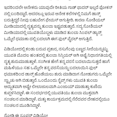
ಇದರಿಂದಲೇ ಅನೇಕರು ಯಾವುದೇ ರೀತಿಯ ಗಾಡ್ ಫಾದರ್ ಇಲ್ಲದೆ ಫೋಕಸ್
ನಲ್ಲಿ ಬಂದಿದ್ದಾರೆ. ಅದರಲ್ಲೂ ಇರುವ ಅನೇಕ ಕಲೆಗಳಲ್ಲಿ ನಿಮಗೆ ಡಾನ್ಸ್
ಬರುತ್ತಿದ್ದರೆ ನೀವು ಬಹುಬೇಗ ಫೇಮಸ್ ಆಗುತ್ತೀರಿ. ಕಾರಣ ಸೋಶಿಯಲ್
ಮೀಡಿಯಾದಲ್ಲಿ ನೃತ್ಯವನ್ನು ತುಂಬಾ ಇಷ್ಟಪಡುತ್ತಾರೆ. ಸದ್ಯ ಸೋಶಿಯಲ್
ಮೀಡಿಯಾದಲ್ಲಿ ಯುವತಿಯೊಬ್ಬಳು ಮಾಡಿದ ತುಂಬಾ ಸಿಂಪಲ್ ಡ್ಯಾನ್ಸ್
ಒಮ್ಮೆಲೆ ಧಮಾಕಾ ದಲ್ಲಿ ಬದಲಾಗಿ ಈಗ ಫುಲ್ ವೈರಲ್ ಆಗುತ್ತಿದೆ.
ವಿಡಿಯೋದಲ್ಲಿ ಕಂಡು ಬರುವ ಪ್ರಕಾರ, ನಸುಗೆಂಪು ಬಣ್ಣದ ಸೀರೆಯನ್ನುಟ್ಟು
ಯುವತಿ ಮೊದಲ ಹಂತದಲ್ಲಿ ತುಂಬಾ ಸಿನ್ಸಿಯರ್ ಆಗಿ ಅಷ್ಟೆ ನಿಧಾನಗತಿಯಲ್ಲಿ
ನೃತ್ಯ ಶುರುಮಾಡುತ್ತಾಳೆ. ಸಂಗೀತ ಹೇಗೆ ತನ್ನ ವರಸೆ ಬದಲಾಯಿಸುತ್ತದೆ ಹಾಗೆ
ಮಹಿಳೆಯೂ ಸಹ ಒಮ್ಮೆಲೇ ತನ್ನ ವರಸೆಯನ್ನು ಬದಲಾಯಿಸಿ ಫುಲ್
ಧಮಾಕದಿಂದ ಡಾನ್ಸ್ ಹೊಡೆಯಲು ಶುರು ಮಾಡಿದಾಗ ನೋಡುಗರು ಒಮ್ಮೆಲೇ
ಸ್ಟ್ಯಾಚು ಆಗಿ ಬಿಡುತ್ತಾರೆ. ಒಂದೊಂದು ಸ್ಟೆಪ್ಸ್ ಗಳು ಯುವತಿ ತುಂಬಾ
ಅದ್ಭುತವಾಗಿ ಅಷ್ಟೇ ಲೀಲಾಜಾಲವಾಗಿ ಎಂಜಾಯ್ ಮಾಡುತ್ತಾ ಕುಣಿದು
ಕುಪ್ಪಳಿಸಿದ್ದಾಳೆ. ಈ ಸಂದರ್ಭದಲ್ಲಿ ಯುವತಿಯು ತುಂಬಾ ಮುಕ್ತವಾಗಿ
ಸಂಚಲನ ಮಾಡಿದ್ದಾಳೆ. ಮತ್ತು ಕಾರ್ಯಕ್ರಮದಲ್ಲಿ ನೆರೆದವರ ದೇಹದಲ್ಲಿಯೂ
ಸಂಚಲನ ಮೂಡಿಸಿದ್ದಾಳೆ.
ನೋಡಿ ಈ ಸೂಪರ್ ವಿಡಿಯೋ