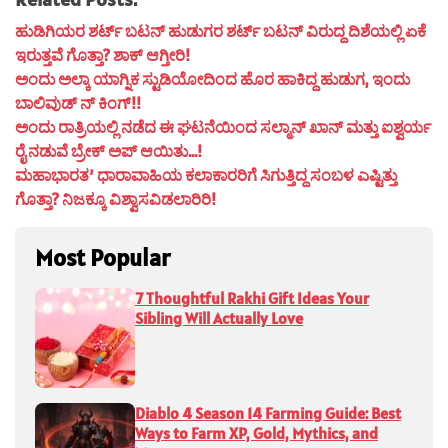
ಹುಡಿಗಿಯರ ಶರ್ಟ್ ಬಟನ್ ಹುಡುಗರ ಶರ್ಟ್ ಬಟನ್ ವಿರುದ್ದ ದಿಶೆಯಲ್ಲಿ ಏಕೆ
ಇರುತ್ತವೆ ಗೊತ್ತಾ? ಶಾಕ್ ಆಗ್ತೀರಿ!
ಅಂದು ಅಲ್ಕಾ ಯಾಗ್ನಿಕ ಸ್ಟುಡಿಯೋದಿಂದ ಹೊರ ಹಾಕಿದ್ದ ಹುಡುಗ, ಇಂದು
ಬಾಲಿವುಡ್ ನ್ ಕಿಂಗ್!!
ಅಂದು ರಾತ್ರಿಯಲ್ಲಿ ನಡೆದ ಈ ಘಟನೆಯಿಂದ ಸಲ್ಮಾನ್ ಖಾನ್ ಮತ್ತು ಐಶ್ವರ್ಯ
ರೈ ನಡುವೆ ಬ್ರೇಕ್ ಅಪ್ ಆಯಿತು…!
ಮಹಾಭಾರತ’ ಧಾರಾವಾಹಿಯ ಕಲಾಕಾರರಿಗೆ ಸಿಗುತ್ತಿದ್ದ ಸಂಬಳ ಎಷ್ಟಿತ್ತು
ಗೊತ್ತಾ? ನಿಜಕ್ಕೂ ವಿಶ್ವಾಸವಿಡಲಾರಿರಿ!
Most Popular
7 Thoughtful Rakhi Gift Ideas Your
Sibling Will Actually Love
Diablo 4 Season 14 Farming Guide: Best
Ways to Farm XP, Gold, Mythics, and