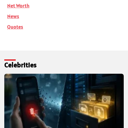
Net Worth
News
Quotes
Celebrities