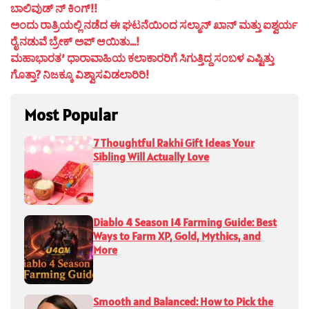
ಬಾಲಿವುಡ್ ನ್ ಕಿಂಗ್!!
ಅಂದು ರಾತ್ರಿಯಲ್ಲಿ ನಡೆದ ಈ ಘಟನೆಯಿಂದ ಸಲ್ಮಾನ್ ಖಾನ್ ಮತ್ತು ಐಶ್ವರ್ಯ
ರೈ ನಡುವೆ ಬ್ರೇಕ್ ಅಪ್ ಆಯಿತು…!
ಮಹಾಭಾರತ’ ಧಾರಾವಾಹಿಯ ಕಲಾಕಾರರಿಗೆ ಸಿಗುತ್ತಿದ್ದ ಸಂಬಳ ಎಷ್ಟಿತ್ತು
ಗೊತ್ತಾ? ನಿಜಕ್ಕೂ ವಿಶ್ವಾಸವಿಡಲಾರಿರಿ!
Most Popular
7 Thoughtful Rakhi Gift Ideas Your
Sibling Will Actually Love
Diablo 4 Season 14 Farming Guide: Best
Ways to Farm XP, Gold, Mythics, and
More
Smooth and Balanced: How to Pick the