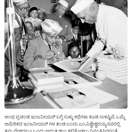
ಅಂಥ ಪ್ರಚಂಡ ಇಂಜನೀಯರ್ ಬಗ್ಗೆ ಸುಳ್ಳು ಕಥೆಗಳು ಕೂಡ ಸಾಕಷ್ಟಿವೆ. ಒಮ್ಮೆ
ಅಮೆರಿಕದ ಇಂಜನೀಯರ್ ಗಳ ತಂಡ ಬಂದು ಎಂ.ವಿಶ್ವೇಶ್ವರಯ್ಯನವರಲ್ಲಿ
ತಮ್ಮ ದೇಶದಲ್ಲೂ ಒಂದು ಅದ್ಭುತ ಡ್ಯಾಂ ಕಟ್ಟಿಕೊಡಲು ವಿನಂತಿಸಿದರಂತೆ,