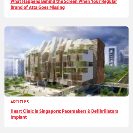
What Happens Behind the Screen When Your Regular
Brand of Atta Goes Missing
ARTICLES
Heart Clinic in Singapore: Pacemakers & Defibrillators
Implant