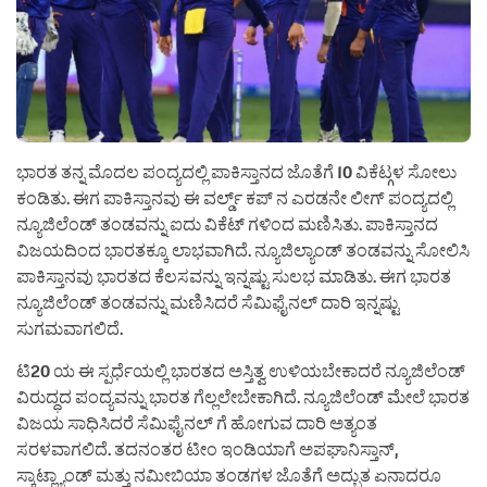
ಭಾರತ ತನ್ನ ಮೊದಲ ಪಂದ್ಯದಲ್ಲಿ ಪಾಕಿಸ್ತಾನದ ಜೊತೆಗೆ 10 ವಿಕೆಟ್ಗಳ ಸೋಲು
ಕಂಡಿತು. ಈಗ ಪಾಕಿಸ್ತಾನವು ಈ ವರ್ಲ್ಡ್ ಕಪ್ ನ ಎರಡನೇ ಲೀಗ್ ಪಂದ್ಯದಲ್ಲಿ
ನ್ಯೂಜಿಲೆಂಡ್ ತಂಡವನ್ನು ಐದು ವಿಕೆಟ್ ಗಳಿಂದ ಮಣಿಸಿತು. ಪಾಕಿಸ್ತಾನದ
ವಿಜಯದಿಂದ ಭಾರತಕ್ಕೂ ಲಾಭವಾಗಿದೆ. ನ್ಯೂಜಿಲ್ಯಾಂಡ್ ತಂಡವನ್ನು ಸೋಲಿಸಿ
ಪಾಕಿಸ್ತಾನವು ಭಾರತದ ಕೆಲಸವನ್ನು ಇನ್ನಷ್ಟು ಸುಲಭ ಮಾಡಿತು. ಈಗ ಭಾರತ
ನ್ಯೂಜಿಲೆಂಡ್ ತಂಡವನ್ನು ಮಣಿಸಿದರೆ ಸೆಮಿಫೈನಲ್ ದಾರಿ ಇನ್ನಷ್ಟು
ಸುಗಮವಾಗಲಿದೆ.
ಟಿ20 ಯ ಈ ಸ್ಪರ್ಧೆಯಲ್ಲಿ ಭಾರತದ ಅಸ್ತಿತ್ವ ಉಳಿಯಬೇಕಾದರೆ ನ್ಯೂಜಿಲೆಂಡ್
ವಿರುದ್ಧದ ಪಂದ್ಯವನ್ನು ಭಾರತ ಗೆಲ್ಲಲೇಬೇಕಾಗಿದೆ. ನ್ಯೂಜಿಲೆಂಡ್ ಮೇಲೆ ಭಾರತ
ವಿಜಯ ಸಾಧಿಸಿದರೆ ಸೆಮಿಫೈನಲ್ ಗೆ ಹೋಗುವ ದಾರಿ ಅತ್ಯಂತ
ಸರಳವಾಗಲಿದೆ. ತದನಂತರ ಟೀಂ ಇಂಡಿಯಾಗೆ ಅಪಘಾನಿಸ್ತಾನ್,
ಸ್ಕಾಟ್ಲ್ಯಾಂಡ್ ಮತ್ತು ನಮೀಬಿಯಾ ತಂಡಗಳ ಜೊತೆಗೆ ಅದ್ಭುತ ಏನಾದರೂ