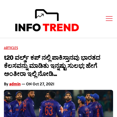
ARTICLES
t20 ವರ್ಲ್ಡ್ ಕಪ್ ನಲ್ಲಿ ಪಾಕಿಸ್ತಾನವು ಭಾರತದ
ಕೆಲಸವನ್ನು ಮಾಡಿತು ಇನ್ನಷ್ಟು ಸುಲಭ; ಹೇಗೆ
ಅಂತೀರಾ ಇಲ್ಲಿ ನೋಡಿ…
By
admin
— ON Oct 27, 2021