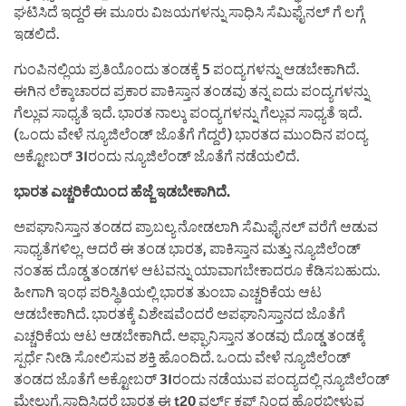
ಘಟಿಸಿದೆ ಇದ್ದರೆ ಈ ಮೂರು ವಿಜಯಗಳನ್ನು ಸಾಧಿಸಿ ಸೆಮಿಫೈನಲ್ ಗೆ ಲಗ್ಗೆ
ಇಡಲಿದೆ.
ಗುಂಪಿನಲ್ಲಿಯ ಪ್ರತಿಯೊಂದು ತಂಡಕ್ಕೆ 5 ಪಂದ್ಯಗಳನ್ನು ಆಡಬೇಕಾಗಿದೆ.
ಈಗಿನ ಲೆಕ್ಕಾಚಾರದ ಪ್ರಕಾರ ಪಾಕಿಸ್ತಾನ ತಂಡವು ತನ್ನ ಐದು ಪಂದ್ಯಗಳನ್ನು
ಗೆಲ್ಲುವ ಸಾಧ್ಯತೆ ಇದೆ. ಭಾರತ ನಾಲ್ಕು ಪಂದ್ಯಗಳನ್ನು ಗೆಲ್ಲುವ ಸಾಧ್ಯತೆ ಇದೆ.
(ಒಂದು ವೇಳೆ ನ್ಯೂಜಿಲೆಂಡ್ ಜೊತೆಗೆ ಗೆದ್ದರೆ) ಭಾರತದ ಮುಂದಿನ ಪಂದ್ಯ
ಅಕ್ಟೋಬರ್ 31ರಂದು ನ್ಯೂಜಿಲೆಂಡ್ ಜೊತೆಗೆ ನಡೆಯಲಿದೆ.
ಭಾರತ ಎಚ್ಚರಿಕೆಯಿಂದ ಹೆಜ್ಜೆ ಇಡಬೇಕಾಗಿದೆ.
ಅಪಘಾನಿಸ್ತಾನ ತಂಡದ ಪ್ರಾಬಲ್ಯ ನೋಡಲಾಗಿ ಸೆಮಿಫೈನಲ್ ವರೆಗೆ ಆಡುವ
ಸಾಧ್ಯತೆಗಳಿಲ್ಲ. ಆದರೆ ಈ ತಂಡ ಭಾರತ, ಪಾಕಿಸ್ತಾನ ಮತ್ತು ನ್ಯೂಜಿಲೆಂಡ್
ನಂತಹ ದೊಡ್ಡ ತಂಡಗಳ ಆಟವನ್ನು ಯಾವಾಗಬೇಕಾದರೂ ಕೆಡಿಸಬಹುದು.
ಹೀಗಾಗಿ ಇಂಥ ಪರಿಸ್ಥಿತಿಯಲ್ಲಿ ಭಾರತ ತುಂಬಾ ಎಚ್ಚರಿಕೆಯ ಆಟ
ಆಡಬೇಕಾಗಿದೆ. ಭಾರತಕ್ಕೆ ವಿಶೇಷವೆಂದರೆ ಅಪಘಾನಿಸ್ತಾನದ ಜೊತೆಗೆ
ಎಚ್ಚರಿಕೆಯ ಆಟ ಆಡಬೇಕಾಗಿದೆ. ಅಫ್ಘಾನಿಸ್ತಾನ ತಂಡವು ದೊಡ್ಡ ತಂಡಕ್ಕೆ
ಸ್ಪರ್ಧೆ ನೀಡಿ ಸೋಲಿಸುವ ಶಕ್ತಿ ಹೊಂದಿದೆ. ಒಂದು ವೇಳೆ ನ್ಯೂಜಿಲೆಂಡ್
ತಂಡದ ಜೊತೆಗೆ ಅಕ್ಟೋಬರ್ 31ರಂದು ನಡೆಯುವ ಪಂದ್ಯದಲ್ಲಿ ನ್ಯೂಜಿಲೆಂಡ್
ಮೇಲುಗೈ ಸಾಧಿಸಿದರೆ ಭಾರತ ಈ t20 ವರ್ಲ್ಡ್ ಕಪ್ ನಿಂದ ಹೊರಬೀಳುವ