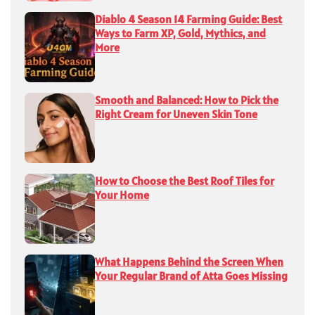
Diablo 4 Season 14 Farming Guide: Best
Ways to Farm XP, Gold, Mythics, and
More
Smooth and Balanced: How to Pick the
Right Cream for Uneven Skin Tone
How to Choose the Best Roof Tiles for
Your Home
What Happens Behind the Screen When
Your Regular Brand of Atta Goes Missing