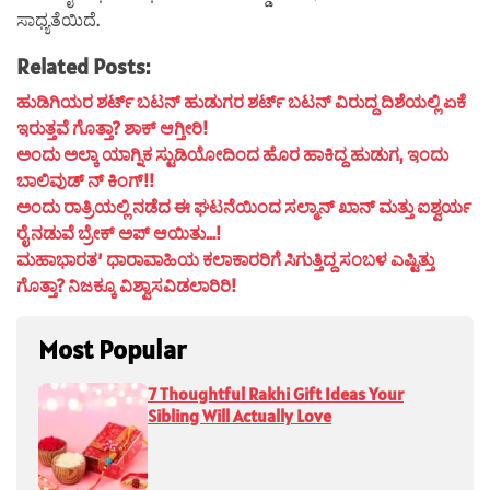
ಸಾಧ್ಯತೆಯಿದೆ.
Related Posts:
ಹುಡಿಗಿಯರ ಶರ್ಟ್ ಬಟನ್ ಹುಡುಗರ ಶರ್ಟ್ ಬಟನ್ ವಿರುದ್ದ ದಿಶೆಯಲ್ಲಿ ಏಕೆ
ಇರುತ್ತವೆ ಗೊತ್ತಾ? ಶಾಕ್ ಆಗ್ತೀರಿ!
ಅಂದು ಅಲ್ಕಾ ಯಾಗ್ನಿಕ ಸ್ಟುಡಿಯೋದಿಂದ ಹೊರ ಹಾಕಿದ್ದ ಹುಡುಗ, ಇಂದು
ಬಾಲಿವುಡ್ ನ್ ಕಿಂಗ್!!
ಅಂದು ರಾತ್ರಿಯಲ್ಲಿ ನಡೆದ ಈ ಘಟನೆಯಿಂದ ಸಲ್ಮಾನ್ ಖಾನ್ ಮತ್ತು ಐಶ್ವರ್ಯ
ರೈ ನಡುವೆ ಬ್ರೇಕ್ ಅಪ್ ಆಯಿತು…!
ಮಹಾಭಾರತ’ ಧಾರಾವಾಹಿಯ ಕಲಾಕಾರರಿಗೆ ಸಿಗುತ್ತಿದ್ದ ಸಂಬಳ ಎಷ್ಟಿತ್ತು
ಗೊತ್ತಾ? ನಿಜಕ್ಕೂ ವಿಶ್ವಾಸವಿಡಲಾರಿರಿ!
Most Popular
7 Thoughtful Rakhi Gift Ideas Your
Sibling Will Actually Love