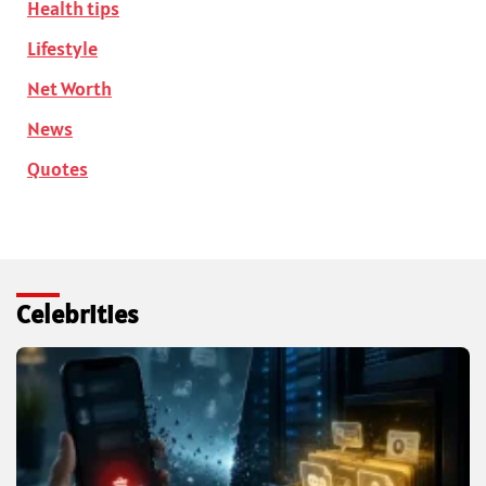
Health tips
Lifestyle
Net Worth
News
Quotes
Celebrities