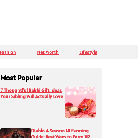
Fashion
Net Worth
Lifestyle
Most Popular
7 Thoughtful Rakhi Gift Ideas
Your Sibling Will Actually Love
Diablo 4 Season 14 Farming
Guide: Best Ways to Farm XP,