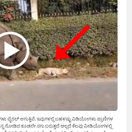
 ವೈರಲ್ ಆಗುತ್ತಿವೆ. ಇವುಗಳಲ್ಲಿ ಬಹಳಷ್ಟು ವಿಡಿಯೋಗಳು ಪ್ರಾಣಿಗಳ
ಳನ್ನ ನೋಡಿದ ಕೂಡಲೇ ನಗು ಬರುತ್ತದೆ ಅಲ್ಲದೆ ಕೆಲವು ವೀಡಿಯೋಗಳಲ್ಲಿ