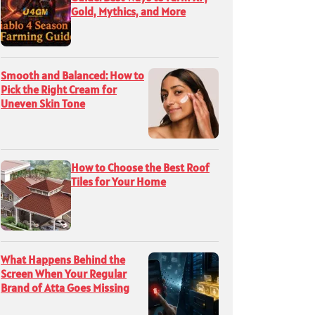
Gold, Mythics, and More
Smooth and Balanced: How to
Pick the Right Cream for
Uneven Skin Tone
How to Choose the Best Roof
Tiles for Your Home
What Happens Behind the
Screen When Your Regular
Brand of Atta Goes Missing