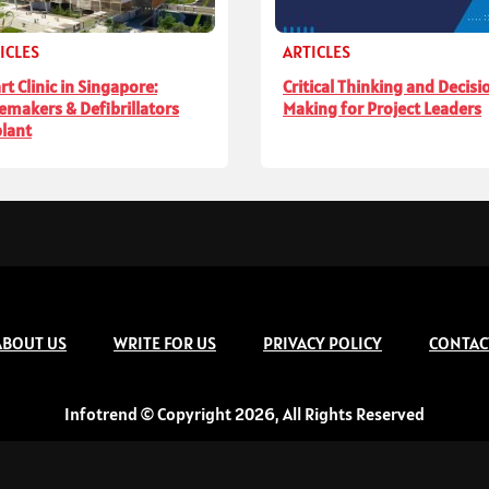
ICLES
ARTICLES
rt Clinic in Singapore:
Critical Thinking and Decisi
emakers & Defibrillators
Making for Project Leaders
lant
ABOUT US
WRITE FOR US
PRIVACY POLICY
CONTAC
Infotrend © Copyright 2026, All Rights Reserved