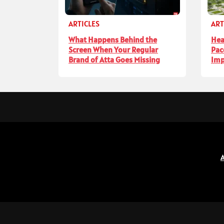
ARTICLES
ART
What Happens Behind the
Hea
Screen When Your Regular
Pac
Brand of Atta Goes Missing
Imp