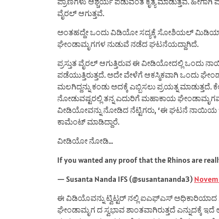
ಪ್ರಾಣಿಗಳು ಆಶ್ಚರ್ಯ ಪಡುವಂತ ಕೃತ್ಯ ಮಾಡುತ್ತವೆ. ಹೀಗ
ವೈರಲ್ ಆಗುತ್ತವೆ.
ಅಂತಹದ್ದೇ ಒಂದು ವಿಡಿಯೋ ಸದ್ಯಕ್ಕೆ ಸೋಶಿಯಲ್ ಮಿಡಿಯಾದ
ಘೇಂಡಾಮೃಗಗಳ ನುಡುವೆ ನಡೆದ ಘಟನೆಯದ್ದಾಗಿದೆ.
ಪ್ರಸ್ತುತ ವೈರಲ್ ಆಗುತ್ತಿರುವ ಈ ವೀಡಿಯೋದಲ್ಲಿ ಒಂದು ನಾಯಿ 
ಪಡೆಯುತ್ತಿರುತ್ತದೆ. ಅದೇ ವೇಳೆಗೆ ಆಕಸ್ಮಿಕವಾಗಿ ಒಂದು ಘೇ
ಮಲಗಿದ್ದನ್ನು ಕಂಡು ಅದಕ್ಕೆ ಎಬ್ಬಿಸಲು ಪ್ರಯತ್ನ ಮಾಡುತ್ತದೆ.
ನೋಡುವಷ್ಟರಲ್ಲಿ ತನ್ನ ಎದುರಿಗೆ ಮಹಾಕಾಯ ಘೇಂಡಾಮೃಗವನ್ನು
ವೀಡಿಯೋವನ್ನು ನೋಡಿದ ನೆಟ್ಟಿಗರು, ‘ಈ ಘಟನೆ ನಾಯಿ
ಕಾಮೆಂಟ್ ಮಾಡಿದ್ದಾರೆ.
ವೀಡಿಯೋ ನೋಡಿ…
If you wanted any proof that the Rhinos are real
— Susanta Nanda IFS (@susantananda3)
Novemb
ಈ ವಿಡಿಯೊವನ್ನು ಟ್ವಿಟ್ಟರ್ ನಲ್ಲಿ ಐಎಫ್ಎಸ್ ಅಧಿಕಾರಿಯಾ
ಘೇಂಡಾಮೃಗ ದ ಸ್ವಭಾವ ಶಾಂತವಾಗಿರುತ್ತದೆ ಎನ್ನುದಕ್ಕೆ ಇದೆ