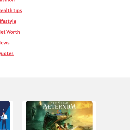
ealth tips
ifestyle
et Worth
News
Quotes