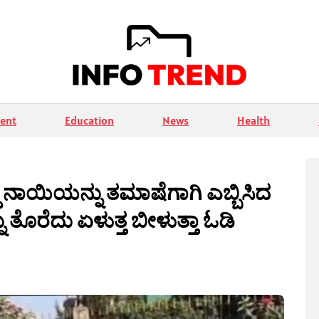
ent
Education
News
Health
ದ್ದ ನಾಯಿಯನ್ನು ತಮಾಷೆಗಾಗಿ ಎಬ್ಬಿಸಿದ
ೊರೆದು ಏಳುತ್ತ ಬೀಳುತ್ತಾ ಓಡಿ