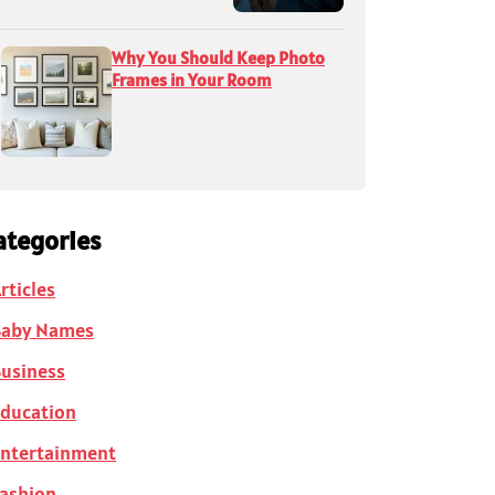
Why You Should Keep Photo
Frames in Your Room
ategories
rticles
Baby Names
usiness
ducation
ntertainment
ashion