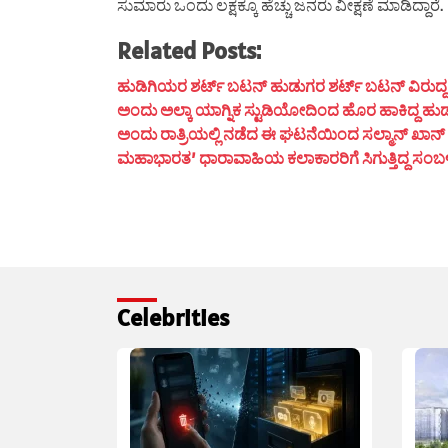
ಸುಮಾರು ಒಂದು ಲಕ್ಷಕ್ಕೂ ಹೆಚ್ಚು ಜನರು ವೀಕ್ಷಣೆ ಮಾಡಿದ್ದಾರೆ.
Related Posts:
ಹುಡಿಗಿಯರ ಶರ್ಟ್ ಬಟನ್ ಹುಡುಗರ ಶರ್ಟ್ ಬಟನ್ ವಿರುದ್ದ ದಿಶೆ
ಅಂದು ಅಲ್ಕಾ ಯಾಗ್ನಿಕ ಸ್ಟುಡಿಯೋದಿಂದ ಹೊರ ಹಾಕಿದ್ದ ಹುಡ
ಅಂದು ರಾತ್ರಿಯಲ್ಲಿ ನಡೆದ ಈ ಘಟನೆಯಿಂದ ಸಲ್ಮಾನ್ ಖಾನ್ ಮ
ಮಹಾಭಾರತ’ ಧಾರಾವಾಹಿಯ ಕಲಾಕಾರರಿಗೆ ಸಿಗುತ್ತಿದ್ದ ಸಂಬಳ ಎಷ್
Celebrities