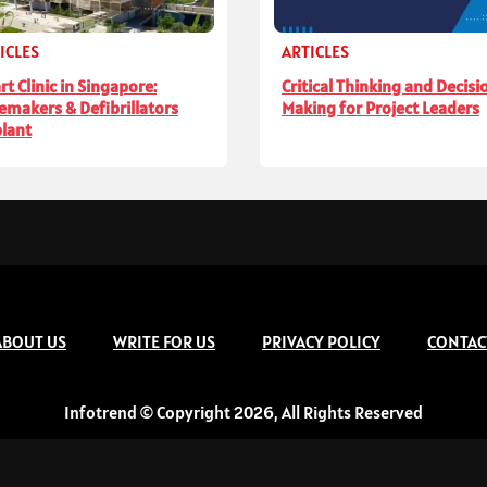
ICLES
ARTICLES
rt Clinic in Singapore:
Critical Thinking and Decisi
emakers & Defibrillators
Making for Project Leaders
lant
ABOUT US
WRITE FOR US
PRIVACY POLICY
CONTAC
Infotrend © Copyright 2026, All Rights Reserved