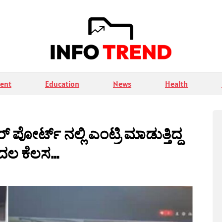
ent
Education
News
Health
ೋರ್ಟ್ ನಲ್ಲಿ ಎಂಟ್ರಿ ಮಾಡುತ್ತಿದ್ದ
ೊದಲ ಕೆಲಸ…