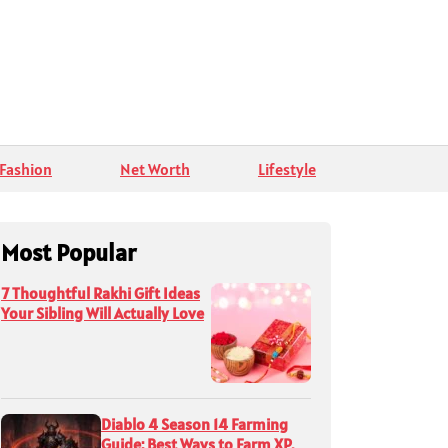
Fashion
Net Worth
Lifestyle
Most Popular
7 Thoughtful Rakhi Gift Ideas
Your Sibling Will Actually Love
Diablo 4 Season 14 Farming
Guide: Best Ways to Farm XP,