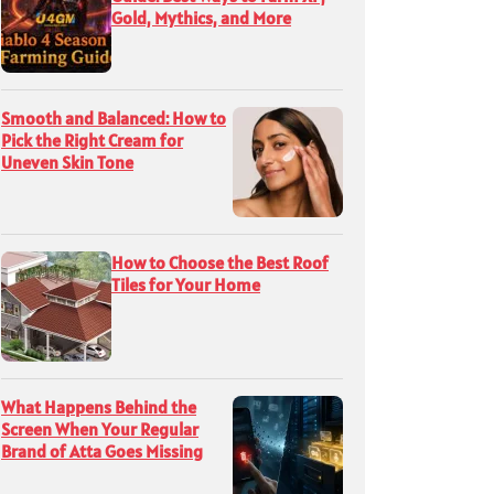
Gold, Mythics, and More
Smooth and Balanced: How to
Pick the Right Cream for
Uneven Skin Tone
How to Choose the Best Roof
Tiles for Your Home
What Happens Behind the
Screen When Your Regular
Brand of Atta Goes Missing