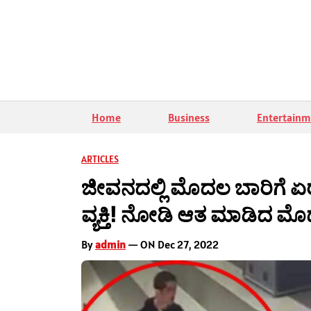
Home
Business
Entertainm
ARTICLES
ಜೀವನದಲ್ಲಿ ಮೊದಲ ಬಾರಿಗೆ ಏರ್ ಪ
ವ್ಯಕ್ತಿ! ನೋಡಿ ಆತ ಮಾಡಿದ ಮ
By
admin
— ON Dec 27, 2022