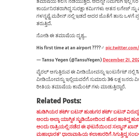
ತಮಾಷೆಯ ಕೆಲಸ ನಡೆಯುತ್ತದೆ. ಅದನ್ನೇ ನಿಮಗಾಗಿ ಇಲ್ಲಿ ಸೆರೆ ಹ
ಕಾರ್ಯನಿರತರಾಗಿದ್ದ ಸುರಕ್ಷಾ ಕರ್ಮಿಗಳು ಆತನ ಲಗೇಜ್ ನ್ನು
ಗಳನ್ನಷ್ಟೆ ಮಶೀನ್ ನಲ್ಲಿ ಇಡದೆ ಅದರ ಜೊತೆಗೆ ತಾನು ಒಳಗೆ ಪ್
ತರುತ್ತಿದೆ.
ನೋಡಿ ಈ ತಮಾಷೆಯ ದೃಶ್ಯ…
His first time at an airport ????‍♂️
pic.twitter.co
— Tansu Yegen (@TansuYegen)
December 21, 20
ವೈರಲ್ ಆಗುತ್ತಿರುವ ಈ ವೀಡಿಯೋವನ್ನು ಇಂಟರ್ನೆಟ್ ನಲ್ಲ
ವೀಡಿಯೋವನ್ನು ಇಲ್ಲಿಯವರೆಗೆ ಸುಮಾರು 36 ಲಕ್ಷ ಜನರು ವೀಕ
ರೀತಿಯ ತಮಾಷೆಯ ಕಾಮೆಂಟ್ ಗಳು ಮಾಡುತ್ತಿದ್ದಾರೆ.
Related Posts:
ಹುಡಿಗಿಯರ ಶರ್ಟ್ ಬಟನ್ ಹುಡುಗರ ಶರ್ಟ್ ಬಟನ್ ವಿರುದ್ದ ದಿಶೆ
ಅಂದು ಅಲ್ಕಾ ಯಾಗ್ನಿಕ ಸ್ಟುಡಿಯೋದಿಂದ ಹೊರ ಹಾಕಿದ್ದ ಹುಡ
ಅಂದು ರಾತ್ರಿಯಲ್ಲಿ ನಡೆದ ಈ ಘಟನೆಯಿಂದ ಸಲ್ಮಾನ್ ಖಾನ್ ಮ
ಮಹಾಭಾರತ’ ಧಾರಾವಾಹಿಯ ಕಲಾಕಾರರಿಗೆ ಸಿಗುತ್ತಿದ್ದ ಸಂಬಳ ಎಷ್