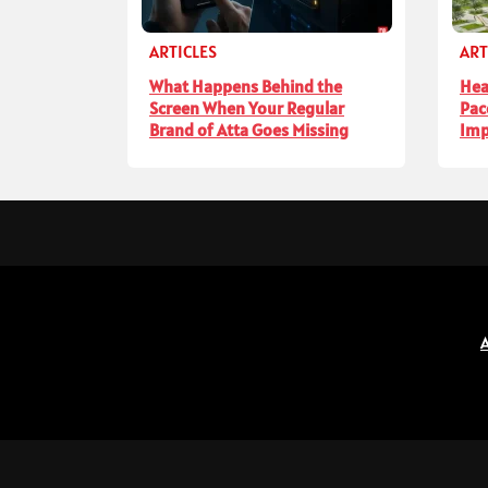
ARTICLES
ART
What Happens Behind the
Hea
Screen When Your Regular
Pac
Brand of Atta Goes Missing
Imp