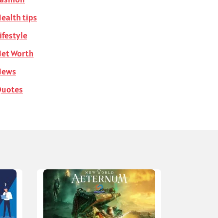
ealth tips
ifestyle
et Worth
News
Quotes