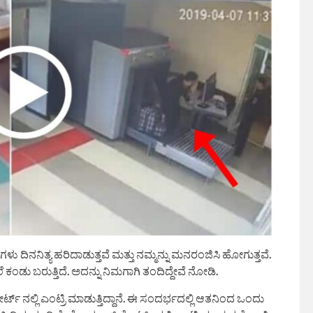
ನಿತ್ಯ ಹರಿದಾಡುತ್ತವೆ ಮತ್ತು ನಮ್ಮನ್ನು ಮನರಂಜಿಸಿ ಹೋಗುತ್ತವೆ.
ಡು ಬರುತ್ತಿದೆ. ಅದನ್ನು ನಿಮಗಾಗಿ ತಂದಿದ್ದೇವೆ ನೋಡಿ.
ೋರ್ಟ್ ನಲ್ಲಿ ಎಂಟ್ರಿ ಮಾಡುತ್ತಿದ್ದಾನೆ. ಈ ಸಂದರ್ಭದಲ್ಲಿ ಆತನಿಂದ ಒಂದು