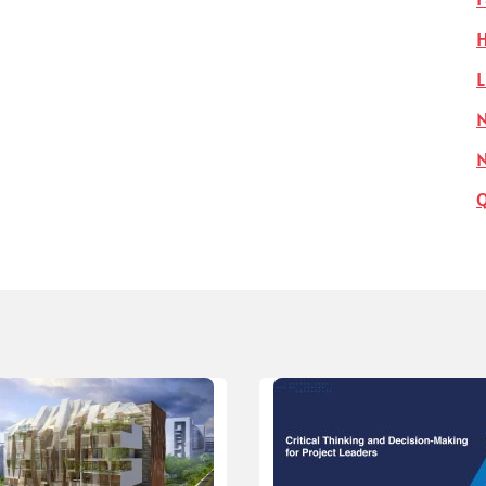
H
L
N