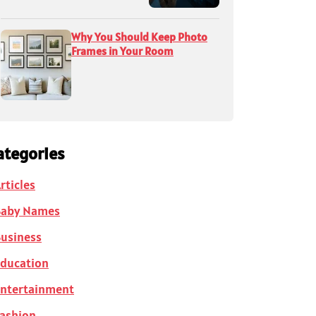
Why You Should Keep Photo
Frames in Your Room
ategories
rticles
Baby Names
usiness
ducation
ntertainment
ashion