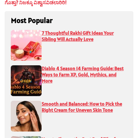
ಗೊತ್ತಾ? ನಿಜಕ್ಕೂ ವಿಶ್ವಾಸವಿಡಲಾರಿರಿ!
Most Popular
7 Thoughtful Rakhi Gift Ideas Your
Sibling Will Actually Love
Diablo 4 Season 14 Farming Guide: Best
Ways to Farm XP, Gold, Mythics, and
More
Smooth and Balanced: How to Pick the
Right Cream for Uneven Skin Tone