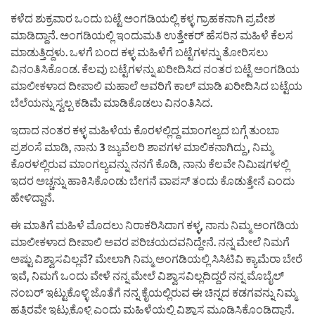
ಕಳೆದ ಶುಕ್ರವಾರ ಒಂದು ಬಟ್ಟೆ ಅಂಗಡಿಯಲ್ಲಿ ಕಳ್ಳ ಗ್ರಾಹಕನಾಗಿ ಪ್ರವೇಶ
ಮಾಡಿದ್ದಾನೆ. ಅಂಗಡಿಯಲ್ಲಿ ಇಂದುಮತಿ ಉತ್ತೇಕರ್ ಹೆಸರಿನ ಮಹಿಳೆ ಕೆಲಸ
ಮಾಡುತ್ತಿದ್ದಳು. ಒಳಗೆ ಬಂದ ಕಳ್ಳ ಮಹಿಳೆಗೆ ಬಟ್ಟೆಗಳನ್ನು ತೋರಿಸಲು
ವಿನಂತಿಸಿಕೊಂಡ. ಕೆಲವು ಬಟ್ಟೆಗಳನ್ನು ಖರೀದಿಸಿದ ನಂತರ ಬಟ್ಟೆ ಅಂಗಡಿಯ
ಮಾಲೀಕಳಾದ ದೀಪಾಲಿ ಮಹಾಲೆ ಅವರಿಗೆ ಕಾಲ್ ಮಾಡಿ ಖರೀದಿಸಿದ ಬಟ್ಟೆಯ
ಬೆಲೆಯನ್ನು ಸ್ವಲ್ಪ ಕಡಿಮೆ ಮಾಡಿಕೊಡಲು ವಿನಂತಿಸಿದ.
ಇದಾದ ನಂತರ ಕಳ್ಳ ಮಹಿಳೆಯ ಕೊರಳಲ್ಲಿದ್ದ ಮಾಂಗಲ್ಯದ ಬಗ್ಗೆ ತುಂಬಾ
ಪ್ರಶಂಸೆ ಮಾಡಿ, ನಾನು 3 ಜ್ಯುವೆಲರಿ ಶಾಪಗಳ ಮಾಲಿಕನಾಗಿದ್ದು , ನಿಮ್ಮ
ಕೊರಳಲ್ಲಿರುವ ಮಾಂಗಲ್ಯವನ್ನು ನನಗೆ ಕೊಡಿ, ನಾನು ಕೆಲವೇ ನಿಮಿಷಗಳಲ್ಲಿ
ಇದರ ಅಚ್ಚನ್ನು ಹಾಕಿಸಿಕೊಂಡು ಬೇಗನೆ ವಾಪಸ್ ತಂದು ಕೊಡುತ್ತೇನೆ ಎಂದು
ಹೇಳಿದ್ದಾನೆ.
ಈ ಮಾತಿಗೆ ಮಹಿಳೆ ಮೊದಲು ನಿರಾಕರಿಸಿದಾಗ ಕಳ್ಳ, ನಾನು ನಿಮ್ಮ ಅಂಗಡಿಯ
ಮಾಲೀಕಳಾದ ದೀಪಾಲಿ ಅವರ ಪರಿಚಯದವನಿದ್ದೇನೆ. ನನ್ನ ಮೇಲೆ ನಿಮಗೆ
ಅಷ್ಟು ವಿಶ್ವಾಸವಿಲ್ಲವೆ? ಮೇಲಾಗಿ ನಿಮ್ಮ ಅಂಗಡಿಯಲ್ಲಿ ಸಿಸಿಟಿವಿ ಕ್ಯಾಮೆರಾ ಬೇರೆ
ಇವೆ, ನಿಮಗೆ ಒಂದು ವೇಳೆ ನನ್ನ ಮೇಲೆ ವಿಶ್ವಾಸವಿಲ್ಲದಿದ್ದರೆ ನನ್ನ ಮೊಬೈಲ್
ನಂಬರ್ ಇಟ್ಟುಕೊಳ್ಳಿ ಜೊತೆಗೆ ನನ್ನ ಕೈಯಲ್ಲಿರುವ ಈ ಚಿನ್ನದ ಕಡಗವನ್ನು ನಿಮ್ಮ
ಹತ್ತಿರವೇ ಇಟ್ಟುಕೊಳ್ಳಿ ಎಂದು ಮಹಿಳೆಯಲ್ಲಿ ವಿಶ್ವಾಸ ಮೂಡಿಸಿಕೊಂಡಿದ್ದಾನೆ.