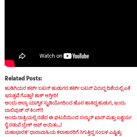
Related Posts:
ಹುಡಿಗಿಯರ ಶರ್ಟ್ ಬಟನ್ ಹುಡುಗರ ಶರ್ಟ್ ಬಟನ್ ವಿರುದ್ದ ದಿಶೆಯಲ್ಲಿ ಏಕೆ
ಇರುತ್ತವೆ ಗೊತ್ತಾ? ಶಾಕ್ ಆಗ್ತೀರಿ!
ಅಂದು ಅಲ್ಕಾ ಯಾಗ್ನಿಕ ಸ್ಟುಡಿಯೋದಿಂದ ಹೊರ ಹಾಕಿದ್ದ ಹುಡುಗ, ಇಂದು
ಬಾಲಿವುಡ್ ನ್ ಕಿಂಗ್!!
ಅಂದು ರಾತ್ರಿಯಲ್ಲಿ ನಡೆದ ಈ ಘಟನೆಯಿಂದ ಸಲ್ಮಾನ್ ಖಾನ್ ಮತ್ತು ಐಶ್ವರ್ಯ
ರೈ ನಡುವೆ ಬ್ರೇಕ್ ಅಪ್ ಆಯಿತು…!
ಮಹಾಭಾರತ’ ಧಾರಾವಾಹಿಯ ಕಲಾಕಾರರಿಗೆ ಸಿಗುತ್ತಿದ್ದ ಸಂಬಳ ಎಷ್ಟಿತ್ತು