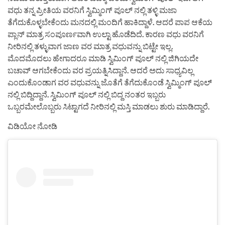
ವಧು ತನ್ನ ಪ್ರೀತಿಯ ವರನಿಗೆ ಸ್ವಿಮ್ಮಿಂಗ್ ಪೂಲ್ ನಲ್ಲಿ ತಳ್ಳಿ ಮಜಾ
ತೆಗೆದುಕೊಳ್ಳಬೇಕೆಂದು ಮನದಲ್ಲಿ ಮಂದಿಗೆ ಹಾಕಿದ್ದಾಳೆ. ಆದರೆ ಪಾಪ ಆಕೆಯ
ಪ್ಲಾನ್ ಮಾತ್ರ ಸಂಪೂರ್ಣವಾಗಿ ಉಲ್ಟಾ ಹೊಡೆದಿದೆ. ಕಾರಣ ವಧು ವರನಿಗೆ
ನೀರಿನಲ್ಲಿ ತಳ್ಳುವಾಗ ಜಾಣ ವರ ಮಾತ್ರ ವಧುವನ್ನು ಬಿಟ್ಟೇ ಇಲ್ಲ.
ಮೊದಮೊದಲು ಹೇಗಾದರೂ ಮಾಡಿ ಸ್ವಿಮಿಂಗ್ ಪೂಲ್ ನಲ್ಲಿ ಜಿಗಿಯದೇ
ಬಚಾವ್ ಆಗಬೇಕೆಂದು ವರ ಪ್ರಯತ್ನಿಸಿದ್ದಾನೆ. ಆದರೆ ಅದು ಸಾಧ್ಯವಿಲ್ಲ
ಎಂದುಕೊಂಡಾಗ ವರ ವಧುವನ್ನು ಜೊತೆಗೆ ತೆಗೆದುಕೊಂಡೆ ಸ್ವಿಮ್ಮಿಂಗ್ ಪೂಲ್
ನಲ್ಲಿ ಬಿದ್ದಿದ್ದಾನೆ. ಸ್ವಿಮಿಂಗ್ ಪೂಲ್ ನಲ್ಲಿ ಬಿದ್ದ ನಂತರ ಇಬ್ಬರು
ಒಬ್ಬರಮೇಲೊಬ್ಬರು ಸಿಟ್ಟಾಗದೆ ನೀರಿನಲ್ಲಿ ಮಸ್ತಿ ಮಾಡಲು ಶುರು ಮಾಡಿದ್ದಾರೆ.
ವಿಡಿಯೋ ನೋಡಿ