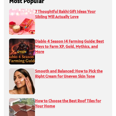
Most Popular
7 Thoughtful Rakhi Gift Ideas Your
Sibling Will Actually Love
Diablo 4 Season 14 Farming Guide: Best
Ways to Farm XP, Gold, Mythics, and
More
Smooth and Balanced: How to Pick the
Right Cream for Uneven Skin Tone
How to Choose the Best Roof Tiles for
Your Home