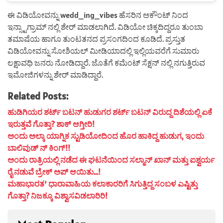
ಈ ವಿಡಿಯೋವನ್ನು wedd_ing_vibes ಹೆಸರಿನ ಅಕೌಂಟ್ ನಿಂದ
ಇನ್ಸ್ಟಾಗ್ರಾಮ್ ನಲ್ಲಿ ಶೇರ್ ಮಾಡಲಾಗಿದೆ. ವಿಡಿಯೋ ಚಿಕ್ಕದಿದ್ದರೂ ತುಂಬಾ
ತಮಾಷೆಯ ಹಾಗೂ ತುಂಟತನದ ಪ್ರಸಂಗದಿಂದ ಕೂಡಿದೆ. ಪ್ರಸ್ತುತ
ವಿಡಿಯೋವನ್ನು ಸೋಶಿಯಲ್ ಮೀಡಿಯಾದಲ್ಲಿ ಇಲ್ಲಿಯವರೆಗೆ ಸುಮಾರು
ಲಕ್ಷಾವಧಿ ಜನರು ನೋಡಿದ್ದಾರೆ. ಜೊತೆಗೆ ಕಮೆಂಟ್ ಸೆಕ್ಷನ್ ನಲ್ಲಿ ನಗುತ್ತಿರುವ
ಇಮೋಜಿಗಳನ್ನು ಶೇರ್ ಮಾಡಿದ್ದಾರೆ.
Related Posts:
ಹುಡಿಗಿಯರ ಶರ್ಟ್ ಬಟನ್ ಹುಡುಗರ ಶರ್ಟ್ ಬಟನ್ ವಿರುದ್ದ ದಿಶೆಯಲ್ಲಿ ಏಕೆ
ಇರುತ್ತವೆ ಗೊತ್ತಾ? ಶಾಕ್ ಆಗ್ತೀರಿ!
ಅಂದು ಅಲ್ಕಾ ಯಾಗ್ನಿಕ ಸ್ಟುಡಿಯೋದಿಂದ ಹೊರ ಹಾಕಿದ್ದ ಹುಡುಗ, ಇಂದು
ಬಾಲಿವುಡ್ ನ್ ಕಿಂಗ್!!
ಅಂದು ರಾತ್ರಿಯಲ್ಲಿ ನಡೆದ ಈ ಘಟನೆಯಿಂದ ಸಲ್ಮಾನ್ ಖಾನ್ ಮತ್ತು ಐಶ್ವರ್ಯ
ರೈ ನಡುವೆ ಬ್ರೇಕ್ ಅಪ್ ಆಯಿತು…!
ಮಹಾಭಾರತ’ ಧಾರಾವಾಹಿಯ ಕಲಾಕಾರರಿಗೆ ಸಿಗುತ್ತಿದ್ದ ಸಂಬಳ ಎಷ್ಟಿತ್ತು
ಗೊತ್ತಾ? ನಿಜಕ್ಕೂ ವಿಶ್ವಾಸವಿಡಲಾರಿರಿ!