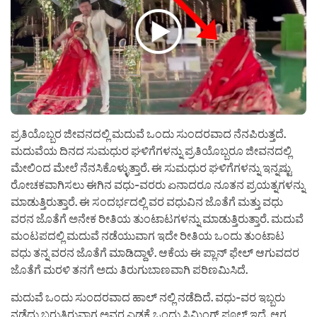
ಪ್ರತಿಯೊಬ್ಬರ ಜೀವನದಲ್ಲಿ ಮದುವೆ ಒಂದು ಸುಂದರವಾದ ನೆನಪಿರುತ್ತದೆ.
ಮದುವೆಯ ದಿನದ ಸುಮಧುರ ಘಳಿಗೆಗಳನ್ನು ಪ್ರತಿಯೊಬ್ಬರೂ ಜೀವನದಲ್ಲಿ
ಮೇಲಿಂದ ಮೇಲೆ ನೆನಸಿಕೊಳ್ಳುತ್ತಾರೆ. ಈ ಸುಮಧುರ ಘಳಿಗೆಗಳನ್ನು ಇನ್ನಷ್ಟು
ರೋಚಕವಾಗಿಸಲು ಈಗಿನ ವಧು-ವರರು ಏನಾದರೂ ನೂತನ ಪ್ರಯತ್ನಗಳನ್ನು
ಮಾಡುತ್ತಿರುತ್ತಾರೆ. ಈ ಸಂದರ್ಭದಲ್ಲಿ ವರ ವಧುವಿನ ಜೊತೆಗೆ ಮತ್ತು ವಧು
ವರನ ಜೊತೆಗೆ ಅನೇಕ ರೀತಿಯ ತುಂಟಾಟಗಳನ್ನು ಮಾಡುತ್ತಿರುತ್ತಾರೆ. ಮದುವೆ
ಮಂಟಪದಲ್ಲಿ ಮದುವೆ ನಡೆಯುವಾಗ ಇದೇ ರೀತಿಯ ಒಂದು ತುಂಟಾಟ
ವಧು ತನ್ನ ವರನ ಜೊತೆಗೆ ಮಾಡಿದ್ದಾಳೆ. ಆಕೆಯ ಈ ಪ್ಲಾನ್ ಫೇಲ್ ಆಗುವದರ
ಜೊತೆಗೆ ಮರಳಿ ತನಗೆ ಅದು ತಿರುಗುಬಾಣವಾಗಿ ಪರಿಣಮಿಸಿದೆ.
ಮದುವೆ ಒಂದು ಸುಂದರವಾದ ಹಾಲ್ ನಲ್ಲಿ ನಡೆದಿದೆ. ವಧು-ವರ ಇಬ್ಬರು
ನಡೆದು ಬರುತ್ತಿರುವಾಗ ಅವರ ಎಡಕ್ಕೆ ಒಂದು ಸ್ವಿಮಿಂಗ್ ಪೂಲ್ ಇದೆ. ಆಗ