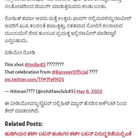
ಸಂತೋಷದಿಂದ ಚಿಯರ್ಸ್ ಮಾಡುತ್ತಿರುವದು ಕಂಡು ಬಂತು.
ರೋಹಿತ್ ಶರ್ಮಾ ಅವರು ಮತ್ತೆ ಉತ್ತಮ ಫಾರ್ಮ್ ನಲ್ಲಿ ಮರಳಿದ್ದು ರಣವೀರ್
ಅವರಿಗೆ ಖುಷಿ ತಂದಂತೆ ಕಾಣುತ್ತಿತ್ತು. ಸತತವಾದ ಸೋಲಿಗೆ ಕಂಗಾಲಾದ
ಮುಂಬಯಿಗೆ ಜೀವ ತುಂಬುವ ಪ್ರಯತ್ನ ಇಲ್ಲಿ ರಣವೀರ್ ಮಾಡಿದ್ದಾರೆ
ಎನ್ನಬಹುದು.
ವಿಡಿಯೋ ನೋಡಿ
This shot
@ImRo45
????????
That celebration from
@RanveerOfficial
????
pic.twitter.com/TIW7fefHOS
— Hitman???? (@rohitfanclub45)
May 6, 2022
ಈ ವೀಡಿಯೋವನ್ನು ಟ್ವಿಟರ್ ನಲ್ಲಿ ಹಿಟ್ ಮ್ಯಾನ್ ಹೆಸರಿನ ಅಕೌಂಟ್ ನಿಂದ
ಶೇರ್ ಮಾಡಲಾಗಿದೆ.
Related Posts:
ಹುಡಿಗಿಯರ ಶರ್ಟ್ ಬಟನ್ ಹುಡುಗರ ಶರ್ಟ್ ಬಟನ್ ವಿರುದ್ದ ದಿಶೆಯಲ್ಲಿ ಏಕೆ