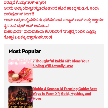
ಇರುತ್ತವೆ ಗೊತ್ತಾ? ಶಾಕ್ ಆಗ್ತೀರಿ!
ಅಂದು ಅಲ್ಕಾ ಯಾಗ್ನಿಕ ಸ್ಟುಡಿಯೋದಿಂದ ಹೊರ ಹಾಕಿದ್ದ ಹುಡುಗ, ಇಂದು
ಬಾಲಿವುಡ್ ನ್ ಕಿಂಗ್!!
ಅಂದು ರಾತ್ರಿಯಲ್ಲಿ ನಡೆದ ಈ ಘಟನೆಯಿಂದ ಸಲ್ಮಾನ್ ಖಾನ್ ಮತ್ತು ಐಶ್ವರ್ಯ
ರೈ ನಡುವೆ ಬ್ರೇಕ್ ಅಪ್ ಆಯಿತು…!
ಮಹಾಭಾರತ’ ಧಾರಾವಾಹಿಯ ಕಲಾಕಾರರಿಗೆ ಸಿಗುತ್ತಿದ್ದ ಸಂಬಳ ಎಷ್ಟಿತ್ತು
ಗೊತ್ತಾ? ನಿಜಕ್ಕೂ ವಿಶ್ವಾಸವಿಡಲಾರಿರಿ!
Most Popular
7 Thoughtful Rakhi Gift Ideas Your
Sibling Will Actually Love
Diablo 4 Season 14 Farming Guide: Best
Ways to Farm XP, Gold, Mythics, and
More