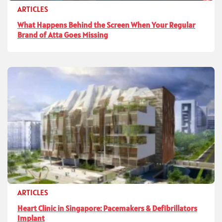
ARTICLES
What Happens Behind the Screen When Your Regular
Brand of Atta Goes Missing
ARTICLES
Heart Clinic in Singapore: Pacemakers & Defibrillators
Implant