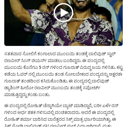
ಸತತವಾದ ಸೋಲಿಗೆ ಕಂಗಾಲಾದ ಮುಂಬಯಿ ತಂಡಕ್ಕೆ ಬಾಲಿವುಡ್ ಸ್ಟಾರ್
ರಣವೀರ್ ಸಿಂಗ್ ಚಿಯರ್ಸ್ ಮಾಡಲು ಬಂದಿದ್ದರು. ಈ ಪಂದ್ಯದಲ್ಲಿ
ಮುಂಬಯಿ ಕೊನೆಗೂ 5 ರನ್ ಗಳಿಂದ ಗುಜರಾತ್ ವಿರುದ್ಧ ಜಯ ಗಳಿಸಿತು. ಕಟ್ಟ
ಕಡೆಯ ಓವರ್ ನಲ್ಲಿ ಮುಂಬಯಿ ತಂಡ ಸೋಲಬೇಕಾದ ಪಂದ್ಯವನ್ನು ಅಕ್ಷರಶಃ
ಗುಜರಾತ್ ತಂಡದಿಂದ ಕಸಿದುಕೊಂಡಿತು. ಈ ಪಂದ್ಯದಲ್ಲಿ ಬಾಲಿವುಡ್
ಡ್ಯಾಶಿಂಗ್ ಹೀರೋ ರಣವೀರ್ ಮುಂಬಯಿ ತಂಡಕ್ಕೆ ಸಪೋರ್ಟ್
ಮಾಡುತ್ತಿದ್ದದ್ದು ಕಂಡು ಬಂತು.
ಈ ಪಂದ್ಯದಲ್ಲಿ ರೋಹಿತ್ ಚೆನ್ನಾಗಿಯೇ ಬ್ಯಾಟ್ ಮಾಡಿದ್ದಾರೆ, ಬರೀ ಏಳೇ ರನ್
ಗಳಿಂದ ಅರ್ಧ ಶತಕ ಗಳಿಸುವಲ್ಲಿ ವಂಚಿತರಾದರು. ಆದರೆ ಈ ಪಂದ್ಯದಲ್ಲಿ
ರೋಹಿತ್ ಶರ್ಮಾ ಬಾರಿಸಿದ ಬಾನೆತ್ತರದ ಸಿಕ್ಸ್ ಮಾತ್ರ ಭರ್ಜರಿಯಾಗಿತ್ತು. ಈ
ಸಿಕ್ಸ್ ನೋಡಿ ಬಾಲಿವುಡ್ ನಟ ರಣವೀರ್ ಫುಲ್ ಫಿದಾ ಆಗಿದ್ದಾರೆ. ಮತ್ತು