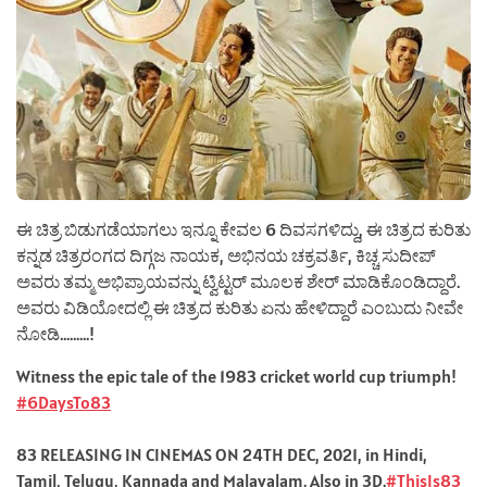
ಈ ಚಿತ್ರ ಬಿಡುಗಡೆಯಾಗಲು ಇನ್ನೂ ಕೇವಲ 6 ದಿವಸಗಳಿದ್ದು, ಈ ಚಿತ್ರದ ಕುರಿತು
ಕನ್ನಡ ಚಿತ್ರರಂಗದ ದಿಗ್ಗಜ ನಾಯಕ, ಅಭಿನಯ ಚಕ್ರವರ್ತಿ, ಕಿಚ್ಚ ಸುದೀಪ್
ಅವರು ತಮ್ಮ ಅಭಿಪ್ರಾಯವನ್ನು ಟ್ವಿಟ್ಟರ್ ಮೂಲಕ ಶೇರ್ ಮಾಡಿಕೊಂಡಿದ್ದಾರೆ.
ಅವರು ವಿಡಿಯೋದಲ್ಲಿ ಈ ಚಿತ್ರದ ಕುರಿತು ಏನು ಹೇಳಿದ್ದಾರೆ ಎಂಬುದು ನೀವೇ
ನೋಡಿ………!
Witness the epic tale of the 1983 cricket world cup triumph!
#6DaysTo83
83 RELEASING IN CINEMAS ON 24TH DEC, 2021, in Hindi,
Tamil, Telugu, Kannada and Malayalam. Also in 3D.
#ThisIs83