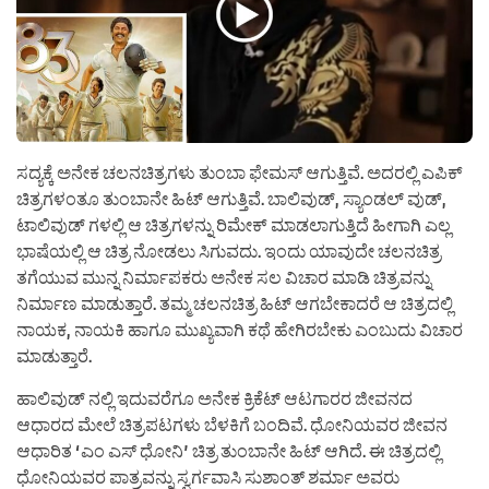
ಸದ್ಯಕ್ಕೆ ಅನೇಕ ಚಲನಚಿತ್ರಗಳು ತುಂಬಾ ಫೇಮಸ್ ಆಗುತ್ತಿವೆ. ಅದರಲ್ಲಿ ಎಪಿಕ್
ಚಿತ್ರಗಳಂತೂ ತುಂಬಾನೇ ಹಿಟ್ ಆಗುತ್ತಿವೆ. ಬಾಲಿವುಡ್, ಸ್ಯಾಂಡಲ್ ವುಡ್,
ಟಾಲಿವುಡ್ ಗಳಲ್ಲಿ ಆ ಚಿತ್ರಗಳನ್ನು ರಿಮೇಕ್ ಮಾಡಲಾಗುತ್ತಿದೆ ಹೀಗಾಗಿ ಎಲ್ಲ
ಭಾಷೆಯಲ್ಲಿ ಆ ಚಿತ್ರ ನೋಡಲು ಸಿಗುವದು. ಇಂದು ಯಾವುದೇ ಚಲನಚಿತ್ರ
ತಗೆಯುವ ಮುನ್ನ ನಿರ್ಮಾಪಕರು ಅನೇಕ ಸಲ ವಿಚಾರ ಮಾಡಿ ಚಿತ್ರವನ್ನು
ನಿರ್ಮಾಣ ಮಾಡುತ್ತಾರೆ. ತಮ್ಮ ಚಲನಚಿತ್ರ ಹಿಟ್ ಆಗಬೇಕಾದರೆ ಆ ಚಿತ್ರದಲ್ಲಿ
ನಾಯಕ, ನಾಯಕಿ ಹಾಗೂ ಮುಖ್ಯವಾಗಿ ಕಥೆ ಹೇಗಿರಬೇಕು ಎಂಬುದು ವಿಚಾರ
ಮಾಡುತ್ತಾರೆ.
ಹಾಲಿವುಡ್ ನಲ್ಲಿ ಇದುವರೆಗೂ ಅನೇಕ ಕ್ರಿಕೆಟ್ ಆಟಗಾರರ ಜೀವನದ
ಆಧಾರದ ಮೇಲೆ ಚಿತ್ರಪಟಗಳು ಬೆಳಕಿಗೆ ಬಂದಿವೆ. ಧೋನಿಯವರ ಜೀವನ
ಆಧಾರಿತ ‘ಎಂ ಎಸ್ ಧೋನಿ’ ಚಿತ್ರ ತುಂಬಾನೇ ಹಿಟ್ ಆಗಿದೆ. ಈ ಚಿತ್ರದಲ್ಲಿ
ಧೋನಿಯವರ ಪಾತ್ರವನ್ನು ಸ್ವರ್ಗವಾಸಿ ಸುಶಾಂತ್ ಶರ್ಮಾ ಅವರು