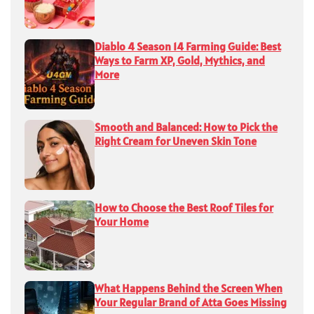
Diablo 4 Season 14 Farming Guide: Best
Ways to Farm XP, Gold, Mythics, and
More
Smooth and Balanced: How to Pick the
Right Cream for Uneven Skin Tone
How to Choose the Best Roof Tiles for
Your Home
What Happens Behind the Screen When
Your Regular Brand of Atta Goes Missing