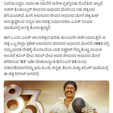
ನಿರ್ವಹಿಸಿದ್ದರು. ಅವರ ಈ ನಟನೆಗೆ ಅನೇಕ ಪ್ರಶಸ್ತಿಸಹ ದೊರೆತಿವೆ. ಅಲ್ಲದೆ
ಸಚಿನ್ ತೆಂಡೂಲ್ಕರ್ ಜೀವನದ ಆಧಾರದ ಮೇಲಿಂದ ಸಹ ಚಿತ್ರಪಟ
ತಗೆಯಲಾಗಿದೆ. ಹೀಗೆ ಆಟಗಾರರ ಜೀವನ ಆಧಾರದ ಮೇಲೆ ಚಿತ್ರ ಹಿಟ್
ಆಗುತ್ತಿದ್ದರಿಂದ ಸದ್ಯದ ಚಲನಚಿತ್ರ ನಿರ್ಮಾಪಕರು ಎಪಿಕ್ ಸಿನಿಮಾ
ಮಾಡುವಲ್ಲಿ ಆಸಕ್ತಿ ತೋರುತ್ತಿದ್ದಾರೆ.
ಈಗ ಒಂದು ಎಪಿಕ್ ಚಲನಚಿತ್ರದ ಕುರಿತು ತುಂಬಾನೇ ಚರ್ಚೆಯಾಗುತ್ತಿದೆ. ಆ
ಚಿತ್ರ ಒಬ್ಬ ದಿಗ್ಗಜ ಕ್ರಿಕೆಟ್ ಆಟಗಾರನ ಜೀವನದ ಆಧಾರದ ಮೇಲಿದೆ. 1983 ರಲ್ಲಿ
ನಮ್ಮ ಭಾರತ ದೇಶಕ್ಕೆ ಮೊದಲನೆಯ ಬಾರಿ ವಿಶ್ವಕಪ್ ಗೆದ್ದು ಕೊಟ್ಟ ನಾಯಕ
ಅಂದರೆ ಕಪಿಲ್ ದೇವ. ಕಪಿಲ್ ದೇವ ಅವರ ಜೀವನದ ಆಧಾರದ ಮೇಲೆ
ತಗೆದಿರುವ ’83’ ಇಡೀ ದೇಶದಾದ್ಯಂತ ಡಿಸೆಂಬರ್ 24 ರಂದು
ಬಿಡುಗಡೆಯಾಗಲಿದ್ದು ಇದು ಹಿಂದಿ, ಕನ್ನಡ, ತೆಲಗು ಮತ್ತು ತಮಿಳ್ ಭಾಷೆಯಲ್ಲಿ
ಈ ಚಿತ್ರ ರಿಲೀಜ್ ಆಗಲಿದೆ.